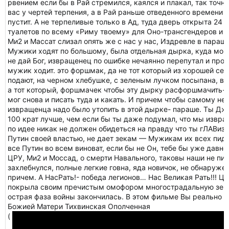
рвением если бы в Рай стремился, каялся и плакал, так точно
вас у чертей терпения, а в Рай раньше отведенного времени д
пустит. А не терпеливые только в Ад, туда дверь открыта 24 ча
туалетов по всему «Риму твоему» для Оно-трансгендеров и в
Ми2 и Массат слизал опять же с нас у нас, Издревле в параш
Мужики ходят по большому, была отдельная дырка, куда мог 
не дай Бог, извращенец по ошибке нечаянно перепутал и прос
мужик ходит. это форшмак, да не тот который из хорошей се
подают, на черном хлебушке, с зеленым лучком посыпана, в 
а тот который, форшмачек чтобы эту дырку расфоршмачить- 
мог снова и писать туда и какать. И причем чтобы самому не
извращенца надо было утопить в этой дырке- параше. Ты Дж
100 крат лучше, чем если бы ты даже подумал, что мы извра
по идее никак не должен обидеться на правду что ты гЛАВизв
Путин своей властью, не дает зекам — Мужикам их всех пидо
все Путин во всем виноват, если бы не Он, тебе бы уже давно
ЦРУ, Ми2 и Моссад, о смерти Навального, таковы наши не пи
захлебнулся, полные легкие говна, яда новичок, не обнаружено
причем. А НасРать!- победа легионов… Нас Великая Рать!!! Ц
покрыла своим пречистым омофором многострадальную земл
острая фаза войны закончилась. В этом фильме Вы реально 
Божией Матери Тихвинская Ополченная
(