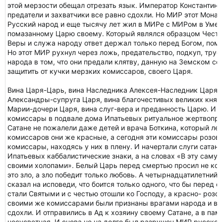
этой мерзости обещал отрезать язык. Император Константин с
предатели и захватчики все равно сдохли. Но МИР этот Мона
Русский народ и еще тысячу лет жил в МИРе с МИРом в Уме,
помазанному Царю своему. Который являлся образцом Чести,
Веры и служа народу ответ держал только перед Богом, пом
Но этот МИР рухнул через ложь, предательство, подкуп, трус
народа в том, что они предали клятву, данную на Земском соб
защитить от кучки мерзких комиссаров, своего Царя.
Вина Царя-Царь, вина Наследника Алексея-Наследник Царя,
Александры-супруга Царя, вина благочестивых великих княжо
Марии-дочери Царя, вина слуг-вера и преданность Царю. И 
комиссары в подвале дома Ипатьевых ритуальное жертвопр
Сатане не пожалели даже детей и врача Боткина, который ле
комиссаров они же красные, а сегодня эти комиссары розов
комиссары, находясь у них в плену. И начертали слуги сатан
Ипатьевых каббалистические знаки, а на словах «В эту самую
своими холопами». Белый Царь перед смертью просил не кому
это зло, а зло победит только любовь. А четырнадцатилетни
сказал на исповеди, что боится только одного, что бы перед
стали Святыми и с честью отошли ко Господу, а красно- роз
своими же комиссарами были признаны врагами народа и в
сдохли. И отправились в Ад к хозяину своему Сатане, а в па
несусветная. И снова не на долго был разрушен МИР русско