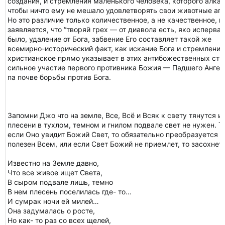
создания, и стремления маленького человека, которого алкан
чтобы ничто ему не мешало удовлетворять свои животные апп
Но это различие только количественное, а не качественное, 
заявляется, что “творяй грех — от диавола есть, яко исперва 
было, удаление от Бога, забвение Его составляет такой же
всемирно-исторический факт, как искание Бога и стремление
христианское прямо указывает в этих антибожественных ст
сильное участие первого противника Божия — Падшего Ангел
па почве борьбы против Бога.
Запомни Джо что на земле, Все, Всё и Всяк к свету тянутся и 
плесени в тухлом, темном и гнилом подвале свет не нужен. Та
если Оно увидит Божий Свет, то обязательно преобразуется 
полезен Всем, или если Свет Божий не приемлет, то засохнет 
Известно на Земле давно,
Что все живое ищет Света,
В сыром подвале лишь, темно
В нем плесень поселилась где- то…
И сумрак ночи ей милей…
Она задумалась о росте,
Но как- то раз со всех щелей,