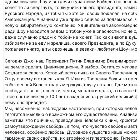
одном никакие Шоу и встречи с участием Байдена не посещать
хочет то ли свергнуть, то ли убить нашего президента, нами 
Русского Народа, и чтобы ты хотя бы своих пожалел, не соби
Американцев. А начинай уже прямо сейчас из подземелья, чт
новую избирательную компанию. Удивительная закономернос
ради Шоу находится рядом с тобой уже в опасности, но не оди
даже случайно рядом с тобой- не хочет. Так как знают в душ
избирали не за еду и зрелища, своего Президента, а по Духу 
пожалеет никто, а ты сдохнешь, а зеваки- любители Шоу- мог
Сегодня Джо, наш Президент Путин Владимир Владимирович 
на земле сделать Цивилизационный выбор. Остаться человек
Создателя своего. Который всего лишь от Своего Творения пр
Отцу своему и станешь как Я. Или из Творения Божьего прев
собственной Воле в тварь мерзкую, слугу сатаны. Где можно
свобода от веры, совести, чести, морали и долга, а главное 
Твое состояние еще 100 лет назад описал русский великий фи
чему оно приведет:
Мы, несомненно, наблюдаем настроения, при которых человек
тяготится мыслью о возможном Его существовании. Анализир
заметим, что причины, приводящие человека к ним, кроются 
самоутверждении свободы, в том, что чувство свободы загл
человека, особенно любовь. Духовное существо наше может
гармонии своих свойств, их атрофию и гипертрофию. Гиперт