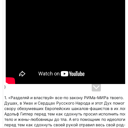
)
1. «Разделяй и властвуй» все-по закону РИМа-МИРа твоего. 
Душах, в Умах и Сердцах Русского Народа и этот Дух помог
свору обезумевших Европейских шакалов-фашистов в их лого
Адольф Гитлер перед тем как сдохнуть просил исполнить по
тело и жены-любовницы до тла. А его помощник по идеологии
перед тем как сдохнуть своей рукой отравил весь свой род- 