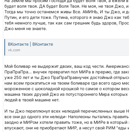
На Земле мы просим Господи да будет Воля Твоя, а ежели в а
будет воля твоя. ДА будет Воля Твоя. Не моя, не твоя Джо, и 
Тогда мы точно останемся живы Все. АМИНЬ, И ты Джо, и дети 
Путин, и его дети тоже. Путина, которого я знаю Джо как теб
тебя немного лучше, так как сам грешник будь здоров, Прости 
Джо меня не знаете.
ВКонтакте | ВКонтакте
vk.com
Мой боливар не выдержит двоих, ваш код чести. Американск
ПраПраПра… внучек превратил пол МИРа в прерию, где закон
уже 250 лет и ты Джо ПраПраПравнучек достойный отпрыск 
нам всем прокатиться на твоем боливаре где всего одно место
мороженное с шоколадной крошкой то самое о котором весь 
машина твоих друзей Джо из потустороннего Мира которых в
людей в твоей машине нет.
И ты Джо переплюнул всех нелюдей перечисленных выше Напо
все они до одного эти нелюди- Наполеоны пытались править 
заодно и МИРом хотели править тоже, но в МИРе в который э
впускают, они не приобретают МИР, а несут свой РИМ "еды и 