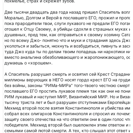
похмелье, страх и скрежет зубов.
Две тысячи двадцать два года назад пришел Спаситель вопло
Моралью, Долгом и Верой в пославшего ЕГО, прожил и пропов
пока прародители твои, слуги лукавого не предали ЕГО поган
отошел к Отцу Своему, а убийцы сдохли в страшных муках и
душевных, пред тем, как отправиться к своему хозяину Сатан
но по всему Джо- понятно что и муки и страдания здесь Джо
уколоться и забыться, нюхнуть и возбудиться, пивнуть и засн
туда Джо куда ты по делам твоим попадешь ни наркотики ни 
вместо анальгина обезболивающего и жаропонижающего, оси
думаешь о «хорошем».
А Спаситель разрушил смерть и освятил сей Крест Страдание
миллионы верующих в НЕГО носят гордо крест ЕГО на груди
без войны, законы "РИМа-МИРа" того-твоего честною смертью
пославшего ЕГО простить лукавое племя так как они не поним
РИМ лукавый и наступил МИР, Византийский МИР. Но и Виза
тысячу триста лет и был разрушен отступниками Европейцам
Мехмед второй после взятия Константинополя и убийства имп
собрал всех олигархов Константинополя и спросил их почему 
защиту своего отечества на что ответили они в один голос что
победителя. Мехмед второй был ошеломлен этим ответом и п
семьями самой лютой смерти. А тех, кто слышал этот ответ и