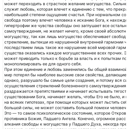
может переходить в страстное желание могущества. Сильне
служит любовь, которая влечет к единению с тем, что прекрасн
наибольшей степени ощущение счастья. При нормальном соо
свобода поэтому влечет человека к исканию Бога, к нахожде
гипертрофии же чувства свободы оно заглушает все остально
самоутверждения, не желает ничего, кроме своей абсолютнос
могуществу, так как лишь могущество обеспечивает свободу. 
стремление, вытекши из нарушенной внутренней гармонии ч
последствием лишь такое же нарушение всей мировой гармон
существа оказались каждое могущественнее всех прочих. Э
может приводить только к борьбе за власть и к попыткам под
монополизировать ее для одного себя.
При этом единение и любовь заменились бы общей взаимной 
мир потерял бы наиболее высокие свои свойства, делающие 
однако, разрушало бы самые цели создания, и потому вся сил
осуществления стремлений болезненного самоутверждения.
раздражается препятствиями и начинает испытывать тягостн
существовании Бога, начинает желать, чтобы Его не было, и 
на всяких гипотезах, при помощи которых может льстить себя
большой силы, не может составить большой помехи человече
Это — то самое психологическое состояние, которое Открове
противника Божия, Падшего Ангела. Конечно, огромное расст
алкания свободы к могущества у Падшего Духа, некогда пре