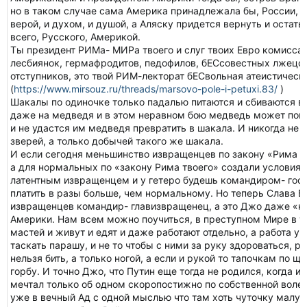
но в таком случае сама Америка принадлежала бы, России, т
верой, и духом, и душой, а Аляску придется вернуть и остать
всего, Русского, Америкой.
Ты президент РИМа- МИРа твоего и слуг твоих Евро комиссар
лесбиянок, гермафродитов, педофилов, бЕСсовестных лжецов,
отступников, это твой РИМ-лекторат бЕСвольная атеистическа
(
https://www.mirsouz.ru/threads/marsovo-pole-i-petuxi.83/
)
Шакалы по одиночке только падалью питаются и сбиваются в 
даже на медведя и в этом неравном бою медведь может поги
и не удастся им медведя превратить в шакала. И никогда не
зверей, а только добычей такого же шакала.
И если сегодня меньшинство извращенцев по закону «Рима т
а для нормальных по «закону Рима твоего» создали условия, л
латентным извращенцем и у гетеро будешь командиром- госп
платить в разы больше, чем нормальному. Но теперь Слава Бог
извращенцев командир- главизвращенец, а это Джо даже «к
Америки. Нам всем можно поучиться, в преступном Мире в 
мастей и живут и едят и даже работают отдельно, а работа у 
таскать парашу, и не то чтобы с ними за руку здороваться, 
нельзя бить, а только ногой, а если и рукой то тапочкам по 
горбу. И точно Джо, что Путин еще тогда не родился, когда 
мечтал только об одном скоропостижно по собственной воле 
уже в вечный Ад с одной мыслью что там хоть чуточку малую