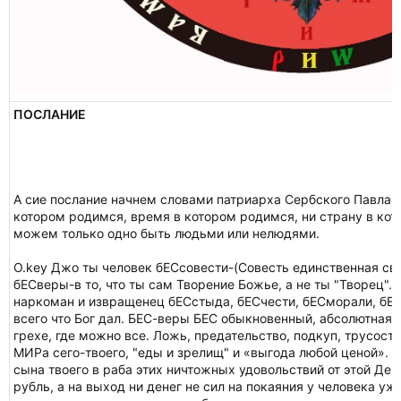
ПОСЛАНИЕ
А сие послание начнем словами патриарха Сербского Павла:
котором родимся, время в котором родимся, ни страну в ко
можем только одно быть людьми или нелюдями.
O.key Джо ты человек бЕСсовести-(Совесть единственная свя
бЕСверы-в то, что ты сам Творение Божье, а не ты "Творец". 
наркоман и извращенец бЕСстыда, бЕСчести, бЕСморали, бЕС
всего что Бог дал. БЕС-веры БЕС обыкновенный, абсолютная
грехе, где можно все. Ложь, предательство, подкуп, трусост
МИРа сего-твоего, "еды и зрелищ" и «выгода любой ценой». И
сына твоего в раба этих ничтожных удовольствий от этой Де
рубль, а на выход ни денег не сил на покаяния у человека уж