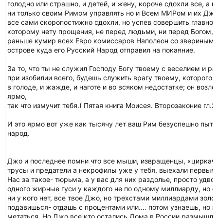
голодно или страшно, и детей, и жену, короче сдохли все, а н
ни только своим Римом управлять но и Всем МИРом и их Джо
все сами скоропостижно сдохли, но успев совершить главно
которому нету прощения, не перед людьми, ни перед Богом, и
раньше кумир всех Евро комиссаров Наполеон со звериным 
острове куда его Русский Народ отправил на покаяние.
За то, что ты не служил Господу Богу твоему с веселием и р
при изобилии всего, будешь служить врагу твоему, которого п
в голоде, и жажде, и наготе и во всяком недостатке; он воз
ярмо,
так что измучит тебя.( Пятая книга Моисея. Второзаконие гл.2
И это ярмо вот уже как тысячу лет ваш Рим безуспешно пыта
народ.
Джо и последнее помни что все мыши, извращенцы, «циркачи
трусы и предатели а некрофилы уже у тебя, выехали первыми
Нас за такое- тюрьма, а у вас для них раздолье, просто удво
одного жирные гуси у каждого не по одному миллиарду, но сп
ни у кого нет, все твое Джо, но трехстами миллиардами золо
подавишься- отдашь с процентами или.… потом узнаешь, но м
метаться. Но Джо все кто остались Дома в России размышляю