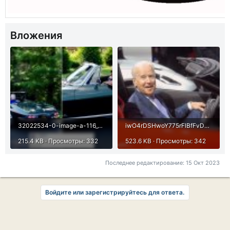
Вложения
32022534-0-image-a-116_1597613792465.jpg
iwO4rDSHwoY775rFlBfFvD80iTI-1920.jpg
215.4 KB · Просмотры: 332
523.6 KB · Просмотры: 342
Последнее редактирование:
15 Окт 2023
Войдите или зарегистрируйтесь для ответа.