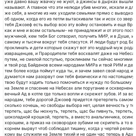
уже давно вашу жвачку не жуют, а джинсы в дырках вышли и
называют. А главное что эти нелюди убив многих, искали и дл
же себя, а многие из них уходили семьями прямо с выводко
об одном, когда его из петли вытаскивали так и исох со зве
тебя Джозеф есть выбор всю эту войну остановить и еще Вре
как и мне и всем остальным- не принадлежит и от этого пост
мужчиной, кем тебя Бог сотворил, получить МИР, и в Душе, и 
самому и тысячи вокруг тебя спасутся. И люди будут род Ба
проклинать и дети которые скажут вот это мудрый муж рода 
извращенцев, и Прародители тебя восхвалят даже на Небесах
путем, не смелой поступью, проклинаем ты сейчас многими 
и твой род Байденов всеми народами МИРа и твой РИМ и дет
тем более когда поймут куда ты, и зачем завел свой народ и
думается нам разорвут они тебя физически и по настоящему 
твою будут ходить только помочиться и нужду по большому с
на Земле и спасение на Небесах али поругание и осквернени
вечный Ад в котле где только вопли и скрежет зубов. И за в
народам, тебе дорогой Джозеф придется претерпеть самому, 
сколько хочешь, но свободы выбора нет, целая вечность у те
терпеть, щас бы нюхнуть, терпеть, щас бы пивнуть, терпеть,
шоколадной крошкой, терпеть, а вместо анальгинчика, осинов
хорошем, а приказ на сковородке зубами не скрипеть а то вы
корнем вырвут чтоб соблюдал тишину, когда у чертей релакс.
кому вы служили на Земле тихий и не один час теперь в Аду 