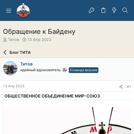
Обращение к Байдену
А
Д
Титов
13 Апр 2023
в
а
т
т
Блог ТИТА
о
а
р
н
Титов
т
а
идейный вдохновитель
Команда форума
е
ч
м
а
ы
л
13 Апр 2023
#1
а
ОБЩЕСТВЕННОЕ ОБЪЕДИНЕНИЕ МИР-СОЮЗ