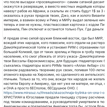
что после высадки «просвященного»- самим сатаной десанта 
окажутся в резервации, а вместо местных индейцев которые 
навезут рабов из Африки, а скальпы их стоить будут 1$ за 3 ш
оказалось в руках предков твоих, Джо, как и золото Византии
империи, а взамен всему и Риму и МИРу выдал зеленые нич
теперь и они не нужны, пластмассовая карточка с кодом Пин
заменила, Пин отключат и останется только Пук. Где деньги
И предав огню силой оружия ближний восток, где был МИР, т
вождей этих народов, кого повесили, кого отдали на растерз
ДемоНкратической толпе и установил РИМ с отрезанием голов
большой Колизей, где от таких зрелищ и Нерон в гробу переве
население, кто смог убежать от этого ужаса- ДемоНкратическ
твои Вассалы-Еврокомиссары, для будущих гладиаторских бое
съехались гладиаторы всего РИМа твоего «Аллах Акбар» стало
океаном радовались творению рук своих, попивая 100-летнее
атомного взрыва на Хиросиме, но сделанного из ангельского
птичьим. Только за то, что они, вожди тех народов не желали
настигла Европу и Америку, где нет уже ни матери, ни отца, н
и ОНА а просто бЕСполое, бЕСдушное ОНО. (
https://www.mirsouz.ru/threads/skazochnaja-bylinka-on-ona-i-on
ХРИСТИАН в Югославии предали геноциду страну расчлени
под твоим командованием, а руководителей умертвили в тюрь
Американцем и президентом Америки тогда бы, остров Вран