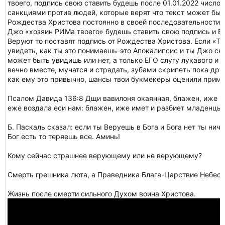
твоего, подпись свою ставить будешь после 01.01.2022 число
санкциями против людей, которые верят что текст может быт
Рождества Христова постоянно в своей последовательности,
Джо «хозяин РИМа твоего» будешь ставить свою подпись и Вс
Веруют то поставят подпись от Рождества Христова. Если «
увидеть, как ты это понимаешь-это Апокалипсис и ты Джо сн
может быть увидишь или нет, а только ЕГО слугу лукавого и х
вечно вместе, мучатся и страдать, зубами скрипеть пока дру
как ему это привычно, шансы твои букмекеры оценили приме
Псалом Давида 136:8 Дщи вавилоня окаянная, блажен, иже во
еже воздала еси нам: блажен, иже имет и разбиет младенцы 
Б. Паскаль сказал: если ты Веруешь в Бога и Бога нет ты нич
Бог есть то теряешь все. Аминь!
Кому сейчас страшнее верующему или не верующему?
Смерть грешника люта, а Праведника Блага-Царствие Небесн
Жизнь после смерти сильного Духом воина Христова.