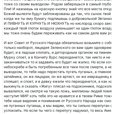
тоже со своим выводком- Родом заберешься в самый глубоки
Пли! И нажмешь на красную кнопку знай что все места откуд
Божий вылезти будут заблокированы да так, что сынок твой б
когда же ты ему бумагу подпишешь о добровольной Эвтаназии
И ПИВНУТЬ И КУРНУТЬ И НЮХНУТЬ но кислород скоро законч
каждый твой глоток воздуха уменьшает на один глоток воздух
мы тоже очень будем переживать как на самом деле вам ро
И вот Совет от Русского Народа обязательно возьмите с собо
только наоборот, лицедея Зеленского он вам один одновреме
будет, и в ладоши хлопать, и детородным органом на пианино
Мурку споет, а в Кончиту Вурс переоденется, так никто и не о
заканчиваться то и задавить его будет не жалко. Но если хоч
небоскребе и быть погребенным все таки после смерти, а не
выводком, то тебе надо перестать пугать пуганых, а главное
затейника, он же лицедеи, он же артист, он же извращенец вс
спляшет, и споет, и в девку ежели что переоденется, а как на
выкинуть и сказать «Жигу» плясал на подоконнике, подскольз
вывалился, не смотря на такую ложь, миллионы людей помян
наступит МИР хоть тебе это не нравится и в твоем Риме тоже
тебе наше видение и понимание от Русского Народа как смогл
не пуганных пугаешь, а мы видим, что ты сильно перепуган 
успокоить. Но если ты чего с перепугу надумал, то весь Аме