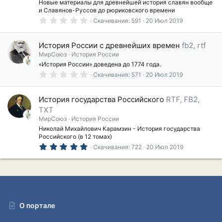
Новые материалы для древнейшей история славян вообще
д
и Славянов-Руссов до рюриковского времени
0
Скачивания
591
20 Июл 2019
.
0
0
История России с древнейших времен
fb2, rtf
з
в
МирСоюз
История России
ё
«История России» доведена до 1774 года.
з
0
Скачивания
571
20 Июл 2019
д
.
0
0
История государства Российского
RTF, FB2,
з
в
TXT
ё
МирСоюз
История России
з
Николай Михайлович Карамзин - История государства
д
Российского (в 12 томах)
5
Скачивания
722
20 Июл 2019
.
0
0
з
в
ё
з
д
О портале