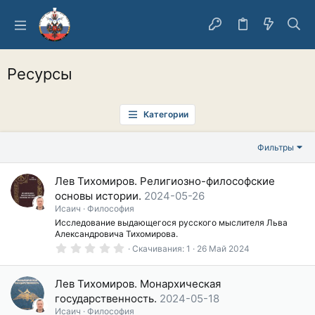
Ресурсы
Категории
Фильтры
Лев Тихомиров. Религиозно-философские
основы истории.
2024-05-26
Исаич
Философия
Исследование выдающегося русского мыслителя Льва
Александровича Тихомирова.
0
Скачивания
1
26 Май 2024
.
0
0
Лев Тихомиров. Монархическая
з
в
государственность.
2024-05-18
ё
Исаич
Философия