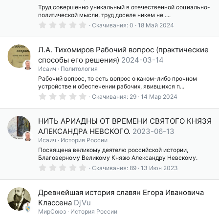
з
Труд совершенно уникальный в отечественной социально-
д
политической мысли, труд доселе никем не ....
0
Скачивания
0
18 Май 2024
.
0
0
Л.А. Тихомиров Рабочий вопрос (практические
з
в
способы его решения)
2024-03-14
ё
Исаич
Политология
з
Рабочий вопрос, то есть вопрос о каком-либо прочном
д
устройстве и обеспечении рабочих, явившихся п...
0
Скачивания
29
14 Мар 2024
.
0
0
НИТЬ АРИАДНЫ ОТ ВРЕМЕНИ СВЯТОГО КНЯЗЯ
з
в
АЛЕКСАНДРА НЕВСКОГО.
2023-06-13
ё
Исаич
История России
з
Посвящена великому деятелю российской истории,
д
Благоверному Великому Князю Александру Невскому.
0
Скачивания
89
13 Июн 2023
.
0
0
Древнейшая история славян Егора Ивановича
з
в
Классена
DjVu
ё
МирСоюз
История России
з