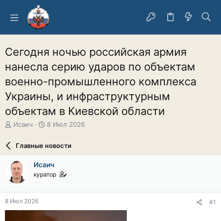
Сегодня ночью российская армия
нанесла серию ударов по объектам
военно-промышленного комплекса
Украины, и инфраструктурным
объектам в Киевской области
А
Д
Исаич
8 Июл 2026
в
а
т
т
Главные новости
о
а
р
н
Исаич
т
а
куратор
е
ч
м
а
ы
л
8 Июл 2026
#1
а