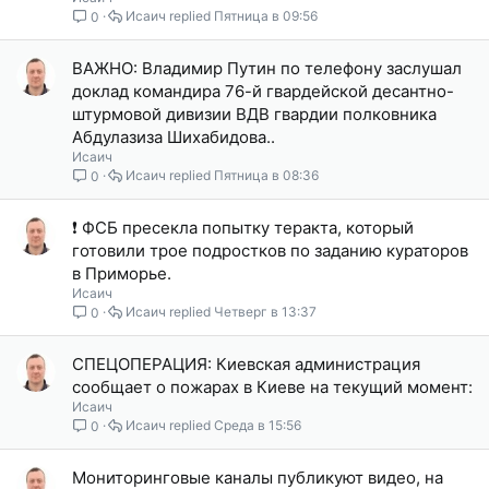
Исаич
Пятница в 09:56
0
ВАЖНО: Владимир Путин по телефону заслушал
доклад командира 76-й гвардейской десантно-
штурмовой дивизии ВДВ гвардии полковника
Абдулазиза Шихабидова..
Исаич
Исаич
Пятница в 08:36
0
❗️ ФСБ пресекла попытку теракта, который
готовили трое подростков по заданию кураторов
в Приморье.
Исаич
Исаич
Четверг в 13:37
0
СПЕЦОПЕРАЦИЯ: Киевская администрация
сообщает о пожарах в Киеве на текущий момент:
Исаич
Исаич
Среда в 15:56
0
Мониторинговые каналы публикуют видео, на