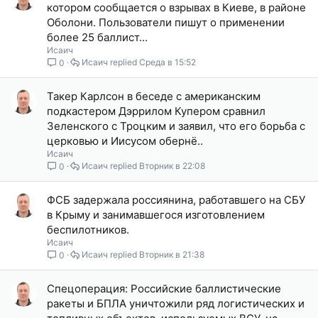
котором сообщается о взрывах в Киеве, в районе
Оболони. Пользователи пишут о применении
более 25 баллист...
Исаич
Исаич
Среда в 15:52
0
Такер Карлсон в беседе с американским
подкастером Дэррилом Купером сравнил
Зеленского с Троцким и заявил, что его борьба с
церковью и Иисусом обернё..
Исаич
Исаич
Вторник в 22:08
0
ФСБ задержала россиянина, работавшего на СБУ
в Крыму и занимавшегося изготовлением
беспилотников.
Исаич
Исаич
Вторник в 21:38
0
Спецоперация: Российские баллистические
ракеты и БПЛА уничтожили ряд логистических и