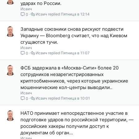
ударах по России.
Исаич
Исаич
Пятница в 12:14
0
Западные союзники снова рискуют подвести
Украину — Bloomberg считает, что над Киевом
сгущаются тучи.
Исаич
Исаич
Пятница в 11:07
0
ФСБ задержала в «Москва-Сити» более 20
сотрудников незарегистрированных
криптообменников, через которые украинские
мошеннические кол-центры выводили..
Исаич
Исаич
Пятница в 10:01
0
НАТО принимает непосредственное участие в
подготовке ударов по российской территории, —
российские хакеры получили доступ к
документам об орган...
Исаич