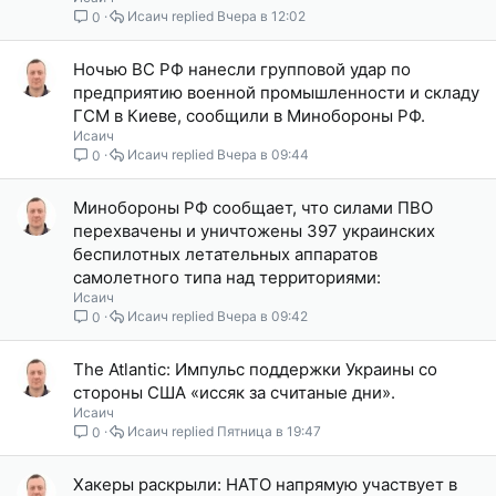
Исаич
Вчера в 12:02
0
Ночью ВС РФ нанесли групповой удар по
предприятию военной промышленности и складу
ГСМ в Киеве, сообщили в Минобороны РФ.
Исаич
Исаич
Вчера в 09:44
0
Минобороны РФ сообщает, что силами ПВО
перехвачены и уничтожены 397 украинских
беспилотных летательных аппаратов
самолетного типа над территориями:
Исаич
Исаич
Вчера в 09:42
0
The Atlantic: Импульс поддержки Украины со
стороны США «иссяк за считаные дни».
Исаич
Исаич
Пятница в 19:47
0
Хакеры раскрыли: НАТО напрямую участвует в