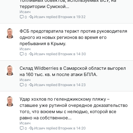
топливных объектов, используемых ВСУ, на
территории Сумской...
Исаич
Исаич
Вторник в 19:32
0
ФСБ предотвратила теракт против руководителя
одного из новых регионов во время его
пребывания в Крыму.
Исаич
Исаич
Вторник в 14:30
0
Склад Wildberries в Самарской области выгорел
на 160 тыс. кв. м после атаки БПЛА.
Исаич
Исаич
Вторник в 14:23
0
Удар хохлов по геленджикскому пляжу –
ставшее уже рутиной очередное доказательство
того, что воюем мы с нелюдью, которой все
равно на собственное...
Исаич
Исаич
Вторник в 14:20
0