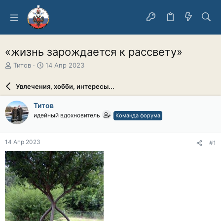
«жизнь зарождается к рассвету»
А
Д
Титов
14 Апр 2023
в
а
т
т
Увлечения, хобби, интересы...
о
а
р
н
Титов
т
а
идейный вдохновитель
Команда форума
е
ч
м
а
ы
л
14 Апр 2023
#1
а