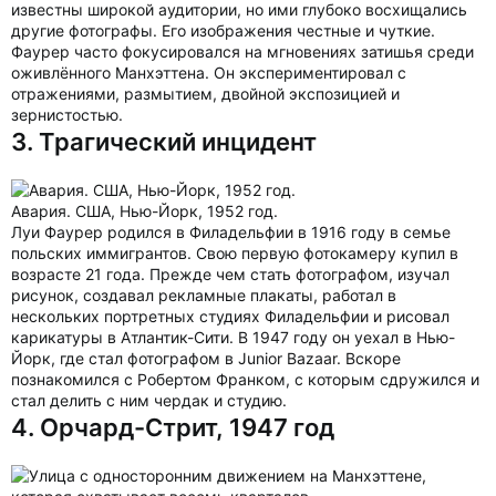
известны широкой аудитории, но ими глубоко восхищались
другие фотографы. Его изображения честные и чуткие.
Фаурер часто фокусировался на мгновениях затишья среди
оживлённого Манхэттена. Он экспериментировал с
отражениями, размытием, двойной экспозицией и
зернистостью.
3. Трагический инцидент
Авария. США, Нью-Йорк, 1952 год.
Луи Фаурер родился в Филадельфии в 1916 году в семье
польских иммигрантов. Свою первую фотокамеру купил в
возрасте 21 года. Прежде чем стать фотографом, изучал
рисунок, создавал рекламные плакаты, работал в
нескольких портретных студиях Филадельфии и рисовал
карикатуры в Атлантик-Сити. В 1947 году он уехал в Нью-
Йорк, где стал фотографом в Junior Bazaar. Вскоре
познакомился с Робертом Франком, с которым сдружился и
стал делить с ним чердак и студию.
4. Орчард-Стрит, 1947 год