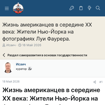
Жизнь американцев в середине XX
века: Жители Нью-Йорка на
фотографиях Луи Фаурера.
А
Д
Исаич
18 Май 2026
в
а
т
т
Раздел саморазвития в основах государственности
о
а
р
н
Исаич
т
а
куратор
е
ч
м
а
ы
л
18 Май 2026
#1
а
Жизнь американцев в середине
XX века: Жители Нью-Йорка на