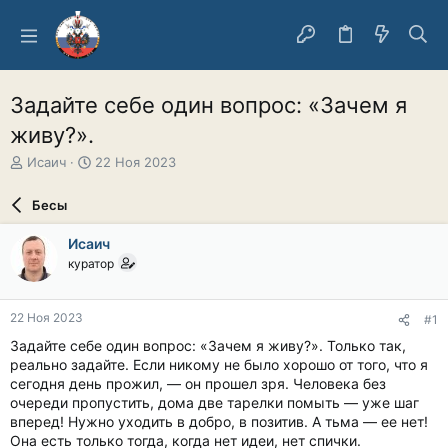
Задайте себе один вопрос: «Зачем я
живу?».
А
Д
Исаич
22 Ноя 2023
в
а
т
т
Бесы
о
а
р
н
Исаич
т
а
куратор
е
ч
м
а
ы
л
22 Ноя 2023
#1
а
Задайте себе один вопрос: «Зачем я живу?». Только так,
реально задайте. Если никому не было хорошо от того, что я
сегодня день прожил, — он прошел зря. Человека без
очереди пропустить, дома две тарелки помыть — уже шаг
вперед! Нужно уходить в добро, в позитив. А тьма — ее нет!
Она есть только тогда, когда нет идеи, нет спички.