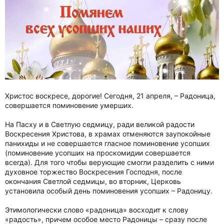
Христос воскресе, дорогие! Сегодня, 21 апреля, – Радоница,
совершается поминовение умерших.
На Пасху и в Светлую седмицу, ради великой радости
Воскресения Христова, в храмах отменяются заупокойные
панихиды и не совершается гласное поминовение усопших
(поминовение усопших на проскомидии совершается
всегда). Для того чтобы верующие смогли разделить с ними
духовное торжество Воскресения Господня, после
окончания Светлой седмицы, во вторник, Церковь
установила особый день поминовения усопших – Радоницу.
Этимологически слово «радоница» восходит к слову
«радость», причем особое место Радоницы – сразу после