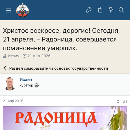
Христос воскресе, дорогие! Сегодня,
21 апреля, – Радоница, совершается
поминовение умерших.
А
Д
Исаич
21 Апр 2026
в
а
т
т
Раздел саморазвития в основах государственности
о
а
р
н
Исаич
т
а
куратор
е
ч
м
а
ы
л
21 Апр 2026
#1
а