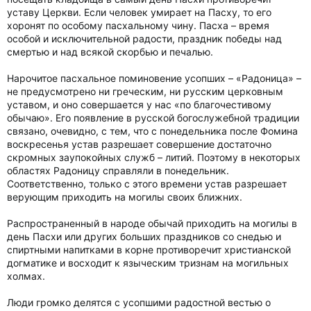
уставу Церкви. Если человек умирает на Пасху, то его
хоронят по особому пасхальному чину. Пасха – время
особой и исключительной радости, праздник победы над
смертью и над всякой скорбью и печалью.
Нарочитое пасхальное поминовение усопших – «Радоница» –
не предусмотрено ни греческим, ни русским церковным
уставом, и оно совершается у нас «по благочестивому
обычаю». Его появление в русской богослужебной традиции
связано, очевидно, с тем, что с понедельника после Фомина
воскресенья устав разрешает совершение достаточно
скромных заупокойных служб – литий. Поэтому в некоторых
областях Радоницу справляли в понедельник.
Соответственно, только с этого времени устав разрешает
верующим приходить на могилы своих ближних.
Распространенный в народе обычай приходить на могилы в
день Пасхи или других больших праздников со снедью и
спиртными напитками в корне противоречит христианской
догматике и восходит к языческим тризнам на могильных
холмах.
Люди громко делятся с усопшими радостной вестью о