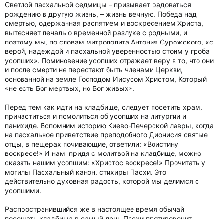
Светлой пасхальной седмицы – призывает радоваться
рождению в другую жизнь, – жизнь вечную. Победа над
смертью, одержанная распятием и воскресением Христа,
вытесняет печаль о временной разлуке с родными, и
поэтому мы, по словам митрополита Антония Сурожского, «с
верой, надеждой и пасхальной уверенностью стоим у гроба
усопших». Поминовение усопших отражает веру в то, что они
и после смерти не перестают быть членами Церкви,
основанной на земле Господом Иисусом Христом, Который
«не есть Бог мертвых, но Бог живых».
Перед тем как идти на кладбище, следует посетить храм,
причаститься и помолиться об усопших на литургии и
панихиде. Вспомним историю Киево-Печерской лавры, когда
на пасхальное приветствие преподобного Дионисия святые
отцы, в пещерах почивающие, ответили: «Воистину
воскресе!» И нам, придя с молитвой на кладбище, можно
сказать нашим усопшим: «Христос воскресе!» Прочитать у
могилы Пасхальный канон, стихиры Пасхи. Это
действительно духовная радость, которой мы делимся с
усопшими.
Распространившийся же в настоящее время обычай
посещать кладбища в самый день Пасхи противоречит