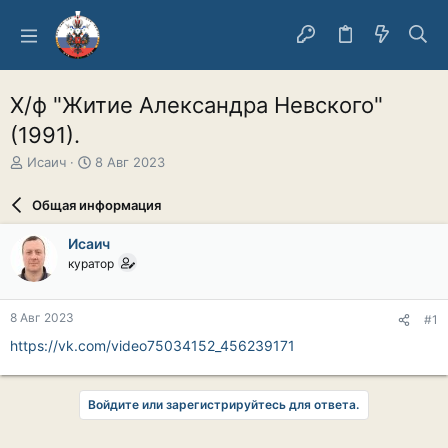
Х/ф "Житие Александра Невского"
(1991).
А
Д
Исаич
8 Авг 2023
в
а
т
т
Общая информация
о
а
р
н
Исаич
т
а
куратор
е
ч
м
а
ы
л
8 Авг 2023
#1
а
https://vk.com/video75034152_456239171
Войдите или зарегистрируйтесь для ответа.