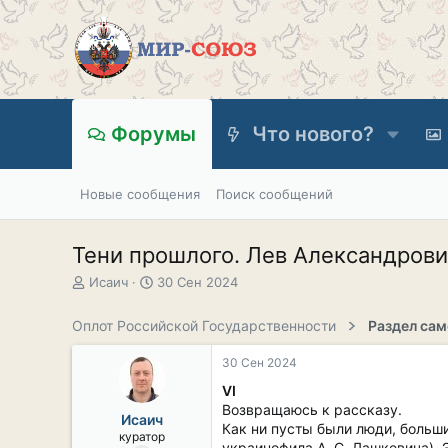
Форумы
Что нового?
Новые сообщения
Поиск сообщений
Тени прошлого. Лев Александрович
А
Д
Исаич
30 Сен 2024
в
а
т
т
Оплот Российской Государственности
о
а
р
н
30 Сен 2024
т
а
е
ч
VI
м
а
Возвращаюсь к рассказу.
Исаич
ы
л
Как ни пусты были люди, больш
куратор
а
украинофила А. С. Лашкевича). 