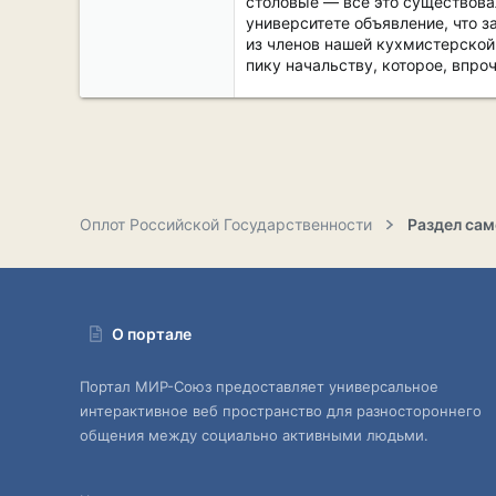
столовые — все это существовал
университете объявление, что 
из членов нашей кухмистерской 
пику начальству, которое, впроч
Оплот Российской Государственности
О портале
Портал МИР-Союз предоставляет универсальное
интерактивное веб пространство для разностороннего
общения между социально активными людьми.