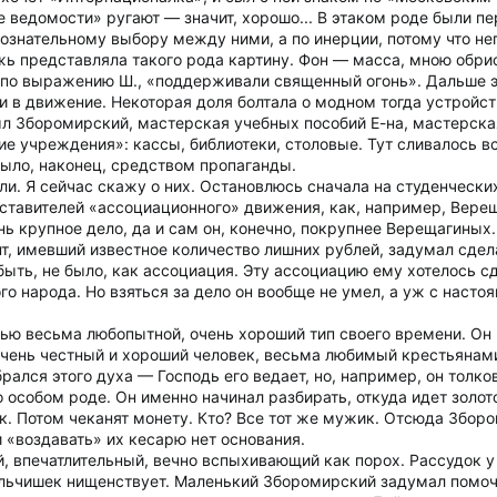
ие ведомости» ругают — значит, хорошо... В этаком роде были 
 сознательному выбору между ними, а по инерции, потому что н
ь представляла такого рода картину. Фон — масса, мною обри
 по выражению Ш., «поддерживали священный огонь». Дальше это
и в движение. Некоторая доля болтала о модном тогда устройст
ыл Зборомирский, мастерская учебных пособий Е-на, мастерская
 учреждения»: кассы, библиотеки, столовые. Тут сливалось вс
было, наконец, средством пропаганды.
ли. Я сейчас скажу о них. Остановлюсь сначала на студенческ
дставителей «ассоциационного» движения, как, например, Вере
ь крупное дело, да и сам он, конечно, покрупнее Верещагиных.
, имевший известное количество лишних рублей, задумал сделат
быть, не было, как ассоциация. Эту ассоциацию ему хотелось с
о народа. Но взяться за дело он вообще не умел, а уж с насто
ью весьма любопытной, очень хороший тип своего времени. Он р
очень честный и хороший человек, весьма любимый крестьянами
рался этого духа — Господь его ведает, но, например, он толк
особом роде. Он именно начинал разбирать, откуда идет золото
к. Потом чеканят монету. Кто? Все тот же мужик. Отсюда Збор
и «воздавать» их кесарю нет основания.
 впечатлительный, вечно вспыхивающий как порох. Рассудок у 
льчишек нищенствует. Маленький Зборомирский задумал помочь 