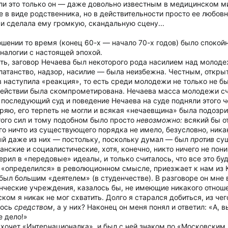
ли это только он — даже довольно известным в медицинском ми
не в виде родственника, но в действительности просто ее любов
и сделала ему громкую, скандальную сцену...
шении то время (конец 60-х — начало 70-х годов) было спокойн
налогии с настоящей эпохой.
ть, заговор Нечаева был некоторого рода насилием над молоде
атанство, надзор, насилие — была неизбежна. Честным, откры
 наступила «реакция», то есть среди молодежи не только не б
ействии была скомпрометирована. Нечаева масса молодежи счи
последующий суд и поведение Нечаева на суде подняли этого ч
оряю, его терпеть не могли и всякая «нечаевщина» была подозри
того сил и тому подобном было просто
невозможно:
всякий бы о
ого ничто из существующего порядка не имело, безусловно, ник
ый даже из них — постольку, поскольку думал — был
против
сущ
нские и социалистические, хотя, конечно, никто ничего не пони
рил в «передовые» идеалы, и только считалось, что все это буд
е «определился» в революционном смысле, приезжает к нам из К
 был большим «деятелем» (в студенчестве). В разговоре он мне
енческие учреждения, казалось бы, не имеющие никакого отнош
ком я никак не мог схватить. Долго я старался добиться, из чег
лось
средством
, а у них? Наконец он меня понял и ответил: «А, в
е дело!»
о хочет «Интернационалка», и был с ней знаком по «Московским