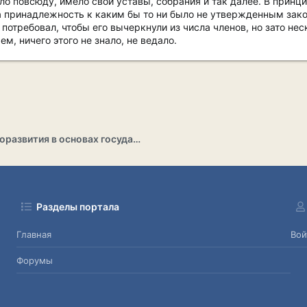
о повсюду, имело свои уставы, собрания и так далее. В принц
за принадлежность к каким бы то ни было не утвержденным зак
потребовал, чтобы его вычеркнули из числа членов, но зато не
ем, ничего этого не знало, не ведало.
Раздел саморазвития в основах государственности
Разделы портала
Главная
Вой
Форумы