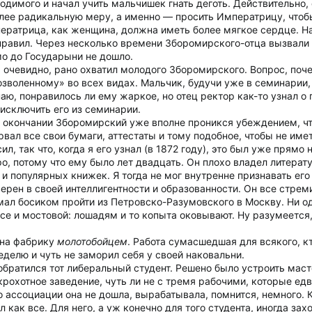
ходимого и начал учить мальчишек гнать деготь. Действительно, 
лее радикальную меру, а именно — просить Императрицу, чтоб
ператрица, как женщина, должна иметь более мягкое сердце. На
равил. Через несколько времени Зборомирского-отца вызвали
мо до Государыни не дошло.
очевидно, рано охватил молодого Зборомирского. Вопрос, почему
озволенному» во всех видах. Мальчик, будучи уже в семинарии
наю, понравилось ли ему жаркое, но отец ректор как-то узнал 
 исключить его из семинарии.
о окончании Зборомирский уже вполне проникся убеждением, чт
вал все свои бумаги, аттестаты и тому подобное, чтобы не име
л, так что, когда я его узнал (в 1872 году), это был уже прямо 
ро, потому что ему было лет двадцать. Он плохо владел литера
 популярных книжек. Я тогда не мог внутренне признавать его 
рен в своей интеллигентности и образованности. Он все стрем
думал босиком пройти из Петровско-Разумовского в Москву. Ни о
ссе и мостовой: лошадям и то копыта оковывают. Ну разумеетс
 на фабрику
молотобойцем
. Работа сумасшедшая для всякого, к
еделю и чуть не заморил себя у своей наковальни.
обратился тот либеральный студент. Решено было устроить маст
крохотное заведение, чуть ли не с тремя рабочими, которые ед
о ассоциации она не дошла, вырабатывала, помнится, немного. 
ал как все. Для него, а уж конечно для того студента, иногда з