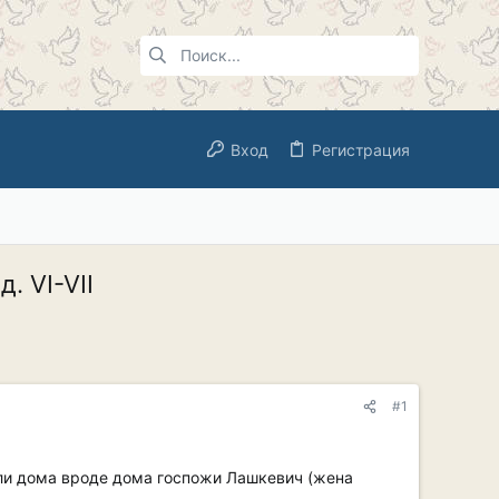
Вход
Регистрация
. VI-VII
#1
ели дома вроде дома госпожи Лашкевич (жена