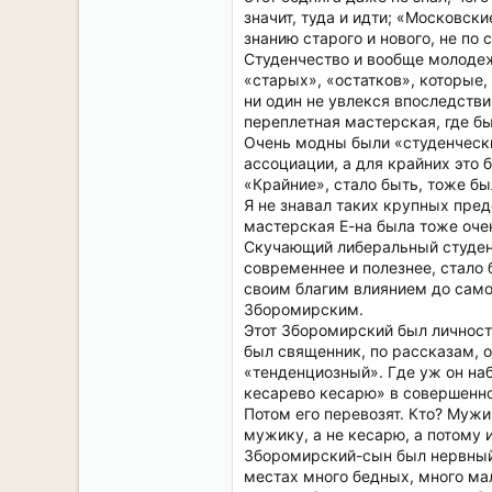
значит, туда и идти; «Московск
знанию старого и нового, не по
Студенчество и вообще молодеж
«старых», «остатков», которые,
ни один не увлекся впоследстви
переплетная мастерская, где б
Очень модны были «студенческие
ассоциации, а для крайних это 
«Крайние», стало быть, тоже бы
Я не знавал таких крупных пре
мастерская Е-на была тоже очен
Скучающий либеральный студент
современнее и полезнее, стало 
своим благим влиянием до самог
Зборомирским.
Этот Зборомирский был личност
был священник, по рассказам, 
«тенденциозный». Где уж он наб
кесарево кесарю» в совершенно 
Потом его перевозят. Кто? Мужи
мужику, а не кесарю, а потому 
Зборомирский-сын был нервный,
местах много бедных, много ма