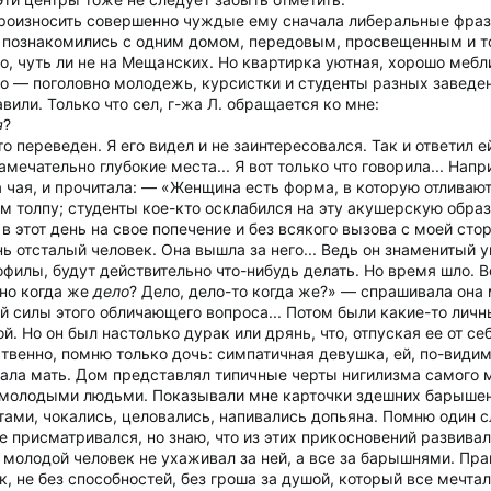
оизносить совершенно чуждые ему сначала либеральные фразы
м познакомились с одним домом, передовым, просвещенным и то
о, чуть ли не на Мещанских. Но квартирка уютная, хорошо мебл
о — поголовно молодежь, курсистки и студенты разных заведе
вили. Только что сел, г-жа Л. обращается ко мне:
я
?
о переведен. Я его видел и не заинтересовался. Так и ответил е
 замечательно глубокие места... Я вот только что говорила... На
 чая, и прочитала: — «Женщина есть форма, в которую отливаю
 толпу; студенты кое-кто осклабился на эту акушерскую образно
в этот день на свое попечение и без всякого вызова с моей ст
ень отсталый человек. Она вышла за него... Ведь он знаменитый
офилы, будут действительно что-нибудь делать. Но время шло. 
 но когда же
дело
? Дело, дело-то когда же?» — спрашивала она 
ой силы этого обличающего вопроса... Потом были какие-то личн
. Но он был настолько дурак или дрянь, что, отпуская ее от себ
ственно, помню только дочь: симпатичная девушка, ей, по-вид
ивала мать. Дом представлял типичные черты нигилизма самого
с молодыми людьми. Показывали мне карточки здешних барыше
ами, чокались, целовались, напивались допьяна. Помню один сл
 не присматривался, но знаю, что из этих прикосновений развива
 молодой человек не ухаживал за ней, а все за барышнями. Пра
к, не без способностей, без гроша за душой, который все мечтал