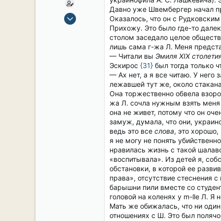
Давно уже Швембергер начал пр
15 Сен 2019
Оказалось, что он с Рудковски
2,106
Прихожу. Это было где-то далек
столом заседало целое обществ
17
лишь сама г-жа Л. Меня предста
38
— Читали вы
Эмиля XIX столети
54
Эскирос
{31}
был тогда только чт
— Ах нет, а я все читаю. У него
СПб. Центр.
лежавшей тут же, около стакана
Она торжественно обвела взором
жа Л. сочла нужным взять меня 
она не живет, потому что он оч
замуж, думала, что они, украин
ведь это все
слова
, это хорошо,
я не могу не понять убийственн
нравилась жизнь с такой шалавой
«воспитывала». Из детей я, соб
обстановки, в которой ее разв
права», отсутствие стеснения 
барышни пили вместе со студент
головой на коленях у m-lle Л. Я
Мать же обижалась, что ни один
отношениях с Ш. Это был полячо