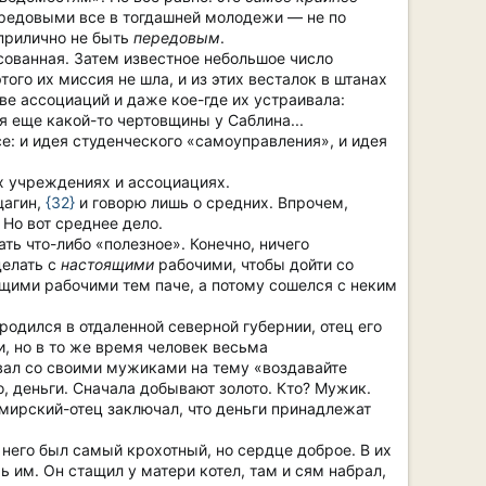
передовыми все в тогдашней молодежи — не по
еприлично не быть
передовым
.
сованная. Затем известное небольшое число
го их миссия не шла, и из этих весталок в штанах
ве ассоциаций и даже кое-где их устраивала:
 еще какой-то чертовщины у Саблина...
е: и идея студенческого «самоуправления», и идея
их учреждениях и ассоциациях.
щагин,
{32}
и говорю лишь о средних. Впрочем,
 Но вот среднее дело.
ь что-либо «полезное». Конечно, ничего
делать с
настоящими
рабочими, чтобы дойти со
ящими рабочими тем паче, а потому сошелся с неким
одился в отдаленной северной губернии, отец его
, но в то же время человек весьма
овал со своими мужиками на тему «воздавайте
, деньги. Сначала добывают золото. Кто? Мужик.
омирский-отец заключал, что деньги принадлежат
него был самый крохотный, но сердце доброе. В их
им. Он стащил у матери котел, там и сям набрал,