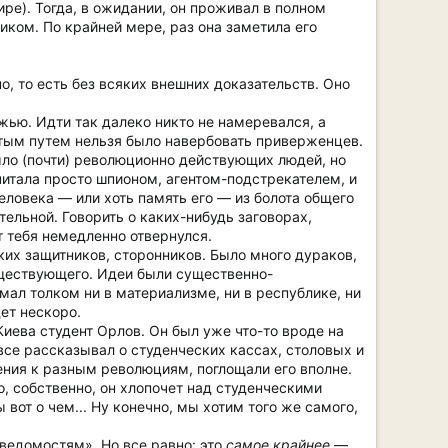
ре). Тогда, в ожидании, он проживал в полном
ником. По крайней мере, раз она заметила его
о, то есть без всяких внешних доказательств. Оно
жью. Идти так далеко никто не намеревался, а
тым путем нельзя было навербовать приверженцев.
ыло (почти) революционно действующих людей, но
тала просто шпионом, агентом-подстрекателем, и
еловека — или хоть память его — из болота общего
тельной. Говорить о каких-нибудь заговорах,
т тебя немедленно отвернулся.
аких защитников, сторонников. Было много дураков,
ествующего. Идеи были существенно-
мал толком ни в материализме, ни в республике, ни
ет нескоро.
иева студент Орлов. Он был уже что-то вроде на
 все рассказывал о студенческих кассах, столовых и
ения к разным революциям, поглощали его вполне.
о, собственно, он хлопочет над студенческими
ы вот о чем... Ну конечно, мы хотим того же самого,
 ведомостям». Но все равно: это
самое крайнее
—