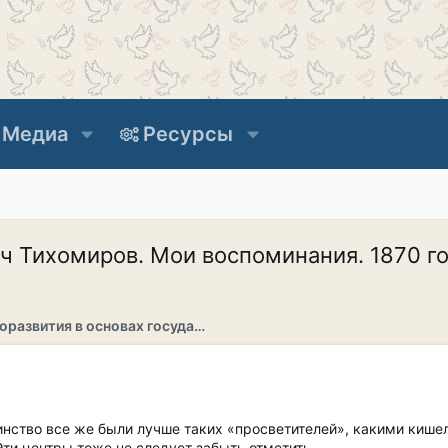
Медиа
Ресурсы
 Тихомиров. Мои воспоминания. 1870 год
Раздел саморазвития в основах государственности
инство все же были лучше таких «просветителей», какими киш
Эти центры тоже не следует забыть отметить.