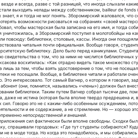
 везде и всегда, разве с той разницей, что иногда слыхали каки
стали выходить нелады между собственником, bailleur de fonds 
 знает, я и тогда не мог понять. Зборомирский жаловался, что 
е потерять возможности рисоваться на собраниях «своей масте
овал, чтобы мастерская была записана на его имя, и тогда соб
я уничтожилась, а Зборомирский поступил в молотобойцы на как
и повсюду: библиотеки, столовые, кассы. Иногда они поощряли
ествовала читальня почти официальная. Вообще говоря, студе
рситетскую библиотеку. Дело было перед каникулами. Студента
 свидетельства о том, что за ними не числится библиотечных 
ксакова восхитилась: «Как отрадно видеть такое множество сту
 лишь за тем, чтобы взять удостоверение о том, что не посеща
теки не посещали. Вообще, в библиотеке читали и работали оче
. Это интересовало. Тот самый Вагнер, о котором я говорил, за
абонент (они, помнится, назывались «члены») должен был внест
овании библиотеки. Таким путем Вагнер собрал тысячи две, пом
ка, даже не истина (которая была вполне твердо предрешена и, 
х сил. Говорю это не с каким-либо особенным осуждением, потом
ятельности и ее содержание, а не стремление. Но — хорошо это
непременно
непосредственной и внешней
.
 приложения сил фактически были вполне свободны. Сходки был
дку, спрашивали городовых: «Где тут студенты собираются? Куд
ли не в моде тогда. Но когда это понадобилось, и мы собирались