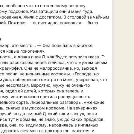
, особенно что-то по женскому вопросу.
му подобное. Раз затащили они и меня туда.
ированная. Жили с достатком. В столовой за чайным
ний. Пожилая — и, очевидно, пожившая — была
й.
пример, это место... — Она порылась в книжке,
тся новые поколения».
сть, а дочка г-жи Л. как будто потупила глаза. Г-
ороны рассказала через полчаса, что с мужем своим
 украинофил. Она не малороссиянка, но, выходя
Все песни, национальные костюмы. «Господа, но
мужа, победоносно смотря на меня, уверенная, что
ые несогласия. Вероятно, мужу не очень-то
я, отдал ей детей, которых она теперь и
имому, инстинктивно претила распущенность
 мелкого сорта. Либеральные разговоры, «женские
нь, снятых в мужском костюме. На вечеринках
учай, когда пьяный Д-ский так и заснул, лежа
лись тут и романы, не знаю, уж до каких пределов.
вда, она, по-видимому, находилась в интимных
 держать экзамен на доктора (он, кажется, и