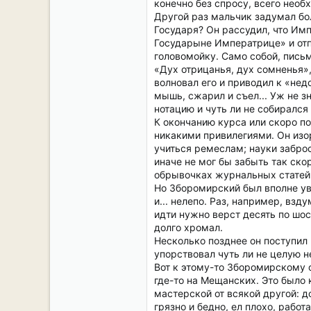
конечно без спросу, всего необ
Другой раз мальчик задумал бо
Государя? Он рассудил, что Им
Государыне Императрице» и отп
головомойку. Само собой, пись
«Дух отрицанья, дух сомненья», 
волновал его и приводил к «нед
мышь, сжарил и съел... Уж не з
нотацию и чуть ли не собирался
К окончанию курса или скоро п
никакими привилегиями. Он изор
учиться ремеслам; науки заброси
иначе не мог бы забыть так ско
обрывочках журнальных статей и
Но Зборомирский был вполне уве
и... нелепо. Раз, например, вз
идти нужно верст десять по шо
долго хромал.
Несколько позднее он поступил
упорствовал чуть ли не целую н
Вот к этому-то Зборомирскому 
где-то на Мещанских. Это было 
мастерской от всякой другой: д
грязно и бедно, ел плохо, работ