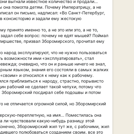
они выгнали известное количество и продали...
ы она помогла детям. Почему Императрицу, а не
писал он письмо, надписал: «Во Санкт-Петербург,
 в консисторию и задали ему жестокую
 принято именно то, а не это или это, а не то,
, задал себе вопрос: почему не едят мышей? Поймал
о пиршестве, призвал Зборомирского, прочитал ему
о народ эксплуатируют, что не нужно пользоваться
ть возможности ими «эксплуатировать», стал
невежда; очевидно, что он и раньше ничего не знал,
турным языком, знания его состояли в самых жалких
«своим» и относился к нему как к рабочему.
ился приблизиться к народу, страстно, порывисто
дин рабочий не сделает такой чепухи, потому что
я, Зборомирский посдирал себе подошвы и потом
то не отличается огромной силой, но Зборомирский
ерскую-переплетную, на имя... Поместилась она
ва ли чувствовали какую-нибудь разницу этой
Конечно, Зборомирский жил тут же, с рабочими, жил
аходившего полюбоваться созданием своим, все это