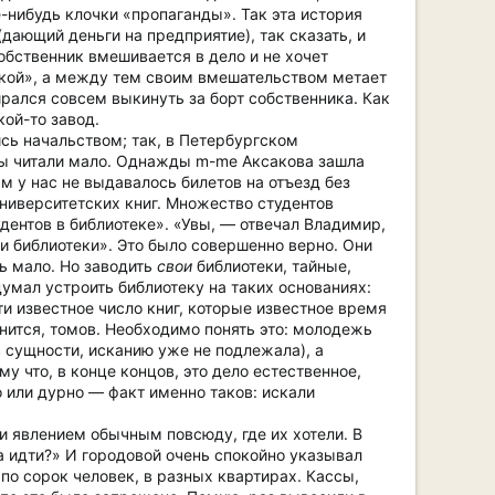
е-нибудь клочки «пропаганды». Так эта история
(дающий деньги на предприятие), так сказать, и
собственник вмешивается в дело и не хочет
рской», а между тем своим вмешательством метает
ирался совсем выкинуть за борт собственника. Как
ой-то завод.
сь начальством; так, в Петербургском
нты читали мало. Однажды m-me Аксакова зашла
м у нас не выдавалось билетов на отъезд без
университетских книг. Множество студентов
дентов в библиотеке». «Увы, — отвечал Владимир,
ли библиотеки». Это было совершенно верно. Они
нь мало. Но заводить
свои
библиотеки, тайные,
думал устроить библиотеку на таких основаниях:
и известное число книг, которые известное время
нится, томов. Необходимо понять это: молодежь
в сущности, исканию уже не подлежала), а
у что, в конце концов, это дело естественное,
 или дурно — факт именно таков: искали
и явлением обычным повсюду, где их хотели. В
а идти?» И городовой очень спокойно указывал
 по сорок человек, в разных квартирах. Кассы,