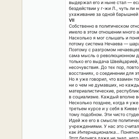
выдержал его и ныне стал — ес
бездействии у г-жи Л., чуть ли 
ухаживание за одной барышней 
VII
Собственно в политическом отно
имело в этом отношении много а
Насколько я мог слышать и поня
потому система Нечаева — шарл
Поэтому с разгромом нечаевцев
сама мысль о революционном д
только его выдача Швейцарией, 
несочувствия. До тех пор, повт
восстаниях, о соединении для э
Но я уже говорил, что взамен т
ни о чем не думавших, но кажд
материалистические, республика
в социализме. Каждый вполне ве
Несколько позднее, когда я уж
третьем курсе и у себя в Киеве
тому подобном. Эти чисто студ
Идей же его в смысле политичес
учреждениями. У нас это счита
как
Интернационалка
... Понятно
Этот бедняга даже не знал, чег