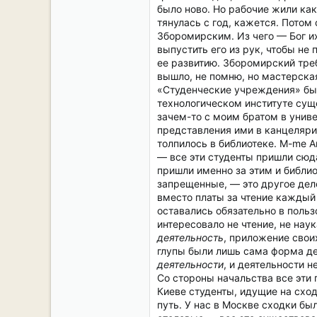
было ново. Но рабочие жили как
тянулась с год, кажется. Потом 
Зборомирским. Из чего — Бог их
выпустить его из рук, чтобы н
ее развитию. Зборомирский треб
вышло, не помню, но мастерска
«Студенческие учреждения» был
технологическом институте сущ
зачем-то с моим братом в униве
представления ими в канцелярию
толпилось в библиотеке. M-me А
— все эти студенты пришли сюда
пришли именно за этим и библио
запрещенные, — это другое дело
вместо платы за чтение каждый 
оставались обязательно в польз
интересовало не чтение, не нау
деятельность
, приложение свои
глупы были лишь сама форма де
деятельности
, и деятельности 
Со стороны начальства все эти
Киеве студенты, идущие на схо
путь. У нас в Москве сходки бы