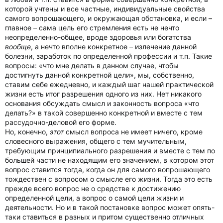
которой учтены и все частные, индивидуальные свойства
самого вопрошающего, и окружающая обстановка, и если –
главное – сама цель его стремления есть не нечто
неопределенно-общее, вроде здоровья или богатства
вообще
, а нечто вполне конкретное – излечение данной
болезни, заработок по определенной профессии и т.п. Такие
вопросы: «что мне делать в данном случае, чтобы
достигнуть данной конкретной цели», мы, собственно,
ставим себе ежедневно, и каждый шаг нашей практической
жизни есть итог разрешения одного из них. Нет никакого
основания обсуждать смысл и законность вопроса «что
делать?» в такой совершенно конкретной и вместе с тем
рассудочно-деловой его форме.
Но, конечно,
этот
смысл вопроса не имеет ничего, кроме
словесного выражения, общего с тем мучительным,
требующим принципиального разрешения и вместе с тем по
большей части не находящим его значением, в котором этот
вопрос ставится тогда, когда он для самого вопрошающего
тождествен с вопросом о смысле его жизни. Тогда это есть
прежде всего вопрос не о средстве к достижению
определенной цели, а вопрос о самой цели жизни и
деятельности. Но и в такой постановке вопрос может опять-
таки ставиться в разных и притом существенно отличных