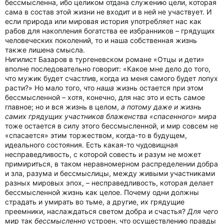
бессмысленна, ибо целиком отдана служению цели, которая
сама в состав этой жизни не входит и в ней не участвует. И
если природа или мировая история употребляет нас как
рабов для накопления богатства ее избранников – грядущих
человеческих поколений, то и наша собственная жизнь
также лишена смысла.
Нигилист Базаров в тургеневском романе «Отцы и дети»
вполне последовательно говорит: «Какое мне дело до того,
что мужик будет счастлив, когда из меня самого будет лопух
расти?» Но мало того, что
наша
жизнь остается при этом
бессмысленной – хотя, конечно, для нас это и есть самое
главное; но и вся жизнь в целом,
а потому даже и жизнь
самих грядущих участников блаженства «спасенного» мира
тоже остается в силу этого бессмысленной, и мир совсем не
«спасается» этим торжеством, когда-то в будущем,
идеального состояния. Есть какая-то чудовищная
несправедливость, с которой совесть и разум не может
примириться, в таком неравномерном распределении добра
и зла, разума и бессмыслицы, между живыми участниками
разных мировых эпох, – несправедливость, которая делает
бессмысленной жизнь как целое. Почему одни должны
страдать и умирать во тьме, а другие, их грядущие
преемники, наслаждаться светом добра и счастья?
Для чего
мир так
бессмысленно
устроен, что осуществлению правды