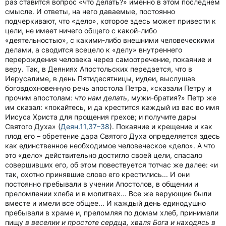
раз ставится вопрос «что делать?» именно в этом последнем
смысле. И ответы, на него даваемые, постоянно
подчеркивают, что «дело», которое здесь может привести к
цели, не имеет ничего общего с какой-либо
«деятельностью», с какими-либо внешними человеческими
делами, а сводится всецело к «делу» внутреннего
перерождения человека через самоотречение, покаяние и
веру. Так, в Деяниях Апостольских передается, что в
Иерусалиме, в день Пятидесятницы, иудеи, выслушав
боговдохновенную речь апостола Петра, «сказали Петру и
прочим апостолам:
что нам делать
, мужи-братия?» Петр же
им сказал: «покайтесь, и да крестится каждый из вас во имя
Иисуса Христа для прощения грехов; и получите дары
Святого Духа» (
Деян.11,37–38
). Покаяние и крещение и как
плод его – обретение дара Святого Духа определяется здесь
как единственное необходимое человеческое «дело». А что
это «дело» действительно достигло своей цели, спасало
совершивших его, об этом повествуется тотчас же далее: «и
так, охотно принявшие слово его крестились... И они
постоянно пребывали в учении Апостолов, в общении и
преломлении хлеба и в молитвах... Все же верующие были
вместе и имели все общее... И каждый день единодушно
пребывали в храме и, преломляя по домам хлеб, принимали
пищу
в веселии и простоте сердца, хваля Бога и находясь в