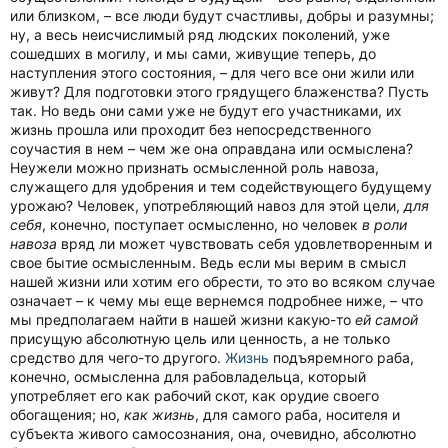
или близком, – все люди будут счастливы, добры и разумны;
ну, а весь неисчислимый ряд людских поколений, уже
сошедших в могилу, и мы сами, живущие теперь, до
наступления этого состояния, – для чего все они жили или
живут? Для подготовки этого грядущего блаженства? Пусть
так. Но ведь они сами уже не будут его участниками, их
жизнь прошла или проходит без непосредственного
соучастия в нем – чем же она оправдана или осмыслена?
Неужели можно признать осмысленной роль навоза,
служащего для удобрения и тем содействующего будущему
урожаю? Человек, употребляющий навоз для этой цели,
для
себя
, конечно, поступает осмысленно, но человек
в роли
навоза
вряд ли может чувствовать себя удовлетворенным и
свое бытие осмысленным. Ведь если мы верим в смысл
нашей жизни или хотим его обрести, то это во всяком случае
означает – к чему мы еще вернемся подробнее ниже, – что
мы предполагаем найти в нашей жизни какую-то
ей самой
присущую абсолютную цель или ценность, а не только
средство для чего-то другого.
Жизнь
подъяремного раба,
конечно, осмысленна для рабовладельца, который
употребляет его как рабочий скот, как орудие своего
обогащения; но,
как жизнь
, для самого раба, носителя и
субъекта живого самосознания, она, очевидно, абсолютно