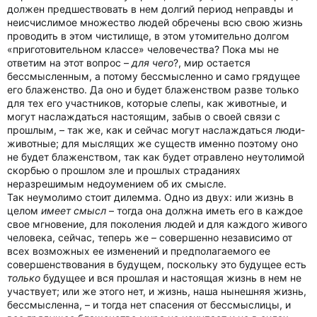
должен предшествовать в нем долгий период неправды и
неисчислимое множество людей обречены всю свою жизнь
проводить в этом чистилище, в этом утомительно долгом
«приготовительном классе» человечества? Пока мы не
ответим на этот вопрос –
для чего
?, мир остается
бессмысленным, а потому бессмысленно и само грядущее
его блаженство. Да оно и будет блаженством разве только
для тех его участников, которые слепы, как животные, и
могут наслаждаться настоящим, забыв о своей связи с
прошлым, – так же, как и сейчас могут наслаждаться люди-
животные; для мыслящих же существ именно поэтому оно
не будет блаженством, так как будет отравлено неутолимой
скорбью о прошлом зле и прошлых страданиях
неразрешимым недоумением об их смысле.
Так неумолимо стоит дилемма. Одно из двух: или жизнь в
целом
имеет смысл
– тогда она должна иметь его в каждое
свое мгновение, для поколения людей и для каждого живого
человека, сейчас, теперь же – совершенно независимо от
всех возможных ее изменений и предполагаемого ее
совершенствования в будущем, поскольку это будущее есть
только
будущее и вся прошлая и настоящая жизнь в нем не
участвует; или же этого нет, и жизнь, наша нынешняя жизнь,
бессмысленна, – и тогда нет спасения от бессмыслицы, и