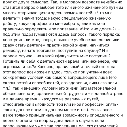
друг от друга смыслах. Так, в молодом возрасте неизбежно
ставится вопрос о выборе того или иного жизненного пути из
многих открывающихся здесь возможностей. «Что мне
делать?» значит тогда: какую специальную жизненную
работу, какую профессию мне избрать, или как мне
правильно определить мое призвание. «Что мне делать?» –
под этим подразумеваются здесь вопросы такого порядка:
«поступить ли мне, напр., в высшее учебное заведение или
сразу стать деятелем практической жизни, научиться
ремеслу, начать торговать, поступить на службу? И в
первом случае – на какой «факультет» мне поступить?
Готовить ли себя к деятельности врача, или инженера, или
агронома и т.п.?» Конечно, правильный и точный ответ на
этот вопрос возможен и здесь только при учтении всех
конкретных условий как самого вопрошающего лица (его
склонностей и способностей, его здоровья, силы его воли
т.п.), так и внешних условий его жизни (его материальной
обеспеченности, сравнительной трудности – в данной стране
и в данное время – каждого из различных путей,
относительной выгодности той или иной профессии, опять-
таки в данное время в данном месте и т.п.). Но главное –
даже только принципиальная возможность определенного и
верного ответа на вопрос дана лишь в случае, если
вопрошающему уже ясна последняя цель его стремлений,