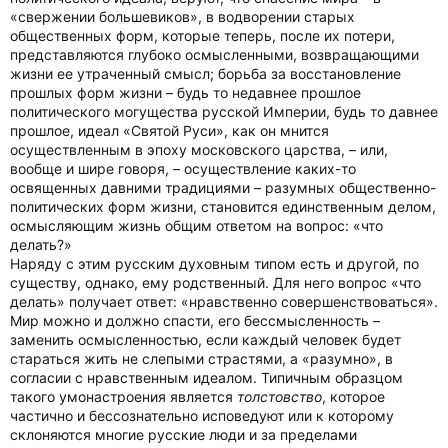
«свержении большевиков», в водворении старых
общественных форм, которые теперь, после их потери,
представляются глубоко осмысленными, возвращающими
жизни ее утраченный смысл; борьба за восстановление
прошлых форм жизни – будь то недавнее прошлое
политического могущества русской Империи, будь то давнее
прошлое, идеал «Святой Руси», как он мнится
осуществленным в эпоху московского царства, – или,
вообще и шире говоря, – осуществление каких-то
освященных давними традициями – разумных общественно-
политических форм жизни, становится единственным делом,
осмысляющим жизнь общим ответом на вопрос: «что
делать?»
Наряду с этим русским духовным типом есть и другой, по
существу, однако, ему родственный. Для него вопрос «что
делать» получает ответ: «нравственно совершенствоваться».
Мир можно и должно спасти, его бессмысленность –
заменить осмысленностью, если каждый человек будет
стараться жить не слепыми страстями, а «разумно», в
согласии с нравственным идеалом. Типичным образцом
такого умонастроения является
толстовство
, которое
частично и бессознательно исповедуют или к которому
склоняются многие русские люди и за пределами