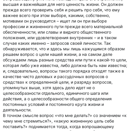
высшая и важнейшая для него ценность жизни. Он должен
прежде всего проверить себя и решить про себя, что ему
важнее всего при этом выборе, какими, собственно,
мотивами он руководится – ищет ли он при выборе
профессии и жизненного пути прежде всего материальной
обеспеченности, или славы и видного общественного
положения, или удовлетворения внутренних – и в таком
случае каких именно – запросов своей личности. Так
обнаруживается, что и здесь мы лишь кажущимся образом
решаем вопрос о цели нашей жизни, а на самом деле
обсуждаем лишь разные средства или пути к какой-то цели,
которая либо уже известна, либо должна быть нам известна;
и, следовательно, вопросы такого порядка отходят также в
качестве чисто деловых и рассудочных вопросов о
средствах к определенной цели, и разряду вопросов,
упомянутых выше, хотя здесь дело идет не о
целесообразности отдельного, единичного шага или
действия, а о целесообразности общего определения
постоянных условий и постоянного круга жизни и
деятельности.
В точном смысле вопрос «что мне делать?» со значением «к
чему мне стремиться?», «какую жизненную цель себе
поставить?» поднимается тогда, когда вопрошающему