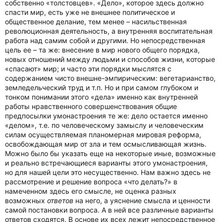
собственно «толстовцев». «Дело», которое здесь должно
спасти мир, есть уже не внешнее политическое и
общественное делание, тем менее – насильственная
революционная деятельность, а внутренняя воспитательная
работа над самим собой и другими. Но непосредственная
цель ее – та же: внесение в мир нового общего порядка,
новых отношений между людьми и способов жизни, которые
«спасают» мир; и часто эти порядки мыслятся с
содержанием чисто внешне-эмпирическим: вегетарианство,
земледельческий труд и т.п. Но и при самом глубоком и
тонком понимании этого «дела» именно как внутренней
работы нравственного совершенствования общие
предпосылки умонастроения те же: дело остается именно
«делом», т.е. по человеческому замыслу и человеческим
силам осуществляемая планомерная мировая реформа,
освобождающая мир от зла и тем осмысливающая жизнь.
Можно было бы указать еще на некоторые иные, возможные
и реально встречающиеся варианты этого умонастроения,
но для нашей цели это несущественно. Нам важно здесь не
рассмотрение и решение вопроса «что делать?» в
намеченном здесь его смысле, не оценка разных
возможных
ответов
на него, а уяснение смысла и ценности
самой постановки вопроса. А в ней все различные варианты
ответов сходятся. В основе их всех лежит непосредственное