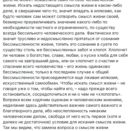
жизни. Искать недостающего смысла жизни в каком-либо
деле
, в свершении чего-то, значит впадать в иллюзию, как
будто человек сам может сотворить смысл жизни своей,
безмерно преувеличивать значение какого-либо по
необходимости частного и ограниченного, по существу
всегда бессильного человеческого дела. Фактически это
значит трусливо и недосмысленно прятаться от сознания
бессмысленности жизни, топить это сознание в суете по
существу столь же бессмысленных забот и хлопот. Хлопочет
ли человек о богатстве, славе, любви, о куске хлеба для себя
самого на завтрашний день, или он хлопочет о счастии и
спасении всего человечества – его жизнь одинаково
бессмысленна; только в последнем случае к общей
бессмысленности присоединяется еще лживая иллюзия,
искусственный самообман. Чтобы
искать
смысл жизни – не
говоря уже о том, чтобы найти его, – надо прежде всего
остановиться, сосредоточиться и ни о чем не «хлопотать».
Вопреки всем ходячим оценкам и человеческим мнениям,
неделание
здесь действительно важнее самого важного и
благотворного дела, ибо неослепленность никаким
человеческим делом, свобода от него есть первое (хотя и
далеко не достаточное) условие для искания смысла жизни.
Так мы видим, что замена вопроса о смысле жизни