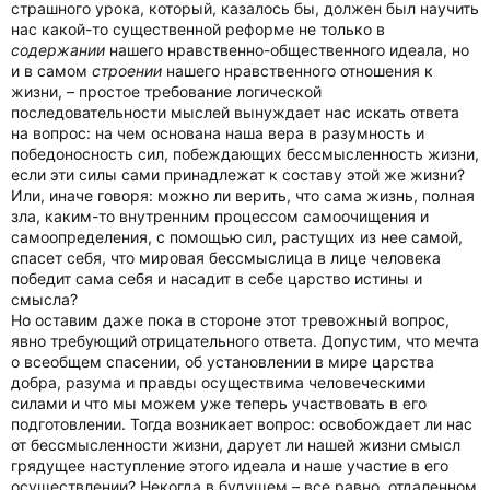
страшного урока, который, казалось бы, должен был научить
нас какой-то существенной реформе не только в
содержании
нашего нравственно-общественного идеала, но
и в самом
строении
нашего нравственного отношения к
жизни, – простое требование логической
последовательности мыслей вынуждает нас искать ответа
на вопрос: на чем основана наша вера в разумность и
победоносность сил, побеждающих бессмысленность жизни,
если эти силы сами принадлежат к составу этой же жизни?
Или, иначе говоря: можно ли верить, что сама жизнь, полная
зла, каким-то внутренним процессом самоочищения и
самоопределения, с помощью сил, растущих из нее самой,
спасет себя, что мировая бессмыслица в лице человека
победит сама себя и насадит в себе царство истины и
смысла?
Но оставим даже пока в стороне этот тревожный вопрос,
явно требующий отрицательного ответа. Допустим, что мечта
о всеобщем спасении, об установлении в мире царства
добра, разума и правды осуществима человеческими
силами и что мы можем уже теперь участвовать в его
подготовлении. Тогда возникает вопрос: освобождает ли нас
от бессмысленности жизни, дарует ли нашей жизни смысл
грядущее наступление этого идеала и наше участие в его
осуществлении? Некогда в будущем – все равно, отдаленном