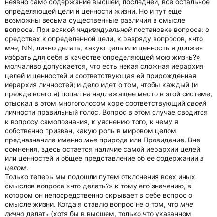
неявно само содержание высшей, последней, все остальное
определяющей цели и ценности жизни. Но и тут еще
возможны весьма существенные различия в смысле
вопроса. При всякой
индивидуальной
постановке вопроса: о
средствах к определенной цели, к разряду вопросов, «что
мне
, NN, лично делать, какую цель или ценность я должен
избрать для себя в качестве определяющей мою жизнь?»
молчаливо допускается, что есть некая сложная иерархия
целей и ценностей и соответствующая ей прирожденная
иерархия личностей; и дело идет о том, чтобы каждый (и
прежде всего я) попал на надлежащее место в этой системе,
отыскал в этом многоголосом хоре соответствующий
своей
личности правильный голос. Вопрос в этом случае сводится
к вопросу самопознания, к уяснению того, к чему я
собственно призван, какую роль в мировом целом
предназначила именно
мне
природа или Провидение. Вне
сомнения, здесь остается наличие самой иерархии целей
или ценностей и общее представление об ее содержании
в
целом
.
Только теперь мы подошли путем отклонения всех иных
смыслов вопроса «что делать?» к тому его значению, в
котором он непосредственно скрывает в себе вопрос о
смысле жизни. Когда я ставлю вопрос не о том, что
мне
лично
делать (хотя бы в высшем, только что указанном