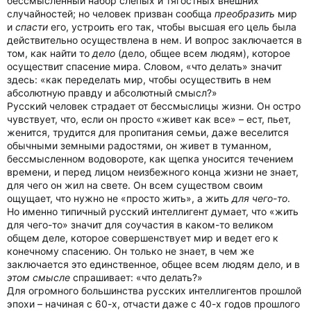
бессмысленный набор слепых и тягостных внешних
случайностей; но человек призван сообща
преобразить
мир
и
спасти
его, устроить его так, чтобы высшая его цель была
действительно осуществлена в нем. И вопрос заключается в
том, как найти то
дело
(дело, общее всем людям), которое
осуществит спасение мира. Словом, «что делать» значит
здесь: «как переделать мир, чтобы осуществить в нем
абсолютную правду и абсолютный смысл?»
Русский человек страдает от бессмыслицы жизни. Он остро
чувствует, что, если он просто «живет как все» – ест, пьет,
женится, трудится для пропитания семьи, даже веселится
обычными земными радостями, он живет в туманном,
бессмысленном водовороте, как щепка уносится течением
времени, и перед лицом неизбежного конца жизни не знает,
для чего он жил на свете. Он всем существом своим
ощущает, что нужно не «просто жить», а жить
для чего-то
.
Но именно типичный русский интеллигент думает, что «жить
для чего-то» значит для соучастия в каком-то великом
общем деле, которое совершенствует мир и ведет его к
конечному спасению. Он только не знает, в чем же
заключается это единственное, общее всем людям дело, и в
этом смысле
спрашивает: «что делать?»
Для огромного большинства русских интеллигентов прошлой
эпохи – начиная с 60-х, отчасти даже с 40-х годов прошлого