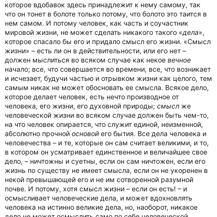
которое вдобавок здесь принадлежит к нему самому, так
что он тонет в болоте только потому, что болото это таится в
нем самом. И потому человек, как часть и соучастник
мировой жизни, не может сделать никакого такого «
дела
»,
которое спасало бы его и придало смысл его жизни. «Смысл
жизни» – есть ли он в действительности, или его нет –
должен мыслиться во всяком случае как некое
вечное
начало; все, что совершается во времени, все, что возникает
и исчезает, будучи частью и отрывком жизни как целого, тем
самым никак не может обосновать ее смысла. Всякое дело,
которое делает человек, есть нечто производное от
человека, его жизни, его духовной природы;
смысл
же
человеческой жизни во всяком случае должен быть чем-то,
на что человек опирается, что служит единой, неизменной,
абсолютно прочной
основой
его бытия. Все дела человека и
человечества – и те, которые он сам считает великими, и то,
в котором он усматривает единственное и величайшее свое
дело, – ничтожны и суетны, если он сам ничтожен, если его
жизнь по существу не имеет смысла, если он не укоренен в
некой превышающей его и не им сотворенной разумной
почве. И потому, хотя смысл жизни – если он есть! – и
осмысливает человеческие дела, и может вдохновлять
человека на истинно великие дела, но, наоборот, никакое
дело не может осмыслить само по себе человеческой