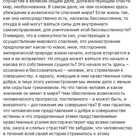
соучастие в великом общем деле, долженствующем спасти
мир, необоснованна. В самом деле, на чем основано здесь
убеждение в
возможности
спасения мира? Если жизнь так,
как она непосредственно есть, насквозь бессмысленна, то
откуда в ней могут взяться силы для внутреннего
самоисправления, для уничтожения этой бессмысленности?
Очевидно, что в совокупности сил, участвующих в
осуществлении мирового спасения, это умонастроение
предполагает какое-то новое, иное, постороннее
эмпирической природе жизни начало, которое вторгается в
нее и ее исправляет. Но откуда может взяться это начало и
какова его собственная сущность? Это начало есть здесь –
осознанно и бессознательно –
человек
, его стремления к
совершенству, к идеалу, живущие в нем нравственные силы
добра; в лице этого умонастроения мы имеем дело с явным
или скрытым
гуманизмом
. Но что такое человек и какое
значение он имеет в мире? Чем обеспечена возможность
человеческого прогресса, постепенного – а может быть, и
внезапного – достижения им совершенства? В чем гарантии,
что человеческие представления о добре и совершенстве
истинны
и что определенные этими представлениями
нравственные усилия восторжествуют над всеми силами
зла, хаоса и слепых страстей? Не забудем, что человечество
в течение всей своей истории стремилось к этому