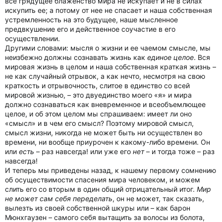
все грядущее блаженство мира не искупает и не в силах
искупить ее; а потому от нее не спасает и наша собственная
устремленность на это будущее, наше мысленное
предвкушение его и действенное соучастие в его
осуществлении.
Другими словами: мысля о жизни и ее чаемом смысле, мы
неизбежно должны сознавать жизнь как
единое целое
. Вся
мировая жизнь в целом и наша собственная краткая жизнь –
не как случайный отрывок, а как нечто, несмотря на свою
краткость и отрывочность, слитое в единство со всей
мировой жизнью, – это двуединство моего «я» и мира
должно сознаваться как вневременное и всеобъемлющее
целое, и об этом целом мы спрашиваем: имеет ли оно
«смысл» и в чем его смысл? Поэтому мировой смысл,
смысл жизни, никогда не может быть ни осуществлен во
времени, ни вообще приурочен к какому-либо времени. Он
или
есть
– раз навсегда! или уже его
нет
– и тогда тоже – раз
навсегда!
И теперь мы приведены назад, к нашему первому сомнению
об осуществимости спасения мира человеком, и можем
слить его со вторым в один общий отрицательный итог.
Мир
не может сам себя переделать
, он не может, так сказать,
вылезть из своей собственной шкуры или – как барон
Мюнхгаузен – самого себя вытащить за волосы из болота,