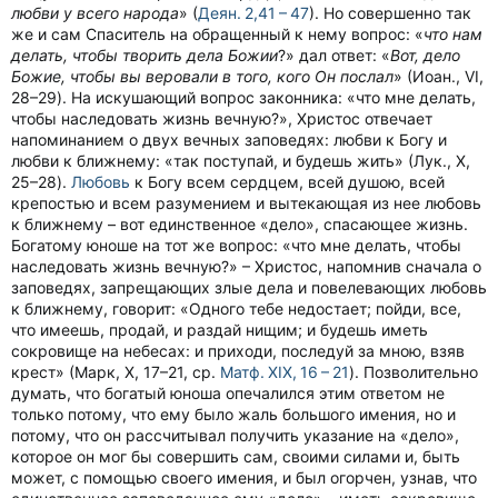
любви у всего народа
» (
Деян. 2,41 – 47
). Но совершенно так
же и сам Спаситель на обращенный к нему вопрос: «
что нам
делать, чтобы творить дела Божии
?» дал ответ: «
Вот, дело
Божие, чтобы вы веровали в того, кого Он послал
» (Иоан., VI,
28–29). На искушающий вопрос законника: «что мне делать,
чтобы наследовать жизнь вечную?», Христос отвечает
напоминанием о двух вечных заповедях: любви к Богу и
любви к ближнему: «так поступай, и будешь жить» (Лук., X,
25–28).
Любовь
к Богу всем сердцем, всей душою, всей
крепостью и всем разумением и вытекающая из нее любовь
к ближнему – вот единственное «дело», спасающее жизнь.
Богатому юноше на тот же вопрос: «что мне делать, чтобы
наследовать жизнь вечную?» – Христос, напомнив сначала о
заповедях, запрещающих злые дела и повелевающих любовь
к ближнему, говорит: «Одного тебе недостает; пойди, все,
что имеешь, продай, и раздай нищим; и будешь иметь
сокровище на небесах: и приходи, последуй за мною, взяв
крест» (Марк, X, 17–21, ср.
Матф. XIX, 16 – 21
). Позволительно
думать, что богатый юноша опечалился этим ответом не
только потому, что ему было жаль большого имения, но и
потому, что он рассчитывал получить указание на «дело»,
которое он мог бы совершить сам, своими силами и, быть
может, с помощью своего имения, и был огорчен, узнав, что