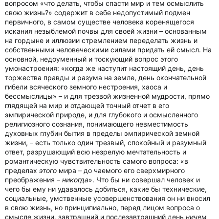
вопросом «что делать, чтобы спасти мир и тем осмыслить
свою жизнь?» содержит в себе недопустимый подмен
первичного, в самом существе человека коренящегося
искания незыблемой почвы для своей жизни – основанным
на гордыне и иллюзии стремлением переделать жизнь и
собственными человеческими силами придать ей смысл. На
основной, недоуменный и тоскующий вопрос этого
умонастроения: «когда же наступит настоящий день, день
торжества правды и разума на земле, день окончательной
гибели всяческого земного нестроения, хаоса и
бессмыслицы» – и для трезвой жизненной мудрости, прямо
глядящей на мир и отдающей точный отчет в его
эмпирической природе, и для глубокого и осмысленного
религиозного сознания, понимающего невместимость
духовных глубин бытия в пределы эмпирической земной
жизни, – есть только один трезвый, спокойный и разумный
ответ, разрушающий всю незрелую мечтательность и
романтическую чувствительность самого вопроса: «в
пределах
этого
мира – до чаемого его сверхмирного
преображения –
никогда
». Что бы ни совершал человек и
чего бы ему ни удавалось добиться, какие бы технические,
социальные, умственные усовершенствования он ни вносил
в свою жизнь, но принципиально, перед лицом вопроса о
смысле жизни, завтрашний и послезавтрашний день
ничем