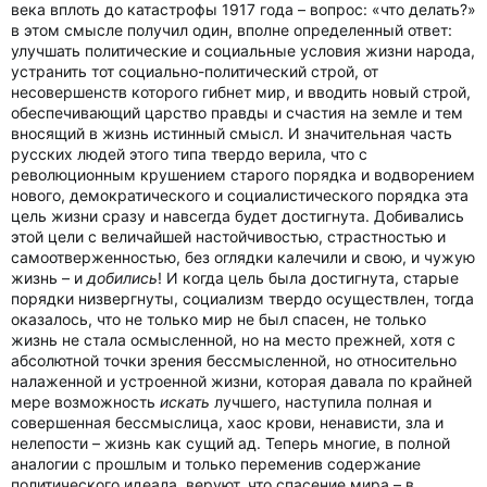
века вплоть до катастрофы 1917 года – вопрос: «что делать?»
в этом смысле получил один, вполне определенный ответ:
улучшать политические и социальные условия жизни народа,
устранить тот социально-политический строй, от
несовершенств которого гибнет мир, и вводить новый строй,
обеспечивающий царство правды и счастия на земле и тем
вносящий в жизнь истинный смысл. И значительная часть
русских людей этого типа твердо верила, что с
революционным крушением старого порядка и водворением
нового, демократического и социалистического порядка эта
цель жизни сразу и навсегда будет достигнута. Добивались
этой цели с величайшей настойчивостью, страстностью и
самоотверженностью, без оглядки калечили и свою, и чужую
жизнь – и
добились
! И когда цель была достигнута, старые
порядки низвергнуты, социализм твердо осуществлен, тогда
оказалось, что не только мир не был спасен, не только
жизнь не стала осмысленной, но на место прежней, хотя с
абсолютной точки зрения бессмысленной, но относительно
налаженной и устроенной жизни, которая давала по крайней
мере возможность
искать
лучшего, наступила полная и
совершенная бессмыслица, хаос крови, ненависти, зла и
нелепости – жизнь как сущий ад. Теперь многие, в полной
аналогии с прошлым и только переменив содержание
политического идеала, веруют, что спасение мира – в