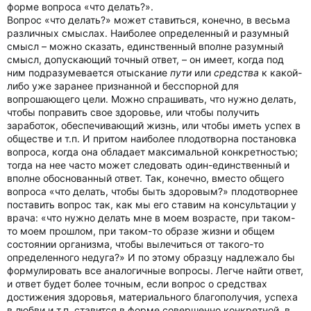
форме вопроса «что делать?».
Вопрос «что делать?» может ставиться, конечно, в весьма
различных смыслах. Наиболее определенный и разумный
смысл – можно сказать, единственный вполне разумный
смысл, допускающий точный ответ, – он имеет, когда под
ним подразумевается отыскание
пути
или
средства
к какой-
либо уже заранее признанной и бесспорной для
вопрошающего цели. Можно спрашивать, что нужно делать,
чтобы поправить свое здоровье, или чтобы получить
заработок, обеспечивающий жизнь, или чтобы иметь успех в
обществе и т.п. И притом наиболее плодотворна постановка
вопроса, когда она обладает максимальной конкретностью;
тогда на нее часто может следовать один-единственный и
вполне обоснованный ответ. Так, конечно, вместо общего
вопроса «что делать, чтобы быть здоровым?» плодотворнее
поставить вопрос так, как мы его ставим на консультации у
врача: «что нужно делать мне в моем возрасте, при таком-
то моем прошлом, при таком-то образе жизни и общем
состоянии организма, чтобы вылечиться от такого-то
определенного недуга?» И по этому образцу надлежало бы
формулировать все аналогичные вопросы. Легче найти ответ,
и ответ будет более точным, если вопрос о средствах
достижения здоровья, материального благополучия, успеха
в любви и т.п. ставится в форме совершенно конкретной, в