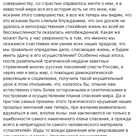
совершенству, со страстью отдавалось мечте о нем, и в
известной мере вся его история есть не что иное, как
искание этого совершенства; и все же теперь мы видим, что
это искание было слепым блужданием, что оно доселе не
удалось и непосредственная стихийная жизнь во всей ее
бессмысленности оказалась непобежденной. Какая же
может быть у нас уверенность в том, что именно
мы
окажемся счастливее или умнее всех наших предков, что
мы правильно определим дело, спасающее жизнь, и будем
иметь удачу в его осуществлении? Особенно наша эпоха,
после разительной трагической неудачи заветных
стремлений многих русских поколений спасти Россию, а
через нее и весь мир, с помощью демократической
революции и социализма, получила такой внушительный
урок в этом отношении, что, казалось бы, отныне нам
естественно стать более осторожными и скептическими в
построении и осуществлении планов спасения мира. Да и
при том самые причины этого трагического крушения наших
прошлых мечтаний нам теперь, при желании внимательно
вдуматься в них, вполне ясны: они заключаются не только в
ошибочности самого намеченного
плана
спасения, а прежде
всего в непригодности самого человеческого материала
«спасителей» (будь то вожди движения или уверовавшие в
них народные массы, принявшиеся осуществлять