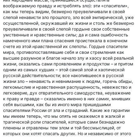
воображаемую правду и истреблять зло): эти «спасители»,
как мы теперь видим, безмерно преувеличивали в своей
слепой ненависти зло прошлого, зло всей эмпирической, уже
осуществленной, окружавшей их жизни и столь же безмерно
преувеличивали в своей слепой гордыне свои собственные
умственные и нравственные силы; да и сама ошибочность
намеченного ими плана спасения проистекала в конечном
счете из этой
нравственной
их слепоты. Гордые спасители
мира, противопоставлявшие себя и свои стремления как
высшее разумное и благое начало злу и хаосу всей реальной
жизни, оказались сами проявлением и продуктом – и притом
одним из самых худших – этой самой злой и хаотической
русской действительности; все накопившееся в русской
жизни зло – ненависть и невнимание к людям, горечь обиды,
легкомыслие и нравственная распущенность, невежество и
легковерие, дух отвратительного самодурства, неуважение
к праву и правде – сказались именно в
них самих
, мнивших
себя высшими, как бы из иного мира пришедшими
спасителями России от зла и страданий. Какие же гарантии
мы имеем теперь, что мы опять не окажемся в жалкой и
трагической роли спасителей, которые сами безнадежно
пленены и отравлены тем злом и той бессмыслицей, от
которых они хотят спасать других. Но и независимо от этого