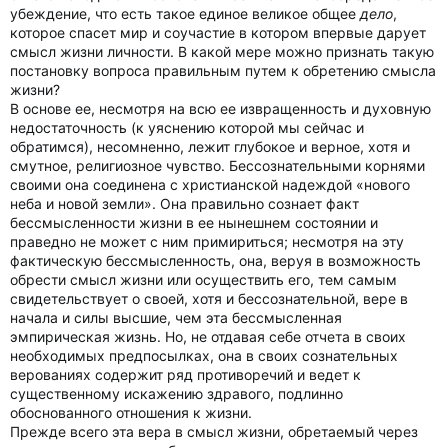
убеждение, что есть такое единое великое общее
дело
,
которое спасет мир и соучастие в котором впервые дарует
смысл жизни личности. В какой мере можно признать такую
постановку вопроса правильным путем к обретению смысла
жизни?
В основе ее, несмотря на всю ее извращенность и духовную
недостаточность (к уяснению которой мы сейчас и
обратимся), несомненно, лежит глубокое и верное, хотя и
смутное, религиозное чувство. Бессознательными корнями
своими она соединена с христианской надеждой «нового
неба и новой земли». Она правильно сознает факт
бессмысленности жизни в ее нынешнем состоянии и
праведно не может с ним примириться; несмотря на эту
фактическую бессмысленность, она, веруя в возможность
обрести смысл жизни или осуществить его, тем самым
свидетельствует о своей, хотя и бессознательной, вере в
начала и силы высшие, чем эта бессмысленная
эмпирическая жизнь. Но, не отдавая себе отчета в своих
необходимых предпосылках, она в своих сознательных
верованиях содержит ряд противоречий и ведет к
существенному искажению здравого, подлинно
обоснованного отношения к жизни.
Прежде всего эта вера в смысл жизни, обретаемый через