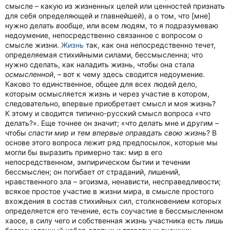
смысле – какую из жизненных целей или ценностей признать
для себя определяющей и главнейшей), а о том, что [мне]
нужно делать
вообще
, или всем людям, то я подразумеваю
недоумение, непосредственно связанное с вопросом о
смысле жизни.
Жизнь
так, как она непосредственно течет,
определяемая стихийными силами, бессмысленна; что
нужно сделать, как наладить жизнь, чтобы она стала
осмысленной
, – вот к чему здесь сводится недоумение.
Каково то единственное, общее для всех людей дело,
которым осмысляется жизнь и через участие в котором,
следовательно, впервые приобретает смысл и моя жизнь?
К этому и сводится типично-русский смысл вопроса «что
делать?». Еще точнее он значит; «что делать мне и другим –
чтобы
спасти мир и тем впервые оправдать свою жизнь
? В
основе этого вопроса лежит ряд предпосылок, которые мы
могли бы выразить примерно так: мир в его
непосредственном, эмпирическом бытии и течении
бессмыслен; он погибает от страданий, лишений,
нравственного зла – эгоизма, ненависти, несправедливости;
всякое простое участие в жизни мира, в смысле простого
вхождения в состав стихийных сил, столкновением которых
определяется его течение, есть соучастие в бессмысленном
хаосе, в силу чего и собственная жизнь участника есть лишь