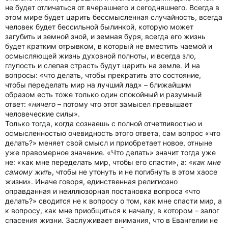
не будет отличаться от вчерашнего и сегодняшнего. Всегда в
этом мире будет царить бессмысленная случайность, всегда
человек будет бессильной былинкой, которую может
загубить и земной зной, и земная буря, всегда его жизнь
будет кратким отрывком, в который не вместить чаемой и
осмысляющей жизнь духовной полноты, и всегда зло,
глупость и слепая страсть будут царить на земле. И на
вопросы: «что делать, чтобы прекратить это состояние,
чтобы переделать мир на лучший лад» – ближайшим
образом есть тоже только один спокойный и разумный
ответ: «
ничего
– потому что этот замысел превышает
человеческие силы».
Только тогда, когда сознаешь с полной отчетливостью и
осмысленностью очевидность этого ответа, сам вопрос «что
делать?» меняет свой смысл и приобретает новое, отныне
уже правомерное значение. «Что делать» значит тогда уже
не: «как мне переделать мир, чтобы его спасти», а: «
как мне
самому жить
, чтобы не утонуть и не погибнуть в этом хаосе
жизни». Иначе говоря, единственная религиозно
оправданная и неиллюзорная постановка вопроса «что
делать?» сводится не к вопросу о том, как мне спасти мир, а
к вопросу, как мне приобщиться к началу, в котором – залог
спасения жизни. Заслуживает внимания, что в Евангелии не