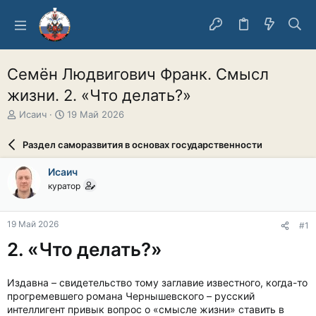
Семён Людвигович Франк. Смысл
жизни. 2. «Что делать?»
А
Д
Исаич
19 Май 2026
в
а
т
т
Раздел саморазвития в основах государственности
о
а
р
н
Исаич
т
а
куратор
е
ч
м
а
ы
л
19 Май 2026
#1
а
2. «Что делать?»
Издавна – свидетельство тому заглавие известного, когда-то
прогремевшего романа Чернышевского – русский
интеллигент привык вопрос о «смысле жизни» ставить в