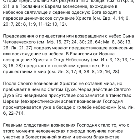
Отцом представлено как результат Его победы (см. Откр. 3,
21), а в Послании к Евреям вознесение, вхождение в
небесное святилище и седение одесную Бога входят в
первосвященническое служение Христа (см. Евр. 4, 14; 6,
20; 7, 26; 8, 1; 9, 11–12; 10, 12).
Предсказания о пришествии или возвращении с небес Сына
Человеческого (см. Мф. 16, 27; 24, 30; 26, 64; Мк. 8, 38; 13,
26; Лк. 21, 27) подразумевают предшествующее вознесение
или восхождение на небеса. В Евангелии от Иоанна
возвращение Христа к Отцу Небесному (см. Ин. 3, 13; 13, 1–
3; 16, 28) предстает в теснейшем единстве с Его
пришествием в мир (см. Ин. 3, 17; 6, 38; 8, 23; 16, 28).
После Своего вознесения Христос не оставил мира, но
пребывает в нем во Святом Духе. Через действие Святого
Духа Его невидимое присутствие сохраняется в таинствах
Церкви (евхаристический аспект вознесения Господня
просматривается уже в беседе о «хлебе небесном» (см. Ин.
6, 22–71)).
Главным следствием вознесения Господня стало то, что с
этого момента человеческая природа получила полное
участие в Божественной жизни и вечном блаженстве.