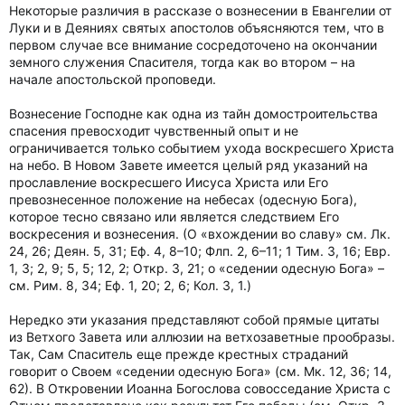
Некоторые различия в рассказе о вознесении в Евангелии от
Луки и в Деяниях святых апостолов объясняются тем, что в
первом случае все внимание сосредоточено на окончании
земного служения Спасителя, тогда как во втором – на
начале апостольской проповеди.
Вознесение Господне как одна из тайн домостроительства
спасения превосходит чувственный опыт и не
ограничивается только событием ухода воскресшего Христа
на небо. В Новом Завете имеется целый ряд указаний на
прославление воскресшего Иисуса Христа или Его
превознесенное положение на небесах (одесную Бога),
которое тесно связано или является следствием Его
воскресения и вознесения. (О «вхождении во славу» см. Лк.
24, 26; Деян. 5, 31; Еф. 4, 8–10; Флп. 2, 6–11; 1 Тим. 3, 16; Евр.
1, 3; 2, 9; 5, 5; 12, 2; Откр. 3, 21; о «седении одесную Бога» –
см. Рим. 8, 34; Еф. 1, 20; 2, 6; Кол. 3, 1.)
Нередко эти указания представляют собой прямые цитаты
из Ветхого Завета или аллюзии на ветхозаветные прообразы.
Так, Сам Спаситель еще прежде крестных страданий
говорит о Своем «седении одесную Бога» (см. Мк. 12, 36; 14,
62). В Откровении Иоанна Богослова совосседание Христа с