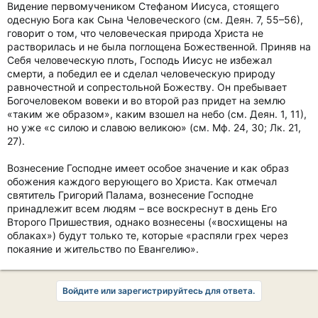
Видение первомучеником Стефаном Иисуса, стоящего
одесную Бога как Сына Человеческого (см. Деян. 7, 55–56),
говорит о том, что человеческая природа Христа не
растворилась и не была поглощена Божественной. Приняв на
Себя человеческую плоть, Господь Иисус не избежал
смерти, а победил ее и сделал человеческую природу
равночестной и сопрестольной Божеству. Он пребывает
Богочеловеком вовеки и во второй раз придет на землю
«таким же образом», каким взошел на небо (см. Деян. 1, 11),
но уже «с силою и славою великою» (см. Мф. 24, 30; Лк. 21,
27).
Вознесение Господне имеет особое значение и как образ
обожения каждого верующего во Христа. Как отмечал
святитель Григорий Палама, вознесение Господне
принадлежит всем людям – все воскреснут в день Его
Второго Пришествия, однако вознесены («восхищены на
облаках») будут только те, которые «распяли грех через
покаяние и жительство по Евангелию».
Войдите или зарегистрируйтесь для ответа.