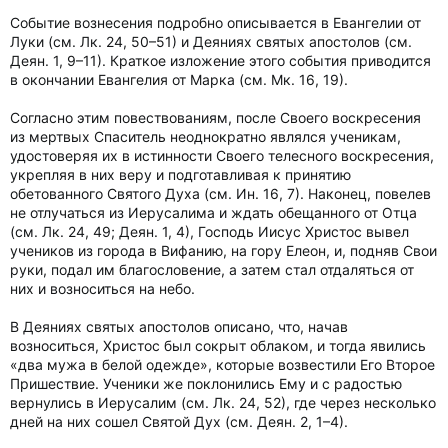
Событие вознесения подробно описывается в Евангелии от
Луки (см. Лк. 24, 50–51) и Деяниях святых апостолов (см.
Деян. 1, 9–11). Краткое изложение этого события приводится
в окончании Евангелия от Марка (см. Мк. 16, 19).
Согласно этим повествованиям, после Своего воскресения
из мертвых Спаситель неоднократно являлся ученикам,
удостоверяя их в истинности Своего телесного воскресения,
укрепляя в них веру и подготавливая к принятию
обетованного Святого Духа (см. Ин. 16, 7). Наконец, повелев
не отлучаться из Иерусалима и ждать обещанного от Отца
(см. Лк. 24, 49; Деян. 1, 4), Господь Иисус Христос вывел
учеников из города в Вифанию, на гору Елеон, и, подняв Свои
руки, подал им благословение, а затем стал отдаляться от
них и возноситься на небо.
В Деяниях святых апостолов описано, что, начав
возноситься, Христос был сокрыт облаком, и тогда явились
«два мужа в белой одежде», которые возвестили Его Второе
Пришествие. Ученики же поклонились Ему и с радостью
вернулись в Иерусалим (см. Лк. 24, 52), где через несколько
дней на них сошел Святой Дух (см. Деян. 2, 1–4).