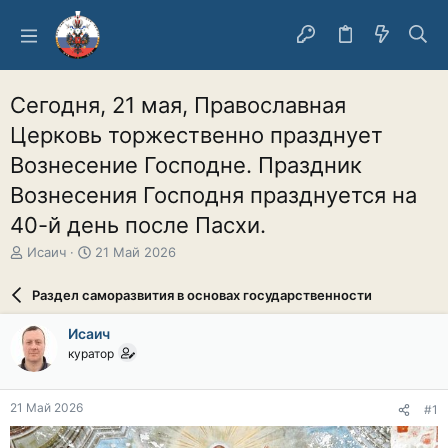
Сегодня, 21 мая, Православная
Церковь торжественно празднует
Вознесение Господне. Праздник
Вознесения Господня празднуется на
40-й день после Пасхи.
А
Д
Исаич
21 Май 2026
в
а
т
т
Раздел саморазвития в основах государственности
о
а
р
н
Исаич
т
а
куратор
е
ч
м
а
ы
л
21 Май 2026
#1
а