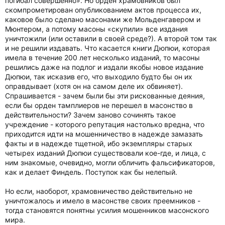
погибал совершенно». Но орден храмовников был
скомпрометирован опубликованием актов процесса их,
каковое было сделано масонами же Мольденгавером и
Мюнтером, а потому масоны «скупили» все издания
уничтожили (или оставили в своей среде?). А второй том так
и не решили издавать. Что касается книги Дюпюи, которая
имела в течение 200 лет несколько изданий, то масоны
решились даже на подлог и издали якобы новое издание
Дюпюи, так исказив его, что выходило будто бы он их
оправдывает (хотя он на самом деле их обвиняет).
Спрашивается - зачем были бы эти рискованные деяния,
если бы орден тамплиеров не перешел в масонство в
действительности? Зачем заново сочинять такое
учреждение - которого репутация настолько вредна, что
приходится идти на мошенничество в надежде замазать
факты и в надежде тщетной, ибо экземпляры старых
четырех изданий Дюпюи существовали кое-где, и лица, с
ним знакомые, очевидно, могли обличить фальсификаторов,
как и делает Финдель. Поступок как бы нелепый.
Но если, наоборот, храмовничество действительно не
уничтожалось и имело в масонстве своих преемников -
тогда становятся понятны усилия мошенников масонского
мира.