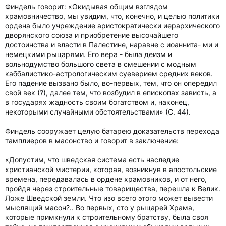
Финдель говорит: «Окидывая общим взглядом
храмовничество, мы увидим, что, конечно, и целью политики
ордена было учреждение аристократически иерархического
дворянского союза и приобретение высочайшего
достоинства и власти в Палестине, наравне с иоаннита- ми и
немецкими рыцарями. Его вера - была деизм и
вольнодумство большого света в смешении с модным
каббалистико-астрологическим суеверием средних веков.
Его падение вызвано было, во-первых, тем, что он опередил
свой век (?), далее тем, что возбудил в епископах зависть, а
в государях жадность своим богатством и, наконец,
некоторыми случайными обстоятельствами» (С. 44).
Финдель сооружает целую батарею доказательств перехода
тамплиеров в масонство и говорит в заключение:
«Допустим, что шведская система есть наследие
христианской мистерии, которая, возникнув в апостольские
времена, передавалась в ордене храмовников, и от него,
пройдя через строительные товарищества, перешла к Велик.
Ложе Шведской земли. Что изо всего этого может вывести
мыслящий масон?.. Во первых, сто у рыцарей Храма,
которые примкнули к строительному братству, была своя