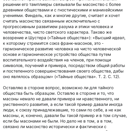
решении его тамплиеры связывали бы масонство с более
древними обществами и с гностическими и манихейскими
учениями. Финдель, как и многие другие, считает и хочет
считать масонство связанным исключительно с
прогрессивным развитием разума и этики человека и
человечества, чисто светского характера. Таково же
воззрение и Шустера («Тайные общества»): «Высший идеал,
к которому стремится союз франк-масонов, это -
гармоническое развитие человека на чисто человеческой
основе и гармоническое устройство общества путем
воспитательного воздействия на членов, при помощи
символов, поучений и примера, посредством общей работы
и постепенного совершенствования своего общества, дабы
оно являлось образцом» («Тайные общества». Т. 2. С. 12).
Оставляю в стороне вопрос, возможно ли для тайного
общества быть образцом. Оставлю в стороне и то, что
масоны немало не давали примера ни нравственного, ни
умственного развития, а если такой пример давали иногда
люди, к союзу принадлежавшие, то сами по себе, а не как
масоны, и, конечно, давали бы такой пример и в том случае,
если бы масонами не были. Но дело не в том, а в том,
связано ли масонство исторически и фактически с