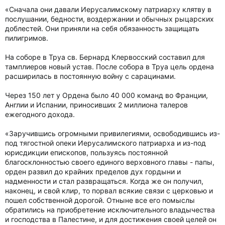
«Сначала они давали Иерусалимскому патриарху клятву в
послушании, бедности, воздержании и обычных рыцарских
доблестей. Они приняли на себя обязанность защищать
пилигримов.
На соборе в Труа св. Бернард Клервосский составил для
тамплиеров новый устав. После собора в Труа цель ордена
расширилась в постоянную войну с сарацинами.
Через 150 лет у Ордена было 40 000 команд во Франции,
Англии и Испании, приносивших 2 миллиона талеров
ежегодного дохода.
«Заручившись огромными привилегиями, освободившись из-
под тягостной опеки Иерусалимского патриарха и из-под
юрисдикции епископов, пользуясь постоянной
благосклонностью своего единого верховного главы - папы,
орден развил до крайних пределов дух гордыни и
надменности и стал развращаться. Когда же он получил,
наконец, и свой клир, то порвал всякие связи с церковью и
пошел собственной дорогой. Отныне все его помыслы
обратились на приобретение исключительного владычества
и господства в Палестине, и для достижения своей целей он