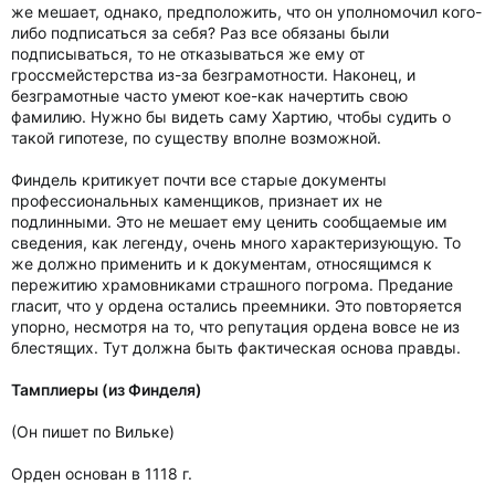
же мешает, однако, предположить, что он уполномочил кого-
либо подписаться за себя? Раз все обязаны были
подписываться, то не отказываться же ему от
гроссмейстерства из-за безграмотности. Наконец, и
безграмотные часто умеют кое-как начертить свою
фамилию. Нужно бы видеть саму Хартию, чтобы судить о
такой гипотезе, по существу вполне возможной.
Финдель критикует почти все старые документы
профессиональных каменщиков, признает их не
подлинными. Это не мешает ему ценить сообщаемые им
сведения, как легенду, очень много характеризующую. То
же должно применить и к документам, относящимся к
пережитию храмовниками страшного погрома. Предание
гласит, что у ордена остались преемники. Это повторяется
упорно, несмотря на то, что репутация ордена вовсе не из
блестящих. Тут должна быть фактическая основа правды.
Тамплиеры (из Финделя)
(Он пишет по Вильке)
Орден основан в 1118 г.