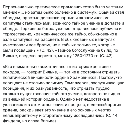
Первоначально еретическое храмовничество было частным
мнением... но затем было облечено в систему». Обычай стал
обрядом, простые дисциплинарные и экономические
капитулы стали ложами, возникло тайное учение в догмате и
обряде. Церковное богослужение отправлялось публично и
торжественно, храмовническое же тайно, обыкновенно в
зале капитулов, на рассвете. В обыкновенных капитулах
участвовали все братья, но в тайных только те, которые
были посвящены» (С. 42). «Тайное богослужение было, по
Вильке, введено, вероятно, между 1250-1270 гг. (С. 42).
«Кто внимательно всматривался в историю крестовых
походов, — говорит Вильке, — тот не в состоянии отрицать
политической виновности ордена Храмовников. Поэтому-то
порицают не столько политику Тамплиеров, заслуживающую
порицания, и их разнузданность, что отрицать трудно,
сколько существование тайного учения, которого не видно
из внешней истории ордена. Однако нет недостатка в
указаниях и в этом отношении, и процесс, веденный против
ордена, раскрывает это учение в его основных чертах
нелицеприятному и старательному исследованию» (С. 44
Финделя, но слова Вильке).