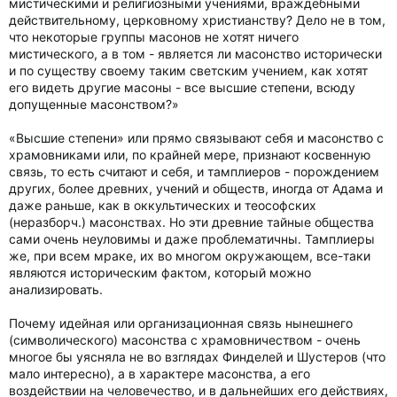
мистическими и религиозными учениями, враждебными
действительному, церковному христианству? Дело не в том,
что некоторые группы масонов не хотят ничего
мистического, а в том - является ли масонство исторически
и по существу своему таким светским учением, как хотят
его видеть другие масоны - все высшие степени, всюду
допущенные масонством?»
«Высшие степени» или прямо связывают себя и масонство с
храмовниками или, по крайней мере, признают косвенную
связь, то есть считают и себя, и тамплиеров - порождением
других, более древних, учений и обществ, иногда от Адама и
даже раньше, как в оккультических и теософских
(неразборч.) масонствах. Но эти древние тайные общества
сами очень неуловимы и даже проблематичны. Тамплиеры
же, при всем мраке, их во многом окружающем, все-таки
являются историческим фактом, который можно
анализировать.
Почему идейная или организационная связь нынешнего
(символического) масонства с храмовничеством - очень
многое бы уясняла не во взглядах Финделей и Шустеров (что
мало интересно), а в характере масонства, а его
воздействии на человечество, и в дальнейших его действиях,