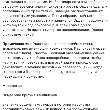
этих сириян с канониками. Из благодарности они сообщили
рыцарям все свои знания, духовных же лиц Ордена сделали
постоянными их хранителями, завещав распространять их
под известными условиями. Таким образом, тайные знания -
распространением которых и занимался Орден, продолжали
жить внутри и под покровом рыцарей Храма до его
уничтожения. Но орден подвергся преследованиям (далее
отсутствует текст).
Примечание мое.
Указание на карпократийцев очень
знаменательно именно для храмовников. Карпократ (первая
половина 2 века) - гностик - основал развратнейшее учение,
по которому нужно было перепробовать все грехи, чтобы
научиться их презирать, и для этой задачи приходилось
действовать в течение нескольких перевоплощений, когда
же все грехи были перепробованы, то очищенная душа
переходила к божеству.
Масонство
Финделева критика тамплиеров
Значение ордена Тамплиеров в истории масонства
составляет крайне важный вопрос. При положительном