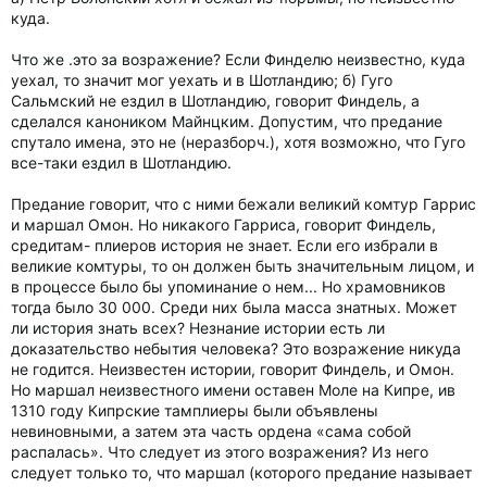
куда.
Что же .это за возражение? Если Финделю неизвестно, куда
уехал, то значит мог уехать и в Шотландию; б) Гуго
Сальмский не ездил в Шотландию, говорит Финдель, а
сделался каноником Майнцким. Допустим, что предание
спутало имена, это не (неразборч.), хотя возможно, что Гуго
все-таки ездил в Шотландию.
Предание говорит, что с ними бежали великий комтур Гаррис
и маршал Омон. Но никакого Гарриса, говорит Финдель,
средитам- плиеров история не знает. Если его избрали в
великие комтуры, то он должен быть значительным лицом, и
в процессе было бы упоминание о нем... Но храмовников
тогда было 30 000. Среди них была масса знатных. Может
ли история знать всех? Незнание истории есть ли
доказательство небытия человека? Это возражение никуда
не годится. Неизвестен истории, говорит Финдель, и Омон.
Но маршал неизвестного имени оставен Моле на Кипре, ив
1310 году Кипрские тамплиеры были объявлены
невиновными, а затем эта часть ордена «сама собой
распалась». Что следует из этого возражения? Из него
следует только то, что маршал (которого предание называет