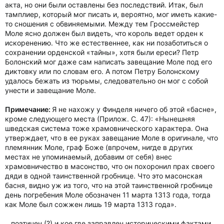
акта, но они были оставлены без последствий. Итак, был
тамплиер, который мог писать и, вероятно, мог иметь какие-
то сношения с обвиняемыми. Между тем Гроссмейстер
Моле ясно должен был видеть, что король ведет орден к
искоренению. Что же естественнее, как ни позаботиться о
сохранении орденской «тайны», хотя были ереси? Петр
Болонский мог даже сам написать завещание Моле под его
диктовку или по словам его. А потом Петру Болонскому
удалось бежать из тюрьмы, следовательно он мог с собой
унести и завещание Моле.
Примечание:
Я не нахожу у Финделя ничего об этой «басне»,
кроме следующего места (Прилож. С. 47): «Нынешняя
шведская система тоже храмовнического характера. Она
утверждает, что в ее руках завещание Моле в оригинале, что
племянник Моле, граф Боже (впрочем, нигде в других
местах не упоминаемый, добавим от себя) внес
храмовничество в масонство, что он похоронил прах своего
дяди в одной таинственной гробнице. Что это масонская
басня, видно уж из того, что на этой таинственной гробнице
день погребения Моле обозначен 11 марта 1313 года, тогда
как Моле был сожжен лишь 19 марта 1313 года».
...поэтичен (?) и кое где заправлен историческими фактами,