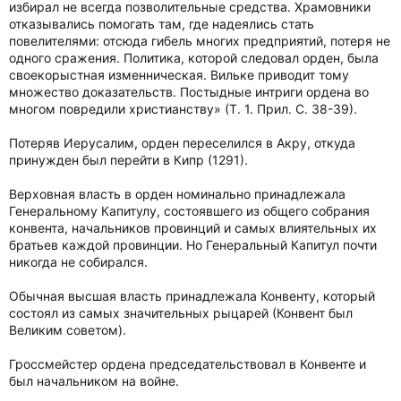
избирал не всегда позволительные средства. Храмовники
отказывались помогать там, где надеялись стать
повелителями: отсюда гибель многих предприятий, потеря не
одного сражения. Политика, которой следовал орден, была
своекорыстная изменническая. Вильке приводит тому
множество доказательств. Постыдные интриги ордена во
многом повредили христианству» (Т. 1. Прил. С. 38-39).
Потеряв Иерусалим, орден переселился в Акру, откуда
принужден был перейти в Кипр (1291).
Верховная власть в орден номинально принадлежала
Генеральному Капитулу, состоявшего из общего собрания
конвента, начальников провинций и самых влиятельных их
братьев каждой провинции. Но Генеральный Капитул почти
никогда не собирался.
Обычная высшая власть принадлежала Конвенту, который
состоял из самых значительных рыцарей (Конвент был
Великим советом).
Гроссмейстер ордена председательствовал в Конвенте и
был начальником на войне.