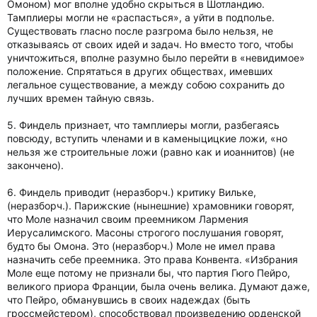
Омоном) мог вполне удобно скрыться в Шотландию.
Тамплиеры могли не «распасться», а уйти в подполье.
Существовать гласно после разгрома было нельзя, не
отказываясь от своих идей и задач. Но вместо того, чтобы
уничтожиться, вполне разумно было перейти в «невидимое»
положение. Спрятаться в других обществах, имевших
легальное существование, а между собою сохранить до
лучших времен тайную связь.
5. Финдель признает, что тамплиеры могли, разбегаясь
повсюду, вступить членами и в каменыцицкие ложи, «но
нельзя же строительные ложи (равно как и иоаннитов) (не
закончено).
6. Финдель приводит (неразборч.) критику Вильке,
(неразборч.). Парижские (нынешние) храмовники говорят,
что Моле назначил своим преемником Лармения
Иерусалимского. Масоны строгого послушания говорят,
будто бы Омона. Это (неразборч.) Моле не имел права
назначить себе преемника. Это права Конвента. «Избрания
Моле еще потому не признали бы, что партия Гюго Пейро,
великого приора Франции, была очень велика. Думают даже,
что Пейро, обманувшись в своих надеждах (быть
гроссмейстером), способствовал произведению орденской