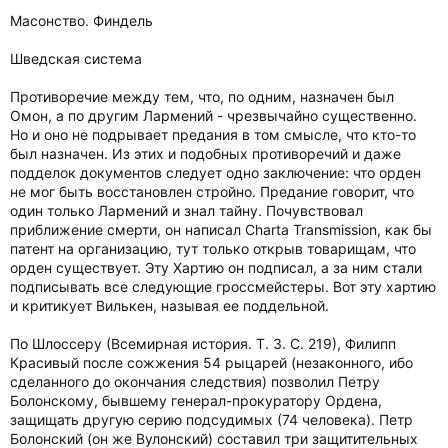
Масонство. Финдель
Шведская система
Противоречие между тем, что, по одним, назначен был
Омон, а по другим Лармений - чрезвычайно существенно.
Но и оно не подрывает предания в том смысле, что кто-то
был назначен. Из этих и подобных противоречий и даже
подделок документов следует одно заключение: что орден
не мог быть восстановлен стройно. Предание говорит, что
один только Лармений и знал тайну. Почувствовал
приближение смерти, он написал Charta Transmission, как бы
патент на организацию, тут только открыв товарищам, что
орден существует. Эту Хартию он подписал, а за ним стали
подписывать все следующие гроссмейстеры. Вот эту хартию
и критикует Вилькен, называя ее поддельной.
По Шлоссеру (Всемирная история. Т. 3. С. 219), Филипп
Красивый после сожжения 54 рыцарей (незаконного, ибо
сделанного до окончания следствия) позволил Петру
Болонскому, бывшему генерал-прокуратору Ордена,
защищать другую серию подсудимых (74 человека). Петр
Болонский (он же Вулонский) составил три защитительных