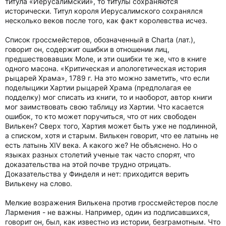
титула «Иерусалимский», то титулы сохраняются
исторически. Титул короля Иерусалимского сохранялся
несколько веков после того, как факт королевства исчез.
Список гроссмейстеров, обозначенный в Charta (лат.),
говорит он, содержит ошибки в отношении лиц,
предшествовавших Моле, и эти ошибки те же, что в книге
одного масона. «Критическая и апологетическая история
рыцарей Храма», 1789 г. На это можно заметить, что если
поделыцики Хартии рыцарей Храма (предполагая ее
подделку) мог списать из книги, то и наоборот, автор книги
мог заимствовать свою таблицу из Хартии. Что касается
ошибок, то кто может поручиться, что от них свободен
Вилькен? Сверх того, Хартия может быть уже не подлинной,
а списком, хотя и старым. Вилькен говорит, что ее латынь не
есть латынь XIV века. А какого же? Не объяснено. Но о
языках разных столетий ученые так часто спорят, что
доказательства на этой почве трудно отрицать.
Доказательства у Финделя и нет: приходится верить
Вилькену на слово.
Мелкие возражения Вилькена против гроссмейстеров после
Лармения - не важны. Например, один из подписавшихся,
говорит он, был, как известно из истории, безграмотным. Что