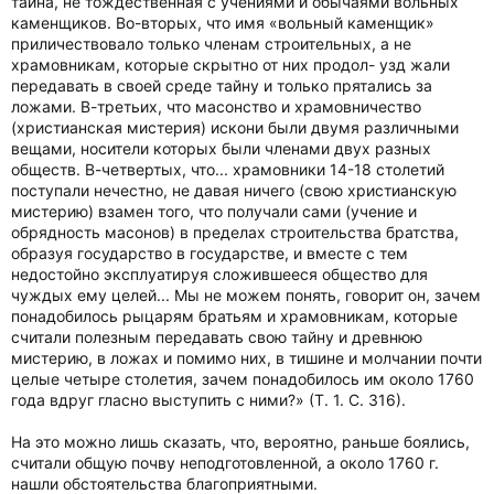
тайна, не тождественная с учениями и обычаями вольных
каменщиков. Во-вторых, что имя «вольный каменщик»
приличествовало только членам строительных, а не
храмовникам, которые скрытно от них продол- узд жали
передавать в своей среде тайну и только прятались за
ложами. В-третьих, что масонство и храмовничество
(христианская мистерия) искони были двумя различными
вещами, носители которых были членами двух разных
обществ. В-четвертых, что... храмовники 14-18 столетий
поступали нечестно, не давая ничего (свою христианскую
мистерию) взамен того, что получали сами (учение и
обрядность масонов) в пределах строительства братства,
образуя государство в государстве, и вместе с тем
недостойно эксплуатируя сложившееся общество для
чуждых ему целей... Мы не можем понять, говорит он, зачем
понадобилось рыцарям братьям и храмовникам, которые
считали полезным передавать свою тайну и древнюю
мистерию, в ложах и помимо них, в тишине и молчании почти
целые четыре столетия, зачем понадобилось им около 1760
года вдруг гласно выступить с ними?» (Т. 1. С. 316).
На это можно лишь сказать, что, вероятно, раньше боялись,
считали общую почву неподготовленной, а около 1760 г.
нашли обстоятельства благоприятными.