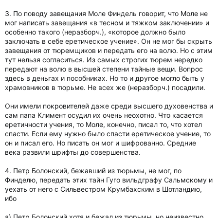
3. По поводу завещания Моле Финдель говорит, что Моле не
мог написать завещания «в тесном и тяжком заключении» и
особенно такого (неразборч.), «которое должно было
заключать в себе еретическое учение». Он не мог бы скрыть
завещания от тюремщиков и передать его на волю. Но с этим
тут нельзя согласиться. Из самых строгих тюрем нередко
передают на волю в высшей степени тайные вещи. Вопрос
здесь в деньгах и пособниках. Но то и другое могло быть у
храмовников в тюрьме. Не всех же (неразборч.) посадили.
Они имели покровителей даже среди высшего духовенства и
сам папа Климент осудил их очень неохотно. Что касается
еретичности учения, то Моле, конечно, писал то, что хотел
спасти. Если ему нужно было спасти еретическое учение, то
он и писал его. Но писать он мог и шифрованно. Средние
века развили шрифты до совершенства.
4. Петр Болонский, бежавший из тюрьмы, не мог, по
Финделю, передать этих тайн Гуго вильдграфу Сальмскому и
уехать от него с Сильвестром Крумбахским в Шотландию,
ибо
а) Петр Болонский хотя и бежал из тюрьмы, но неизвестно