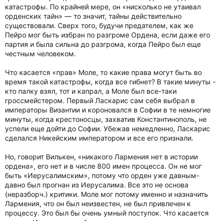
катастрофы. По крайней мере, он «нисколько не утаивал
орденских тайн» — то значит, тайны действительно
существовали. Сверх того, будучи предателем, как же
Пейро мог быть избран по разгроме Ордена, если даже его
партия и была сильна до разгрома, когда Пейро был еще
честным человеком.
Что касается «прав» Моле, то какие права могут быть во
время такой катастрофы, когда все гибнет? В такие минуты -
кто палку взял, тот и капрал, а Моле был все-таки
гроссмейстером. Первый Ласкарис сам себя выбрал в
императоры Византии и короновался в Софии в те немногие
минуты, когда крестоносцы, захватив Константинополь, не
успели еще дойти до Софии. Убежав немедленно, Ласкарис
сделался Никейским императором и все его признали.
Но, говорит Вилькен, «никакого Лармения нет в истории
ордена», его нет и в числе 800 имен процесса. Он не мог
быть «Иерусалимским», потому что орден уже давным-
давно был прогнан из Иерусалима. Все это не основа
(неразборч.) критики. Моле мог потому именно и назначить
Лармения, что он был неизвестен, не был привлечен к
процессу. Это был бы очень умный поступок. Что касается