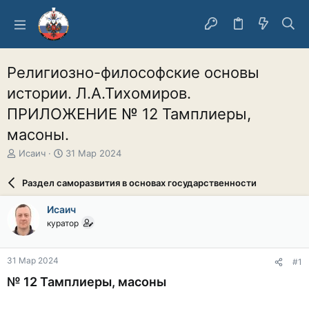
Религиозно-философские основы
истории. Л.А.Тихомиров.
ПРИЛОЖЕНИЕ № 12 Тамплиеры,
масоны.
А
Д
Исаич
31 Мар 2024
в
а
т
т
Раздел саморазвития в основах государственности
о
а
р
н
Исаич
т
а
куратор
е
ч
м
а
ы
л
31 Мар 2024
#1
а
№ 12 Тамплиеры, масоны