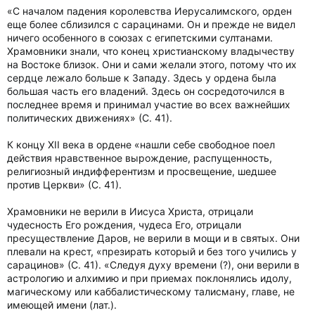
«С началом падения королевства Иерусалимского, орден
еще более сблизился с сарацинами. Он и прежде не видел
ничего особенного в союзах с египетскими султанами.
Храмовники знали, что конец христианскому владычеству
на Востоке близок. Они и сами желали этого, потому что их
сердце лежало больше к Западу. Здесь у ордена была
большая часть его владений. Здесь он сосредоточился в
последнее время и принимал участие во всех важнейших
политических движениях» (С. 41).
К концу XII века в ордене «нашли себе свободное поел
действия нравственное вырождение, распущенность,
религиозный индифферентизм и просвещение, шедшее
против Церкви» (С. 41).
Храмовники не верили в Иисуса Христа, отрицали
чудесность Его рождения, чудеса Его, отрицали
пресуществление Даров, не верили в мощи и в святых. Они
плевали на крест, «презирать который и без того учились у
сарацинов» (С. 41). «Следуя духу времени (?), они верили в
астрологию и алхимию и при приемах поклонялись идолу,
магическому или каббалистическому талисману, главе, не
имеющей имени (лат.).