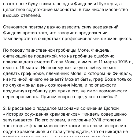
на которые будут влиять не одни Финдели и Шустеры, а
целостное содержание масонства, в том числе масонство
высших степеней.
Становится поэтому важно взвесить силу возражений
Финделя против того, что говорит о продолжении
тамплиерства в обществах профессиональных каменщиков.
По поводу таинственной гробницы Моле, Финдель,
считающий ее подделкой, что на гробнице ошибочно
показана дата смерти Якова Моле, а именно 11 марта 1915 г.,
вместо 19 марта. Но почему же такую ошибку не мог
сделать граф Боже, племянник Моле, о котором ни Финдель,
ни кто иной ничего не знает? Может быть, граф Боже только
по слухам знал день сожжения Моле, и по опасности
воздвигнув гробницу для праха его, не имел возможности
переспрашивать. Притом вопрос еще, у кого ошибка?
2. В рассказе о подделке масонами сочинения Дюпюи
«История осуждения храмовников» Финдель совершенно
запутывается. По его словам, в половине XVIII столетия
«некоторые франк-масонские толки пожелали воскресить
орден храмовников и стали утверждать, что он никогда не