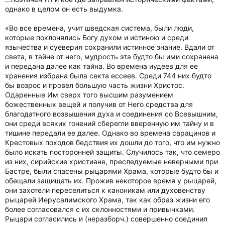
однако в целом он есть выдумка.
«Во все времена, учит шведская система, были люди,
которые поклонялись Богу духом и истиною и среди
язычества и суеверия сохранили истинное знание. Вдали от
света, в тайне от него, мудрость эта будто бы ими сохранена
и передана далее как тайна. Во времена иудеев для ее
хранения избрана была секта ессеев. Среди 744 них будто
бы возрос и провел большую часть жизни Христос.
Одаренные Им сверх того высшим разумением
божественных вещей и получив от Него средства для
благодатного возвышения духа и соединения со Всевышним,
они среди всяких гонений сберегли вверенную им тайну и в
тишине передали ее далее. Однако во времена сарацинов и
Крестовых походов бедствия их дошли до того, что им нужно
было искать посторонней защиты. Случилось так, что семеро
из них, сирийские христиане, преследуемые неверными при
Бастре, были спасены рыцарями Храма, которые будто бы и
обещали защищать их. Прожив некоторое время у рыцарей,
они захотели переселиться к каноникам или духовенству
рыцарей Иерусалимского Храма, так как образ жизни его
более согласовался с их склонностями и привычками.
Рыцари согласились и (неразборч.) совершенно соединил