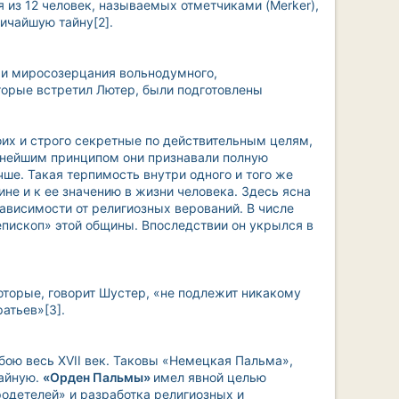
 из 12 человек, называемых отметчиками (Merker),
личайшую тайну
[2].
ми миросозерцания вольнодумного,
торые встретил Лютер, были подготовлены
оих и строго секретные по действительным целям,
ажнейшим принципом они признавали полную
ше. Такая терпимость внутри одного и того же
не и к ее значению в жизни человека. Здесь ясна
ависимости от религиозных верований. В числе
пископ» этой общины. Впоследствии он укрылся в
которые, говорит Шустер, «не подлежит никакому
ратьев»
[3].
бою весь XVII век. Таковы «Немецкая Пальма»,
тайную.
«Орден Пальмы»
имел явной целью
одетелей» и разработка религиозных и