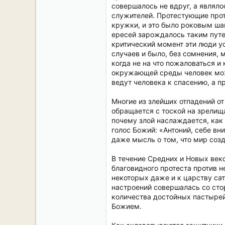
совершалось не вдруг, а являло
служителей. Протестующие прот
кружки, и это было роковым ша
ересей зарождалось таким путем
критический момент эти люди ус
случаев и было, без сомнения, 
когда не на что пожаловаться и
окружающей среды человек может
ведут человека к спасению, а п
Многие из злейших отпадений о
обращается с тоской на зрелища
почему злой наслаждается, как
голос Божий: «Антоний, себе вн
даже мысль о том, что мир созд
В течение Средних и Новых век
благовидного протеста против 
некоторых даже и к царству са
настроений совершалась со сто
количества достойных пастыре
Божием.