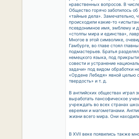
нравственных вопросов. В числ
Общество горячо заботилось об 
«тайные дела». Замечательно, ч
происходили какие-то «испыта
псевдонимное имя, эмблему и д
«столпы мира и единства», лавр
Многое в этой символике, очев
Гамбурге, во главе стоял главн
подмастерьев. Братья разделяли
немецкого языка, под прикрытие
совести и устранение национал
задачи» под видом обработки н
«Ордене Лебедя» явной целью о
твердость» и т. д.
В английских обществах играл 
выработать пансофическое учен
учреждать во всех странах шко
евреями и магометанами. Англи
жизни всего мира. Они находил
В XVII веке появились также м