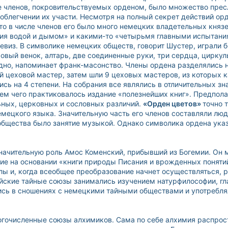
е членов, покровительствуемых орденом, было множество прес
облегчении их участи. Несмотря на полный секрет действий орд
то в числе членов его было много немецких владетельных князе
ния водой и дымом» и какими-то «четырьмя главными испытани
евиз. В символике немецких обществ, говорит Шустер, играли б
овый венок, алтарь, две соединенные руки, три сердца, циркуль,
идно, напоминает франк-масонство. Члены ордена разделялись н
ый цеховой мастер, затем шли 9 цеховых мастеров, из которых
сь на 4 степени. На собрания все являлись в отличительных з
м чего практиковалось издание «полезнейших книг». Предполаг
ьных, церковных и сословных различий.
«Орден цветов»
точно 
емецкого языка. Значительную часть его членов составляли люд
бщества было занятие музыкой. Однако символика ордена указы
значительную роль Амос Коменский, прибывший из Богемии. Он 
ие на основании «книги природы Писания и врожденных поняти
лы и, когда всеобщее преобразование начнет осуществляться,
йские тайные союзы занимались изучением натурфилософии, гл
ись в сношениях с немецкими тайными обществами и употребля
ногочисленные союзы алхимиков. Сама по себе алхимия распрос