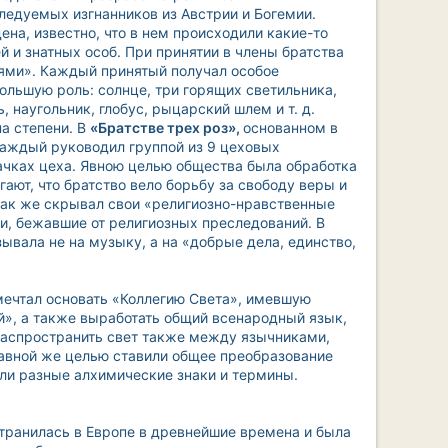
ледуемых изгнанников из Австрии и Богемии.
ена, известно, что в нем происходили какие-то
й и знатных особ. При принятии в члены братства
ями». Каждый принятый получал особое
ольшую роль: солнце, три горящих светильника,
 наугольник, глобус, рыцарский шлем и т. д.
а степени. В
«Братстве трех роз»,
основанном в
 каждый руководил группой из 9 цеховых
начках цеха. Явною целью общества была обработка
ают, что братство вело борьбу за свободу веры и
так же скрывал свои «религиозно-нравственные
и, бежавшие от религиозных преследований. В
вала не на музыку, а на «добрые дела, единство,
мечтал основать «Коллегию Света», имевшую
й», а также выработать общий всенародный язык,
 распространить свет также между язычниками,
авной же целью ставили общее преобразование
ли разные алхимические знаки и термины.
транилась в Европе в древнейшие времена и была