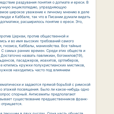
едствие раздувания понятия о догмате и ереси. В
научную энциклопедию, упраздняющую
самое широкое уважение к личному мнению в деле
лмуде и Каббале, так что в Писании думали видеть
догматики, расширилось понятие о ереси. Это,
против Церкви, против общественной и
лись и во имя высоких требований самого
, гнозиса, Каббалы, манихейства. Все тайные
. С самых ранних времен. Среди этих обществ и
Достаточно назвать павликиан, богомилов{19},
ьденсов, пасаджеров, иоахитов, ортлиберов,
 же ютились кружки полухристианских мистиков,
кружков находились часто под влиянием
ематически и задаются прямой борьбой с римской
о этажей посвящения. Было ли какое-нибудь одно
 вопрос спорный. Антисемиты предполагают
казывает существование предшественников франк-
 отрицается.
я текущим в двух руслах. Одна часть обществ