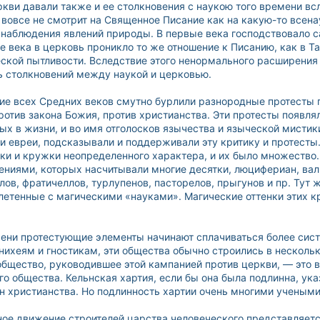
кви давали также и ее столкновения с наукою того времени всл
 вовсе не смотрит на Священное Писание как на какую-то все
 наблюдения явлений природы. В первые века господствовало 
е века в церковь проникло то же отношение к Писанию, как в Та
ской пытливости. Вследствие этого ненормального расширения 
ть столкновений между наукой и церковью.
ние всех Средних веков смутно бурлили разнородные протесты 
отив закона Божия, против христианства. Эти протесты появля
х в жизни, и во имя отголосков язычества и языческой мистики
и евреи, подсказывали и поддерживали эту критику и протесты
и и кружки неопределенного характера, и их было множество. 
ениями, которых насчитывали многие десятки, люцифериан, вал
лов, фратичеллов, турлупенов, пасторелов, прыгунов и пр. Тут
летенные с магическими «науками». Магические оттенки этих 
ени протестующие элементы начинают сплачиваться более сист
ихеям и гностикам, эти общества обычно строились в нескольк
 общество, руководившее этой кампанией против церкви, — это
го общества. Кельнская хартия, если бы она была подлинна, у
 христианства. Но подлинность хартии очень многими учеными
ное движение строителей царства человеческого представляетс