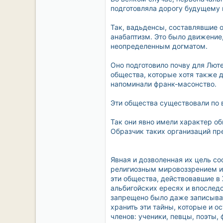
подготовляла дорогу будущему 
Так, вадьденсы, составлявшие о
анабаптизм. Это было движение,
неопределенным догматом.
Оно подготовило почву для Лют
общества, которые хотя также д
напоминали франк-масонство.
Эти общества существовали по 
Так они явно имели характер о
Образчик таких организаций пр
Явная и дозволенная их цель со
религиозным мировоззрением и 
эти общества, действовавшие в
альбигойских ересях и впослед
запрещено было даже записыват
хранить эти тайны, которые и о
членов: ученики, певцы, поэты