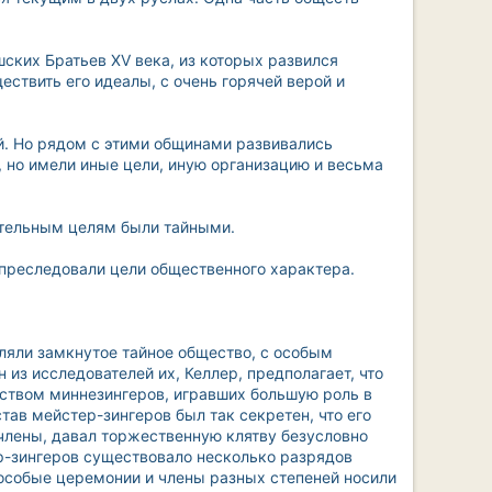
шских Братьев XV века, из которых развился
ествить его идеалы, с очень горячей верой и
й. Но рядом с этими общинами развивались
, но имели иные цели, иную организацию и весьма
вительным целям были тайными.
 преследовали цели общественного характера.
вляли замкнутое тайное общество, с особым
из исследователей их, Келлер, предполагает, что
еством миннезингеров, игравших большую роль в
ав мейстер-зингеров был так секретен, что его
члены, давал торжественную клятву безусловно
тер-зингеров существовало несколько разрядов
 особые церемонии и члены разных степеней носили