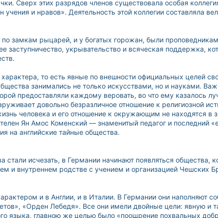
ки. Сверх этих разрядов членов существовала особая коллегия
н учения и нравов». Деятельность этой коллегии составляла ве
 по замкам рыцарей, и у богатых горожан, были проповедника
щее заступничество, укрывательство и всяческая поддержка, ко
ств.
 характера, то есть явные по внешности официальных целей св
Общества занимались не только искусствами, но и науками. В
орой предоставляли каждому веровать, во что ему казалось луч
руживает довольно безразличное отношение к религиозной исти
жизнь человека и его отношение к окружающим не находятся в з
телен Ян Амос Коменский — знаменитый педагог и последний «е
ния на английские тайные общества.
а стали исчезать, в Германии начинают появляться общества, 
ем и внутреннем родстве с учением и организацией Чешских Б
рактером и в Англии, и в Италии. В Германии они наполняют со
етов», «Орден Лебедя». Все они имели двойные цели: явную и 
го языка, главною же целью было «поощрение похвальных добр