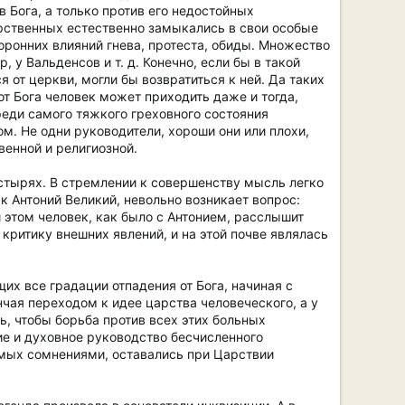
в Бога, а только против его недостойных
рственных естественно замыкались в свои особые
ронних влияний гнева, протеста, обиды. Множество
у Вальденсов и т. д. Конечно, если бы в такой
 от церкви, могли бы возвратиться к ней. Да таких
 от Бога человек может приходить даже и тогда,
среди самого тяжкого греховного состояния
м. Не одни руководители, хороши они или плохи,
венной и религиозной.
астырях. В стремлении к совершенству мысль легко
к Антоний Великий, невольно возникает вопрос:
 этом человек, как было с Антонием, расслышит
 критику внешних явлений, и на этой почве являлась
х все градации отпадения от Бога, начиная с
чая переходом к идее царства человеческого, а у
, чтобы борьба против всех этих больных
е и духовное руководство бесчисленного
мых сомнениями, оставались при Царствии