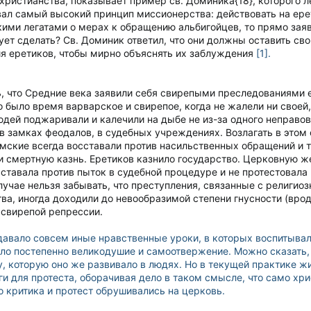
ристианства, показывает пример св. Доминика{18}, которого ле
вал самый высокий принцип миссионерства: действовать на ер
ими легатами о мерах к обращению альбигойцев, то прямо заяви
тует сделать? Св. Доминик ответил, что они должны оставить с
ия еретиков, чтобы мирно объяснять их заблуждения
[1].
ь, что Средние века заявили себя свирепыми преследованиями 
о было время варварское и свирепое, когда не жалели ни свое
юдей поджаривали и калечили на дыбе не из-за одного неправо
 в замках феодалов, в судебных учреждениях. Возлагать в этом
ские всегда восставали против насильственных обращений и т. 
 смертную казнь. Еретиков казнило государство. Церковную ж
осставала против пыток в судебной процедуре и не протестовала
случае нельзя забывать, что преступления, связанные с религ
тва, иногда доходили до невообразимой степени гнусности (вро
 свирепой репрессии.
авало совсем иные нравственные уроки, в которых воспитыва
ло постепенно великодушие и самоотвержение. Можно сказать, 
у, которую оно же развивало в людях. Но в текущей практике жи
и для протеста, оборачивая дело в таком смысле, что само хр
о критика и протест обрушивались на церковь.