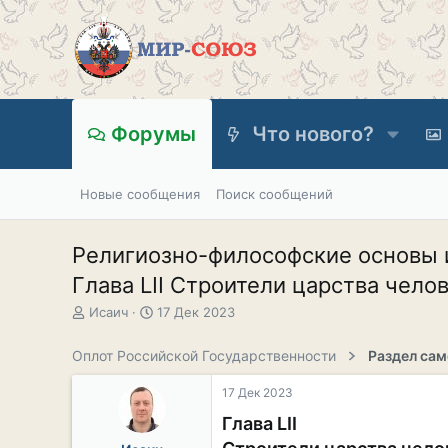
Форумы
Что нового?
Новые сообщения
Поиск сообщений
Религиозно-философские основы 
Глава LII Строители царства чело
А
Д
Исаич
17 Дек 2023
в
а
т
т
Оплот Российской Государственности
о
а
р
н
17 Дек 2023
т
а
е
ч
Глава LII
м
а