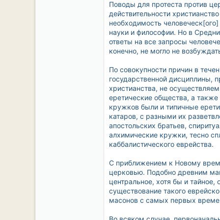
Поводы для протеста против цер
действительности христианство
необходимость человеческ[ого]
науки и философии. Но в Средни
ответы на все запросы человече
конечно, не могло не возбужда
По совокупности причин в тече
государственной дисциплины, пр
христианства, не осуществляемы
еретические общества, а также 
кружков были и типичные еретик
катаров, с разными их разветвл
апостольских братьев, спиритуа
алхимические кружки, тесно сп
каббалистического еврейства.
С приближением к Новому врем
церковью. Подобно древним ман
центральное, хотя бы и тайное,
существование такого еврейско
масонов с самых первых времен
Во всяком случае, первоначаль