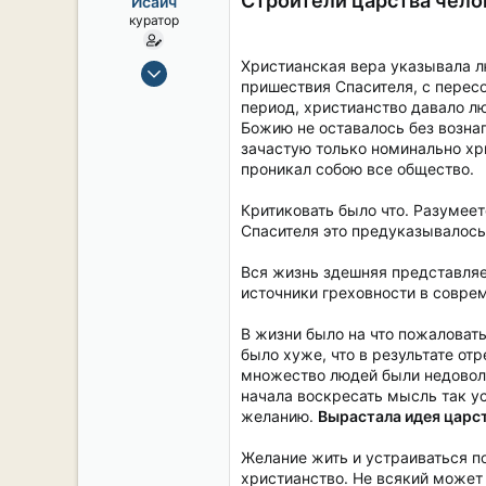
Строители царства чело
Исаич
ы
л
куратор
а
15 Сен 2019
Христианская вера указывала л
пришествия Спасителя, с перес
2,105
период, христианство давало л
17
Божию не оставалось без возна
38
зачастую только номинально хр
проникал собою все общество.
54
СПб. Центр.
Критиковать было что. Разумеет
Спасителя это предуказывалось
Вся жизнь здешняя представляет
источники греховности в совре
В жизни было на что пожаловать
было хуже, что в результате от
множество людей были недоволь
начала воскресать мысль так у
желанию.
Вырастала идея царст
Желание жить и устраиваться п
христианство. Не всякий может 