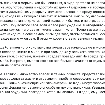
сь сначала в формах как бы невинных, в виде протеста не проти
ив злоупотреблений и недостойных деяний церковных и госуда
гом к дальнейшему разрыву, замыкая человека в среду односто
, исходя из кажущихся чистых источников, как было, например, 
лыхали истинно христианский голос, они бы могли не отрываться
много. Но у всякого своя воля и свое рассуждение. К отпадению
 когда кругом него цветет жизнь самая чистая. Точно так же и 
 находить в себе самом силы для того, чтобы остаться с Бого
режде всего — он сам. В этом — корень ответственности нравст
т действительного христианства имели свое начало даже в мон
 несовершенств в мире, и при этом даже у великого святого, ка
 кажется, счастьем, почему страдает праведный? Не всегда при
имай». Напротив, вместо этого он все больше начинает входить в
ан не благой силой.
ов являлось множество ересей и тайных обществ, представляющи
несовершенства жизни и стремления якобы к совершенству и кон
таны. Только незнающие или злонамеренные люди могут говорить
роны Церкви непременно способами нехристианскими. Увещани
й были орудиями, благодаря которым миллионы людей, смущае