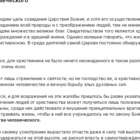
веческого
юдям цель созидания Царствия Божия, и хотя его осуществлени
озданием всей природы и с преображением людей, тем не менее
юдям множество великих благ. Свидетельством того является х
граждения и в здешней жизни. Однако излишне говорить, что жи
истианскою. В среде деятелей самой Церкви постоянно обнаруж
ся, для христианина не было ничего неожиданного в таком разл
 очень ясно.
 лишь стремление к святости, но не господство ее, и христиан
менном человечестве и вечную борьбу злых духовных сил.
ся, и для возражения на эти жалобы пришлось бы разве указать н
речения людей от христианства может получиться лишь положени
ны, среди них действовало и внушение принципиальных врагов 
страивать жизнь, чтобы в ней все учреждалось не по закону Б
ва человеческого.
о своему усмотрению вырастало отчасти даже в силу той высот
удержаться на этой высоте, не рискуя впасть в самоутвержден