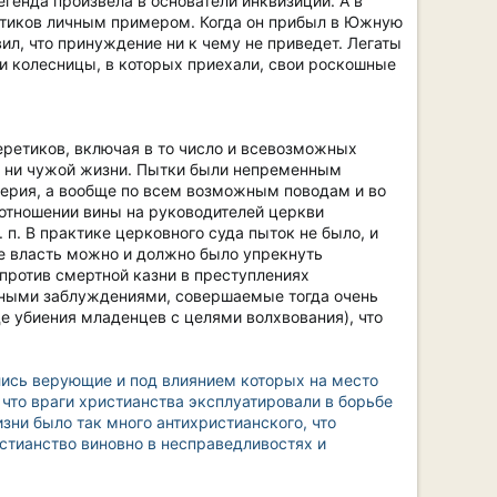
генда произвела в основатели инквизиции. А в
етиков личным примером. Когда он прибыл в Южную
л, что принуждение ни к чему не приведет. Легаты
вои колесницы, в которых приехали, свои роскошные
еретиков, включая в то число и всевозможных
й, ни чужой жизни. Пытки были непременным
верия, а вообще по всем возможным поводам и во
 отношении вины на руководителей церкви
п. В практике церковного суда пыток не было, и
е власть можно и должно было упрекнуть
 против смертной казни в преступлениях
иозными заблуждениями, совершаемые тогда очень
де убиения младенцев с целями волхвования), что
лись верующие и под влиянием которых на место
что враги христианства эксплуатировали в борьбе
зни было так много антихристианского, что
истианство виновно в несправедливостях и