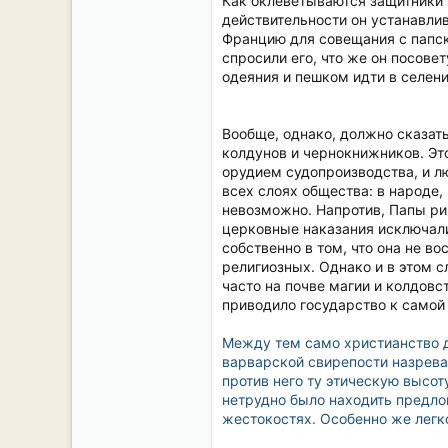
Как оклеветываются защитники х
действительности он устанавли
Францию для совещания с папск
спросили его, что же он посове
одеяния и пешком идти в селен
Вообще, однако, должно сказат
колдунов и чернокнижников. Эт
орудием судопроизводства, и л
всех слоях общества: в народе,
невозможно. Напротив, Папы рим
церковные наказания исключали
собственно в том, что она не в
религиозных. Однако и в этом 
часто на почве магии и колдовс
приводило государство к самой
Между тем само христианство д
варварской свирепости назрева
против него ту этическую высот
нетрудно было находить предлог
жестокостях. Особенно же легк