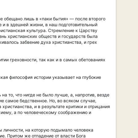
е обещано лишь в «паки бытия» — после второго
 и в здешней жизни, в наш подготовительный
ристианская культура. Стремление к Царству
знь христианских обществ и государств была
ивалось забвение духа христианства, и грех
итии греховности, так как и в самых обетованиях
ская философия истории указывает на глубокие
а то, что нигде не было лучше, а, напротив, везде
е самое бедственное. Но, во всяком случае,
христианства, и в результате критики и отрицания
ожиему, а по человеческому соображению и
ы личности, на которую подымало человека
ие. Притом же отпадение от власти Бога