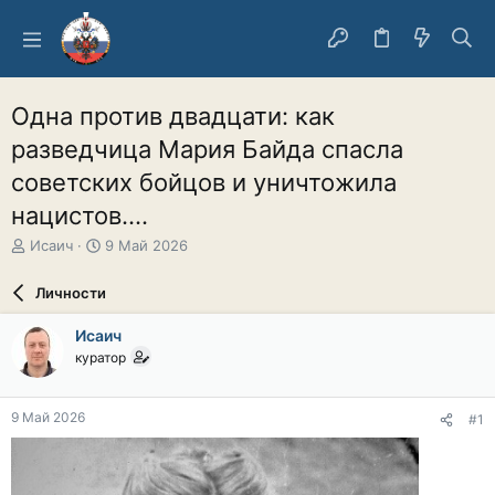
Одна против двадцати: как
разведчица Мария Байда спасла
советских бойцов и уничтожила
нацистов....
А
Д
Исаич
9 Май 2026
в
а
т
т
Личности
о
а
р
н
Исаич
т
а
куратор
е
ч
м
а
ы
л
9 Май 2026
#1
а