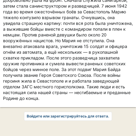
добровольно ушла на фронт. Сначала служила санитаркой,
затем стала санинструктором и разведчицей. 7 июня 1942
года во время ожесточённых боёв за Севастополь Марию
тяжело контузило взрывом гранаты. Очнувшись, она
увидела страшную картину: почти вся рота была уничтожена,
а выжившие бойцы вместе с командиром попали в плен к
немцам. Против раненой девушки было около 20
вооружённых нацистов. Но Мария не отступила. Она
внезапно атаковала врага, уничтожив 15 солдат и офицера
огнём из автомата, а ещё нескольких — в рукопашной
схватке прикладом. После этого разведчица захватила
оружие противника и сумела вывести раненых советских
бойцов через минное поле. За этот подвиг Мария Байда
получила звание Героя Советского Союза. После войны
героиня жила в Севастополе и и работала заведующей
отделом ЗАГС местного горисполкома. Такие люди и есть
настоящая сила нашей страны — несгибаемые и преданные
Родине до конца.
Войдите или зарегистрируйтесь для ответа.