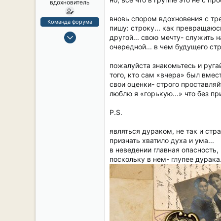
вдохновитель
вновь спором вдохновения с тр
Команда форума
пишу: строку... как превращаюс
14 Сен 2019
другой... свою мечту- служить 
93
очередной... в чем будущего стр
3
пожалуйста знакомьтесь и руга
8
того, кто сам «вчера» был вмест
61
свои оценки- строго проставляй
люблю я «горькую...» что без пр
Россия, Санкт-Петербург
www.youtube.com
P.S.
являться дураком, не так и стр
признать хватило духа и ума...
в неведении главная опасность,
поскольку в нем- глупее дурака