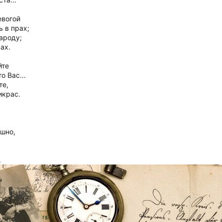
евогой
ь в прах;
народу;
ах.
йте
о Вас...
те,
икрас.
ашно,
.