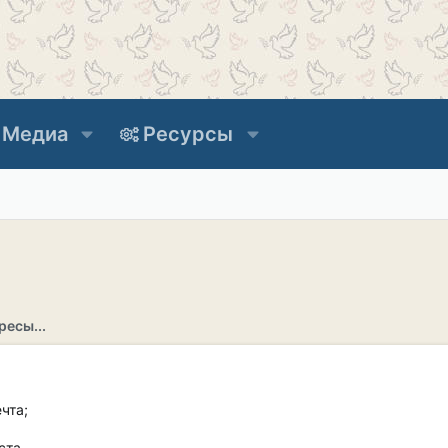
Медиа
Ресурсы
ресы...
чта;
та...