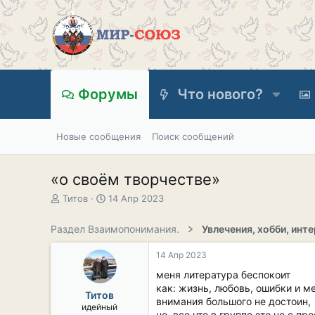
Форумы
Что нового?
Новые сообщения
Поиск сообщений
«о своём творчестве»
А
Д
Титов
14 Апр 2023
в
а
т
т
Раздел Взаимопонимания.
Увлечения, хобби, инте
о
а
р
н
14 Апр 2023
т
а
е
ч
меня литература беспокоит
м
а
как: жизнь, любовь, ошибки и ме
Титов
ы
л
внимания большого не достоин,
идейный
а
но, все что в группе это не с прос