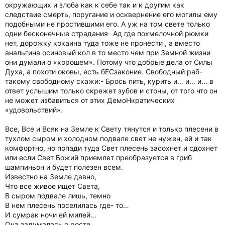
окружающих и злоба как к себе так и к другим как
следствие смерть, поругание и осквернение его могилы ему
подобными не простившими его. А уж на том свете только
одни бесконечные страдания- Ад где похмелочной рюмки
нет, дорожку кокаина туда тоже не пронести , а вместо
анальгина осиновый кол в то место чем при Земной жизни
они думали о «хорошем». Потому что добрые дела от Силы
Духа, а похоти оковы, есть бЕСзаконие. Свободный раб-
такому свободному скажи:- Брось пить, курить и… и… и... в
ответ услышим только скрежет зубов и стоны, от того что он
не может избавиться от этих ДемоНкратических
«удовольствий».
Все, Все и Всяк на Земле к Свету тянутся и только плесени в
тухлом сыром и холодном подвале свет не нужен, ей и так
комфортно, но попади туда Свет плесень засохнет и сдохнет
или если Свет Божий приемлет преобразуется в гриб
шампиньон и будет полезен всем.
Известно на Земле давно,
Что все живое ищет Света,
В сыром подвале лишь, темно
В нем плесень поселилась где- то…
И сумрак ночи ей милей…
Она задумалась о росте,