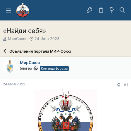
«Найди себя»
А
Д
МирСоюз
24 Июл 2023
в
а
т
т
Объявления портала МИР-Союз
о
а
р
н
МирСоюз
т
а
блогер
Команда форума
е
ч
м
а
ы
л
24 Июл 2023
#1
а