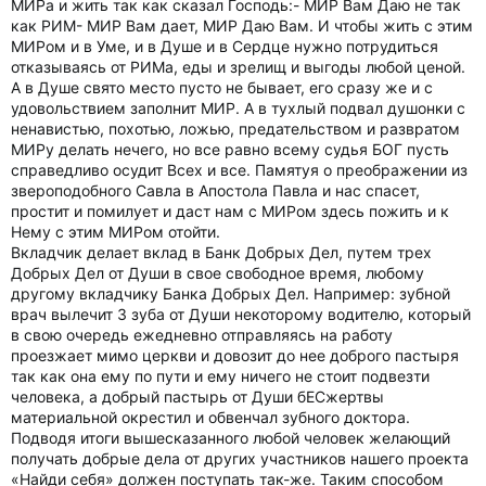
МИРа и жить так как сказал Господь:- МИР Вам Даю не так
как РИМ- МИР Вам дает, МИР Даю Вам. И чтобы жить с этим
МИРом и в Уме, и в Душе и в Сердце нужно потрудиться
отказываясь от РИМа, еды и зрелищ и выгоды любой ценой.
А в Душе свято место пусто не бывает, его сразу же и с
удовольствием заполнит МИР. А в тухлый подвал душонки с
ненавистью, похотью, ложью, предательством и развратом
МИРу делать нечего, но все равно всему судья БОГ пусть
справедливо осудит Всех и все. Памятуя о преображении из
звероподобного Савла в Апостола Павла и нас спасет,
простит и помилует и даст нам с МИРом здесь пожить и к
Нему с этим МИРом отойти.
Вкладчик делает вклад в Банк Добрых Дел, путем трех
Добрых Дел от Души в свое свободное время, любому
другому вкладчику Банка Добрых Дел. Например: зубной
врач вылечит 3 зуба от Души некоторому водителю, который
в свою очередь ежедневно отправляясь на работу
проезжает мимо церкви и довозит до нее доброго пастыря
так как она ему по пути и ему ничего не стоит подвезти
человека, а добрый пастырь от Души бЕСжертвы
материальной окрестил и обвенчал зубного доктора.
Подводя итоги вышесказанного любой человек желающий
получать добрые дела от других участников нашего проекта
«Найди себя» должен поступать так-же. Таким способом