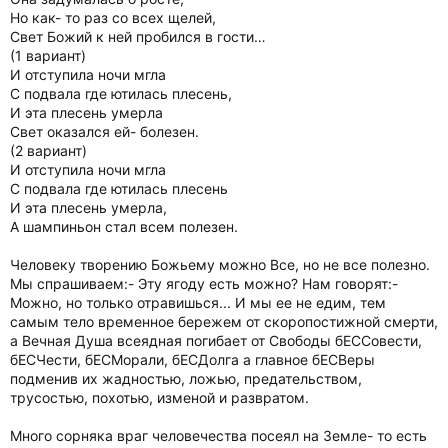
Но как- то раз со всех щелей,
Свет Божий к ней пробился в гости…
(1 вариант)
И отступила ночи мгла
С подвала где ютилась плесень,
И эта плесень умерла
Свет оказался ей- болезен.
(2 вариант)
И отступила ночи мгла
С подвала где ютилась плесень
И эта плесень умерла,
А шампиньон стал всем полезен.
Человеку творению Божьему можно Все, но не все полезно.
Мы спрашиваем:- Эту ягоду есть можно? Нам говорят:-
Можно, но только отравишься... И мы ее не едим, тем
самым тело временное бережем от скоропостижной смерти,
а Вечная Душа всеядная погибает от Свободы бЕССовести,
бЕСЧести, бЕСМорали, бЕСДолга а главное бЕСВеры
подменив их жадностью, ложью, предательством,
трусостью, похотью, изменой и развратом.
Много сорняка враг человечества посеял на Земле- то есть