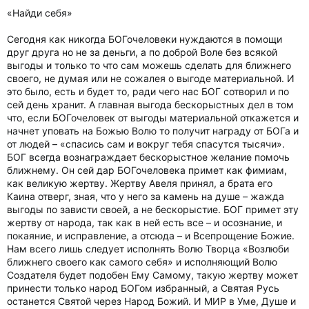
«Найди себя»
Сегодня как никогда БОГочеловеки нуждаются в помощи
друг друга но не за деньги, а по доброй Воле без всякой
выгоды и только то что сам можешь сделать для ближнего
своего, не думая или не сожалея о выгоде материальной. И
это было, есть и будет то, ради чего нас БОГ сотворил и по
сей день хранит. А главная выгода бескорыстных дел в том
что, если БОГочеловек от выгоды материальной откажется и
начнет уповать на Божью Волю то получит награду от БОГа и
от людей – «спасись сам и вокруг тебя спасутся тысячи».
БОГ всегда вознаграждает бескорыстное желание помочь
ближнему. Он сей дар БОГочеловека примет как фимиам,
как великую жертву. Жертву Авеля принял, а брата его
Каина отверг, зная, что у него за камень на душе – жажда
выгоды по зависти своей, а не бескорыстие. БОГ примет эту
жертву от народа, так как в ней есть все – и осознание, и
покаяние, и исправление, а отсюда – и Всепрощение Божие.
Нам всего лишь следует исполнять Волю Творца «Возлюби
ближнего своего как самого себя» и исполняющий Волю
Создателя будет подобен Ему Самому, такую жертву может
принести только народ БОГом избранный, а Святая Русь
останется Святой через Народ Божий. И МИР в Уме, Душе и