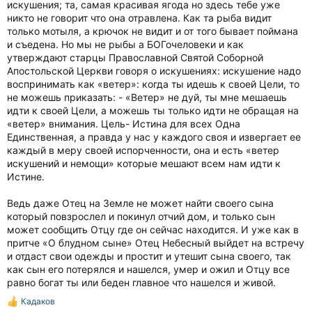
искушения; та, самая красивая ягода но здесь тебе уже
никто не говорит что она отравлена. Как та рыба видит
только мотыля, а крючок не видит и от того бывает поймана
и съедена. Но мы не рыбы а БОГочеловеки и как
утверждают старцы Православной Святой Соборной
Апостольской Церкви говоря о искушениях: искушение надо
воспринимать как «ветер»: когда ты идешь к своей Цели, то
не можешь приказать: - «Ветер» не дуй, ты мне мешаешь
идти к своей Цели, а можешь ты только идти не обращая на
«ветер» внимания. Цель- Истина для всех Одна
Единственная, а правда у нас у каждого своя и извергает ее
каждый в меру своей испорченности, она и есть «ветер
искушений и немощи» которые мешают всем нам идти к
Истине.
Ведь даже Отец на Земле не может найти своего сына
который повзрослел и покинул отчий дом, и только сын
может сообщить Отцу где он сейчас находится. И уже как в
притче «О блудном сыне» Отец Небесный выйдет на встречу
и отдаст свои одежды и простит и утешит сына своего, так
как сын его потерялся и нашелся, умер и ожил и Отцу все
равно богат ты или беден главное что нашелся и живой.
Кадаков
Р