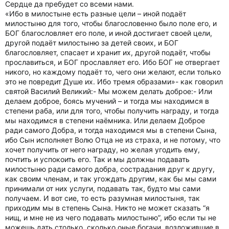
Сердце да пребудет со всеми нами.
«Ибо в милостыне есть разные цели – иной подаёт
милостыню для того, чтобы благословенно было поле его, и
БОГ благословляет его поле, и иной достигает своей цели,
другой подаёт милостыню за детей своих, и БОГ
благословляет, спасает и хранит их, другой подаёт, чтобы
прославиться, и БОГ прославляет его. Ибо БОГ не отвергает
никого, но каждому подаёт то, чего они желают, если только
это не повредит Душе их. Ибо тремя образами»- как говорил
святой Василий Великий:- Мы можем делать доброе:- Или
делаем доброе, боясь мучений – и тогда мы находимся в
степени раба, или для того, чтобы получить награду, и тогда
мы находимся в степени наёмника. Или делаем Доброе
ради самого Добра, и тогда находимся мы в степени Сына,
ибо Сын исполняет Волю Отца не из страха, и не потому, что
хочет получить от него награду, но желая угодить ему,
почтить и успокоить его. Так и мы должны подавать
милостыню ради самого добра, сострадания друг к другу,
как своим членам, и так угождать другим, как бы мы сами
принимали от них услуги, подавать так, будто мы сами
получаем. И вот сие, то есть разумная милостыня, так
приходим мы в степень Сына. Никто не может сказать “я
нищ, и мне не из чего подавать милостыню”, ибо если ты не
можешь дать столько, сколько оные богачи, возложившие в