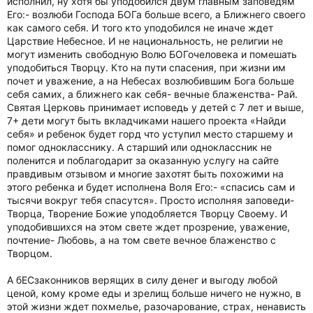
исполнил, ну хотя бы уподобился двум главным заповедям
Его:- возлюби Господа БОГа больше всего, а Ближнего своего
как самого себя. И того кто уподобился не иначе ждет
Царствие Небесное. И не национальность, не религии не
могут изменить свободную Волю БОГочеловека и помешать
уподобиться Творцу. Кто на пути спасения, при жизни им
почет и уважение, а на Небесах возлюбившим Бога больше
себя самих, а ближнего как себя- вечные блаженства- Рай.
Святая Церковь принимает исповедь у детей с 7 лет и выше,
7+ дети могут быть вкладчиками нашего проекта «Найди
себя» и ребенок будет горд что уступил место старшему и
помог однокласснику. А старший или одноклассник не
поленится и поблагодарит за оказанную услугу на сайте
правдивым отзывом и многие захотят быть похожими на
этого ребенка и будет исполнена Воля Его:- «спасись сам и
тысячи вокруг тебя спасутся». Просто исполняя заповеди-
Творца, Творение Божие уподобляется Творцу Своему. И
уподобившихся на этом свете ждет прозрение, уважение,
почтение- Любовь, а на том свете вечное блаженство с
Творцом.
А бЕСзаконников верящих в силу денег и выгоду любой
ценой, кому кроме еды и зрелищ больше ничего не нужно, в
этой жизни ждет похмелье, разочарование, страх, ненависть