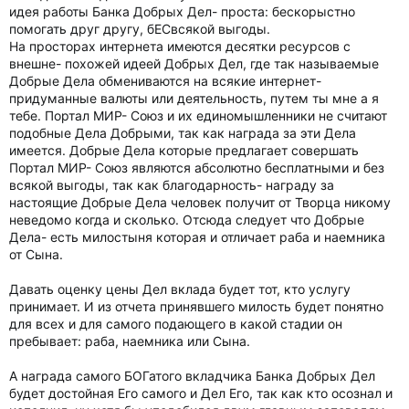
идея работы Банка Добрых Дел- проста: бескорыстно
помогать друг другу, бЕСвсякой выгоды.
На просторах интернета имеются десятки ресурсов с
внешне- похожей идеей Добрых Дел, где так называемые
Добрые Дела обмениваются на всякие интернет-
придуманные валюты или деятельность, путем ты мне а я
тебе. Портал МИР- Союз и их единомышленники не считают
подобные Дела Добрыми, так как награда за эти Дела
имеется. Добрые Дела которые предлагает совершать
Портал МИР- Союз являются абсолютно бесплатными и без
всякой выгоды, так как благодарность- награду за
настоящие Добрые Дела человек получит от Творца никому
неведомо когда и сколько. Отсюда следует что Добрые
Дела- есть милостыня которая и отличает раба и наемника
от Сына.
Давать оценку цены Дел вклада будет тот, кто услугу
принимает. И из отчета принявшего милость будет понятно
для всех и для самого подающего в какой стадии он
пребывает: раба, наемника или Сына.
А награда самого БОГатого вкладчика Банка Добрых Дел
будет достойная Его самого и Дел Его, так как кто осознал и