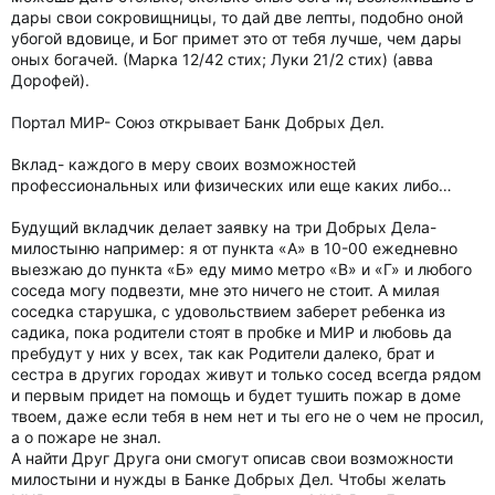
дары свои сокровищницы, то дай две лепты, подобно оной
убогой вдовице, и Бог примет это от тебя лучше, чем дары
оных богачей. (Марка 12/42 стих; Луки 21/2 стих) (авва
Дорофей).
Портал МИР- Союз открывает Банк Добрых Дел.
Вклад- каждого в меру своих возможностей
профессиональных или физических или еще каких либо…
Будущий вкладчик делает заявку на три Добрых Дела-
милостыню например: я от пункта «А» в 10-00 ежедневно
выезжаю до пункта «Б» еду мимо метро «В» и «Г» и любого
соседа могу подвезти, мне это ничего не стоит. А милая
соседка старушка, с удовольствием заберет ребенка из
садика, пока родители стоят в пробке и МИР и любовь да
пребудут у них у всех, так как Родители далеко, брат и
сестра в других городах живут и только сосед всегда рядом
и первым придет на помощь и будет тушить пожар в доме
твоем, даже если тебя в нем нет и ты его не о чем не просил,
а о пожаре не знал.
А найти Друг Друга они смогут описав свои возможности
милостыни и нужды в Банке Добрых Дел. Чтобы желать