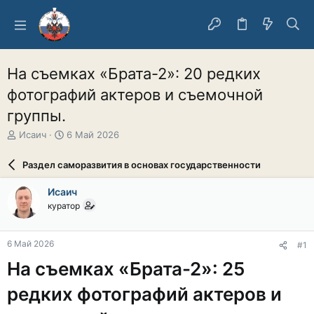
На съемках «Брата-2»: 20 редких
фотографий актеров и съемочной
группы.
А
Д
Исаич
6 Май 2026
в
а
т
т
Раздел саморазвития в основах государственности
о
а
р
н
Исаич
т
а
куратор
е
ч
м
а
ы
л
6 Май 2026
#1
а
На съемках «Брата-2»: 25
редких фотографий актеров и