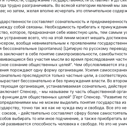
да трудно разграничивать. Во всякой категории явлений мы за
е; но затем, желая вполне исчерпать это отличительное содерж
ударственности составляет сознательность и преднамеренность 
между собой связаны. Необходимость прибегать к принуждению
тво, которое, предназначая себе известную цель, тем самым у
м устранение всего, что на этой линии может мешать достижен
нсером, вообще невнимательным к проявлениям государственн
ния бессознательные (spontaneus) [Цитирую по русскому перевод
us заключает в себе понятие самопроизвольности, самобытности
звивающиеся без участия мысли во время преследования частн
сное сознание общественных целей". Чем обусловливается эта 
ения порождают одну форму организации. Усилия самосохране
сознательно преследуются только частные цели, а соответствую
вырастает бессознательно и без принуждения власти. Во второ
ствующая организация, устанавливаемая сознательно, действу
заключает Спенсер, - мы называем ту часть общественной орган
ункции для общественных целей" [Герт Спенсер. "Развитие пол
и определениями мы не можем выделить понятия государства из
ударству, точно так же как не чужда ему и свобода. Все это н
союзов, - действительно составляет сферу более самостоятель
собов выбирать то или иное подчинение, а также приобретать в
ой развивается способность человека к свободе. Но это не уни