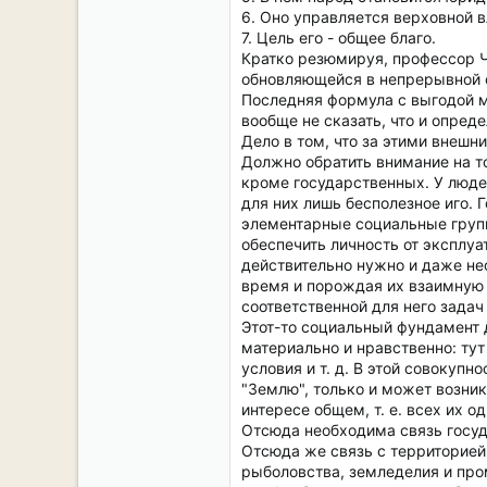
6. Оно управляется верховной 
7. Цель его - общее благо.
Кратко резюмируя, профессор Ч
обновляющейся в непрерывной 
Последняя формула с выгодой м
вообще не сказать, что и опред
Дело в том, что за этими внеш
Должно обратить внимание на то
кроме государственных. У люде
для них лишь бесполезное иго.
элементарные социальные групп
обеспечить личность от эксплуа
действительно нужно и даже нео
время и порождая их взаимную 
соответственной для него задач
Этот-то социальный фундамент д
материально и нравственно: тут
условия и т. д. В этой совокуп
"Землю", только и может возник
интересе общем, т. е. всех их
Отсюда необходима связь госуда
Отсюда же связь с территорией,
рыболовства, земледелия и про