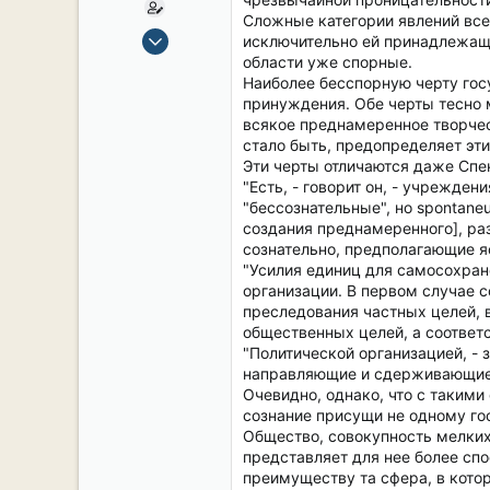
Сложные категории явлений всег
15 Сен 2019
исключительно ей принадлежаще
2,121
области уже спорные.
Наиболее бесспорную черту гос
17
принуждения. Обе черты тесно 
38
всякое преднамеренное творчес
54
стало быть, предопределяет эти
Эти черты отличаются даже Спе
СПб. Центр.
"Есть, - говорит он, - учрежде
"бессознательные", но spontane
создания преднамеренного], ра
сознательно, предполагающие я
"Усилия единиц для самосохран
организации. В первом случае 
преследования частных целей, 
общественных целей, а соответ
"Политической организацией, - 
направляющие и сдерживающие ф
Очевидно, однако, что с таким
сознание присущи не одному гос
Общество, совокупность мелких 
представляет для нее более спо
преимуществу та сфера, в котор