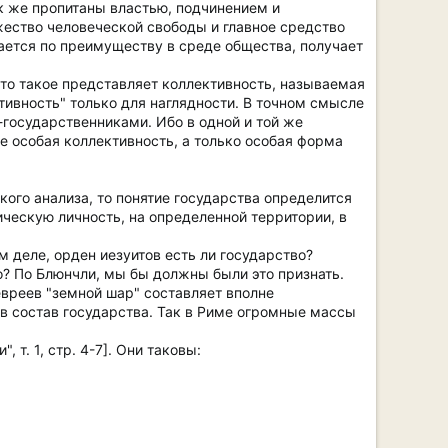
к же пропитаны властью, подчинением и
жество человеческой свободы и главное средство
вается по преимуществу в среде общества, получает
что такое представляет коллективность, называемая
ктивность" только для наглядности. В точном смысле
государственниками. Ибо в одной и той же
е особая коллективность, а только особая форма
кого анализа, то понятие государства определится
ческую личность, на определенной территории, в
 деле, орден иезуитов есть ли государство?
тво? По Блюнчли, мы бы должны были это признать.
евреев "земной шар" составляет вполне
 в состав государства. Так в Риме огромные массы
т. 1, стр. 4-7]. Они таковы: