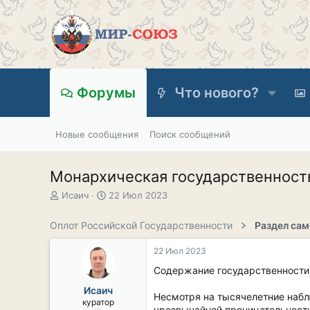
Форумы
Что нового?
Новые сообщения
Поиск сообщений
Монархическая государственност
А
Д
Исаич
22 Июл 2023
в
а
т
т
Оплот Российской Государственности
о
а
р
н
22 Июл 2023
т
а
е
ч
Содержание государственности
м
а
Исаич
ы
л
Несмотря на тысячелетние набл
куратор
а
чрезвычайной проницательности 