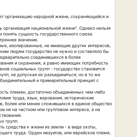
ет организацию народной жизни, сохраняющейся и
 организация национальной жизни". Однако нельзя
и понять сущность государственного союза.
треннее значение.
ьные, изолированные, не имеющие других интересов,
аким людям государство не нужно и составляло бы
редварительно соединившихся в более
вания и охранения, а равно имеющих потребность
енов социальных групп - государство становится
упп, не допуская их разъединиться; но в то же
объединительный и примирительный принцип с
ность племен, достаточно объединенных чем-либо
ловия труда, язык, верования, исторические
оев, более или менее сложившихся в единое общество
ом не на частном или групповом интересе, а на
ствование.
ых групп.
ь средства к жизни из земли - в виде охоты,
щего труда. Орден иезуитов, или еврейское племя,