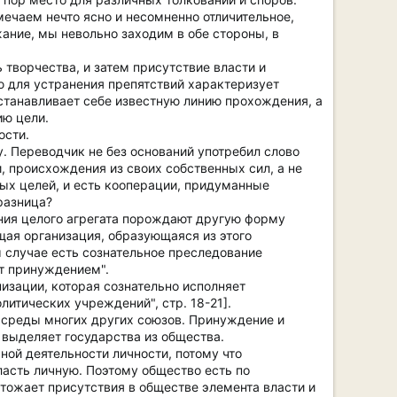
мечаем нечто ясно и несомненно отличительное,
ание, мы невольно заходим в обе стороны, в
творчества, и затем присутствие власти и
 для устранения препятствий характеризует
станавливает себе известную линию прохождения, а
ию цели.
ости.
у. Переводчик не без оснований употребил слово
, происхождения из своих собственных сил, а не
ых целей, и есть кооперации, придуманные
разница?
ния целого агрегата порождают другую форму
щая организация, образующаяся из этого
м случае есть сознательное преследование
ет принуждением".
изации, которая сознательно исполняет
итических учреждений", стр. 18-21].
 среды многих других союзов. Принуждение и
е выделяет государства из общества.
ной деятельности личности, потому что
ласть личную. Поэтому общество есть по
чтожает присутствия в обществе элемента власти и