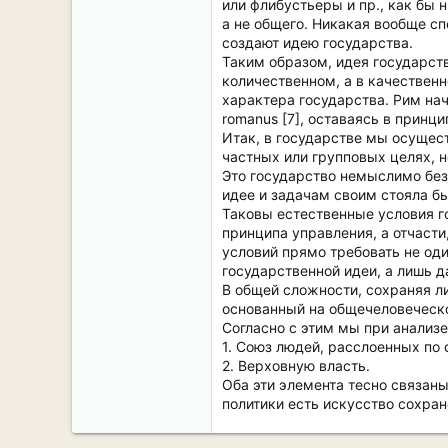
или флибустьеры и пр., как бы 
а не общего. Никакая вообще сп
создают идею государства.
Таким образом, идея государст
количественном, а в качествен
характера государства. Рим нач
romanus [7], оставаясь в принц
Итак, в государстве мы осущест
частных или групповых целях, 
Это государство немыслимо без 
идее и задачам своим стояла б
Таковы естественные условия г
принципа управления, а отчасти
условий прямо требовать не оди
государственной идеи, а лишь д
В общей сложности, сохраняя л
основанный на общечеловеческо
Согласно с этим мы при анализ
1. Союз людей, расслоенных по
2. Верховную власть.
Оба эти элемента тесно связаны
политики есть искусство сохра