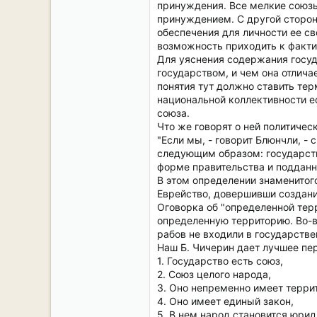
принуждения. Все мелкие союзы
принуждением. С другой сторон
обеспечения для личности ее св
возможность приходить к факти
Для уяснения содержания госуд
государством, и чем она отлича
понятия тут должно ставить те
национальной коллективности ес
союза.
Что же говорят о ней политичес
"Если мы, - говорит Блюнчли, -
следующим образом: государств
форме правительства и подданны
В этом определении знаменитого
Еврейство, довершивши создание 
Оговорка об "определенной терр
определенную территорию. Во-вт
рабов не входили в государстве
Наш Б. Чичерин дает лучшее пере
1. Государство есть союз,
2. Союз целого народа,
3. Оно непременно имеет терри
4. Оно имеет единый закон,
5. В нем народ становится юри