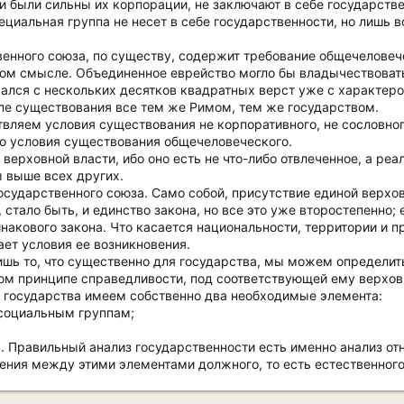
ни были сильны их корпорации, не заключают в себе государств
ециальная группа не несет в себе государственности, но лишь 
венного союза, по существу, содержит требование общечеловеч
ном смысле. Объединенное еврейство могло бы владычествоват
ался с нескольких десятков квадратных верст уже с характером
ипе существования все тем же Римом, тем же государством.
вляем условия существования не корпоративного, не сословного
но условия существования общечеловеческого.
верховной власти, ибо оно есть не что-либо отвлеченное, а ре
ы выше всех других.
осударственного союза. Само собой, присутствие единой верхов
, стало быть, и единство закона, но все это уже второстепенно
накового закона. Что касается национальности, территории и пр
ает условия ее возникновения.
ишь то, что существенно для государства, мы можем определить
м принципе справедливости, под соответствующей ему верхов
е государства имеем собственно два необходимые элемента:
 социальным группам;
. Правильный анализ государственности есть именно анализ от
нения между этими элементами должного, то есть естественного