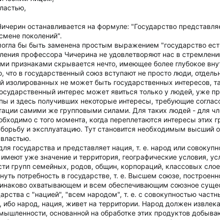
властью,
ичерин останавливается на формуле: "Государство представля
смене поколений".
огла бы быть заменена простым выражением "государство есть
еления профессора Чичерина не удовлетворяют нас в стремлени
ними признаками скрывается нечто, имеющее более глубокое вну
, что в государственный союз вступают не просто люди, отдел
й изолированных не может быть государственных интересов, т
 Государственный интерес может явиться только у людей, уже п
ы и здесь получивших некоторые интересы, требующие согласо
тации самими же групповыми силами. Для таких людей - для чл
бходимо с того момента, когда переплетаются интересы этих гр
борьбу и эксплуатацию. Тут становится необходимым высший 
 властью.
ля государства и представляет нация, т. е. народ или совокуп
 имеют уже значение и территория, географические условия, ус
ности групп семейных, родов, общин, корпораций, классовых сл
нуть потребность в государстве, т. е. Высшем союзе, построенн
 одинаково охватывающем и всем обеспечивающим союзное суще
рства с "нацией", "всем народом", т. е. с совокупностью частн
 ибо народ, нация, живет на территории. Народ должен извлекат
мышленности, основанной на обработке этих продуктов добываю