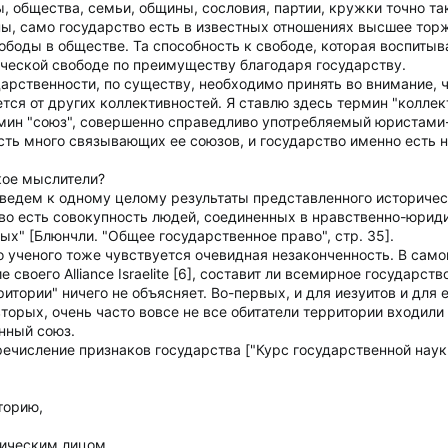
, общества, семьи, общины, сословия, партии, кружки точно та
ы, само государство есть в известных отношениях высшее тор
ободы в обществе. Та способность к свободе, которая воспиты
ческой свободе по преимуществу благодаря государству.
арственности, по существу, необходимо принять во внимание, 
ется от других коллективностей. Я ставлю здесь термин "колле
рмин "союз", совершенно справедливо употребляемый юристами-
ть много связывающих ее союзов, и государство именно есть н
кое мыслители?
 сведем к одному целому результаты представленного историчес
о есть совокупность людей, соединенных в нравственно-юриди
х" [Блюнчли. "Общее государственное право", стр. 35].
 ученого тоже чувствуется очевидная незаконченность. В самом
своего Alliance Israelite [6], составит ли всемирное государс
итории" ничего не объясняет. Во-первых, и для иезуитов и для 
орых, очень часто вовсе не все обитатели территории входили
нный союз.
числение признаков государства ["Курс государственной науки", 
торию,
дическим лицом,