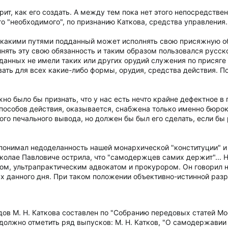
орит, как его создать. А между тем пока нет этого непосредстве
о "необходимого", по признанию Каткова, средства управления.
т, какими путями подданный может исполнять свою присяжную об
олнять эту свою обязанность и таким образом пользовался русск
анных не имели таких или других орудий служения по присяге 
ть для всех какие-либо формы, орудия, средства действия. Пок
лжно было бы признать, что у нас есть нечто крайне дефектное в
пособов действия, оказывается, снабжена только именно бюрок
акого печального вывода, но должен бы был его сделать, если бы
 понимал недоделанность нашей монархической "конституции" и
колае Павловиче острила, что "самодержцев самих держит"... Н
ом, ультрапрактическим адвокатом и прокурором. Он говорил не
ях данного дня. При таком положении объективно-истинной разр
дов М. Н. Каткова составлен по "Собранию передовых статей Мо
олжно отметить ряд выпусков: М. Н. Катков, "О самодержавии и 