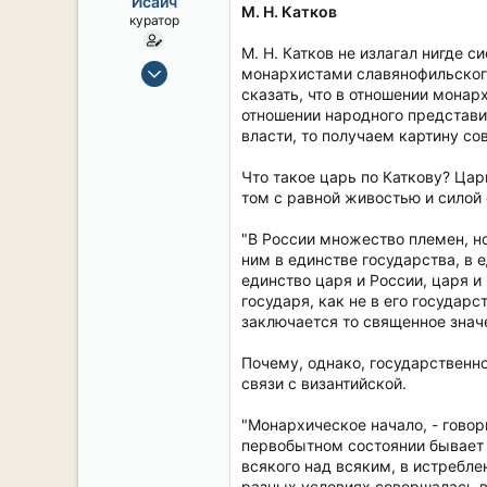
Исаич
ы
л
М. Н. Катков
куратор
а
М. Н. Катков не излагал нигде 
15 Сен 2019
монархистами славянофильского
2,124
сказать, что в отношении монар
отношении народного представи
17
власти, то получаем картину с
38
54
Что такое царь по Каткову? Цар
том с равной живостью и силой 
СПб. Центр.
"В России множество племен, но
ним в единстве государства, в е
единство царя и России, царя и
государя, как не в его государс
заключается то священное значе
Почему, однако, государственн
связи с византийской.
"Монархическое начало, - говор
первобытном состоянии бывает 
всякого над всяким, в истребле
разных условиях совершалась в