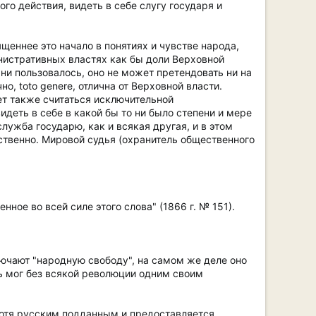
го действия, видеть в себе слугу государя и
щеннее это начало в понятиях и чувстве народа,
нистративных властях как бы доли Верховной
ни пользовалось, оно не может претендовать ни на
, toto genere, отлична от Верховной власти.
т также считаться исключительной
деть в себе в какой бы то ни было степени и мере
служба государю, как и всякая другая, и в этом
твенно. Мировой судья (охранитель общественного
ое во всей силе этого слова" (1866 г. № 151).
лючают "народную свободу", на самом же деле оно
ь мог без всякой революции одним своим
о хотя русским подданным и предоставляется