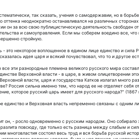
систематически, так сказать, учения о самодержавии, но в борь
 оттенка неоднократно останавливался на различных сторонах
хии он за всю свою публицистическую деятельность свободен от
тельства и самоуправления. Если мы соберем воедино все, что
овершенно стройную.
ь - это некоторое воплощенное в едином лице единство и сила 
сказалась идея царя и всякий почувствовал, что то и другое ес
 все эти разнородные племена великого русского мира составл
динстве Верховной власти - в царе, в живом олицетворении этого
 Верховной власти, царя и государства Катков излагал много ра
тве? Россия сильна именно тем, что народ ее не отделяет себя о
ние, которое русский царь имеет для русского народа?" (1867 г
ое единство и Верховная власть непременно связаны с одним л
ит он, - росло одновременно с русским народом. Оно собирало 
разлита повсюду, где только есть разница между слабым и сил
нии многовластия состоял весь труд и вся борьба русской истор
 истории всех великих народов, была у нас тяжкая, но успешн