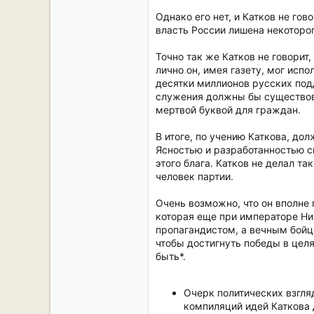
Однако его нет, и Катков не гов
власть России лишена некоторог
Точно так же Катков не говори
лично он, имея газету, мог исп
десятки миллионов русских подд
служения должны бы существова
мертвой буквой для граждан.
В итоге, по учению Каткова, до
Ясностью и разработанностью с
этого блага. Катков не делал т
человек партии.
Очень возможно, что он вполне
которая еще при императоре Ни
пропагандистом, а вечным бойц
чтобы достигнуть победы в цел
быть*.
Очерк политических взгля
компиляций идей Каткова д