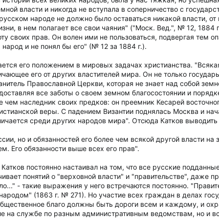
емной власти и никогда не вступала в соперничество с государ
русском народе не должно было оставаться никакой власти, от
зни, в нем полагает все свои чаяния" ("Моск. Вед.", № 12, 1884
ту своих прав. Он волен ими не пользоваться, подвергая тем оп
 народ и не понял бы его" (№ 12 за 1884 г.).
ется его положением в мировых задачах христианства. "Всякая
ичающее его от других властителей мира. Он не только государ
нитель Православной Церкви, которая не знает над собой земн
едоставляя все заботы о своем земном благосостоянии и поряд
е чем наследник своих предков: он преемник Кесарей восточног
тианской веры. С падением Византии поднялась Москва и начал
тличается среди других народов мира". Отсюда Катков выводить
ии, но и обязанностей его более чем всякой другой власти на з
ем. Его обязанности выше всех его прав".
Катков постоянно настаивал на том, что все русские подданные
ичивает понятий о "верховной власти" и "правительстве", даже п
ло..." - такие выражения у него встречаются постоянно. "Правит
народом" (1863 г. № 271). Но участие всех граждан в делах г
общественное благо должны быть дороги всем и каждому, и охр
е на службе по разным административным ведомствам, но и все