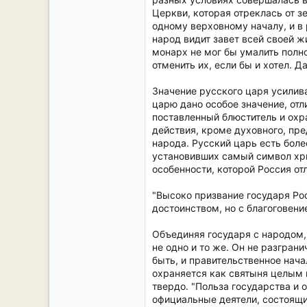
Церкви, которая отреклась от з
одному верховному началу, и в 
народ видит завет всей своей жи
монарх не мог бы умалить полно
отменить их, если бы и хотел. Да
Значение русского царя усилива
царю дано особое значение, отл
поставленный блюститель и охра
действия, кроме духовного, пр
народа. Русский царь есть боле
установивших самый символ хрис
особенности, которой Россия о
"Высоко призвание государя Росс
достоинством, но с благоговени
Объединяя государя с народом, 
не одно и то же. Он не разгран
быть, и правительственное нача
охраняется как святыня целым 
твердо. "Польза государства и 
официальные деятели, состоящи