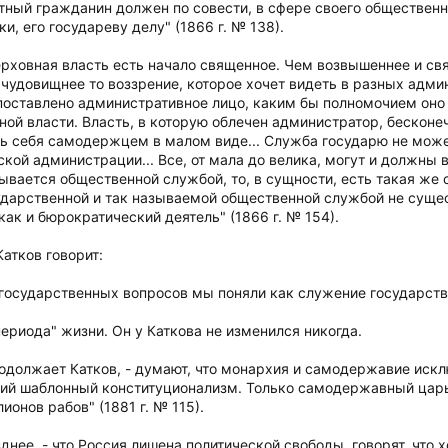
тный гражданин должен по совести, в сфере своего общественно
и, его государеву делу" (1866 г. № 138).
ерховная власть есть начало священное. Чем возвышеннее и свя
 чудовищнее то воззрение, которое хочет видеть в разных адми
поставлено административное лицо, каким бы полномочием оно 
ой власти. Власть, в которую облечен администратор, бесконечно
ь себя самодержцем в малом виде... Служба государю не може
й администрации... Все, от мала до велика, могут и должны ви
зывается общественной службой, то, в сущности, есть такая же 
дарственной и так называемой общественной службой не сущес
как и бюрократический деятель" (1866 г. № 154).
Катков говорит:
осударственных вопросов мы поняли как служение государственн
периода" жизни. Он у Каткова не изменился никогда.
родолжает Катков, - думают, что монархия и самодержавие иск
кий шаблонный конституционализм. Только самодержавный цар
онов рабов" (1881 г. № 115).
озднее, - что Россия лишена политической свободы, говорят, чт