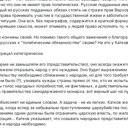
но что они не имеют прав политических. Русские подданные им
ый из русских подданных обязан стоять на страже прав Верховн
права принимать участие в государственной жизни и заботиться
титуция. Она вся, без параграфов, содержится в краткой форму
ерявшее смысла, может отнимать у людей право исполнять то, что
е кончины своей. Но помимо такого общего замечания о благора
усских к "политическим обязанностям" своим? На это у Каткова
трицал категорически.
форме ни замышляли его (представительство), оно всегда окаж
 нежели открывать народ с его нуждами. Оно будет выражением
тельству необходимо сближение с народом, но для того требует
ни было (?), узнавать нужды страны прямо от тех, кто их испыты
бы голос народных потребностей, не фиктивных, а действительны
я правительства самодержавного монарха, вот верный шаг на пут
объясняет ни единым словом. А задача - не из легких. Катков ж
 год, когда вслед за небывалым преступлением цареубийства п
ланиям одних должны были ограничить царскую власть, по жел
ация... Катков указывает, что созывать народных представителе
 и народа необходимо.