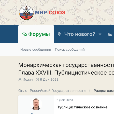
Форумы
Что нового?
Новые сообщения
Поиск сообщений
Монархическая государственнос
Глава XXVIII. Публицистическое со
А
Д
Исаич
6 Дек 2023
в
а
т
т
Оплот Российской Государственности
о
а
р
н
6 Дек 2023
т
а
е
ч
Публицистическое сознание.
м
а