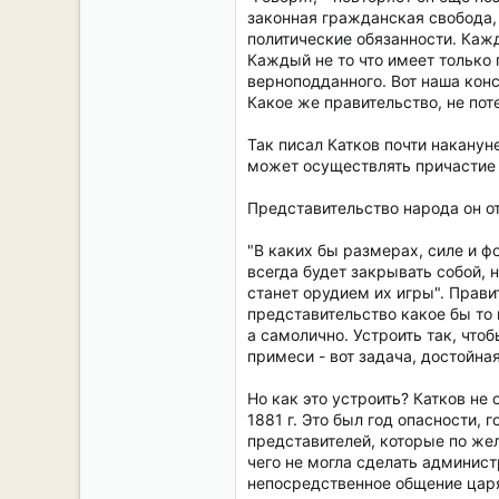
законная гражданская свобода, 
политические обязанности. Кажд
Каждый не то что имеет только 
верноподданного. Вот наша конс
Какое же правительство, не пот
Так писал Катков почти наканун
может осуществлять причастие р
Представительство народа он о
"В каких бы размерах, силе и 
всегда будет закрывать собой,
станет орудием их игры". Прави
представительство какое бы то 
а самолично. Устроить так, что
примеси - вот задача, достойна
Но как это устроить? Катков не 
1881 г. Это был год опасности,
представителей, которые по же
чего не могла сделать администр
непосредственное общение царя