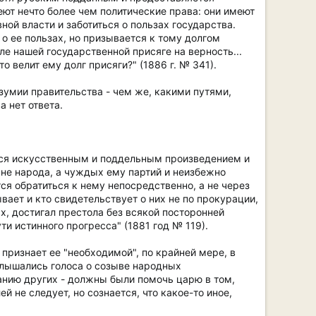
еют нечто более чем политические права: они имеют
ой власти и заботиться о пользах государства.
 о ее пользах, но призывается к тому долгом
ле нашей государственной присяге на верность...
 велит ему долг присяги?" (1886 г. № 341).
зумии правительства - чем же, какими путями,
 нет ответа.
ется искусственным и поддельным произведением и
 не народа, а чуждых ему партий и неизбежно
ся обратиться к нему непосредственно, а не через
вает и кто свидетельствует о них не по прокурации,
х, достигал престола без всякой посторонней
и истинного прогресса" (1881 год № 119).
е признает ее "необходимой", по крайней мере, в
ослышались голоса о созыве народных
анию других - должны были помочь царю в том,
й не следует, но сознается, что какое-то иное,