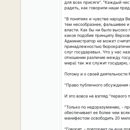
для всех присяге". "Каждый чес
радеть, как говорили наши предк
"В понятиях и чувстве народа В
тем несообразнее, фальшивее и
власти. Как бы ни было высоко 
какое подобие принципу Верховн
Администратор не может считат
принадлежностью бюрократическо
слуг государевых. Что у нас на
отношении различие между госу
мира) так же служит государю, 
Потому и о своей деятельности 
"Право публичного обсуждения г
И это вовсе не взгляд "первого 
"Только по недоразумению, - п
обеспечивает ее более чем вся
манифестом освободить 20 милли
"Говорят, - повторяет он еще п