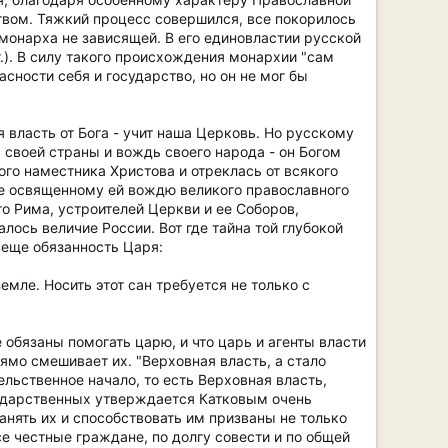
ством. Тяжкий процесс совершился, все покорилось
 монарха не зависящей. В его единовластии русской
 г.). В силу такого происхождения монархии "сам
асности себя и государство, но он не мог бы
 власть от Бога - учит наша Церковь. Но русскому
ь своей страны и вождь своего народа - он Богом
ого наместника Христова и отреклась от всякого
ке освященному ей вождю великого православного
о Рима, устроителей Церкви и ее Соборов,
ось величие России. Вот где тайна той глубокой
 еще обязанность Царя:
емле. Носить этот сан требуется не только с
 обязаны помогать царю, и что царь и агенты власти
рямо смешивает их. "Верховная власть, а стало
ельственное начало, то есть Верховная власть,
осударственных утверждается Катковым очень
анять их и способствовать им призваны не только
 честные граждане, по долгу совести и по общей