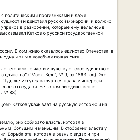
бе с политическими противниками и даже
 сущности и действия русской монархии, и должно
 упреков в разноречии, которые ему делались в
 высказывал Катков о русской государственной
России. В ком живо сказалось единство Отечества, в
ть одна и та же всеобъемлющая сила...
яют его живые части и чувствуют свое единство с
 единства" ("Моск. Вед.", № 9, за 1863 год). Это
з. "Где же могут заключаться права и интересы
т своего государя. Не в этом ли единственно
. № 88).
ицом? Катков указывает на русскую историю и на
землю, оно собирало власть, которая в
ьным; большим и меньшим. В отобрании власти у
ии. Борьба эта, которая в разных видах и при
ая, благодаря особенному характеру Православной