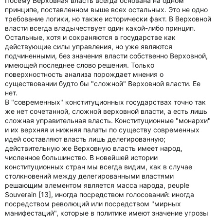
Посему Верховная власть всегда основана на одном
принципе, поставленном выше всех остальных. Это не одно
требование логики, но также исторически факт. В Верховной
власти всегда владычествует один какой-либо принцип.
Остальные, хотя и сохраняются в государстве как
действующие силы управления, но уже являются
подчиненными, без значения власти собственно Верховной,
имеющей последнее слово решения. Только
поверхностность анализа порождает мнения о
существовании будто бы "сложной" Верховной власти. Ее
нет.
В "современных" конституционных государствах точно так
же нет сочетанной, сложной верховной власти, а есть лишь
сложная управительная власть. Конституционные "монархи"
и их верхняя и нижняя палаты по существу современных
идей составляют власть лишь делегированную;
действительную же Верховную власть имеет народ,
численное большинство. В новейшей истории
конституционных стран мы всегда видим, как в случае
столкновений между делегированными властями
решающим элементом является масса народа, peuple
Souverain [13], иногда посредством голосований: иногда
посредством революций или посредством "мирных
манифестаций", которые в политике имеют значение угрозы