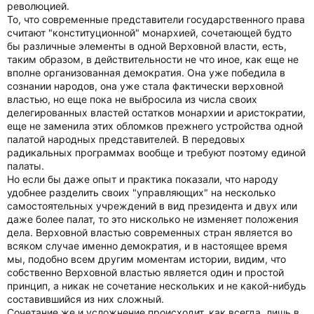
революцией.
То, что современные представители государственного права
считают "конституционной" монархией, сочетающей будто
бы различные элементы в одной Верховной власти, есть,
таким образом, в действительности не что иное, как еще не
вполне организованная демократия. Она уже победила в
сознании народов, она уже стала фактически верховной
властью, но еще пока не выбросила из числа своих
делегированных властей остатков монархии и аристократии,
еще не заменила этих обломков прежнего устройства одной
палатой народных представителей. В передовых
радикальных программах вообще и требуют поэтому единой
палаты.
Но если бы даже опыт и практика показали, что народу
удобнее разделить своих "управляющих" на несколько
самостоятельных учреждений в вид президента и двух или
даже более палат, то это нисколько не изменяет положения
дела. Верховной властью современных стран является во
всяком случае именно демократия, и в настоящее время
мы, подобно всем другим моментам истории, видим, что
собственно Верховной властью является один и простой
принцип, а никак не сочетание нескольких и не какой-нибудь
составившийся из них сложный.
Сочетание же и усложнение происходит, как всегда, лишь в