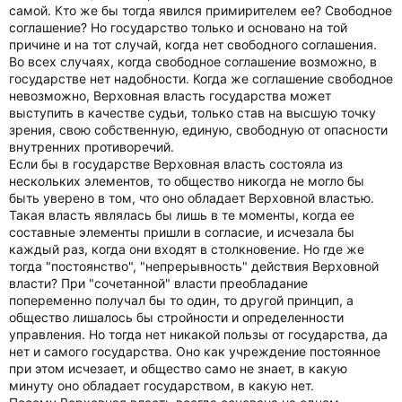
самой. Кто же бы тогда явился примирителем ее? Свободное
соглашение? Но государство только и основано на той
причине и на тот случай, когда нет свободного соглашения.
Во всех случаях, когда свободное соглашение возможно, в
государстве нет надобности. Когда же соглашение свободное
невозможно, Верховная власть государства может
выступить в качестве судьи, только став на высшую точку
зрения, свою собственную, единую, свободную от опасности
внутренних противоречий.
Если бы в государстве Верховная власть состояла из
нескольких элементов, то общество никогда не могло бы
быть уверено в том, что оно обладает Верховной властью.
Такая власть являлась бы лишь в те моменты, когда ее
составные элементы пришли в согласие, и исчезала бы
каждый раз, когда они входят в столкновение. Но где же
тогда "постоянство", "непрерывность" действия Верховной
власти? При "сочетанной" власти преобладание
попеременно получал бы то один, то другой принцип, а
общество лишалось бы стройности и определенности
управления. Но тогда нет никакой пользы от государства, да
нет и самого государства. Оно как учреждение постоянное
при этом исчезает, и общество само не знает, в какую
минуту оно обладает государством, в какую нет.