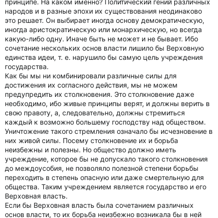
принципе. На каком именно? Политический гений различных
народов и в разные эпохи их существования неодинаково
это решает. Он выбирает иногда основу демократическую,
иногда аристократическую или монархическую, но всегда
какую-либо одну. Иначе быть не может и не бывает. Ибо
сочетание нескольких основ власти лишило бы Верховную
единства идеи, т. е. нарушило бы самую цель учреждения
государства.
Как бы мы ни комбинировали различные силы для
достижения их согласного действия, мы не можем
предупредить их столкновения. Это столкновение даже
необходимо, ибо живые принципы верят, и должны верить в
свою правоту, а, следовательно, должны стремиться
каждый к возможно большему господству над обществом.
Уничтожение такого стремления означало бы исчезновение в
них живой силы. Посему столкновение их и борьба
неизбежны и полезны. Но общество должно иметь
учреждение, которое бы не допускало такого столкновения
до междоусобия, не позволяло полезной степени борьбы
переходить в степень опасную или даже смертельную для
общества. Таким учреждением является государство и его
Верховная власть.
Если бы Верховная власть была сочетанием различных
основ власти, то их борьба неизбежно возникала бы в ней