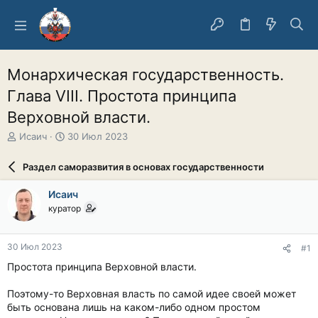
Монархическая государственность.
Глава VIII. Простота принципа
Верховной власти.
А
Д
Исаич
30 Июл 2023
в
а
т
т
Раздел саморазвития в основах государственности
о
а
р
н
Исаич
т
а
куратор
е
ч
м
а
ы
л
30 Июл 2023
#1
а
Простота принципа Верховной власти.
Поэтому-то Верховная власть по самой идее своей может
быть основана лишь на каком-либо одном простом