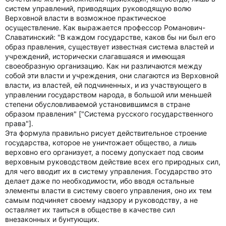
систем управлений, приводящих руководящую волю
Верховной власти в возможное практическое
осуществление. Как выражается профессор Романович-
Славатинский: "В каждом государстве, каков бы ни был его
образ правления, существует известная система властей и
учреждений, исторически слагавшаяся и имеющая
своеобразную организацию. Как ни различаются между
собой эти власти и учреждения, они слагаются из Верховной
власти, из властей, ей подчиненных, и из участвующего в
управлении государством народа, в большой или меньшей
степени обусловливаемой установившимся в стране
образом правления" ["Система русского государственного
права"].
Эта формула правильно рисует действительное строение
государства, которое не уничтожает общество, а лишь
верховно его организует, а посему допускает под своим
верховным руководством действие всех его природных сил,
для чего вводит их в систему управления. Государство это
делает даже по необходимости, ибо вводя остальные
элементы власти в систему своего управления, оно их тем
самым подчиняет своему надзору и руководству, а не
оставляет их таиться в обществе в качестве сил
внезаконных и бунтующих.