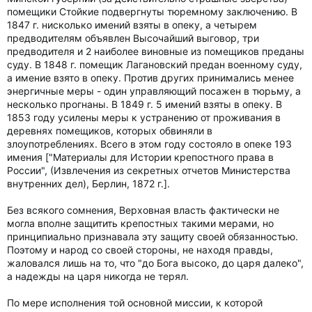
помещики Стойкие подвергнуты тюремному заключению. В
1847 г. нисколько имений взяты в опеку, а четырем
предводителям объявлен Высочайший выговор, три
предводителя и 2 наиболее виновные из помещиков преданы
суду. В 1848 г. помещик Лагановский предан военному суду,
а имение взято в опеку. Против других принимались менее
энергичные меры - один управляющий посажен в тюрьму, а
несколько прогнаны. В 1849 г. 5 имений взяты в опеку. В
1853 году усилены меры к устранению от проживания в
деревнях помещиков, которых обвиняли в
злоупотреблениях. Всего в этом году состояло в опеке 193
имения ["Материалы для Истории крепостного права в
России", (Извлечения из секретных отчетов Министерства
внутренних дел), Берлин, 1872 г.].
Без всякого сомнения, Верховная власть фактически не
могла вполне защитить крепостных такими мерами, но
принципиально признавала эту защиту своей обязанностью.
Поэтому и народ со своей стороны, не находя правды,
жаловался лишь на то, что "до Бога высоко, до царя далеко",
а надежды на царя никогда не терял.
По мере исполнения той основной миссии, к которой