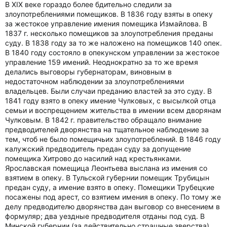
В ХIХ веке гораздо более бдительно следили за
злоупотреблениями помещиков. В 1836 году взяты в опеку
за жестокое управление имения помещика Измайлова. В
1837 г. несколько помещиков за злоупотребления преданы
суду. В 1838 году за то же наложено на помещиков 140 опек.
В 1840 году состояло в опекунском управлении за жестокое
управление 159 имений. Неоднократно за то же время
делались выговоры губернаторам, виновным в
недостаточном наблюдении за злоупотреблениями
владельцев. Были случаи преданию властей за это суду. В
1841 году взято в опеку имение Чулковых, с высылкой отца
семьи и воспрещением жительства в имении всем дворянам
Чулковым. В 1842 г. правительство обращало внимание
предводителей дворянства на тщательное наблюдение за
тем, чтоб не было помещичьих злоупотреблений. В 1846 году
калужский предводитель предан суду за допущение
помещика Хитрово до насилий над крестьянками.
Ярославская помещица Леонтьева выслана из имения со
взятием в опеку. В Тульской губернии помещик Трубицын
предан суду, а имение взято в опеку. Помещики Трубецкие
посажены под арест, со взятием имения в опеку. По тому же
делу предводителю дворянства дан выговор со внесением в
формуляр; два уездные предводителя отданы под суд. В
Минской губернии (за действительно страшные зверства)