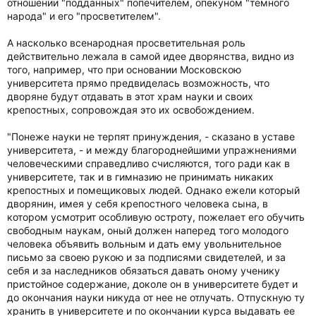
отношении "подданных" попечителем, опекуном "темного
народа" и его "просветителем".
А насколько всенародная просветительная роль
действительно лежала в самой идее дворянства, видно из
того, например, что при основании Московскою
университета прямо предвиделась возможность, что
дворяне будут отдавать в этот храм науки и своих
крепостных, сопровождая это их освобождением.
"Понеже науки не терпят принуждения, - сказано в уставе
университета, - и между благороднейшими упражнениями
человеческими справедливо счисляются, того ради как в
университете, так и в гимназию не принимать никаких
крепостных и помещиковых людей. Однако ежели который
дворянин, имея у себя крепостного человека сына, в
котором усмотрит особливую остроту, пожелает его обучить
свободным наукам, оный должен наперед того молодого
человека объявить вольным и дать ему увольнительное
письмо за своею рукою и за подписями свидетелей, и за
себя и за наследников обязаться давать оному ученику
пристойное содержание, доколе он в университете будет и
до окончания науки никуда от нее не отлучать. Отпускную ту
хранить в университете и по окончании курса выдавать ее