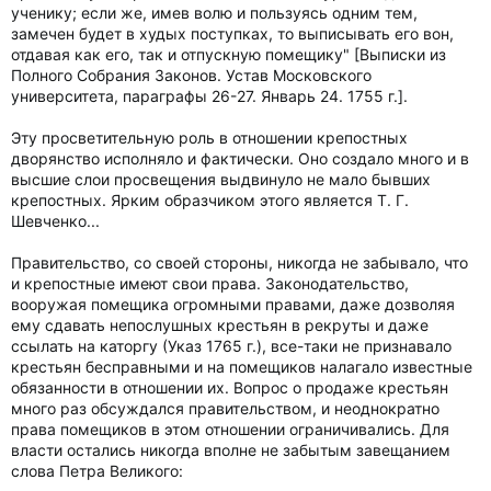
ученику; если же, имев волю и пользуясь одним тем,
замечен будет в худых поступках, то выписывать его вон,
отдавая как его, так и отпускную помещику" [Выписки из
Полного Собрания Законов. Устав Московского
университета, параграфы 26-27. Январь 24. 1755 г.].
Эту просветительную роль в отношении крепостных
дворянство исполняло и фактически. Оно создало много и в
высшие слои просвещения выдвинуло не мало бывших
крепостных. Ярким образчиком этого является Т. Г.
Шевченко...
Правительство, со своей стороны, никогда не забывало, что
и крепостные имеют свои права. Законодательство,
вооружая помещика огромными правами, даже дозволяя
ему сдавать непослушных крестьян в рекруты и даже
ссылать на каторгу (Указ 1765 г.), все-таки не признавало
крестьян бесправными и на помещиков налагало известные
обязанности в отношении их. Вопрос о продаже крестьян
много раз обсуждался правительством, и неоднократно
права помещиков в этом отношении ограничивались. Для
власти остались никогда вполне не забытым завещанием
слова Петра Великого: