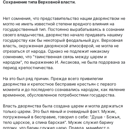
Сохранение типа Верховной власти.
Нет сомнения, что представительство нации дворянством не
могло не иметь известной степени вредного влияния на
государственный тип. Постоянно вырабатываясь в сознании
своего владычества, дворянство начало придавать нашему
государству как бы некоторый феодальный дух. Верховная
власть, окруженная дворянской атмосферой, не могла не
отрезаться от народа. Однако не подлежит никакому
сомнению, что "таинственная связь между царем и
народом", по выражению И. Аксакова, не была подорвана за
период крепостничества.
На это был ряд причин. Прежде всего привилегии
дворянства и крепостное бесправие крестьян с первого
момента и до последнего сознавались народом, как явление
временное, обусловленное потребностями государства.
Власть дворянства была создана царем и могла держаться
только царем. Это был явный и очевидный факт. Мужик,
погруженный в бесправие, говорил о себе: "Душа - Божья,
тело царское, а спина барская". Мужик служил барину
потому, что барин служил царю. Правда, манифест о