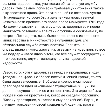
вольности дворянства, уничтожив обязательную службу
дворян, тем самым логически требовал уничтожения также
и крепостного права. Эта логика вещей не осталась чужда
Пугачевщине, которая была заявлением нравственной
незаконности крепостного права после манифеста 1762 года.
Но должно заметить, что, в сущности, дворянство и после
манифеста оставалось все-таки служилым сословием и, по
остроте Лохвицкого, лишь было перечислено из военного
министерства в министерство внутренних дел. Его
обязательная служба стала местной. Если это не
оправдывало тяжких жертв, налагаемых на крестьян, то все
же поддерживало идею о том, что все служат государству и
что крестьяне, служа господину, служат царской
надобности.
Сверх того, хотя у дворянства иногда и проявлялась идея
феодальная, фразы о "белой кости" и "синей крови", то это
были идеи занесенные. В общем в крепостном праве
преобладала идея отношений патриархальных. Лучшие
дворяне осуществляли ее и на практике. Эта идея не была
чужда и самим крестьянам, которые создали пословицу:
"Казаку просторнее, а крепостному спокойнее". Барин, в
лучшем толковании своей социальной идеи, являлся в