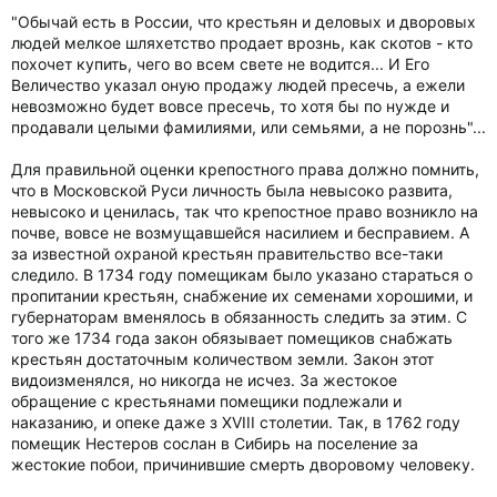
"Обычай есть в России, что крестьян и деловых и дворовых
людей мелкое шляхетство продает врознь, как скотов - кто
похочет купить, чего во всем свете не водится... И Его
Величество указал оную продажу людей пресечь, а ежели
невозможно будет вовсе пресечь, то хотя бы по нужде и
продавали целыми фамилиями, или семьями, а не порознь"...
Для правильной оценки крепостного права должно помнить,
что в Московской Руси личность была невысоко развита,
невысоко и ценилась, так что крепостное право возникло на
почве, вовсе не возмущавшейся насилием и бесправием. А
за известной охраной крестьян правительство все-таки
следило. В 1734 году помещикам было указано стараться о
пропитании крестьян, снабжение их семенами хорошими, и
губернаторам вменялось в обязанность следить за этим. С
того же 1734 года закон обязывает помещиков снабжать
крестьян достаточным количеством земли. Закон этот
видоизменялся, но никогда не исчез. За жестокое
обращение с крестьянами помещики подлежали и
наказанию, и опеке даже з XVIII столетии. Так, в 1762 году
помещик Нестеров сослан в Сибирь на поселение за
жестокие побои, причинившие смерть дворовому человеку.