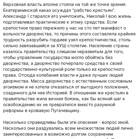
Верховная власть вполне стояла на той же точке зрения.
Екатерининской наказ осуждал "рабство крестьян".
Александр I старался его уничтожить, Николай I всю жизнь
подготавливал практические к этому средства. Если
крепостное право пережило у нас на сто лет манифест о
вольности дворянства, то причины этого составляла крайняя
трудность разрубить гордиев узел крепостничества, столь
сильно завязавшийся за ХУШ столетие. Население страны
казалось правительству слишком неразвитым для того,
чтобы управление государства могло обойтись без
дворянства, а дворянство почерпало средства к своей
государственно-культурной роли только из крепостного
права. Отсюда колебания власти и даже лучших людей
дворянства. Масса дворянства с естественным сословным
эгоизмом и не хотела отказаться от выгодного положения,
созданного для нее Историей. В отношении же крестьян в
правительстве жила вечная боязнь, как бы всякий шаг к
освобождению их не превратился вместо разумной
реформы в кровавую Пугачевщину.
Насколько справедливы были эти опасения - вопрос иной.
Насколько они раздувались всем множеством людей лично
заинтересованных в возможно долгом сохранении