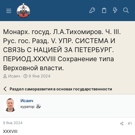
Монарх. госуд. Л.А.Тихомиров. Ч. III.
Рус. гос. Разд. V. УПР. СИСТЕМА И
СВЯЗЬ С НАЦИЕЙ ЗА ПЕТЕРБУРГ.
ПЕРИОД.XXXVIII Сохранение типа
Верховной власти.
А
Д
Исаич
9 Янв 2024
в
а
т
т
Раздел саморазвития в основах государственности
о
а
р
н
Исаич
т
а
куратор
е
ч
м
а
ы
л
9 Янв 2024
#1
а
XXXVIII