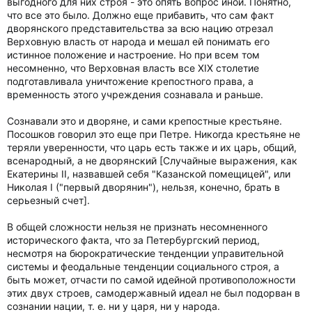
выгодного для них строя - это опять вопрос иной. Понятно,
что все это было. Должно еще прибавить, что сам факт
дворянского представительства за всю нацию отрезал
Верховную власть от народа и мешал ей понимать его
истинное положение и настроение. Но при всем том
несомненно, что Верховная власть все XIX столетие
подготавливала уничтожение крепостного права, а
временность этого учреждения сознавала и раньше.
Сознавали это и дворяне, и сами крепостные крестьяне.
Посошков говорил это еще при Петре. Никогда крестьяне не
теряли уверенности, что царь есть также и их царь, общий,
всенародный, а не дворянский [Случайные выражения, как
Екатерины II, назвавшей себя "Казанской помещицей", или
Николая I ("первый дворянин"), нельзя, конечно, брать в
серьезный счет].
В общей сложности нельзя не признать несомненного
исторического факта, что за Петербургский период,
несмотря на бюрократические тенденции управительной
системы и феодальные тенденции социального строя, а
быть может, отчасти по самой идейной противоположности
этих двух строев, самодержавный идеал не был подорван в
сознании нации, т. е. ни у царя, ни у народа.