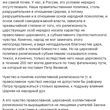
же самой почве. У нас, в России, это условие нередко
отсутствовало. Наша правительственная политика, столь
разрушительная в отношении Церкви, а потому
разрушительная и в отношении основ народной психологии, и
основ самой самодержавной власти, зависела в
чрезвычайной степени от того, что религиозность
царствующих особ нередко носила характер не
православно-церковного, а субъективного (протестантского)
чувства. Конечно, народ не мог замечать этого
непосредственно, и видя неподдельное благочестие царя,
полагал себя в полной близости с ним. Но на церковной
политике религиозный субъективизм сказывался очень
тяжко, и конечно, только вследствие него наша церковность
в течение 200 лет могла двигаться по тому фатальному пути,
на который ее поставил Петр Великой.
Чувство и понятие коллективной религиозности (т. е.
православное чувство) никогда не допустили бы реформу
Петра продержаться столько времени, к подрыву влияния
Церкви на народный дух.
А это чувство православной, церковной, коллективной
религиозности выращивается не лекциями учителей Закона
Божия, а участием в церковной жизни.