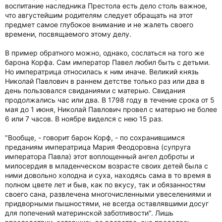
воспитание наследника Престола есть дело столь важное,
что августейшим родителям следует обращать на этот
предмет самое глубокое внимание и не жалеть своего
времени, посвящаемого этому делу.
В пример обратного можно, однако, сослаться на того же
барона Корфа. Сам император Павел любил быть с детьми.
Но императрица относилась к ним иначе. Великий князь
Николай Павлович в раннем детстве только раз или два в
день пользовался свиданиями с матерью. Свидания
продолжались час или два. В 1798 году в течение срока от 5
мая до 1 июня, Николай Павлович провел с матерью не более
6 или 7 часов. В ноябре виделся с нею 15 раз.
"Вообще, - говорит барон Корф, - по сохранившимся
преданиям императрица Мария Феодоровна (супруга
императора Павла) этот воплощенный ангел доброты и
милосердия в младенческом возрасте своих детей была с
ними довольно холодна и суха, находясь сама в то время в
полном цвете лет и быв, как по вкусу, так и обязанностям
своего сана, развлечена многочисленными увеселениями и
придворными пышностями, не всегда оставлявшими досуг
для попечений материнской заботливости". Лишь