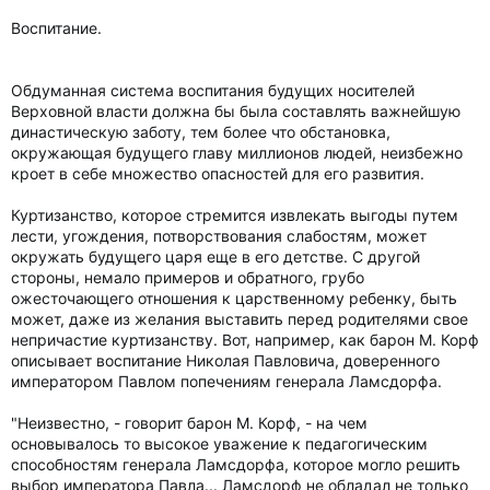
Воспитание.
Обдуманная система воспитания будущих носителей
Верховной власти должна бы была составлять важнейшую
династическую заботу, тем более что обстановка,
окружающая будущего главу миллионов людей, неизбежно
кроет в себе множество опасностей для его развития.
Куртизанство, которое стремится извлекать выгоды путем
лести, угождения, потворствования слабостям, может
окружать будущего царя еще в его детстве. С другой
стороны, немало примеров и обратного, грубо
ожесточающего отношения к царственному ребенку, быть
может, даже из желания выставить перед родителями свое
непричастие куртизанству. Вот, например, как барон М. Корф
описывает воспитание Николая Павловича, доверенного
императором Павлом попечениям генерала Ламсдорфа.
"Неизвестно, - говорит барон М. Корф, - на чем
основывалось то высокое уважение к педагогическим
способностям генерала Ламсдорфа, которое могло решить
выбор императора Павла... Ламсдорф не обладал не только