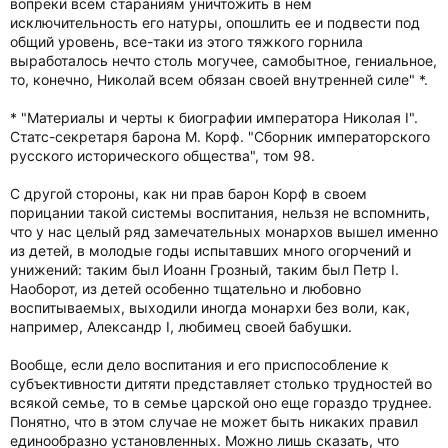
вопреки всем стараниям уничтожить в нем
исключительность его натуры, опошлить ее и подвести под
общий уровень, все-таки из этого тяжкого горнила
выработалось нечто столь могучее, самобытное, гениальное,
то, конечно, Николай всем обязан своей внутренней силе" *.
* "Материалы и черты к биографии императора Николая I".
Статс-секретаря барона М. Корф. "Сборник императорского
русского исторического общества", том 98.
С другой стороны, как ни прав барон Корф в своем
порицании такой системы воспитания, нельзя не вспомнить,
что у нас целый ряд замечательных монархов вышел именно
из детей, в молодые годы испытавших много огорчений и
унижений: таким был Иоанн Грозный, таким был Петр I.
Наоборот, из детей особенно тщательно и любовно
воспитываемых, выходили иногда монархи без воли, как,
например, Александр I, любимец своей бабушки.
Вообще, если дело воспитания и его приспособление к
субъективности дитяти представляет столько трудностей во
всякой семье, то в семье царской оно еще гораздо труднее.
Понятно, что в этом случае не может быть никаких правил
единообразно установленных. Можно лишь сказать, что