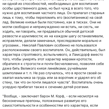
ни одной из способностей, необходимых для воспитания
особы царственного дома, но был чужд в всего того, что
нужно для воспитания частного лица. Он прилагал старанья
лишь к тому, чтобы переломить его (воспитанника) на свой
лад. Великие князья были постоянно, как в тисках. Они не
могли свободно и непринужденно ни встать, ни сесть, ни
ходить, ни говорить, ни предаваться обычной детской
резвости и шумливости; их на каждом шагу останавливали,
исправляли, делали замечанья, преследовали морально и
угрозами... Николай Павлович особенно не пользовался
расположением своего воспитателя. Он, действительно, был
характера строптивого, вспыльчивого, а Ламсдорф вместо
того, чтобы умерять этот характер мерами кротости,
обратился к строгости и почти бесчеловечно, позволяя себе
даже бить Великого князя линейками, ручейными
шомполами и т. п. Не раз случалось, что в ярости своей он
хватал мальчика за грудь или за воротник и ударял его об
стену, так что он почти лишался чувств". Воспитатель очень
усердно прибегал также к сечению детей розгами.
"Вообще, - заключает барон М. Корф, - если несмотря на
бесконечные препоны, положенные развитую его
самостоятельности и особенностям его характера, если