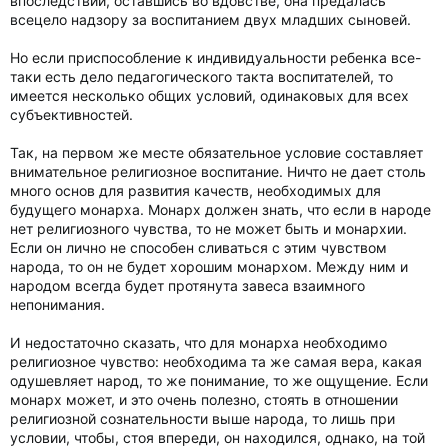
впоследствии, оставшись во вдовстве, она предалась
всецело надзору за воспитанием двух младших сыновей.
Но если приспособление к индивидуальности ребенка все-
таки есть дело педагогического такта воспитателей, то
имеется несколько общих условий, одинаковых для всех
субъективностей.
Так, на первом же месте обязательное условие составляет
внимательное религиозное воспитание. Ничто не дает столь
много основ для развития качеств, необходимых для
будущего монарха. Монарх должен знать, что если в народе
нет религиозного чувства, то не может быть и монархии.
Если он лично не способен сливаться с этим чувством
народа, то он не будет хорошим монархом. Между ним и
народом всегда будет протянута завеса взаимного
непонимания.
И недостаточно сказать, что для монарха необходимо
религиозное чувство: необходима та же самая вера, какая
одушевляет народ, то же понимание, то же ощущение. Если
монарх может, и это очень полезно, стоять в отношении
религиозной сознательности выше народа, то лишь при
условии, чтобы, стоя впереди, он находился, однако, на той