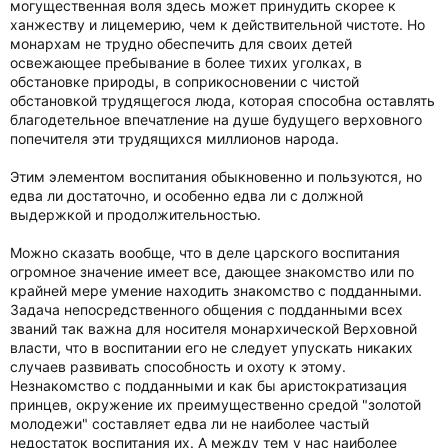
могущественная воля здесь может принудить скорее к
ханжеству и лицемерию, чем к действительной чистоте. Но
монархам не трудно обеспечить для своих детей
освежающее пребывание в более тихих уголках, в
обстановке природы, в соприкосновении с чистой
обстановкой трудящегося люда, которая способна оставлять
благодетельное впечатление на душе будущего верховного
попечителя эти трудящихся миллионов народа.
Этим элементом воспитания обыкновенно и пользуются, но
едва ли достаточно, и особенно едва ли с должной
выдержкой и продолжительностью.
Можно сказать вообще, что в деле царского воспитания
огромное значение имеет все, дающее знакомство или по
крайней мере умение находить знакомство с подданными.
Задача непосредственного общения с подданными всех
званий так важна для носителя монархической Верховной
власти, что в воспитании его не следует упускать никаких
случаев развивать способность и охоту к этому.
Незнакомство с подданными и как бы аристократизация
принцев, окружение их преимущественно средой "золотой
молодежи" составляет едва ли не наиболее частый
недостаток воспитания их. А между тем у нас наиболее