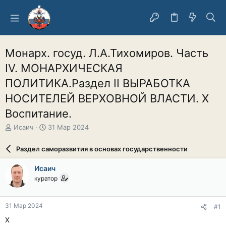
Монарх. госуд. Л.А.Тихомиров. Часть
IV. МОНАРХИЧЕСКАЯ
ПОЛИТИКА.Раздел II ВЫРАБОТКА
НОСИТЕЛЕЙ ВЕРХОВНОЙ ВЛАСТИ. X
Воспитание.
А
Д
Исаич
31 Мар 2024
в
а
т
т
Раздел саморазвития в основах государственности
о
а
р
н
Исаич
т
а
куратор
е
ч
м
а
ы
л
31 Мар 2024
#1
а
X