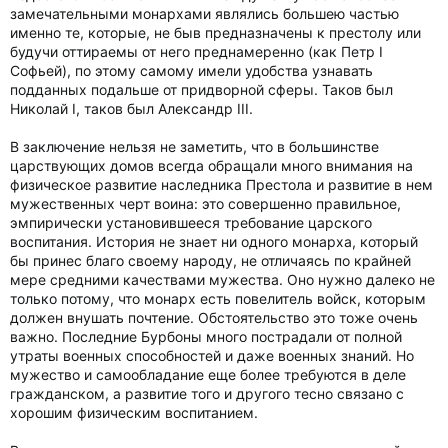
замечательными монархами являлись большею частью
именно те, которые, не быв предназначены к престолу или
будучи оттираемы от него преднамеренно (как Петр I
Софьей), по этому самому имели удобства узнавать
подданных подальше от придворной сферы. Таков был
Николай I, таков был Александр III.
В заключение нельзя не заметить, что в большинстве
царствующих домов всегда обращали много внимания на
физическое развитие наследника Престола и развитие в нем
мужественных черт воина: это совершенно правильное,
эмпирически установившееся требование царского
воспитания. История не знает ни одного монарха, который
бы принес благо своему народу, не отличаясь по крайней
мере средними качествами мужества. Оно нужно далеко не
только потому, что монарх есть повелитель войск, которым
должен внушать почтение. Обстоятельство это тоже очень
важно. Последние Бурбоны много пострадали от полной
утраты военных способностей и даже военных знаний. Но
мужество и самообладание еще более требуются в деле
гражданском, а развитие того и другого тесно связано с
хорошим физическим воспитанием.