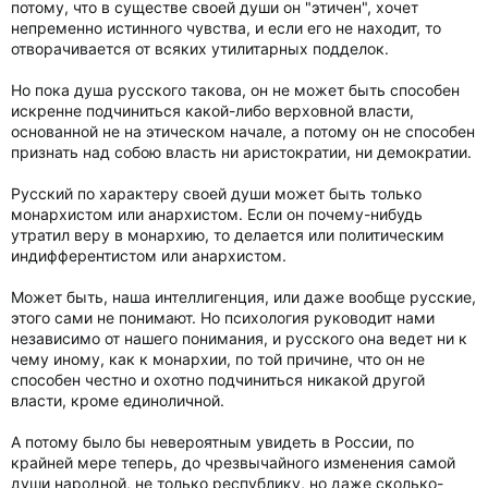
потому, что в существе своей души он "этичен", хочет
непременно истинного чувства, и если его не находит, то
отворачивается от всяких утилитарных подделок.
Но пока душа русского такова, он не может быть способен
искренне подчиниться какой-либо верховной власти,
основанной не на этическом начале, а потому он не способен
признать над собою власть ни аристократии, ни демократии.
Русский по характеру своей души может быть только
монархистом или анархистом. Если он почему-нибудь
утратил веру в монархию, то делается или политическим
индифферентистом или анархистом.
Может быть, наша интеллигенция, или даже вообще русские,
этого сами не понимают. Но психология руководит нами
независимо от нашего понимания, и русского она ведет ни к
чему иному, как к монархии, по той причине, что он не
способен честно и охотно подчиниться никакой другой
власти, кроме единоличной.
А потому было бы невероятным увидеть в России, по
крайней мере теперь, до чрезвычайного изменения самой
души народной, не только республику, но даже сколько-