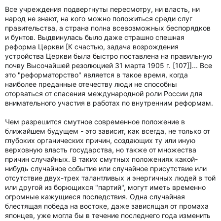
Все учреждения подвергнуты пересмотру, ни власть, ни
народ не знают, на кого можно положиться среди слуг
правительства, а страна полна всевозможных беспорядков
и бунтов. Выдвинулась было даже страшно спешная
реформа Церкви [К счастью, задача возрождения
устройства Церкви была быстро поставлена на правильную
почву Высочайшей резолюцией 31 марта 1905 г. [107]]... Все
это "реформаторство" является в такое время, когда
наиболее преданные отечеству люди не способны
оторваться от спасения международной роли России для
внимательного участия в работах по внутренним реформам.
Чем разрешится смутное современное положение в
ближайшем будущем - это зависит, как всегда, не только от
глубоких органических причин, создающих ту или иную
верховную власть государства, но также от множества
причин случайных. В таких смутных положениях какой-
нибудь случайное событие или случайное присутствие или
отсутствие двух-трех талантливых и энергичных людей в той
или другой из борющихся "партий", могут иметь временно
огромные кажущиеся последствия. Одна случайная
блестящая победа на востоке, даже зависящая от промаха
японцев, уже могла бы в течение последнего года изменить