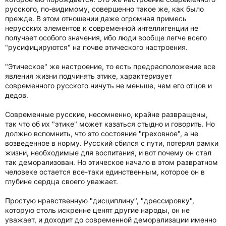
русского, по-видимому, совершенно такое же, как было
прежде. В этом отношении даже огромная примесь
нерусских элементов к современной интеллигенции не
получает особого значения, ибо люди вообще легче всего
"русифицируются" на почве этического настроения.
"Этическое" же настроение, то есть предрасположение все
явления жизни подчинять этике, характеризует
современного русского ничуть не меньше, чем его отцов и
дедов.
Современные русские, несомненно, крайне развращены,
так что об их "этике" может казаться стыдно и говорить. Но
должно вспомнить, что это состояние "греховное", а не
возведенное в норму. Русский сбился с пути, потерял рамки
жизни, необходимые для воспитания, и вот почему он стал
так деморализован. Но этическое начало в этом развратном
человеке остается все-таки единственным, которое он в
глубине сердца своего уважает.
Простую нравственную "дисциплину", "дрессировку",
которую столь искренне ценят другие народы, он не
уважает, и доходит до современной деморализации именно