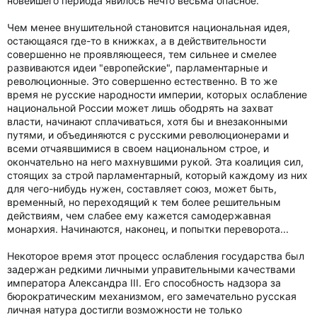
новейшего периода явилось нечто весьма опасное.
Чем менее внушительной становится национальная идея,
остающаяся где-то в книжках, а в действительности
совершенно не проявляющееся, тем сильнее и смелее
развиваются идеи "европейские", парламентарные и
революционные. Это совершенно естественно. В то же
время не русские народности империи, которых ослабление
национальной России может лишь ободрять на захват
власти, начинают сплачиваться, хотя бы и внезаконными
путями, и объединяются с русскими революционерами и
всеми отчаявшимися в своем национальном строе, и
окончательно на него махнувшими рукой. Эта коалиция сил,
стоящих за строй парламентарный, который каждому из них
для чего-нибудь нужен, составляет союз, может быть,
временный, но переходящий к тем более решительным
действиям, чем слабее ему кажется самодержавная
монархия. Начинаются, наконец, и попытки переворота...
Некоторое время этот процесс ослабления государства был
задержан редкими личными управительными качествами
императора Александра III. Его способность надзора за
бюрократическим механизмом, его замечательно русская
личная натура достигли возможности не только