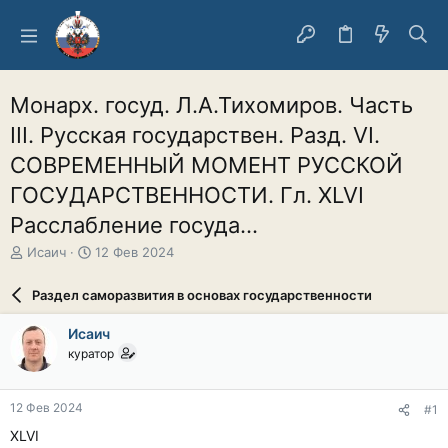
Монарх. госуд. Л.А.Тихомиров. Часть
III. Русская государствен. Разд. VI.
СОВРЕМЕННЫЙ МОМЕНТ РУССКОЙ
ГОСУДАРСТВЕННОСТИ. Гл. XLVI
Расслабление госуда...
А
Д
Исаич
12 Фев 2024
в
а
т
т
Раздел саморазвития в основах государственности
о
а
р
н
Исаич
т
а
куратор
е
ч
м
а
ы
л
12 Фев 2024
#1
а
XLVI