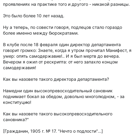
проявлениях на практике того и другого - никакой разницы.
Это было более 10 лет назад.
Ну а теперь, по совести говоря, подлецов стало гораздо
более именно между бюрократами.
В клубе после 18 февраля один директор департамента
говорит громко: Знаете, когда я утром прочитал Манифест, я
умер: опять самодержавие!.. И я был мертв до вечера.
Вечером я ожил от рескрипта: от него запахло концом
самодержавия!
Как вы назовете такого директора департамента?
Намедни один высокопревосходительный сановник
поднимает бокал за обедом, довольно многолюдном, - за
конституцию!
Как вы назовете такого высокопревосходительного
сановника?"
[Гражданин, 1905 г. № 17. "Нечто о подлости"...]