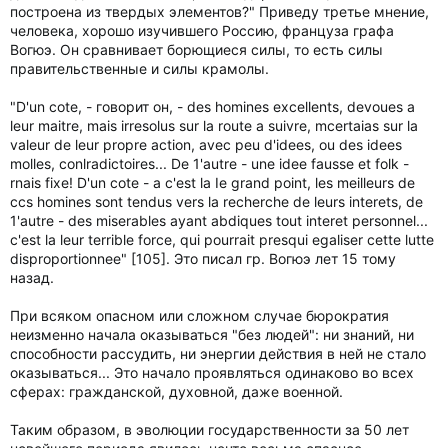
построена из твердых элементов?" Приведу третье мнение,
человека, хорошо изучившего Россию, француза графа
Вогюэ. Он сравнивает борющиеся силы, то есть силы
правительственные и силы крамолы.
"D'un cote, - говорит он, - des homines excellents, devoues a
leur maitre, mais irresolus sur la route a suivre, mcertaias sur la
valeur de leur propre action, avec peu d'idees, ou des idees
molles, conlradictoires... De 1'autre - une idee fausse et folk -
rnais fixe! D'un cote - a c'est la Ie grand point, les meilleurs de
ccs homines sont tendus vers la recherche de leurs interets, de
1'autre - des miserables ayant abdiques tout interet personnel...
c'est la leur terrible force, qui pourrait presqui egaliser cette lutte
disproportionnee" [105]. Это писал гр. Вогюэ лет 15 тому
назад.
При всяком опасном или сложном случае бюрократия
неизменно начала оказываться "без людей": ни знаний, ни
способности рассудить, ни энергии действия в ней не стало
оказываться... Это начало проявляться одинаково во всех
сферах: гражданской, духовной, даже военной.
Таким образом, в эволюции государственности за 50 лет