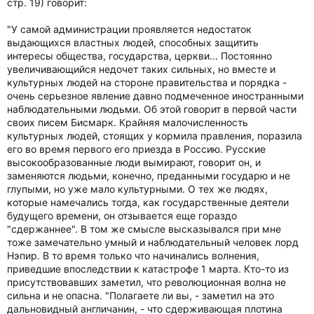
стр. 19) говорит:
"У самой администрации проявляется недостаток
выдающихся властных людей, способных защитить
интересы общества, государства, церкви... Постоянно
увеличивающийся недочет таких сильных, но вместе и
культурных людей на стороне правительства и порядка -
очень серьезное явление давно подмеченное иностранными
наблюдательными людьми. Об этой говорит в первой части
своих писем Бисмарк. Крайняя малочисленность
культурных людей, стоящих у кормила правления, поразила
его во время первого его приезда в Россию. Русские
высокообразованные люди вымирают, говорит он, и
заменяются людьми, конечно, преданными государю и не
глупыми, но уже мало культурными. О тех же людях,
которые намечались тогда, как государственные деятели
будущего времени, он отзывается еще гораздо
"сдержаннее". В том же смысле высказывался при мне
тоже замечательно умный и наблюдательный человек лорд
Нэпир. В то время только что начинались волнения,
приведшие впоследствии к катастрофе 1 марта. Кто-то из
присутствовавших заметил, что революционная волна не
сильна и не опасна. "Полагаете ли вы, - заметил на это
дальновидный англичанин, - что сдерживающая плотина