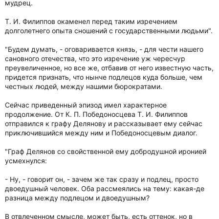
мудрец.
Т. И. Филиппов окаменел перед таким изречением
долголетнего опыта сношений с государственными людьми".
"Будем думать, - оговаривается князь, - для чести нашего
сановного отечества, что это изречение уж чересчур
преувеличенное, но все же, отбавив от него известную часть,
придется признать, что нынче подлецов куда больше, чем
честных людей, между нашими бюрократами.
Сейчас приведенный эпизод имел характерное
продолжение. От К. П. Победоносцева Т. И. Филиппов
отправился к графу Делянову и рассказывает ему сейчас
приключившийся между ним и Победоносцевым диалог.
"Граф Делянов со свойственной ему добродушной иронией
усмехнулся:
- Ну, - говорит он, - зачем же так сразу и подлец, просто
двоедушный человек. Оба рассмеялись на тему: какая-де
разница между подлецом и двоедушным?
В отвлеченном смысле, может быть, есть оттенок, но в