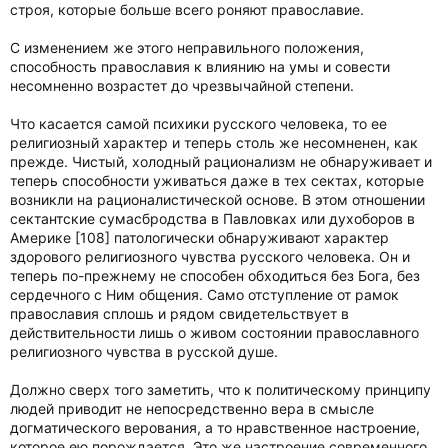
строя, которые больше всего роняют православие.
С изменением же этого неправильного положения,
способность православия к влиянию на умы и совести
несомненно возрастет до чрезвычайной степени.
Что касается самой психики русского человека, то ее
религиозный характер и теперь столь же несомненен, как
прежде. Чистый, холодный рационализм не обнаруживает и
теперь способности уживаться даже в тех сектах, которые
возникли на рационалистической основе. В этом отношении
сектантские сумасбродства в Павловках или духоборов в
Америке [108] патологически обнаруживают характер
здорового религиозного чувства русского человека. Он и
теперь по-прежнему не способен обходиться без Бога, без
сердечного с Ним общения. Само отступление от рамок
православия сплошь и рядом свидетельствует в
действительности лишь о живом состоянии православного
религиозного чувства в русской душе.
Должно сверх того заметить, что к политическому принципу
людей приводит не непосредственно вера в смысле
догматического верования, а то нравственное настроение,
которое ею порождается. Это же настроение современного