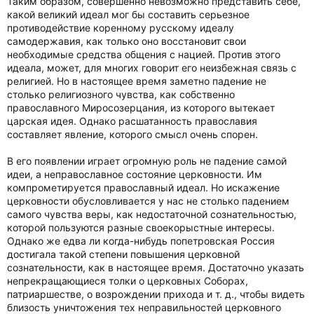
Таким образом, совершенно невозможно представить себе,
какой великий идеал мог бы составить серьезное
противодействие коренному русскому идеалу
самодержавия, как только оно восстановит свои
необходимые средства общения с нацией. Против этого
идеала, может, для многих говорит его неизбежная связь с
религией. Но в настоящее время заметно падение не
столько религиозного чувства, как собственно
православного Миросозерцания, из которого вытекает
царская идея. Однако расшатанность православия
составляет явление, которого смысл очень спорен.
В его появлении играет огромную роль не падение самой
идеи, а неправославное состояние церковности. Им
компрометируется православный идеал. Но искажение
церковности обусловливается у нас не столько падением
самого чувства веры, как недостаточной сознательностью,
которой пользуются разные своекорыстные интересы.
Однако же едва ли когда-нибудь попетровская Россия
достигала такой степени повышения церковной
сознательности, как в настоящее время. Достаточно указать
непрекращающиеся толки о церковных Соборах,
патриаршестве, о возрождении прихода и т. д., чтобы видеть
близость уничтожения тех неправильностей церковного