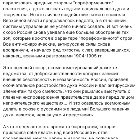
парализовать вредные стороны "пореформенного"
положения, а даже вызвать подъем национального духа и
творчества. Но это личное воздействие самого носителя
Верховной власти продолжалось недолго, а в отношении
системы управления не успело ничего создать. И вот очень
скоро Россия снова увидала еще большее обострение тех
зол, которые кроются в характере "пореформенного" строя.
Все антимонархические, антирусские силы снова
воспрянули, и начался ряд тягостных лет, завершившихся,
наконец, военными разгромами 1904-1905 гг.
Этот военный позор, скомпрометировавший даже те
ведомства, от доброкачественности которых зависит
внешняя безопасность и независимость России, произвел
окончательное расстройство духа России и дал антирусским
элементам такую смелость, что они решились выступить с
планами ниспровержения правительства даже перед лицом
неприятельского нашествия... И это оказалось возможным
делать в союзе с русскими же людьми! Большего падения
духа, кажется, нельзя уже и представить...
А что же делает в это время та бюрократия, которая
присвоила себе власть над всей Россией и, став
посредницей между царем и народом, не допускала