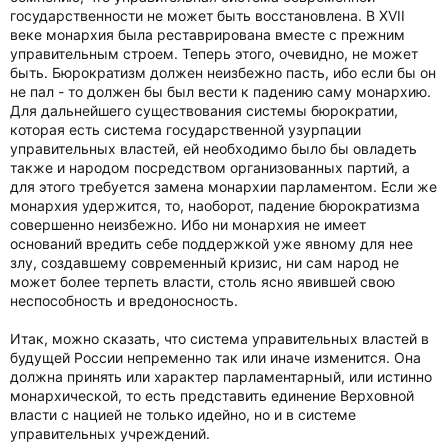
государственности не может быть восстановлена. В XVII
веке монархия была реставрирована вместе с прежним
управительным строем. Теперь этого, очевидно, не может
быть. Бюрократизм должен неизбежно пасть, ибо если бы он
не пал - то должен бы был вести к падению саму монархию.
Для дальнейшего существования системы бюрократии,
которая есть система государственной узурпации
управительных властей, ей необходимо было бы овладеть
также и народом посредством организованных партий, а
для этого требуется замена монархии парламентом. Если же
монархия удержится, то, наоборот, падение бюрократизма
совершенно неизбежно. Ибо ни монархия не имеет
оснований вредить себе поддержкой уже явному для нее
злу, создавшему современный кризис, ни сам народ не
может более терпеть власти, столь ясно явившей свою
неспособность и вредоносность.
Итак, можно сказать, что система управительных властей в
будущей России непременно так или иначе изменится. Она
должна принять или характер парламентарный, или истинно
монархической, то есть представить единение Верховной
власти с нацией не только идейно, но и в системе
управительных учреждений.