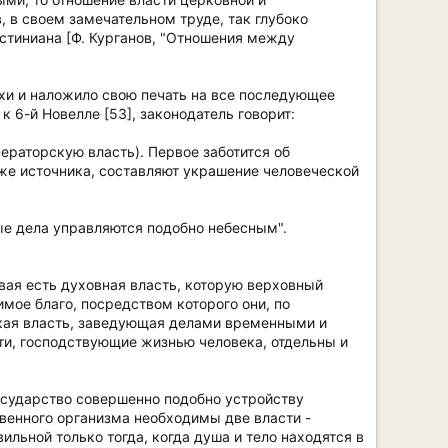
, в своем замечательном труде, так глубоко
стиниана [Ф. Курганов, "Отношения между
охи и наложило свою печать на все последующее
 6-й Новелле [53], законодатель говорит:
ераторскую власть). Первое заботится об
 же источника, составляют украшение человеческой
ые дела управляются подобно небесным".
рвая есть духовная власть, которую верховный
мое благо, посредством которого они, по
ская власть, заведующая делами временными и
и, господствующие жизнью человека, отдельны и
государство совершенно подобно устройству
ственного организма необходимы две власти -
ильной только тогда, когда душа и тело находятся в