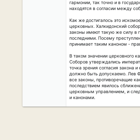
гармонии, так точно и в госуд
находятся в согласии между со
Как же достигалось это искомое
церковных. Халкидонский собор
законы имеют такую же силу в г
последними. Посему преступлен
принимает таким каноном - прав
В таком значении церковного ка
Соборов утверждались императо
точка зрения согласия закона и
должно быть допускаемо. Лев Фи
все законы, противоречащие кан
последствием явилось сближени
церковным управлением, и след
и канонами.