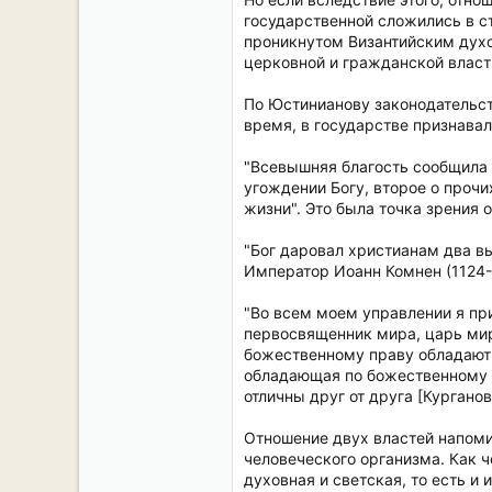
государственной сложились в ст
проникнутом Византийским духо
церковной и гражданской власть
По Юстинианову законодательст
время, в государстве признавал
"Всевышняя благость сообщила 
угождении Богу, второе о прочи
жизни". Это была точка зрения о
"Бог даровал христианам два в
Император Иоанн Комнен (1124-1
"Во всем моем управлении я при
первосвященник мира, царь мир
божественному праву обладают 
обладающая по божественному у
отличны друг от друга [Курганов,
Отношение двух властей напоми
человеческого организма. Как ч
духовная и светская, то есть и