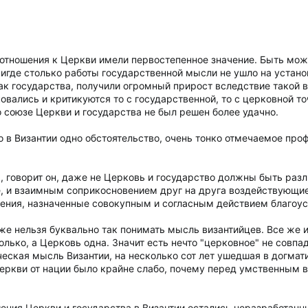
 отношения к Церкви имели первостепенное значение. Быть мож
игде столько работы государственной мысли не ушло на установк
как государства, получили огромный прирост вследствие такой
ковались и критикуются то с государственной, то с церковной т
 о союзе Церкви и государства не был решен более удачно.
 в Византии одно обстоятельство, очень тонко отмечаемое про
м, говорит он, даже не Церковь и государство должны быть раз
 и взаимным соприкосновением друг на друга воздействующие,
ения, назначенные совокупным и согласным действием благоус
 же нельзя буквально так понимать мысль византийцев. Все же 
ько, а Церковь одна. Значит есть нечто "церковное" не совпа
ическая мысль Византии, на несколько сот лет ушедшая в догмат
еркви от нации было крайне слабо, почему перед умственным 
шения Церкви и государства в Византии остались неразработанн