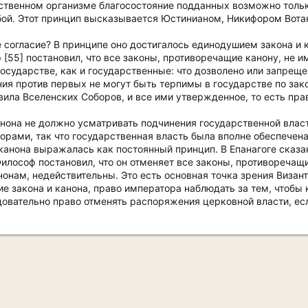
арственном организме благосостояние подданных возможно тольк
бой. Этот принцип высказывается Юстинианом, Никифором Вотан
 согласие? В принципе оно достигалось единодушием закона и 
 [55] постановил, что все законы, противоречащие канону, не 
осударстве, как и государственные: что дозволено или запрещ
ия против первых не могут быть терпимы в государстве по зак
ила Вселенских Соборов, и все ими утвержденное, то есть прав
нона не должно усматривать подчинения государственной власт
рами, так что государственная власть была вполне обеспечена
 канона выражалась как постоянный принцип. В Епанагоге сказ
лософ постановил, что он отменяет все законы, противоречащие
онам, недействительны. Это есть основная точка зрения Визан
е закона и канона, право императора наблюдать за тем, чтобы
овательно право отменять распоряжения церковной власти, ес