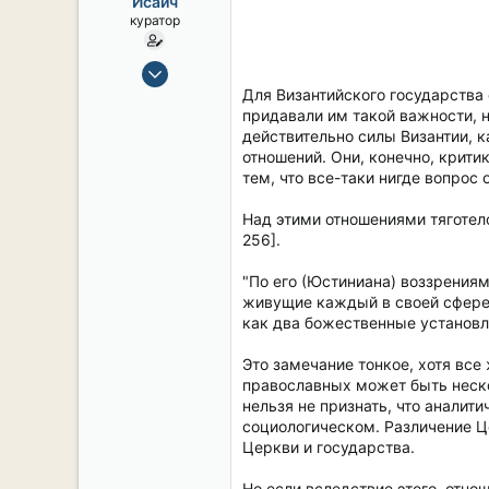
Исаич
ы
л
куратор
а
15 Сен 2019
2,104
Для Византийского государства
придавали им такой важности, н
16
действительно силы Византии, 
38
отношений. Они, конечно, крити
54
тем, что все-таки нигде вопрос
СПб. Центр.
Над этими отношениями тяготело
256].
"По его (Юстиниана) воззрения
живущие каждый в своей сфере,
как два божественные установл
Это замечание тонкое, хотя все
православных может быть нескол
нельзя не признать, что аналит
социологическом. Различение Ц
Церкви и государства.
Но если вследствие этого, отно