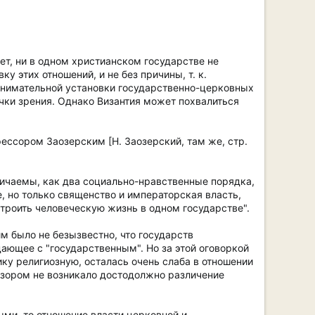
ет, ни в одном христианском государстве не
у этих отношений, и не без причины, т. к.
 внимательной установки государственно-церковных
очки зрения. Однако Византия может похвалиться
фессором Заозерским [Н. Заозерский, там же, стр.
личаемы, как два социально-нравственные порядка,
 но только священство и императорская власть,
троить человеческую жизнь в одном государстве".
им было не безызвестно, что государств
дающее с "государственным". Но за этой оговоркой
ику религиозную, осталась очень слаба в отношении
взором не возникало достодолжно различение
ыми, то отношение власти церковной и