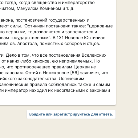
о тогда, когда священство и императорство
иатом, Мануилом Комненом и т. д.
канона, постановлений государственных и
имеют силы. Юстиниан постановил также: "церковные
ено первыми, то дозволяется и запрещается и
онам государственным". В 131 Новелле Юстиниан
ила св. Апостола, поместных соборов и отцов.
и. Дело в том, что все постановления Вселенских
 от каких-либо канонов, ею неприемлемых. Но
ано, что противоречащее правилам Церкви не
 канонам. Фотий в Номоканоне [56] заявляет, что
тийского законодательства. Логическим
 канонические правила соблюдались также и самим
ли император находил их несогласными с законами
Войдите или зарегистрируйтесь для ответа.