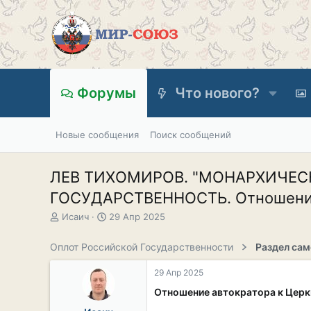
Форумы
Что нового?
Новые сообщения
Поиск сообщений
ЛЕВ ТИХОМИРОВ. "МОНАРХИЧЕСКАЯ
ГОСУДАРСТВЕННОСТЬ. Отношение 
А
Д
Исаич
29 Апр 2025
в
а
т
т
Оплот Российской Государственности
о
а
р
н
29 Апр 2025
т
а
е
ч
Отношение автократора к Церк
м
а