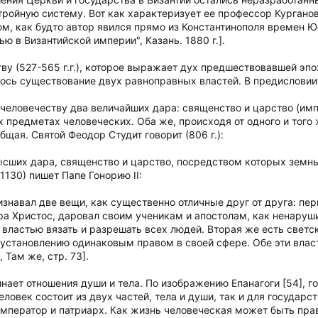
ройную систему. Вот как характеризует ее профессор Курганов
м, как будто автор явился прямо из Константинополя времен Ю
ю в Византийской империи", Казань. 1880 г.].
ву (527-565 г.г.), которое выражает дух предшествовавшей эп
ось существование двух равноправных властей. В предисловии к
человечеству два величайших дара: священство и царство (имп
х предметах человеческих. Оба же, происходя от одного и того
бщая. Святой Феодор Студит говорит (806 г.):
ысших дара, священство и царство, посредством которых земн
130) пишет Папе Гонорию II:
знавал две вещи, как существенно отличные друг от друга: пе
а Христос, даровал своим ученикам и апостолам, как ненаруши
властью вязать и разрешать всех людей. Вторая же есть свет
становлению одинаковым правом в своей сфере. Обе эти власт
 Там же, стр. 73].
нает отношения души и тела. По изображению Епанагоги [54], 
еловек состоит из двух частей, тела и души, так и для государ
 император и патриарх. Как жизнь человеческая может быть прав