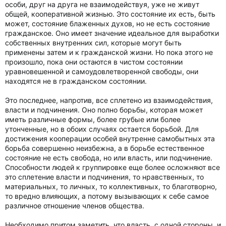
особи, друг на друга не взаимодействуя, уже не живут
общей, кооперативной жизнью. Это состояние их есть, быть
может, состояние блаженных духов, но не есть состояние
гражданское. Оно имеет значение идеальное для выработки
собственных внутренних сил, которые могут быть
применены затем и к гражданской жизни. Но пока этого не
произошло, пока они остаются в чистом состоянии
уравновешенной и самоудовлетворенной свободы, они
находятся не в гражданском состоянии.
Это последнее, напротив, все сплетено из взаимодействия,
власти и подчинения. Оно полно борьбы, которая может
иметь различные формы, более грубые или более
утонченные, но в обоих случаях остается борьбой. Для
достижения кооперации особей внутренне самобытных эта
борьба совершенно неизбежна, а в борьбе естественное
состояние не есть свобода, но или власть, или подчинение.
Способности людей к группировке еще более осложняют все
это сплетение власти и подчинения, то нравственных, то
материальных, то личных, то коллективных, то благотворно,
то вредно влияющих, а потому вызывающих к себе самое
различное отношение членов общества.
Необходимо притом заметить, что власть, с одной стороны, и