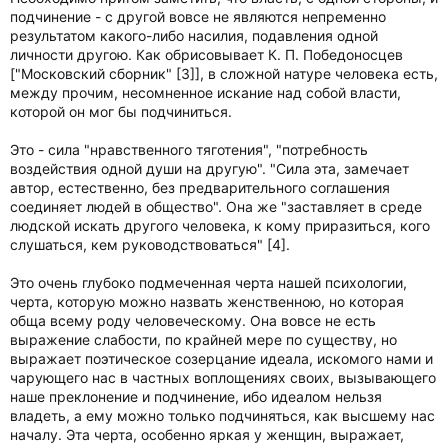
подчинение - с другой вовсе не являются непременно
результатом какого-либо насилия, подавления одной
личности другою. Как обрисовывает К. П. Победоносцев
["Московский сборник" [3]], в сложной натуре человека есть,
между прочим, несомненное искание над собой власти,
которой он мог бы подчиниться.
Это - сила "нравственного тяготения", "потребность
воздействия одной души на другую". "Сила эта, замечает
автор, естественно, без предварительного соглашения
соединяет людей в общество". Она же "заставляет в среде
людской искать другого человека, к кому приразиться, кого
слушаться, кем руководствоваться" [4].
Это очень глубоко подмеченная черта нашей психологии,
черта, которую можно назвать женственною, но которая
обща всему роду человеческому. Она вовсе не есть
выражение слабости, по крайней мере по существу, но
выражает поэтическое созерцание идеала, искомого нами и
чарующего нас в частных воплощениях своих, вызывающего
наше преклонение и подчинение, ибо идеалом нельзя
владеть, а ему можно только подчиняться, как высшему нас
началу. Эта черта, особенно яркая у женщин, выражает,