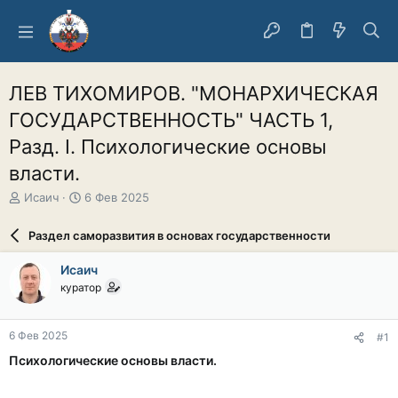
ЛЕВ ТИХОМИРОВ. "МОНАРХИЧЕСКАЯ
ГОСУДАРСТВЕННОСТЬ" ЧАСТЬ 1,
Разд. I. Психологические основы
власти.
А
Д
Исаич
6 Фев 2025
в
а
т
т
Раздел саморазвития в основах государственности
о
а
р
н
Исаич
т
а
куратор
е
ч
м
а
ы
л
6 Фев 2025
#1
а
Психологические основы власти.