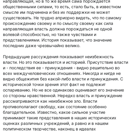
направляющая, но в то же время сама порождается
общественными силами, то есть, стало быть, в известном
смысле им подчинена и без их поддержки не может
существовать. Не трудно априорно видеть, что по самому
происхождению своему и по смыслу своему как сила
направляющая власть должна порождаться не одной
волевой способностью, но также чувствами и
представлениями. История показывает, что значение
последних даже чрезвычайно велико.
Предыдущие рассуждения показывают неизбежность
власти. Но это показывается и историей. Присутствие власти
и - последствия ее - принуждения - видно решительно во
всех междучеловеческих отношениях. Никогда и нигде не
видно общежития без какой-либо власти и принуждения. С
исторической точки зрения этот факт не подлежит
оспариванию. Но не все одинаково оценивают его значение
со стороны нравственной. Нередко власть и принуждение
рассматриваются как неизбежное зло. Власти
противополагают свободу, как состояние особенно
благодетельное. Известно, какое сильное участие
принимают такие представления в наших исторических
оценках различных учреждений, а равно и в нашем
политическом творчестве, наконец в идеалах