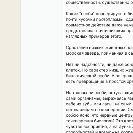
общественности, существенно ра
Какие "особи" кооперируют в би
почти кусочки протоплазмы, од
совместное действие даже немы
представляют почти никаких пр
наглядных примеров этого.
Срастание низших животных, как
морская звезда, пойманная в са
Нет ни надобности, ни даже ос
клеток. Но характер низших жи
биологической особи. А по сра
есть превращение в простой орг
Но таковы ли особи, вступающие
сами организмы, выражаясь язы
себе их зубы или лапы, не сами
сотоварищам по кооперации. См
собою ясно, что нервные центры
точки зрения биологии? Это кле
чувстве восприятия, а на функц
способностей и возможна коопер