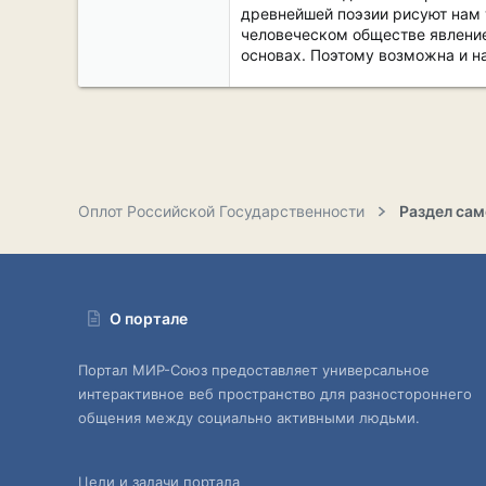
древнейшей поэзии рисуют нам 
человеческом обществе явление
основах. Поэтому возможна и на
Оплот Российской Государственности
О портале
Портал МИР-Союз предоставляет универсальное
интерактивное веб пространство для разностороннего
общения между социально активными людьми.
Цели и задачи портала