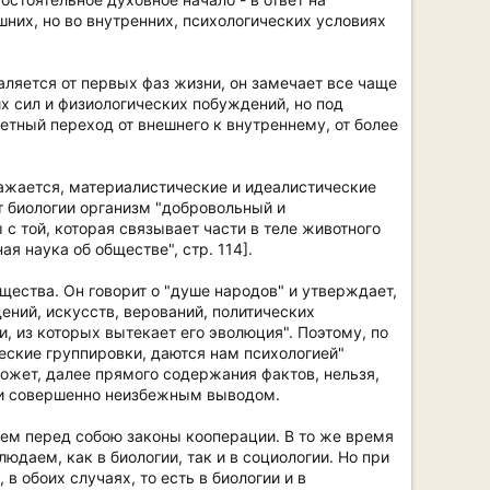
них, но во внутренних, психологических условиях
даляется от первых фаз жизни, он замечает все чаще
 сил и физиологических побуждений, но под
етный переход от внешнего к внутреннему, от более
ражается, материалистические и идеалистические
т биологии организм "добровольный и
с той, которая связывает части в теле животного
я наука об обществе", стр. 114].
щества. Он говорит о "душе народов" и утверждает,
ений, искусств, верований, политических
 из которых вытекает его эволюция". Поэтому, по
ческие группировки, даются нам психологией"
может, далее прямого содержания фактов, нельзя,
гии совершенно неизбежным выводом.
еем перед собою законы кооперации. В то же время
юдаем, как в биологии, так и в социологии. Но при
 обоих случаях, то есть в биологии и в