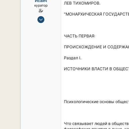
Исаич
ы
л
ЛЕВ ТИХОМИРОВ.
куратор
а
"МОНАРХИЧЕСКАЯ ГОСУДАРСТ
15 Сен 2019
2,105
17
ЧАСТЬ ПЕРВАЯ:
38
54
ПРОИСХОЖДЕНИЕ И СОДЕРЖА
СПб. Центр.
Раздел I.
ИСТОЧНИКИ ВЛАСТИ В ОБЩЕСТ
Психологические основы общес
Что связывает людей в обществе
философские понятия о душе, ка