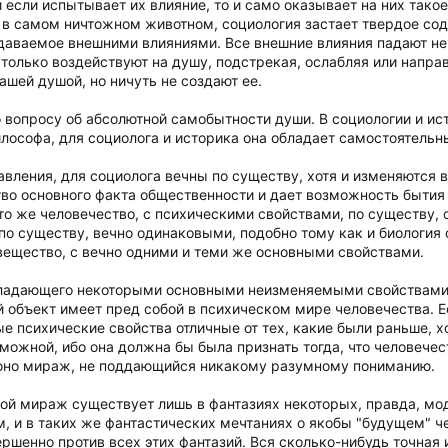
и если испытывает их влияние, то и само оказывает на них тако
 в самом ничтожном животном, социология застает твердое сод
здаваемое внешними влияниями. Все внешние влияния падают не 
только воздействуют на душу, подстрекая, ослабляя или направ
ашей душой, но ничуть не создают ее.
 вопросу об абсолютной самобытности души. В социологии и ист
лософа, для социолога и историка она обладает самостоятель
авления, для социолога вечны по существу, хотя и изменяются 
ство основного факта общественности и дает возможность бытия
то же человечество, с психическими свойствами, по существу, 
 по существу, вечно одинаковыми, подобно тому как и биологи
 вещество, с вечно одними и теми же основными свойствами.
обладающего некоторыми основными неизменяемыми свойствами 
 объект имеет пред собой в психическом мире человечества. Е
е психические свойства отличные от тех, какие были раньше, 
ожной, ибо она должна бы была признать тогда, что человечест
 оно мираж, не поддающийся никакому разумному пониманию.
кой мираж существует лишь в фантазиях некоторых, правда, мод
 и в таких же фантастических мечтаниях о якобы "будущем" че
ршенно против всех этих фантазий. Вся сколько-нибудь точная