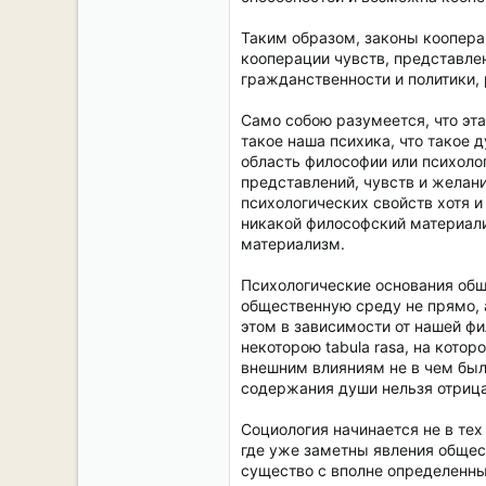
Таким образом, законы коопера
кооперации чувств, представлен
гражданственности и политики, 
Само собою разумеется, что эта
такое наша психика, что такое д
область философии или психолог
представлений, чувств и желан
психологических свойств хотя и
никакой философский материали
материализм.
Психологические основания общ
общественную среду не прямо, 
этом в зависимости от нашей ф
некоторою tabula rasa, на кото
внешним влияниям не в чем было
содержания души нельзя отрица
Социология начинается не в тех
где уже заметны явления обществ
существо с вполне определенны