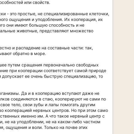
особностей или свойств.
ки - это простые, не специализированные клеточки,
ого ощущения и уподобления. Их кооперация, их
го они имеют большую способность и не
ниальные животные, представляют множество
стно и распадение на составные части: так,
ывают обратно в море.
едшее путем сращения первоначально свободных
ание при кооперации соответствует самой природе
 допускает ее очень быструю специализацию, то
организмы. Да и в кооперацию вступают даже не
лков соединяются в стаю, кооперируют не сами по
 свое тело, свои зубы и лапы помогать другим
во кооперацией нервных центров. Но при этом само
йственных именно им. А что такое нервный центр с
и, не на уподоблении, не на каком-либо частном
я, ощущения и воли. Только на почве этих