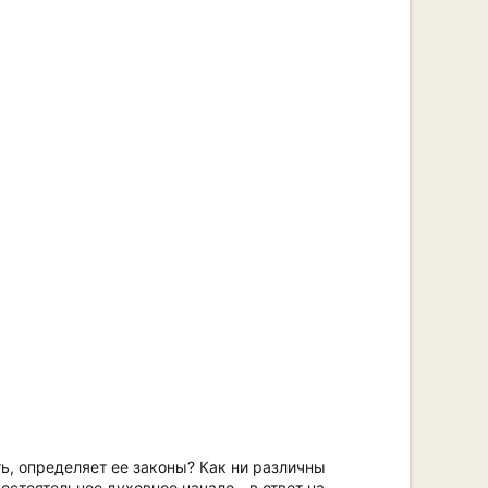
ть, определяет ее законы? Как ни различны
остоятельное духовное начало - в ответ на