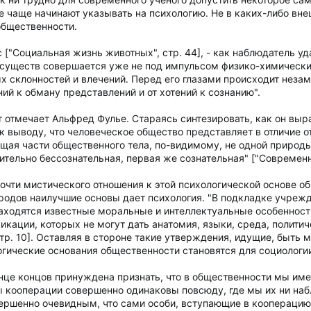
 чаще начинают указывать на психологию. Не в каких-либо внеш
общественности.
ас ["Социальная жизнь животных", стр. 44], - как наблюдатель у
 существ совершается уже не под импульсом физико-химических
 склонностей и влечений. Перед его глазами происходит незам
й к обману представлений и от хотений к сознанию".
т отмечает Альфред Фулье. Стараясь синтезировать, как он вы
к выводу, что человеческое общество представляет в отличие о
щая части общественного тела, по-видимому, не одной природы 
сительно бессознательная, первая же сознательная" ["Современна
очти мистического отношения к этой психологической основе об
родов наилучшие основы дает психология. "В подкладке учрежд
аходятся известные моральные и интеллектуальные особенности,
икации, которых не могут дать анатомия, языки, среда, полити
стр. 10]. Оставляя в стороне такие утверждения, идущие, быть 
ологические основания общественности становятся для социоло
онце концов принуждена признать, что в общественности мы им
ы кооперации совершенно одинаковы повсюду, где мы их ни набл
ершенно очевидным, что сами особи, вступающие в кооперацию, в