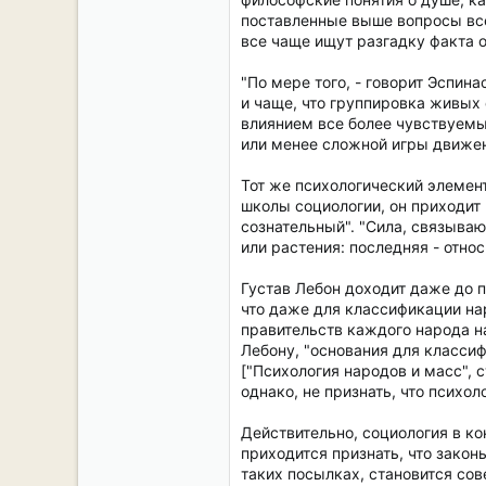
поставленные выше вопросы все
все чаще ищут разгадку факта 
"По мере того, - говорит Эспин
и чаще, что группировка живых
влиянием все более чувствуемых
или менее сложной игры движени
Тот же психологический элемен
школы социологии, он приходит 
сознательный". "Сила, связываю
или растения: последняя - отно
Густав Лебон доходит даже до п
что даже для классификации на
правительств каждого народа н
Лебону, "основания для классиф
["Психология народов и масс", 
однако, не признать, что псих
Действительно, социология в к
приходится признать, что закон
таких посылках, становится сов