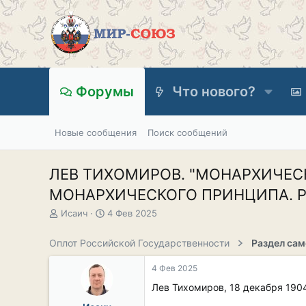
Форумы
Что нового?
Новые сообщения
Поиск сообщений
ЛЕВ ТИХОМИРОВ. "МОНАРХИЧЕС
МОНАРХИЧЕСКОГО ПРИНЦИПА. Раз
А
Д
Исаич
4 Фев 2025
в
а
т
т
Оплот Российской Государственности
о
а
р
н
4 Фев 2025
т
а
е
ч
Лев Тихомиров, 18 декабря 190
м
а