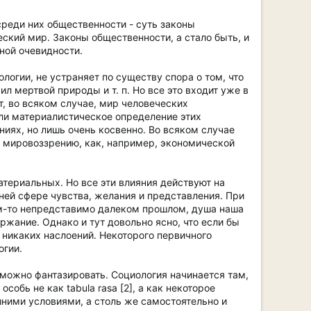
среди них общественности - суть законы
еский мир. Законы общественности, а стало быть, и
ной очевидности.
логии, не устраняет по существу спора о том, что
ил мертвой природы и т. п. Но все это входит уже в
т, во всяком случае, мир человеческих
ли материалистическое определение этих
ниях, но лишь очень косвенно. Во всяком случае
 мировоззрению, как, например, экономической
териальных. Но все эти влияния действуют на
ней сфере чувства, желания и представления. При
ом-то непредставимо далеком прошлом, душа наша
ржание. Однако и тут довольно ясно, что если бы
 никаких наслоений. Некоторого первичного
огии.
м можно фантазировать. Социология начинается там,
обь не как tabula rasa [2], а как некоторое
ними условиями, а столь же самостоятельно и