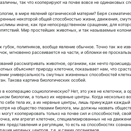
зличны, так что кооперируют на почве вовсе не одинаковых сп
ологии, в мире явлений органической материи? Беря схематичес
аренные некоторой общей способностью жизни, движения, смутн
слимы иначе, как при непосредственном сращении, для которо
епятствий. Мир простейших животных, и так называемые коло
 губок, полипняков, вообще явление обычное. Точно так же изве
чок, мгновенно рассеивается на части, и обломки ее проскальз
нований рассматривать животное, организм, как нечто происш
вотных объясняет природу клеточки, показывает нам, что сраст
щении универсальность смутных жизненных способностей клетки
ан. Такова картина биологических особей.
 в кооперацию социологическую? Нет, это уже не клеточки, а 
ком биологии, а только их нервные центры. Когда несколько во
 по себе тела их, а их нервные центры, лишь принуждая каждый
отря на общество глазами биолога, мы должны назвать общест
 могут кооперировать только на почве сил и способностей, сво
точка, или агрегат клеточек, специализированных не на движени
иях представления и регуляции, то есть на способностях сознани
ация нервных центров, т.е. и самих организмов.