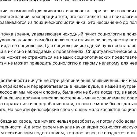
ции, возможной для животных и человека - при возникновении 
ий и желаний, кооперации того, что составляет наш психологич
развиваются из психического источника. Это несомненно до пол
 точка зрения, указывающая исходный пункт социологии в психо
уховное начало, самобытно ли оно и отлично ли по существу от с
ии, а не социологии. Для социологии исходный пункт составляе
ий в их ясно наблюдаемых проявлениях. Спиритуалистическое и
 не может не отражаться на наших социологических представле
зм не может приводить социологию к такому нелепому для нее
ественности ничуть не отрицают значения влияний внешних и ма
а отражаясь и перерабатываясь в нашей душе, в нашей внутрен
илософии мы можем спорить, была или не была когда-то, в как
рой внешние влияния вписали постепенными наслоениями ее соде
 отражаться и перерабатываться, то они не могли бы создать и
ть. Но все эти философские споры очень мало касаются социол
 безднах хаоса, где ничего нельзя разобрать, и потому обо все
енности. А в этом своем начале наука видит социологическую ос
м психическим содержанием, которое вовсе не создается внеш