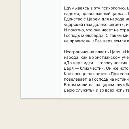
Вдумываясь в эту психологию, 
надежа, православный царь»… В 
Единство с Царем для народа не
«царский глаз далеко сягает», 
И понятно, что она несет не стр
Господь милосерд». С таким мир
не правится». «Без царя земля 
Неограниченна власть Царя: «Н
народа, как в христианском уче
«До царя идти — голову нести».
царя — близ чести». Он же исто
Как солнце он светит: «При солн
повелевает, а Господь на истин
Богом молитва, за царем служба
царю служить» и во всех испыт