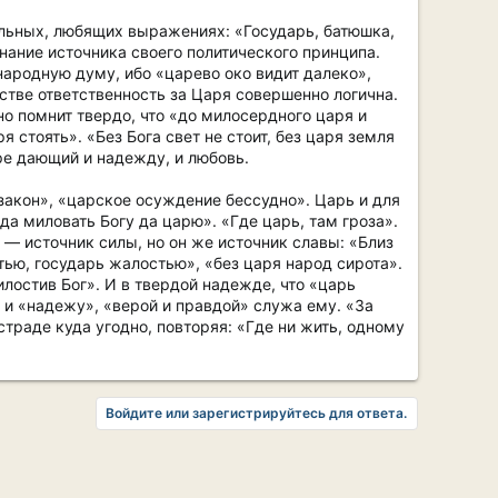
ельных, любящих выражениях: «Государь, батюшка,
знание источника своего политического принципа.
 народную думу, ибо «царево око видит далеко»,
нстве ответственность за Царя совершенно логична.
 но помнит твердо, что «до милосердного царя и
 стоять». «Без Бога свет не стоит, без царя земля
ере дающий и надежду, и любовь.
закон», «царское осуждение бессудно». Царь и для
да миловать Богу да царю». «Где царь, там гроза».
 — источник силы, но он же источник славы: «Близ
стью, государь жалостью», «без царя народ сирота».
милостив Бог». И в твердой надежде, что «царь
 и «надежу», «верой и правдой» служа ему. «За
страде куда угодно, повторяя: «Где ни жить, одному
Войдите или зарегистрируйтесь для ответа.