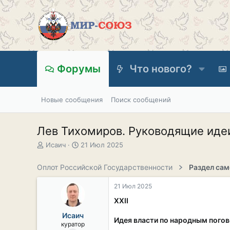
Форумы
Что нового?
Новые сообщения
Поиск сообщений
Лев Тихомиров. Руководящие идеи
А
Д
Исаич
21 Июл 2025
в
а
т
т
Оплот Российской Государственности
о
а
р
н
21 Июл 2025
т
а
е
ч
XXII
м
а
Исаич
ы
л
Идея власти по народным пого
куратор
а