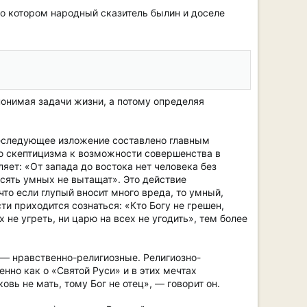
 о котором народный сказитель былин и доселе
понимая задачи жизни, а потому определяя
жеследующее изложение составлено главным
ю скептицизма к возможности совершенства в
яет: «От запада до востока нет человека без
есять умных не вытащат». Это действие
то если глупый вносит много вреда, то умный,
и приходится сознаться: «Кто Богу не грешен,
не угреть, ни царю на всех не угодить», тем более
 — нравственно-религиозные. Религиозно-
нно как о «Святой Руси» и в этих мечтах
ь не мать, тому Бог не отец», — говорит он.