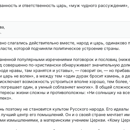
язанность и ответственность царь, «муж чудного рассуждения»,
ва,
.
вно слагались действительно вместе, народ и царь, одинаково 
ласти, которой подчиняли политическое устроение страны.
раненной популярными изречениями поговорок и пословиц (ни
од совершенно по-христиански обнаруживает значительную дол
оде нравы, там хранятся и уставы», — говорит он, — но прибавл
и царь не волен», а между тем «один дурак бросит камень, а д
сключает возможность устроиться вполне хорошо, тем более, ч
погрешает один, а умный соблазняет многих». В общей сложност
нтересы жизни сложны и противоположны: «Ни солнышку на всех 
леко».
ь поэтому не становится культом Русского народа. Его идеалы
лучший центр его помышлений. Он и о своей стране мечтает име
ми измышлениями, а материнским учением Церкви. «Кому Церков