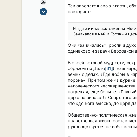
Так определял свою власть, об
15 Сен 2019
повторяет:
2,106
17
Когда зачиналась каменна Моск
38
Зачинался в ней и Грозный царь
54
Они «зачинались», росли и духо
СПб. Центр.
одинаково и задачи Верховной в
В своей вековой мудрости, сох
образом по Далю
[31]
), наш нар
земных делах. «Где добры в нар
порока». При том же «в дураке 
человеческого несовершенства и
погрешая, еще больше. «Глупый 
царю не виноват!» Сверх того и
что «до Бога высоко, до царя да
Общественно-политическая жизн
нравственная жизнь составляет 
руководствуется не собственны