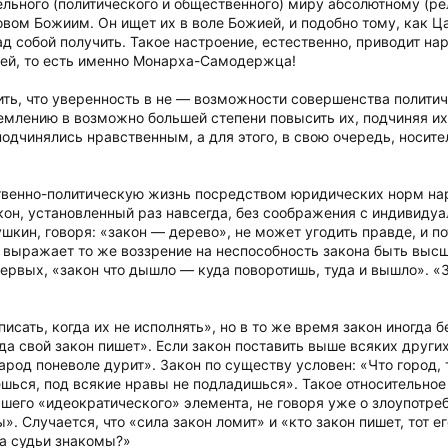
ельного (политического и общественного) миру абсолютному (ре
вом Божиим. Он ищет их в воле Божией, и подобно тому, как Ца
ад собой получить. Такое настроение, естественно, приводит на
ей, то есть именно Монарха-Самодержца!
ить, что уверенность в не — возможности совершенства политич
ремлению в возможно большей степени повысить их, подчиняя и
одчинялись нравственным, а для этого, в свою очередь, носит
венно-политическую жизнь посредством юридических норм наро
кон, установленный раз навсегда, без соображения с индивидуа
шкин, говоря: «закон — дерево», не может угодить правде, и п
д выражает то же воззрение на неспособность закона быть вы
рвых, «закон что дышло — куда поворотишь, туда и вышло». «З
исать, когда их не исполнять», но в то же время закон иногда б
да свой закон пишет». Если закон поставить выше всяких други
арод поневоле дурит». Закон по существу условен: «Что город, 
шься, под всякие нравы не подладишься». Такое относительно
шего «идеократического» элемента, не говоря уже о злоупотре
ы». Случается, что «сила закон ломит» и «кто закон пишет, тот 
да судьи знакомы?»