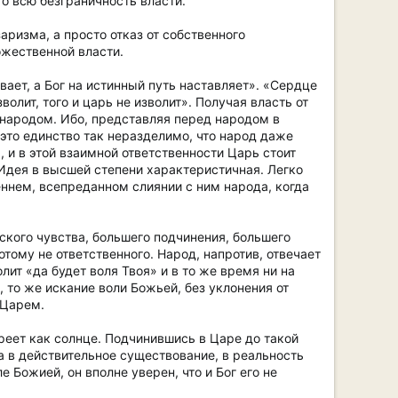
о всю безграничность власти.
ризма, а просто отказ от собственного
ожественной власти.
ает, а Бог на истинный путь наставляет». «Сердце
олит, того и царь не изволит». Получая власть от
с народом. Ибо, представляя перед народом в
 это единство так неразделимо, что народ даже
, и в этой взаимной ответственности Царь стоит
 Идея в высшей степени характеристичная. Легко
еннем, всепреданном слиянии с ним народа, когда
кого чувства, большего подчинения, большего
отому не ответственного. Народ, напротив, отвечает
лит «да будет воля Твоя» и в то же время ни на
 то же искание воли Божьей, без уклонения от
 Царем.
греет как солнце. Подчинившись в Царе до такой
ра в действительное существование, в реальность
 Божией, он вполне уверен, что и Бог его не