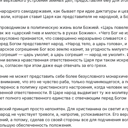
 верховного устроения земных дел, предоставляя ему для этог
народного самодержавия, как бывает при идее диктатуры и цеза
оли, которая ставит Царя как представителя не народной, а Б
проводником в политическую жизнь воли Божией. «Царь повелев
к же «царский гнев и милость в руках Божиих». «Чего Бог не изв
безусловно признается, что совершенно неразрывно сливается 
ред Богом представляет народ. «Народ тело, а царь голова», и
царское согрешение Бог всю землю казнит, за угодность милует»
согрешит — царь умолит, а царь согрешит — народ не умолит».
ени велика нравственная ответственность Царя при таком искр
ь, согласен при этом даже еще отвечать за его грехи.
ние не может представить себе более безусловного монархичес
внимание, что это не чувство раба, только подчиняющегося, а п
 перенос в политику христианского настроения, когда человек мо
венной ответственности. В Царе народ выдвигает ту же молитву,
ает полного нравственного единства с отвечающим перед Богом
еский принцип просто непонятен. Для христианина он светит и 
народ не чувствует тревоги, а, напротив, успокаивается. Его ве
ий, а потому, сделав со своей стороны все для подчинения воле
ибольшую обеспеченность положения.