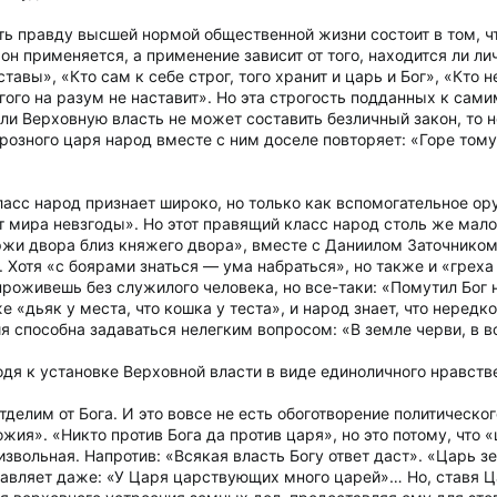
ь правду высшей нормой общественной жизни состоит в том, чтоб
 он применяется, а применение зависит от того, находится ли 
тавы», «Кто сам к себе строг, того хранит и царь и Бог», «Кто н
угого на разум не наставит». Но эта строгость подданных к сам
Если Верховную власть не может составить безличный закон, то
Грозного царя народ вместе с ним доселе повторяет: «Горе том
асс народ признает широко, но только как вспомогательное оруд
мира невзгоды». Но этот правящий класс народ столь же мало 
ржи двора близ княжего двора», вместе с Даниилом Заточником 
 Хотя «с боярами знаться — ума набраться», но также и «греха
 проживешь без служилого человека, но все-таки: «Помутил Бог
 «дьяк у места, что кошка у теста», и народ знает, что нередк
способна задаваться нелегким вопросом: «В земле черви, в вод
одя к установке Верховной власти в виде единоличного нравств
тделим от Бога. И это вовсе не есть обоготворение политическо
ожия». «Никто против Бога да против царя», но это потому, что «
извольная. Напротив: «Всякая власть Богу ответ даст». «Царь 
авляет даже: «У Царя царствующих много царей»… Но, ставя Ца