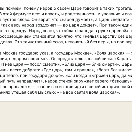
мы поймем, почему народ о своем Царе говорит в таких трогат
этой формуле все: и власть, и родственность, и упование и со
 пустое слово. Он верит, что «народ думает», а Царь «ведает»
и «как весь народ воздохнет — до царя дойдет». При таком еди
ах, а надежду. Народ знает, что «благо народа в руке царевой»,
осозерцанием становится понятно, что «нельзя царству без царя
вдова». Это таинственный союз, непонятный без веры, но при в
е Москва государю указ, а государь Москве». «Воля царская — 
нии, недаром носит меч. Он предстатель грозной силы. «Карать 
 «Гнев царя — посол смерти». «Близ царя — близ смерти». Царь
чник всего доброго: «Где царь, там и правда», «богат Бог мило
це тепло, при государе добро». Если когда и «грозен царь, да 
ный путь направляет», народ стеной окружает своего «батюшку»
 не пропадет» — говорит он и готов идти в своей исторической 
аниях утешая себя мыслью: «На все святая воля царская».