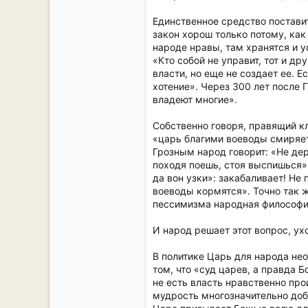
Единственное средство поставит
закон хорош только потому, как
народе нравы, там хранятся и ус
«Кто собой не управит, тот и др
власти, но еще не создает ее. 
хотение». Через 300 лет после 
владеют многие».
Собственно говоря, правящий кл
«царь благими воеводы смиряет 
Грозным народ говорит: «Не де
походя поешь, стоя выспишься».
да вон узки»: закабаливает! Не
воеводы кормятся». Точно так же
пессимизма народная философия 
И народ решает этот вопрос, ух
В политике Царь для народа нео
том, что «суд царев, а правда Б
не есть власть нравственно про
мудрость многозначительно доб