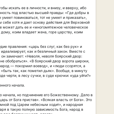
ы искать ее в личности, и внизу, и вверху, ибо
личность под властью высшей правды: «Где добры в
е умеет повиноваться, тот не умеет и приказать»,
им себе хотя и дает основу действия для Верховной
 не может дать ее и «многомятежное человеческое
у дому, коим владеет жена, горе царству, коим
ие правления: «царь без слуг, как без рук» и
идеализирует, как и безличный закон. Вместе с
он замечает: «Неволя, неволя боярский двор:
 не обобраться». «В боярский двор ворота широки,
 народ — покормил воевод», и «люди ссорятся, а
о «быть так, как пометил дьяк». Вообще, в минуту
е черти, в лесу сучки, в суде крючки: куда уйти?»
енного начала.
го начала, но подчинение его Божественному. Дело в
царь от Бога пристав». «Всякая власть от Бога». Это
земной под Царем небесным ходит», и народная
ря в такую полную зависимость Бога, народ в