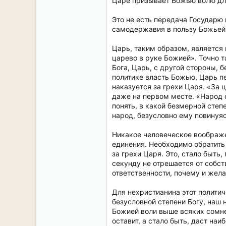
Царе призывает Божью волю для
Это не есть передача Государю 
самодержавия в пользу Божьей в
Царь, таким образом, является 
царево в руке Божией». Точно та
Бога, Царь, с другой стороны, 
политике власть Божью, Царь пе
наказуется за грехи Царя. «За 
даже на первом месте. «Народ 
понять, в какой безмерной степ
народ, безусловно ему повинуяс
Никакое человеческое воображе
единения. Необходимо обратить 
за грехи Царя. Это, стало быть,
секунду не отрешается от собст
ответственности, почему и жел
Для нехристианина этот политич
безусловной степени Богу, наш 
Божией воли выше всяких сомнен
оставит, а стало быть, даст на