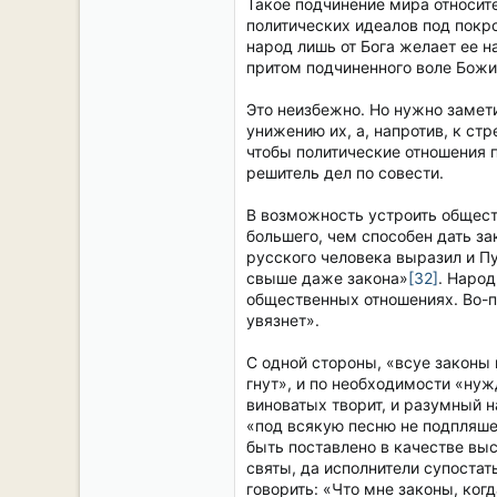
Такое подчинение мира относит
политических идеалов под покро
народ лишь от Бога желает ее н
притом подчиненного воле Божи
Это неизбежно. Но нужно замет
унижению их, а, напротив, к ст
чтобы политические отношения п
решитель дел по совести.
В возможность устроить общест
большего, чем способен дать за
русского человека выразил и Пу
свыше даже закона»
[32]
. Наро
общественных отношениях. Во-пе
увязнет».
С одной стороны, «всуе законы п
гнут», и по необходимости «нуж
виноватых творит, и разумный н
«под всякую песню не подпляше
быть поставлено в качестве выс
святы, да исполнители супостат
говорить: «Что мне законы, ког