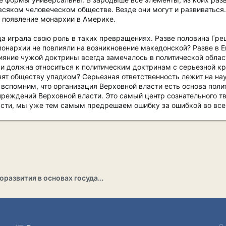
 всяком человеческом обществе. Везде они могут и развиваться
 появление монархии в Америке.
да играла свою роль в таких превращениях. Разве половина Гр
монархии не повлияли на возникновение македонской? Разве в Е
ияние чужой доктрины всегда замечалось в политической облас
 и должна относиться к политическим доктринам с серьезной к
т обществу упадком? Серьезная ответственность лежит на наук
вспомним, что организация Верховной власти есть основа полит
реждений Верховной власти. Это самый центр сознательного т
асти, мы уже тем самым предрешаем ошибку за ошибкой во все
Раздел саморазвития в основах государственности