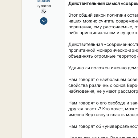
Исаич
ы
л
Действительный смысл «совреме
куратор
а
Этот общий закон политики ост
15 Сен 2019
наших можно считать современн
2,106
порицания, ему расточаемые, от
либо принципиальном и существ
17
38
Действительная «современность»
54
пропитанной монархическо-арис
объединять огромные территор
СПб. Центр.
Удачно ли положен именно демо
Нам говорят о наибольшем сове
свойства различных основ Верх
наблюдения, не умеют рассмот
Нам говорят о его свободе и за
другая власть? Кто хочет, може
именно Верховную власть масс
Нам говорят об «универсальнос
Но все это не ново. Все основн