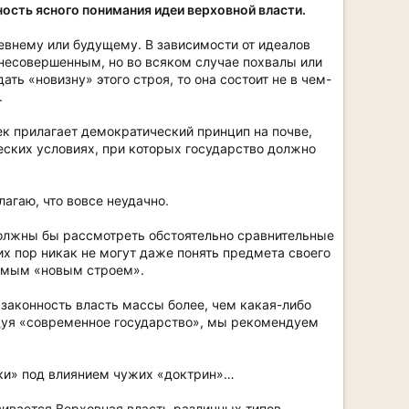
ость ясного понимания идеи верховной власти.
евнему или будущему. В зависимости от идеалов
несовершенным, но во всяком случае похвалы или
ь «новизну» этого строя, то она состоит не в чем-
.
век прилагает демократический принцип на почве,
ских условиях, при которых государство должно
агаю, что вовсе неудачно.
должны бы рассмотреть обстоятельно сравнительные
х пор никак не могут даже понять предмета своего
емым «новым строем».
и законность власть массы более, чем какая-либо
ендуя «современное государство», мы рекомендуем
вки» под влиянием чужих «доктрин»…
вивается Верховная власть различных типов,