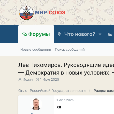
Форумы
Что нового?
Новые сообщения
Поиск сообщений
Лев Тихомиров. Руководящие идеи
— Демократия в новых условиях. —
А
Д
Исаич
1 Июл 2025
в
а
т
т
Оплот Российской Государственности
о
а
р
н
1 Июл 2025
т
а
е
ч
XII
м
а