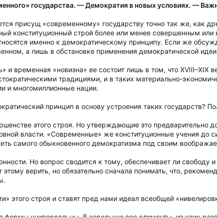
нного» государства. — Демократия в новых условиях. — Важн
ается присущ «современному» государству точно так же, как др
ый конституционный строй более или менее совершенным или 
носятся именно к демократическому принципу. Если же обсуждат
енном, а лишь в обстановке применения демократической идеи
 и временная «новизна» ее состоит лишь в том, что XVIII–XIX 
тократическими традициями, и в таких материально-экономиче
ии и многомиллионные нации.
кратический принцип в основу устроения таких государств? Пол
ршенстве этого строя. Но утверждающие это предварительно 
овной власти. «Современные» же конституционные учения до си
реть самого обыкновенного демократизма под своим вообража
конности. Но вопрос сводится к тому, обеспечивает ли свободу 
т этому верить, но обязательно сначала понимать, что, реком
ы.
ти» этого строя и ставят пред нами идеал всеобщей «нивелиро
ые формы универсальны. В зародыше все элементы, из коих раз