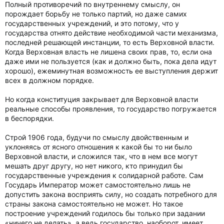
Полный противоречий по внутреннему смыслу, он
порождает борьбу не только партий, но даже самих
государственных учреждений, и это потому, что у
государства отнято действие необходимой части механизма,
последней решающей инстанции, то есть Верховной власти.
Когда Верховная власть не лишена своих прав, то, если она
даже ими не пользуется (как и должно быть, пока дела идут
хорошо), ежеминутная возможность ее выступления держит
всех в должном порядке.
Но когда конституция закрывает для Верховной власти
реальные способы проявления, то государство погружается
в беспорядки.
Строй 1906 года, будучи по смыслу двойственным и
уклоняясь от ясного отношения к какой бы то ни было
Верховной власти, и сложился так, что в нем все могут
мешать друг другу, но нет никого, кто принудил бы
государственные учреждения к солидарной работе. Сам
Государь Император может самостоятельно лишь не
допустить закона восприять силу, но создать потребного для
страны закона самостоятельно не может. Но такое
построение учреждений годилось бы только при задании
«ничего не делать», а ведь государство, наоборот, имеет