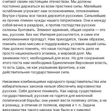
считают своим настоящим отечеством. Мы должны
постоянно держаться во всем престиже силы. Малейшее
ослабление угрожает нам осложнениями, отложениями.
Внутри страны все также держится русскими. Сильнейшие
из прочих племен чужды нашего патриотизма. Они и между
собой вечно в раздорах, а против господства русских
склонны бунтовать. Элемент единения, общая скрепа — это
мы, русские. Без нас Империя рассыплется, и сами эти
иноплеменники пропадут. Нам приходится, таким образом,
помнить свою миссию и поддерживать условия нашей силы.
Нам должно помнить, что наше господство есть дело не
просто национального эгоизма, а мировой долг. Мы
занимаем пост, необходимый для всех. Но для сохранения
этого поста нам необходима Единоличная Верховная власть,
то есть Царь, не как украшение фронтона, а как
действительная государственная сила.
Никакими комбинациями народного представительства или
избирательных законов нельзя обеспечить верховенства
русских. Себя должно понимать. Как народ существенно
государственный, русские не годятся для мелочной
политической борьбы: они умеют вести политику оптом, а не
в розницу, в отличие от поляков, евреев и т. п. Задачи
верховенства такого народа (как было и у римлян)