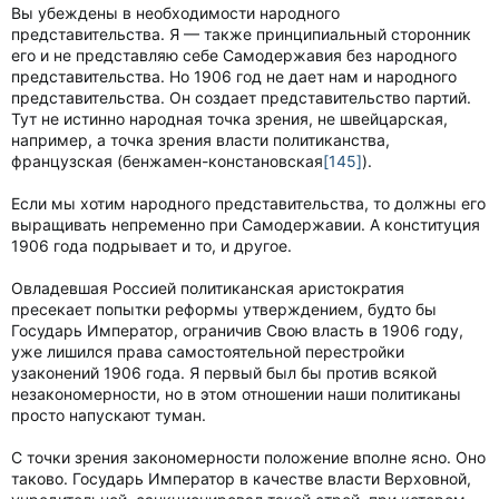
Вы убеждены в необходимости народного
представительства. Я — также принципиальный сторонник
его и не представляю себе Самодержавия без народного
представительства. Но 1906 год не дает нам и народного
представительства. Он создает представительство партий.
Тут не истинно народная точка зрения, не швейцарская,
например, а точка зрения власти политиканства,
французская (бенжамен-констановская
[145]
).
Если мы хотим народного представительства, то должны его
выращивать непременно при Самодержавии. А конституция
1906 года подрывает и то, и другое.
Овладевшая Россией политиканская аристократия
пресекает попытки реформы утверждением, будто бы
Государь Император, ограничив Свою власть в 1906 году,
уже лишился права самостоятельной перестройки
узаконений 1906 года. Я первый был бы против всякой
незакономерности, но в этом отношении наши политиканы
просто напускают туман.
С точки зрения закономерности положение вполне ясно. Оно
таково. Государь Император в качестве власти Верховной,