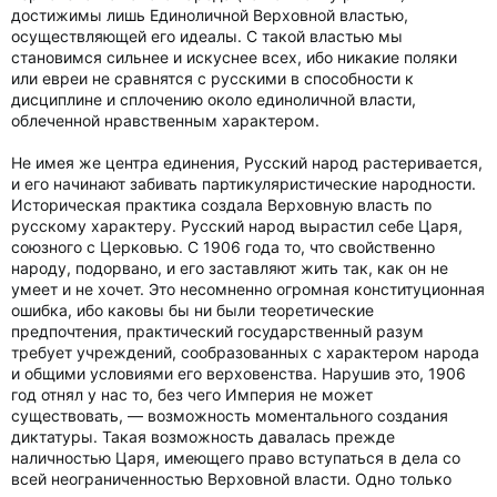
достижимы лишь Единоличной Верховной властью,
осуществляющей его идеалы. С такой властью мы
становимся сильнее и искуснее всех, ибо никакие поляки
или евреи не сравнятся с русскими в способности к
дисциплине и сплочению около единоличной власти,
облеченной нравственным характером.
Не имея же центра единения, Русский народ растеривается,
и его начинают забивать партикуляристические народности.
Историческая практика создала Верховную власть по
русскому характеру. Русский народ вырастил себе Царя,
союзного с Церковью. С 1906 года то, что свойственно
народу, подорвано, и его заставляют жить так, как он не
умеет и не хочет. Это несомненно огромная конституционная
ошибка, ибо каковы бы ни были теоретические
предпочтения, практический государственный разум
требует учреждений, сообразованных с характером народа
и общими условиями его верховенства. Нарушив это, 1906
год отнял у нас то, без чего Империя не может
существовать, — возможность моментального создания
диктатуры. Такая возможность давалась прежде
наличностью Царя, имеющего право вступаться в дела со
всей неограниченностью Верховной власти. Одно только