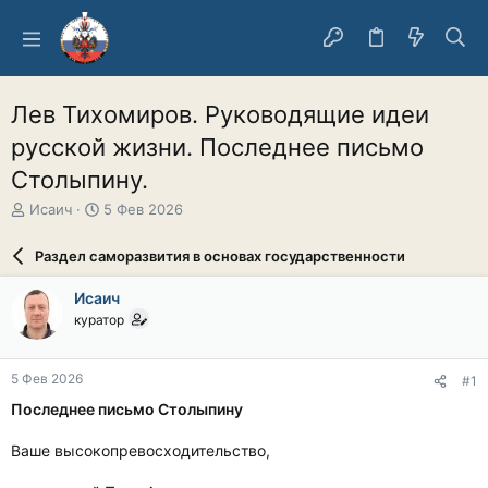
Лев Тихомиров. Руководящие идеи
русской жизни. Последнее письмо
Столыпину.
А
Д
Исаич
5 Фев 2026
в
а
т
т
Раздел саморазвития в основах государственности
о
а
р
н
Исаич
т
а
куратор
е
ч
м
а
ы
л
5 Фев 2026
#1
а
Последнее письмо Столыпину
Ваше высокопревосходительство,