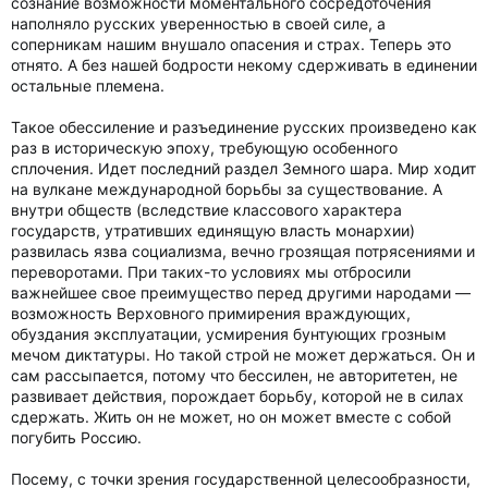
сознание возможности моментального сосредоточения
наполняло русских уверенностью в своей силе, а
соперникам нашим внушало опасения и страх. Теперь это
отнято. А без нашей бодрости некому сдерживать в единении
остальные племена.
Такое обессиление и разъединение русских произведено как
раз в историческую эпоху, требующую особенного
сплочения. Идет последний раздел Земного шара. Мир ходит
на вулкане международной борьбы за существование. А
внутри обществ (вследствие классового характера
государств, утративших единящую власть монархии)
развилась язва социализма, вечно грозящая потрясениями и
переворотами. При таких-то условиях мы отбросили
важнейшее свое преимущество перед другими народами —
возможность Верховного примирения враждующих,
обуздания эксплуатации, усмирения бунтующих грозным
мечом диктатуры. Но такой строй не может держаться. Он и
сам рассыпается, потому что бессилен, не авторитетен, не
развивает действия, порождает борьбу, которой не в силах
сдержать. Жить он не может, но он может вместе с собой
погубить Россию.
Посему, с точки зрения государственной целесообразности,