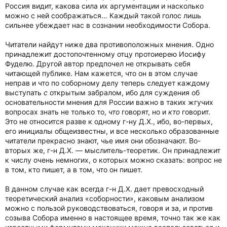
Россия видит, какова сила их аргументации и насколько
можно с ней соображаться… Каждый такой голос лишь
сильнее убеждает нас в сознании необходимости Собора.
Читатели найдут ниже два противоположных мнения. Одно
принадлежит достопочтенному отцу протоиерею Иосифу
Фуделю. Другой автор предпочел не открывать себя
читающей публике. Нам кажется, что он в этом случае
неправ и что по соборному делу теперь следует каждому
выступать
с
открытым забралом, ибо для суждения об
основательности мнения для России важно в таких жгучих
вопросах знать не только то,
что
говорят, но и
кто
говорит.
Это не относится разве к одному г-ну Д.Х., ибо, во-первых,
его инициалы общеизвестны, и все несколько образованные
читатели прекрасно знают, чье имя они обозначают. Во-
вторых же, г-н Д.Х. — мыслитель-теоретик. Он принадлежит
к числу очень немногих, о которых можно сказать: вопрос не
в том, кто пишет, а в том, что он пишет.
В данном случае как всегда г-н Д.Х. дает превосходный
теоретический анализ «соборности», каковым анализом
можно с пользой руководствоваться, говоря и за, и против
созыва Собора именно в настоящее время, точно так же как