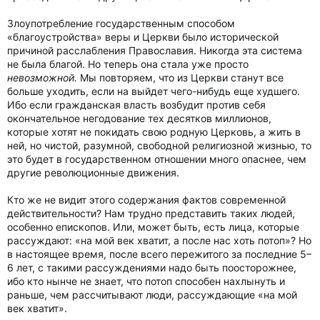
Злоупотребление государственным способом
«благоустройства» веры и Церкви было исторической
причиной расслабления Православия. Никогда эта система
не была благой. Но теперь она стала уже просто
невозможной.
Мы повторяем, что из Церкви станут все
больше уходить, если на выйдет чего-нибудь еще худшего.
Ибо если гражданская власть возбудит против себя
окончательное негодование тех десятков миллионов,
которые хотят не покидать свою родную Церковь, а жить в
ней, но чистой, разумной, свободной религиозной жизнью, то
это будет в государственном отношении много опаснее, чем
другие революционные движения.
Кто же не видит этого содержания фактов современной
действительности? Нам трудно представить таких людей,
особенно епископов. Или, может быть, есть лица, которые
рассуждают: «на мой век хватит, а после нас хоть потоп»? Но
в настоящее время, после всего пережитого за последние 5–
6 лет, с такими рассуждениями надо быть поосторожнее,
ибо кто нынче не знает, что потоп способен нахлынуть и
раньше, чем рассчитывают люди, рассуждающие «на мой
век хватит».