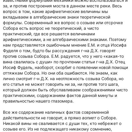
известными формулами механики можно воспользоваться и
за, и против построения моста в данном месте реки. Весь
вопрос в том, какие арифметические величины мы
вкладываем в алгебраические знаки теоретической
формулы. Современный же вопрос о созыве или отсрочке
Собора есть вопрос не теоретический, а чисто
практический, где все решается величинами
арифметическими, а не алгебраическими знаками. Поэтому
нам представляется ошибочным мнение Е.М. и отца Иосифа
Фуделя о том, будто бы рассуждения г-на Д.Х. говорят
против созыва Собора. Е.М. радуется, что у него «какая-то
вина свалилась с души» по прочтении статьи г-на Д.Х. Отец
Иосиф Фудель, наоборот, скорбит о появлении новой помощи
оттяжкам Собора. Но они оба ошибаются. Не знаем, как
лично смотрит г-н Д.Х. на неотложность созыва Собора, но
его статья не может говорить ни за, ни против того шага,
который должен быть обуславливаем соображениями чисто
практическими, содержанием фактов данной минуты и
правильностью нашего глазомера.
Все же содержание наличных фактов современной
действительности не говорит, а прямо
вопиет
о Соборе.
Никакой вины не сваливается с души тех, кто небрежет о
созыве его. Из не подлежащего никакому сомнению,