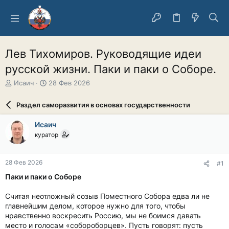
Лев Тихомиров. Руководящие идеи
русской жизни. Паки и паки о Соборе.
А
Д
Исаич
28 Фев 2026
в
а
т
т
Раздел саморазвития в основах государственности
о
а
р
н
Исаич
т
а
куратор
е
ч
м
а
ы
л
28 Фев 2026
#1
а
Паки и паки о Соборе
Считая неотложный созыв Поместного Собора едва ли не
главнейшим делом, которое нужно для того, чтобы
нравственно воскресить Россию, мы не боимся давать
место и голосам «собороборцев». Пусть говорят: пусть