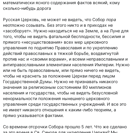
математически ясного содержания фактов всякий, кому
сколько-нибудь дорога
Русская Церковь, не может не видеть, что Собор
пора
неотложно созывать. Без этого никто и в приходах не
«засоборует». Нужно находиться не на Земле, а на Луне для
того, чтобы не видеть фатальной бесплодности, бессилия и
прямого «несуществования» всех мер церковного
управления по поднятию Православия и по укреплению
действий православных в тяжкой борьбе, воздвигнутой
против нас и «своими ворами», и всеми неправославными и
антиправославными элементами населения Империи. Нужно
или не быть православным, или прямо ничего не видеть,
чтобы не краснеть за положение Церкви перед лицом
Государственной Думы. Нужно не признавать никакого
значения за религиозным состоянием 80 миллионов
населения и государства, чтобы не видеть безусловной
ненормальности положения нынешнего церковного
управления среди государственных учреждений. И все это
не имеет никакого отношения к каким-либо теориям, а
прямо указывается фактами.
Со времени отсрочки Собора прошло 5 лет. Что же сделано
за это время в Св. Синоде для укрепления Церкви? Мы