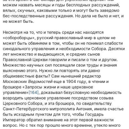
можем назвать месяцы и годы бесплодных рассуждений,
вялых, скучных, каковыми только и могут быть заведомо
бес-последственные рассуждения. Но дела не было и нет, и
не может быть.
Несмотря на то, что и теперь среди нас находятся
«собороборцы», русский православный мир в целом не
может быть обвиняем в том, чтобы он не понимал слабости
синодального управления и необходимости Собора. Десятки
лет множество и выдающихся, и средних сынов
Православной Церкви говорили и писали о том и другом.
Множество научных сил посвящали свои труды и знания
выяснению этого. Нужно ли повторять эти давно
общеизвестные факты? Сам нынешний редактор
Московских Ведомостей
еще в 1904 году, в чтении и
брошюре «Запросы жизни и наше церковное
управление»
[164]
, доказывал безусловную необходимость
возродить церковное управление посредством созыва
Церковного Собора, и эта брошюра, по свидетельству
Санкт-Петербургского митрополита Антония, имела счастье
быть исходным пунктом для того, чтобы Государь
Император обратил внимание на этот первой важности
вопрос. Но с тех пор прошло много времени, утекло много