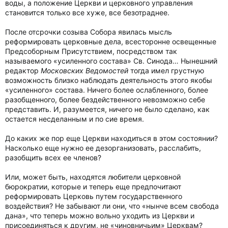
воды, а положение Церкви и церковного управления
становится только все хуже, все безотраднее.
После отсрочки созыва Собора явилась мысль
реформировать церковные дела, всесторонне освещенные
Предсоборным Присутствием, посредством так
называемого «усиленного состава» Св. Синода… Нынешний
редактор
Московских Ведомостей
тогда имел грустную
возможность близко наблюдать деятельность этого якобы
«усиленного» состава. Ничего более ослабленного, более
разобщенного, более бездейственного невозможно себе
представить. И, разумеется, ничего не было сделано, как
остается несделанным и по сие время.
До каких же пор еще Церкви находиться в этом состоянии?
Насколько еще нужно ее дезорганизовать, расслабить,
разобщить всех ее членов?
Или, может быть, находятся любители церковной
бюрократии, которые и теперь еще предпочитают
реформировать Церковь путем государственного
воздействия? Не забывают ли они, что «нынче всем свобода
дана», что теперь можно вольно уходить из Церкви и
присоединяться к другим, не «чиновничьим» Церквам?