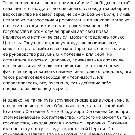
"справедливости", "веротерпимости" или "свободы совести"
означает, что государство для своего руководства избирает
верховенство не самой веры, не самой Божьей Воли, а лишь
некоторых философских и религиозных принципов, которые
оно само находит истинным выражением веры. Но
государство в этом случае превышает свои права.
Религиозную истину, ее смысл, может определять только
Церковь. Государство, как учреждение политическое,
может открыто выйти из союза с Церковью, если не считает
ее руководство разумным и полезным для себя. Но
оставаться в союзе с Церковью, признавать на словах ее
изъяснительницей религиозной истины и в то же время
фактически присваивать самому себе право определять, что
такое религиозная свобода или терпимость, или
справедливость, это, очевидно, есть действие либо
недомыслия, либо лицемерия.
И однако, на такой путь вступают иногда даже люди умные,
совершенно искренние. Образчик представлял покойный
Владимир Соловьев *. Но у Владимира Соловьева было при
этом извиняющее обстоятельство, которого не может быть у
государства, находящегося в союзе с Церковью. Соловьев
именно в эту эпоху не видел конкретной Церкви. Он
откровенно заявлял, что не находит, где именно Церковь и