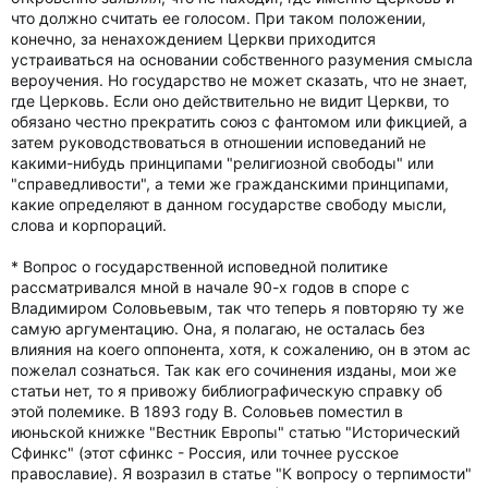
что должно считать ее голосом. При таком положении,
конечно, за ненахождением Церкви приходится
устраиваться на основании собственного разумения смысла
вероучения. Но государство не может сказать, что не знает,
где Церковь. Если оно действительно не видит Церкви, то
обязано честно прекратить союз с фантомом или фикцией, а
затем руководствоваться в отношении исповеданий не
какими-нибудь принципами "религиозной свободы" или
"справедливости", а теми же гражданскими принципами,
какие определяют в данном государстве свободу мысли,
слова и корпораций.
* Вопрос о государственной исповедной политике
рассматривался мной в начале 90-х годов в споре с
Владимиром Соловьевым, так что теперь я повторяю ту же
самую аргументацию. Она, я полагаю, не осталась без
влияния на коего оппонента, хотя, к сожалению, он в этом ас
пожелал сознаться. Так как его сочинения изданы, мои же
статьи нет, то я привожу библиографическую справку об
этой полемике. В 1893 году В. Соловьев поместил в
июньской книжке "Вестник Европы" статью "Исторический
Сфинкс" (этот сфинкс - Россия, или точнее русское
православие). Я возразил в статье "К вопросу о терпимости"