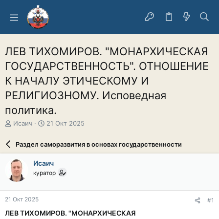
ЛЕВ ТИХОМИРОВ. "МОНАРХИЧЕСКАЯ
ГОСУДАРСТВЕННОСТЬ". ОТНОШЕНИЕ
К НАЧАЛУ ЭТИЧЕСКОМУ И
РЕЛИГИОЗНОМУ. Исповедная
политика.
А
Д
Исаич
21 Окт 2025
в
а
т
т
Раздел саморазвития в основах государственности
о
а
р
н
Исаич
т
а
куратор
е
ч
м
а
ы
л
21 Окт 2025
#1
а
ЛЕВ ТИХОМИРОВ. "МОНАРХИЧЕСКАЯ