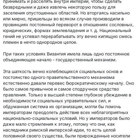
принимать и расселять внутри империи, чтобы сделать
безвредными и даже извлечь некоторую пользу для
заселения опустошенных областей. Но вторгаясь насильно
или мирно, пришельцы во всяком случае производили в
провинциях постоянный переворот в отношениях сословных,
юридических, формах землевладения и т. д. Национальный
гений не успевал перерабатывать эту вечно кипящую смесь
племен в нечто однородное целое.
При таких условиях Византия имела лишь одно постоянное
объединяющее начало - государственный механизм.
Эта шаткость вечно колеблющихся социальных основ и
постоянство одного правительственного механизма
естественно давали перевес бюрократическому началу. Оно
было самое привычное и самое сподручное средство
правления. Только в высшей степени глубокое убеждение в
необходимости социальных управительных сил, и
обдуманная система их организации, могли бы помочь
императорам преодолеть действие всех неблагоприятных
национально-социальных условий. Но у императоров было
даже мало стремления к этому, потому что они, как
наследники римской имперской идеи, то есть целой
половиной своего существа, были прирожденные носители