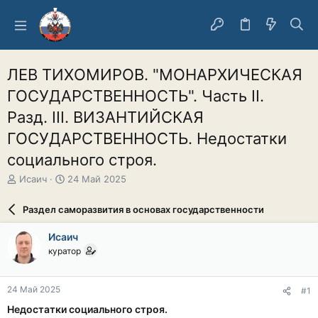
ЛЕВ ТИХОМИРОВ. "МОНАРХИЧЕСКАЯ
ГОСУДАРСТВЕННОСТЬ". Часть II.
Разд. III. ВИЗАНТИЙСКАЯ
ГОСУДАРСТВЕННОСТЬ. Недостатки
социального строя.
А
Д
Исаич
24 Май 2025
в
а
т
т
Раздел саморазвития в основах государственности
о
а
р
н
Исаич
т
а
куратор
е
ч
м
а
ы
л
24 Май 2025
#1
а
Недостатки социального строя.