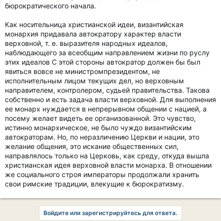
бюрократического начала.
Как носительница христианской идеи, византийская
монархия придавала автократору характер власти
верховной, т. е. выразителя народных идеалов,
наблюдающего за всеобщим направлением жизни по руслу
этих идеалов С этой стороны автократор должен бы был
явиться вовсе не министромпрезидентом, не
исполнительным лицом текущих дел, но верховным
направителем, контролером, судьей правительства. Такова
собственно и есть задача власти верховной. Для выполнения
ее монарх нуждается в непрерывном общении с нацией, а
посему желает видеть ее организованной. Это чувство,
истинно монархическое, не было чуждо византийским
автократорам. Но, по неразличению Церкви и нации, это
желание общения, это искание общественных сил,
направлялось только на Церковь, как среду, откуда вышла
христианская идея верховной власти монарха. В отношении
же социального строя императоры продолжали хранить
свои римские традиции, влекущие к бюрократизму.
Войдите или зарегистрируйтесь для ответа.