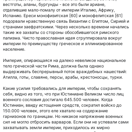
вестготы, аланы, бургунды - все это были ариане,
отделившие мало-помалу от империи Италию, Африку,
Испанию. Ереси монофизитская [60] и монофелитская [61]
подорвали нравственную связь Византии с Египтом, Сирией и
странами заефратскими. Через несколько времени начались
такие же захваты со стороны обособившегося римского
папизма. Чисто православная идея сгруппировала вокруг
империи по преимуществу греческое и эллинизированное
население.
Империя, опирающаяся на далеко невеликое национальное
тело греческой части Рима, должна была однако
выдерживать беспрерывный поток враждебных нашествий:
Атилла, готы, славяне, персы, арабы, крестоносцы, турки.
Какие усилия требовались для империи, чтобы сохранять
себя, видно из того, что при Юстиниане Великом число лиц
военного сословия достигало 645.500 человек. Когда
Юстиниан, ввиду истощения средств, сократил войско до
150.000 человек, этого еле хватало на содержание
гарнизонов по границам. Но никакое напряжение военных
сил не могло отбросить варваров. Если они не успевали сами
захватывать земли империи, приходилось их мирно