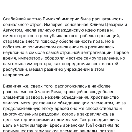
Слабейшей частью Римской империи была расшатанность
социального строя. Империя, основанная Юлием Цезарем и
Августом, несла великую гражданскую идею права и,
вместо прежнего республиканского грабежа провинций,
старалась внести повсюду обеспеченность прав. Но в
собственно политическом отношении она развивалась
неуклонно в смысле самой страшной централизации. Первое
время, императоры ободряли местное самоуправление, но
сам смысл императора, как сосредоточия всех властей
республики, мешал развитию учреждений в этом
направлении.
Византия же, сверх того, расположилась в наиболее
разноплеменной части Рима, кроющей повсюду более
элементов раздора, нежели объединения. Христианство
явилось могущественным объединяющим элементом, но за
продолжительную эпоху ересей оно же способствовало и
многочисленным раздорам, которые закреплялись за
целыми территориями и племенами. Так разъединялись
целые части империи. Ересь арианская [59] охватила по
преимуществу германские племена: вандалы, остготы,