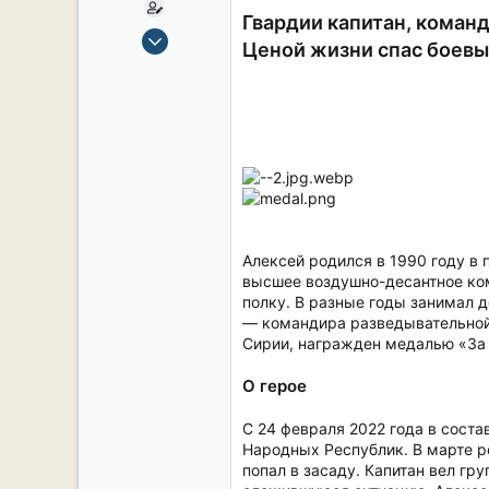
Гвардии капитан, коман
15 Сен 2019
Ценой жизни спас боевы
2,104
16
38
54
СПб. Центр.
Алексей родился в 1990 году в
высшее воздушно-десантное ком
полку. В разные годы занимал 
— командира разведывательной
Сирии, награжден медалью «За 
О герое
С 24 февраля 2022 года в сост
Народных Республик. В марте р
попал в засаду. Капитан вел г