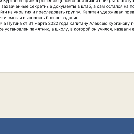
 Курганов принял решение ценой своей жизни прикрыть отступ
захваченные секретные документы в штаб, а сам остался на по
ти из укрытия и преследовать группу. Капитан удерживал пре
ики смогли выполнить боевое задание.
а Путина от 31 марта 2022 года капитану Алексею Курганову п
е установлен памятник, а школу, в которой он учился, назвали 