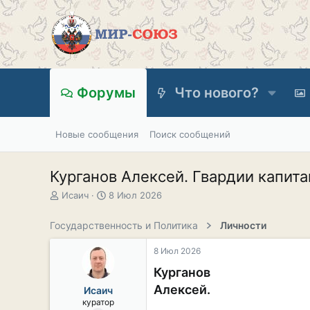
Форумы
Что нового?
Новые сообщения
Поиск сообщений
Курганов Алексей. Гвардии капит
А
Д
Исаич
8 Июл 2026
в
а
т
т
Государственность и Политика
Личности
о
а
р
н
8 Июл 2026
т
а
е
ч
Курганов
м
а
Алексей.
Исаич
ы
л
куратор
а