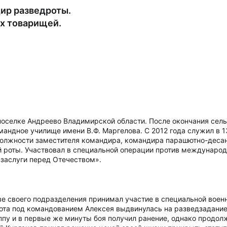
дир разведроты.
х товарищей.
 поселке Андреево Владимирской области. После окончания сел
андное училище имени В.Ф. Маргелова. С 2012 года служил в
должности заместителя командира, командира парашютно-десант
 роты. Участвовал в специальной операции против международ
заслуги перед Отечеством».
аве своего подразделения принимал участие в специальной воен
ота под командованием Алексея выдвинулась на разведзадание
руппу и в первые же минуты боя получил ранение, однако продо