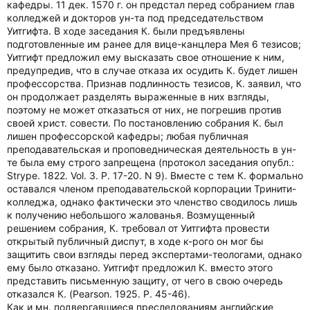
кафедры. 11 дек. 1570 г. он предстал перед собранием глав
колледжей и докторов ун-та под председательством
Уитгифта. В ходе заседания К. были предъявлены
подготовленные им ранее для вице-канцлера Мея 6 тезисов;
Уитгифт предложил ему высказать свое отношение к ним,
предупредив, что в случае отказа их осудить К. будет лишен
профессорства. Признав подлинность тезисов, К. заявил, что
он продолжает разделять выраженные в них взгляды,
поэтому не может отказаться от них, не погрешив против
своей христ. совести. По постановлению собрания К. был
лишен профессорской кафедры; любая публичная
преподавательская и проповедническая деятельность в ун-
те была ему строго запрещена (протокол заседания опубл.:
Strype. 1822. Vol. 3. P. 17-20. N 9). Вместе с тем К. формально
оставался членом преподавательской корпорации Тринити-
колледжа, однако фактически это членство сводилось лишь
к получению небольшого жалованья. Возмущенный
решением собрания, К. требовал от Уитгифта провести
открытый публичный диспут, в ходе к-рого он мог бы
защитить свои взгляды перед экспертами-теологами, однако
ему было отказано. Уитгифт предложил К. вместо этого
представить письменную защиту, от чего в свою очередь
отказался К. (Pearson. 1925. P. 45-46).
Как и мн. подвергавшиеся преследованиям английские