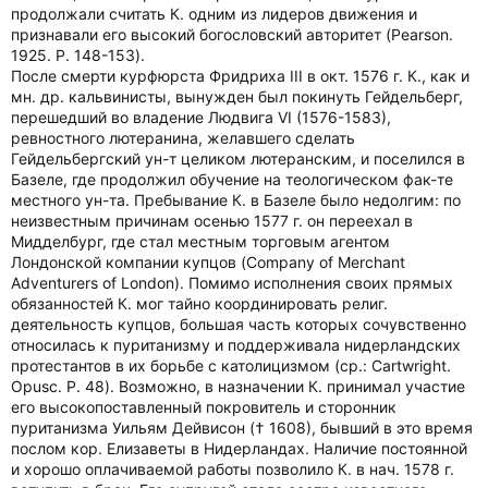
продолжали считать К. одним из лидеров движения и
признавали его высокий богословский авторитет (Pearson.
1925. P. 148-153).
После смерти курфюрста Фридриха III в окт. 1576 г. К., как и
мн. др. кальвинисты, вынужден был покинуть Гейдельберг,
перешедший во владение Людвига VI (1576-1583),
ревностного лютеранина, желавшего сделать
Гейдельбергский ун-т целиком лютеранским, и поселился в
Базеле, где продолжил обучение на теологическом фак-те
местного ун-та. Пребывание К. в Базеле было недолгим: по
неизвестным причинам осенью 1577 г. он переехал в
Мидделбург, где стал местным торговым агентом
Лондонской компании купцов (Company of Merchant
Adventurers of London). Помимо исполнения своих прямых
обязанностей К. мог тайно координировать религ.
деятельность купцов, большая часть которых сочувственно
относилась к пуританизму и поддерживала нидерландских
протестантов в их борьбе с католицизмом (ср.: Cartwright.
Opusc. P. 48). Возможно, в назначении К. принимал участие
его высокопоставленный покровитель и сторонник
пуританизма Уильям Дейвисон († 1608), бывший в это время
послом кор. Елизаветы в Нидерландах. Наличие постоянной
и хорошо оплачиваемой работы позволило К. в нач. 1578 г.