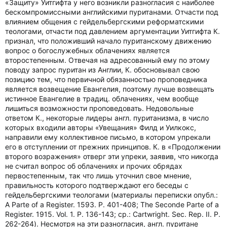
«Защиту» Уитгифта у него возникли разногласия с наиболее
бескомпромиссными английскими пуританами. Отчасти под
влиянием общения с гейдельбергскими реформатскими
теологами, отчасти под давлением аргументации Уитгифта К.
признал, что положивший начало пуританскому движению
вопрос о богослужебных облачениях является
второстепенным. Отвечая на адресованный ему по этому
поводу запрос пуритан из Англии, К. обосновывал свою
позицию тем, что первичной обязанностью проповедника
является возвещение Евангелия, поэтому лучше возвещать
истинное Евангелие в традиц. облачениях, чем вообще
лишиться возможности проповедовать. Недовольные
ответом К., некоторые лидеры англ. пуританизма, в число
которых входили авторы «Увещания» Филд и Уилкокс,
направили ему коллективное письмо, в котором упрекали
его в отступлении от прежних принципов. К. в «Продолжении
второго возражения» отверг эти упреки, заявив, что никогда
не считал вопрос об облачениях и прочих обрядах
первостепенным, так что лишь уточнил свое мнение,
правильность которого подтверждают его беседы с
гейдельбергскими теологами (материалы переписки опубл.:
A Parte of a Register. 1593. P. 401-408; The Seconde Parte of a
Register. 1915. Vol. 1. P. 136-143; ср.: Cartwright. Sec. Rep. II. P.
262-264). Несмотря на эти разногласия, англ. пуритане