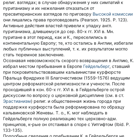
религ. взглядах; в случае обнаружения у них симпатий к
пуританизму и их нежелания отказаться от
пресвитерианских взглядов по приговору
Высокой комиссии
они лишались права проповедовать (Pearson. 1925. P. 123).
Активные действия властей привели к упадку англ.
пуританизма, длившемуся до сер. 80-х гг. XVI в. Мн.
пуритане в этот период, как и К., переселились в
континентальную Европу; те, кто остались в Англии, избегали
любых публичных выступлений, т. к. их результатом могло
стать тюремное заключение.
Осознавая невозможность скорого возвращения в Англию, К.
избрал местом пребывания в Европе
Гейдельберг
, ставший
при покровительствовавшем кальвинистам курфюрсте
Пфальца Фридрихе III Благочестивом (1559-1576) ведущим
центром реформатской религиозности и учености. После
проходившей в кон. 60-х гг. XVI в. в Гейдельберге острой
дискуссии по вопросу о церковной дисциплине (см. в ст.
Эрастианизм
) религ. и общественная жизнь города при
поддержке курфюрста была реформирована по образцу
кальвиновской Женевы. Т. о., К. мог наблюдать в
Гейдельберге полную реализацию тех церковно-адм.
принципов, к-рые он отстаивал в споре с Уитгифтом (Ibid. P.
133-135).
Подробные сведения о пребывании К. в Гейдельберге не