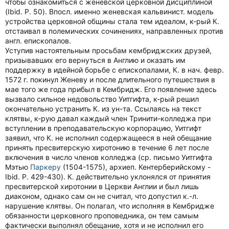
чтобы ознакомиться с женевской церковной дисциплиной
(Ibid. P. 50). Впосл. именно женевская кальвинист. модель
устройства церковной общины стала тем идеалом, к-рый К.
отстаивал в полемических сочинениях, направленных против
англ. епископалов.
Уступив настоятельным просьбам кембриджских друзей,
призывавших его вернуться в Англию и оказать им
поддержку в идейной борьбе с епископалами, К. в нач. февр.
1572 г. покинул Женеву и после длительного путешествия в
мае того же года прибыл в Кембридж. Его появление здесь
вызвало сильное недовольство Уитгифта, к-рый решил
окончательно устранить К. из ун-та. Ссылаясь на текст
клятвы, к-рую давал каждый член Тринити-колледжа при
вступлении в преподавательскую корпорацию, Уитгифт
заявил, что К. не исполнил содержащееся в ней обещание
принять пресвитерскую хиротонию в течение 6 лет после
включения в число членов колледжа (ср. письмо Уитгифта
Мэтью
Паркеру
(1504-1575), архиеп. Кентерберийскому -
Ibid. P. 429-430). К. действительно уклонялся от принятия
пресвитерской хиротонии в Церкви Англии и был лишь
диаконом, однако сам он не считал, что допустил к.-л.
нарушение клятвы. Он полагал, что исполняя в Кембридже
обязанности церковного проповедника, он тем самым
фактически выполнял обещание, хотя и не исполнил его