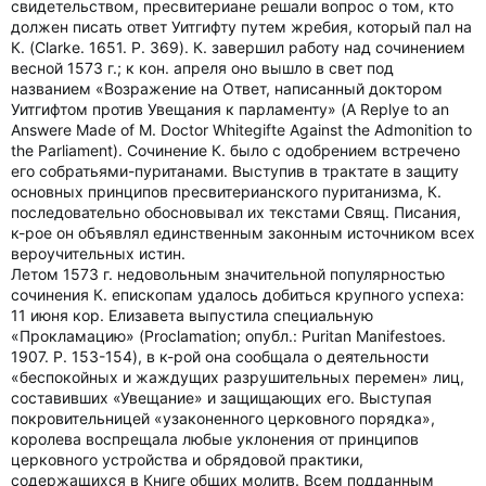
свидетельством, пресвитериане решали вопрос о том, кто
должен писать ответ Уитгифту путем жребия, который пал на
К. (Clarke. 1651. P. 369). К. завершил работу над сочинением
весной 1573 г.; к кон. апреля оно вышло в свет под
названием «Возражение на Ответ, написанный доктором
Уитгифтом против Увещания к парламенту» (A Replye to an
Answere Made of M. Doctor Whitegifte Against the Admonition to
the Parliament). Сочинение К. было с одобрением встречено
его собратьями-пуританами. Выступив в трактате в защиту
основных принципов пресвитерианского пуританизма, К.
последовательно обосновывал их текстами Свящ. Писания,
к-рое он объявлял единственным законным источником всех
вероучительных истин.
Летом 1573 г. недовольным значительной популярностью
сочинения К. епископам удалось добиться крупного успеха:
11 июня кор. Елизавета выпустила специальную
«Прокламацию» (Proclamation; опубл.: Puritan Manifestoes.
1907. P. 153-154), в к-рой она сообщала о деятельности
«беспокойных и жаждущих разрушительных перемен» лиц,
составивших «Увещание» и защищающих его. Выступая
покровительницей «узаконенного церковного порядка»,
королева воспрещала любые уклонения от принципов
церковного устройства и обрядовой практики,
содержащихся в Книге общих молитв. Всем подданным