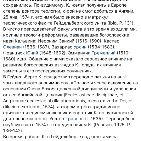
сохранились. По-видимому, К. желал получить в Европе
степень доктора теологии, к-рой не смог добиться в Англии.
25 янв. 1574 г. его имя было внесено в матрикул
теологического фак-та Гейдельбергского ун-та (Ibid. P. 131).
В число преподавателей факультета в это время входили мн.
крупные теологи-реформаты, развивавшие богословские
идеи Кальвина: Иероним Занкий (1516-1590), Каспар
Олевиан
(1536-1587), Захариас
Урсин
(1534-1583),
Франциск
Юний
(1545-1602), Эммануил
Тремеллий
(1510-
1580) и др. Общение с ними оказало серьезное влияние на
развитие богословских взглядов К.; следы их влияния
заметны в его последующих сочинениях.
В Гейдельберге К. осуществил перевод с латыни на англ.
язык изданного анонимно соч. «Полное и ясное изложение на
основании Слова Божия церковной дисциплины и уклонения
от нее Английской Церкви» (Ecclesiasticae disciplinae, et
Anglicanae ecclesiae ab illa aberrationis, plena ex verbo Dei, et
dilucida explicatio, 1574), автором к-рого традиционно
признается единомышленник и соратник К. по пуританской
деятельности теолог Уолтер
Траверс
(† 1635). Перевод был
опубликован в 1574 г. с предисловием К. (Pearson. 1925. P.
136-142).
Во время работы К. в Гейдельберге над ответами на