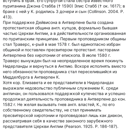
вступить в брак. Его супругой стала сестра известного
пуританина Джона Стабба († 1590) Элис Стабб († ок. 1617); в
браке с ней у К. родились 3 дочери и сын (Collinson. 2004. P.
413).
При поддержке Дейвисона в Антверпене была создана
протестантская община англ. купцов, формально бывшая
частью Церкви Англии, а в действительности организованная
по пуританским принципам. Первым проповедником общины
стал Траверс, к-рый в мае 1578 г. был единогласно избран
общиной и поставлен пресвитером протестант. пасторами
Антверпена без хиротонии от епископа. В июле 1580 г.
Траверс вынужден был на неопределенное время покинуть
Нидерланды и вернуться в Англию. Вскоре исполнять вместо
него обязанности проповедника стал переселившийся из
Мидделбурга в Антверпен К.
Хотя кор. Елизавета и ее представители в Нидерландах
выражали недовольство публичным служением К. среди
англичан, он пользовался поддержкой купечества и успешно
продолжал деятельность проповедника в Антверпене до кон.
1582 г. Не желая вызывать гнев англ. властей, К., по его
собственному свидетельству, не стал принимать
пресвитерской хиротонии и проповедовал лишь как диакон,
рассматривая себя в качестве законного зарубежного
представителя Церкви Англии (Pearson. 1925. P. 186-187).