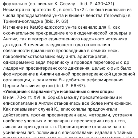
формально (ср. письмо К. Сесилу - Ibid. P. 430-431).
Несмотря на протесты К., в сент. 1572 г. он был исключен из
числа преподавателей ун-та и лишен членства (fellowship) в
Тринити-колледже (Ibid. P. 63).
Изгнание из Кембриджского ун-та означало для К. как
окончательное прекращение его академической карьеры в
Англии, так и потерю единственного надежного источника
доходов. В течение следующего года он исполнял
обязанности домашнего проповедника в семьях неск.
покровительствовавших ему англ. аристократов,
одновременно ведя переписку и проводя переговоры с др.
лидерами пресвитерианского движения, целью к-рых было
формирование в Англии единой пресвитерианской церковной
организации, к-рая могла бы добиться реформирования
Церкви Англии изнутри (Ibid. P. 66-67).
«Увещание к парламенту» и связанные с ним споры
В нач. 70-х гг. XVII в. борьба между пресвитерианами и
епископалами в Англии становилась все более интенсивной.
Как показывает случай К., епископалы предпочитали
действовать против пресвитериан адм. методами, устраняя
наиболее упорных и популярных пресвитериан из ун-тов,
лишая их приходов и т. п. Пресвитериане отвечали на это
усилением лит. полемики с епископалами, издавая в тайных