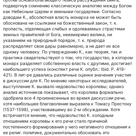
подвергнув сомнению классическую аналогию между Богом
как Небесным Царем и земными государями. Согласно
доводам К., абсолютная власть монарха не может быть
обоснована ни ссылками на божественный закон, т. к.
пропасть, отделяющая слабых и одолеваемых страстями
земных правителей от Бога, неизмеримо велика, ни
указанием на природный порядок, т. к. природа
распределяет свои дары равномерно, а не дает их все
одному человеку. По утверждению К., как теория, так и
практика свидетельствуют о том, что государство, в котором
монарх разделяет собственную власть с другими, достигает
наибольшего успеха (конспект речи К. опубл.: Ibid. P. 419-
421). В лит-ре давались различные оценки значения участия
в дискуссии для К. По мнению некоторых исследователей,
выступление К. вызвало недовольство королевы; однако
анализ источников показывает, что королева формально
одобрила все 4 произнесенные во время дискуссии речи,
хотя наибольшее благоволение выразила к Томасу Престону
(1537-1598), участвовавшему во 2-м обсуждении. Хотя
встречается мнение, что недовольство К. холодным
отношением королевы к его речи стало причиной
постепенного формирования у него негативного отношения к
ее религ. политике, документально обосновать это