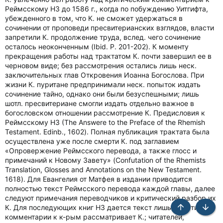
Реймсскому НЗ до 1586 г., когда по побуждению Уитгифта,
убежденного в том, что К. не сможет удержаться в
сочинении от проповеди пресвитерианских взглядов, власти
запретили К. продолжение труда, вслед. чего сочинение
осталось неоконченным (Ibid. P. 201-202). К моменту
прекращения работы над трактатом К. почти завершил ее в
черновом виде; без рассмотрения остались лишь неск.
заключительных глав Откровения Иоанна Богослова. При
жизни К. пуритане предпринимали неск. попыток издать
сочинение тайно, однако они были безуспешными; лишь
шотл. пресвитериане смогли издать отдельно важное в
богословском отношении рассмотрение К. Предисловия к
Реймсскому НЗ (The Answere to the Preface of the Rhemish
Testament. Edinb., 1602). Полная публикация трактата была
осуществлена уже после смерти К. под заглавием
«Опровержение Реймсского перевода, а также глосс и
примечаний к Новому Завету» (Confutation of the Rhemists
Translation, Glosses and Annotations on the New Testament.
1618). Для Евангелия от Матфея в издании приводится
полностью текст Реймсского перевода каждой главы, далее
следуют примечания переводчиков и критический разбор их
К. Для последующих книг НЗ дается текст лишь тех стихов,
Сверху
Снизу
комментарии к к-рым рассматривает К.; читателей,