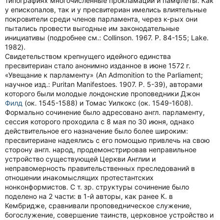
типографиях многочисленные прокламации и памфлеты. Как
у епископалов, так и у пресвитериан имелись влиятельные
покровители среди членов парламента, через к-рых они
пытались провести выгодные им законодательные
инициативы (подробнее см.: Collinson. 1967. P. 84-155; Lake.
1982).
Свидетельством крепнущего идейного единства
пресвитериан стало анонимно изданное в июне 1572 г.
«Увещание к парламенту» (An Admonition to the Parliament;
научное изд.: Puritan Manifestoes. 1907. P. 5-39), авторами
которого были молодые лондонские проповедники Джон
Филд
(ок. 1545-1588) и Томас Уилкокс (ок. 1549-1608).
Формально сочинение было адресовано англ. парламенту,
сессия которого проходила c 8 мая по 30 июня, однако
действительное его назначение было более широким:
пресвитериане надеялись с его помощью привлечь на свою
сторону англ. народ, продемонстрировав неправильное
устройство существующей Церкви Англии и
неправомерность правительственных преследований в
отношении инакомыслящих протестантских
нонконформистов. С т. зр. структуры сочинение было
поделено на 2 части: в 1-й авторы, как ранее К. в
Кембридже, сравнивали проповедническое служение,
богослужение, совершение таинств, церковное устройство и