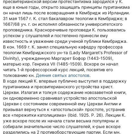
пресвитерианской версии протестантизма зародился у К.
еще в юные годы, открыто защищать принципы пуританизма
он начал лишь после возвращения в Кембридж из Ирландии.
31 мая 1567 г. К. стал бакалавром теологии в Кембридже; в
1667/68 уч. г. он исполнял обязанности университетского
проповедника. Красноречивые проповеди К. пользовались
успехом у слушателей и постепенно принесли ему
известность и уважение среди ученой публики Кембриджа.
В кон. 1669 г. К. занял специальную кафедру профессора
теологии Кембриджского ун-та (Lady Margaret's Professor of
Divinity), учрежденную Маргарет Бофор (1443-1509),
матерью кор. Генриха VII (1485-1509). Вскоре он начал
читать 1-й профессорский курс лекций, посвятив его
толкованию кн.
Деяния святых апостолов
.
В ходе лекций К. впервые публично выступил в поддержку
пуританизма и пресвитерианского устройства христ.
Церкви. Излагая и толкуя содержание новозаветной книги,
он одновременно сравнивал устройство апостольской
Церкви с состоянием современной ему Церкви Англии и
призывал вернуться к «апостольской» простоте, устранив
все «пережитки католицизма» (Ibid. 1925. P. 26). Лекции К.
уже вскоре после их начала стали весьма популярны и
собирали значительное число слушателей, к-рые вскоре
разделились на 2 противоборствующие партии. Если мн.