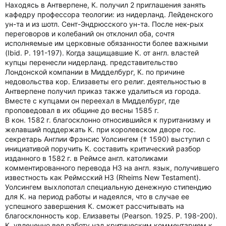
Находясь в Антверпене, К. получил 2 приглашения занять
кафедру профессора теологии: из нидерланд. Лейденского
ун-та и из шотл. Сент-Эндрюсского ун-та. После нек-рых
переговоров и колебаний он отклонил оба, сочтя
исполняемые им церковные обязанности более важными
(Ibid. P. 191-197). Когда защищавшие К. от англ. властей
купцы перенесли нидерланд. представительство
Лондонской компании в Мидделбург, К. по причине
недовольства кор. Елизаветы его религ. деятельностью в
Антверпене получил приказ также удалиться из города.
Вместе с купцами он переехал в Мидделбург, где
проповедовал в их общине до весны 1585 г.
В кон. 1582 г. благосклонно относившийся к пуританизму и
желавший поддержать К. при королевском дворе гос.
секретарь Англии Фрэнсис Уолсингем († 1590) выступил с
инициативой поручить К. составить критический разбор
изданного в 1582 г. в Реймсе англ. католиками
комментированного перевода НЗ на англ. язык, получившего
известность как Реймсский НЗ (Rheims New Testament).
Уолсингем выхлопотал специальную денежную стипендию
для К. на период работы и надеялся, что в случае ее
успешного завершения К. сможет рассчитывать на
благосклонность кор. Елизаветы (Pearson. 1925. P. 198-200).
К. увлеченно вел работу над критическим комментарием к