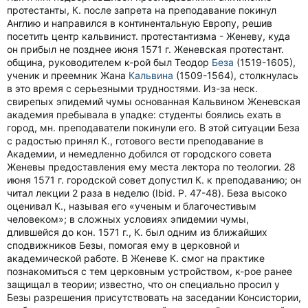
протестанты, К. после запрета на преподавание покинул
Англию и направился в континентальную Европу, решив
посетить центр кальвинист. протестантизма - Женеву, куда
он прибыл не позднее июня 1571 г. Женевская протестант.
община, руководителем к-рой был Теодор
Беза
(1519-1605),
ученик и преемник Жана
Кальвина
(1509-1564), столкнулась
в это время с серьезными трудностями. Из-за неск.
свирепых эпидемий чумы основанная Кальвином Женевская
академия пребывала в упадке: студенты боялись ехать в
город, мн. преподаватели покинули его. В этой ситуации Беза
с радостью принял К., готового вести преподавание в
Академии, и немедленно добился от городского совета
Женевы предоставления ему места лектора по теологии. 28
июня 1571 г. городской совет допустил К. к преподаванию; он
читал лекции 2 раза в неделю (Ibid. P. 47-48). Беза высоко
оценивал К., называя его «ученым и благочестивым
человеком»; в сложных условиях эпидемии чумы,
длившейся до кон. 1571 г., К. был одним из ближайших
сподвижников Безы, помогая ему в церковной и
академической работе. В Женеве К. смог на практике
познакомиться с тем церковным устройством, к-рое ранее
защищал в теории; известно, что он специально просил у
Безы разрешения присутствовать на заседании Консистории,