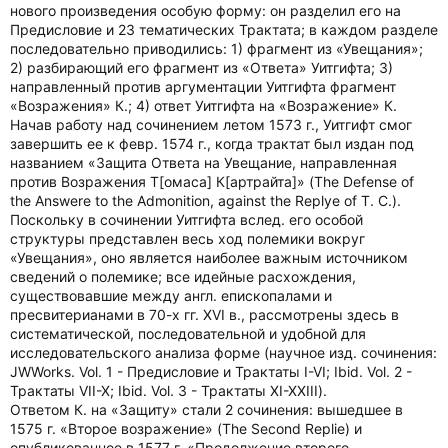
нового произведения особую форму: он разделил его на
Предисловие и 23 тематических Трактата; в каждом разделе
последовательно приводились: 1) фрагмент из «Увещания»;
2) разбирающий его фрагмент из «Ответа» Уитгифта; 3)
направленный против аргументации Уитгифта фрагмент
«Возражения» К.; 4) ответ Уитгифта на «Возражение» К.
Начав работу над сочинением летом 1573 г., Уитгифт смог
завершить ее к февр. 1574 г., когда трактат был издан под
названием «Защита Ответа на Увещание, направленная
против Возражения Т[омаса] К[артрайта]» (The Defense of
the Answere to the Admonition, against the Replye of T. C.).
Поскольку в сочинении Уитгифта вслед. его особой
структуры представлен весь ход полемики вокруг
«Увещания», оно является наиболее важным источником
сведений о полемике; все идейные расхождения,
существовавшие между англ. епископалами и
пресвитерианами в 70-х гг. XVI в., рассмотрены здесь в
систематической, последовательной и удобной для
исследовательского анализа форме (научное изд. сочинения:
JWWorks. Vol. 1 - Предисловие и Трактаты I-VI; Ibid. Vol. 2 -
Трактаты VII-X; Ibid. Vol. 3 - Трактаты XI-XXIII).
Ответом К. на «Защиту» стали 2 сочинения: вышедшее в
1575 г. «Второе возражение» (The Second Replie) и
опубликованное в 1577 г. «Продолжение второго