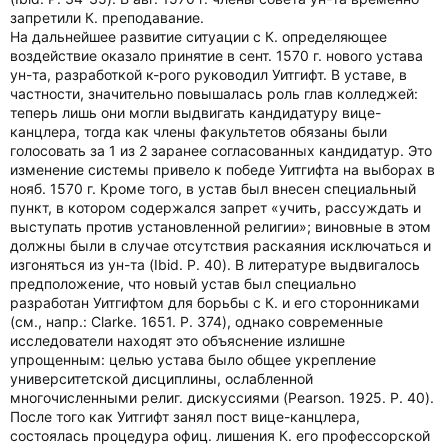
запретили К. преподавание.
На дальнейшее развитие ситуации с К. определяющее
воздействие оказало принятие в сент. 1570 г. нового устава
ун-та, разработкой к-рого руководил Уитгифт. В уставе, в
частности, значительно повышалась роль глав колледжей:
теперь лишь они могли выдвигать кандидатуру вице-
канцлера, тогда как члены факультетов обязаны были
голосовать за 1 из 2 заранее согласованных кандидатур. Это
изменение системы привело к победе Уитгифта на выборах в
нояб. 1570 г. Кроме того, в устав был внесен специальный
пункт, в котором содержался запрет «учить, рассуждать и
выступать против установленной религии»; виновные в этом
должны были в случае отсутствия раскаяния исключаться и
изгоняться из ун-та (Ibid. P. 40). В литературе выдвигалось
предположение, что новый устав был специально
разработан Уитгифтом для борьбы с К. и его сторонниками
(см., напр.: Clarke. 1651. P. 374), однако современные
исследователи находят это объяснение излишне
упрощенным: целью устава было общее укрепление
университетской дисциплины, ослабленной
многочисленными религ. дискуссиями (Pearson. 1925. P. 40).
После того как Уитгифт занял пост вице-канцлера,
состоялась процедура офиц. лишения К. его профессорской