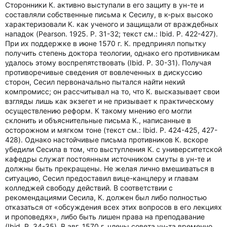
Сторонники К. активно выступали в его защиту в ун-те и
составляли собственные письма к Сесилу, в к-рых высоко
характеризовали К. как ученого и защищали от враждебных
нападок (Pearson. 1925. P. 31-32; текст см.: Ibid. P. 422-427).
При их поддержке в июне 1570 г. К. предпринял попытку
получить степень доктора теологии, однако его противникам
удалось этому воспрепятствовать (Ibid. P. 30-31). Получая
противоречивые сведения от вовлеченных в дискуссию
сторон, Сесил первоначально пытался найти некий
компромисс; он рассчитывал на то, что К. высказывает свои
взгляды лишь как экзегет и не призывает к практическому
осуществлению реформ. К такому мнению его могли
склонить и объяснительные письма К., написанные в
осторожном и мягком тоне (текст см.: Ibid. P. 424-425, 427-
428). Однако настойчивые письма противников К. вскоре
убедили Сесила в том, что выступления К. с университетской
кафедры служат постоянным источником смуты в ун-те и
должны быть прекращены. Не желая лично вмешиваться в
ситуацию, Сесил предоставил вице-канцлеру и главам
колледжей свободу действий. В соответствии с
рекомендациями Сесила, К. должен был либо полностью
отказаться от «обсуждения всех этих вопросов в его лекциях
и проповедях», либо быть лишен права на преподавание
(Ibid. P. 34-35). В авг. 1570 г. члены совета ун-та временно