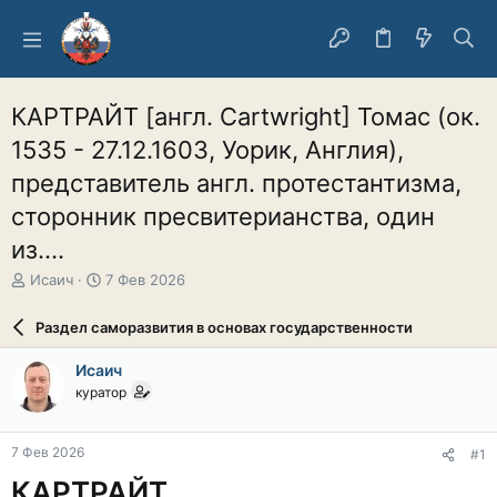
КАРТРАЙТ [англ. Cartwright] Томас (ок.
1535 - 27.12.1603, Уорик, Англия),
представитель англ. протестантизма,
сторонник пресвитерианства, один
из....
А
Д
Исаич
7 Фев 2026
в
а
т
т
Раздел саморазвития в основах государственности
о
а
р
н
Исаич
т
а
куратор
е
ч
м
а
ы
л
7 Фев 2026
#1
а
КАРТРАЙТ