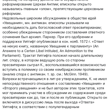
реформирование Церкви Англии; епископы открыто
назывались главным «злом», препятствующим церковным
реформам.
Недовольные широким обсуждением в обществе идей
«Увещания», мн. англикан. епископы указывали на
необходимость дать богословский ответ пресвитерианам;
особенно убежденным сторонником составления ответного
сочинения был архиеп. Паркер. При его одобрении и
поддержке Уитгифт опубликовал в кон. нояб. 1572 г. «Ответ
на некую книгу, названную Увещание к парламенту» (An
Answere to a Certen Libel Intituled, An Admonition to the
Parliament). Трактат Уитгифта положил начало длительному
лит. спору, в котором ведущую роль со стороны
пресвитериан сыграл К., воспользовавшийся возможностью
вступить в полемику со своим кембриджским противником
(анализ спора с англикан. т. зр. см.: McGinn. 1949).
Вопреки встречающимся в лит-ре утверждениям, К. не имел
непосредственного отношения к составлению «Увещания» и
«Второго увещания» и не был автором этих трактатов, хотя
мог принимать участие в обсуждении их содержания среди
пресвитериан как до, так и после их публикации. Открыто он
включился в дискуссию лишь после выхода «Ответа»
Уитгифта; в соответствии с полулегендарным