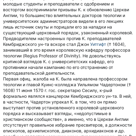
молодые студенты и преподаватели с одобрением и
восторгом воспринимали призывы К. к обновлению Церкви
Англии, то большинство влиятельных докторов теологии и
университетских администраторов видели в его лекциях
лишь источник смуты и порицали его за нападки на
существующий церковный порядок, узаконенный королевой.
Предводителем настроенных против К. преподавателей
Кембриджского ун-та вскоре стал Джон
Уитгифт
(† 1604),
занимавший в это время королевскую кафедру профессора
теологии (Regius Professor of Divinity). Не довольствуясь
критикой взглядов К. с университетских кафедр, его
противники начали кампанию по его отстранению от
преподавательской деятельности.
Первая офиц. жалоба на К. была направлена профессором
теологии и главой Куинс-колледжа Уильямом Чадертоном (†
1608) 11 июня 1570 г. гос. секретарю Сесилу, к-рый
формально являлся канцлером Кембриджского ун-та. В ней,
в частности, Чадертон упрекал К. в том, что он прямо
выступает против установленного королевой церковного
порядка и высказывает взгляды, «недопустимые в
христианском сообществе», а именно, что в Церкви Англии
отсутствует правильное избрание пресвитеров, а должности
епископов, архиепископов, диаконов, архидиаконов и др.