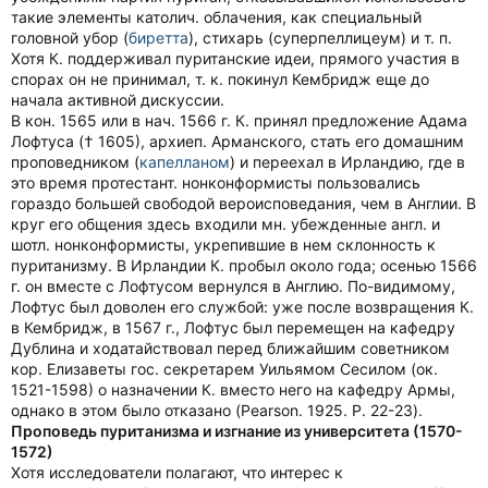
такие элементы католич. облачения, как специальный
головной убор (
биретта
), стихарь (суперпеллицеум) и т. п.
Хотя К. поддерживал пуританские идеи, прямого участия в
спорах он не принимал, т. к. покинул Кембридж еще до
начала активной дискуссии.
В кон. 1565 или в нач. 1566 г. К. принял предложение Адама
Лофтуса († 1605), архиеп. Арманского, стать его домашним
проповедником (
капелланом
) и переехал в Ирландию, где в
это время протестант. нонконформисты пользовались
гораздо большей свободой вероисповедания, чем в Англии. В
круг его общения здесь входили мн. убежденные англ. и
шотл. нонконформисты, укрепившие в нем склонность к
пуританизму. В Ирландии К. пробыл около года; осенью 1566
г. он вместе с Лофтусом вернулся в Англию. По-видимому,
Лофтус был доволен его службой: уже после возвращения К.
в Кембридж, в 1567 г., Лофтус был перемещен на кафедру
Дублина и ходатайствовал перед ближайшим советником
кор. Елизаветы гос. секретарем Уильямом Сесилом (ок.
1521-1598) о назначении К. вместо него на кафедру Армы,
однако в этом было отказано (Pearson. 1925. P. 22-23).
Проповедь пуританизма и изгнание из университета (1570-
1572)
Хотя исследователи полагают, что интерес к