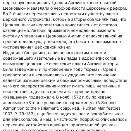
церковную дисциплину Церкви Англии с «апостольской
Церковью» и заявляли о необходимости церковных реформ.
Во 2-й части перечислялись недостатки существующего
церковного устройства, которые авторы объясняли тем, что
Церковь Англии недостаточно «очистилась» от остатков
католицизма. Авторы призывали немедленно изменить
систему управления Церковью Англии с епископальной на
пресвитерианскую, утверждая, что без этого невозможно
«исправление» церковной жизни.
Издание «Увещания», написанного резким тоном и
содержавшего язвительные выпады в адрес епископов,
возмутило церковные и светские власти Англии: авторы
были задержаны и приговорены к году тюрьмы. Среди
пресвитериан высказывались суждения, что сочинение
является излишне резким и бескомпромиссным, вследствие
чего его распространение может иметь лишь негативные
последствия, однако в целом англ. пресвитериане
«Увещание» поддержали. В нояб. 1572 г. было издано
анонимное «Второе увещание к парламенту» (A Second
Admonition to the Parliament; совр. изд.: Puritan Manifestoes.
1907. P. 79-133), еще более радикальное и оскорбительное
для епископалов. В нем, в частности, подробно описывалось
церковное устройство щвейцар. протестант. общин как
образец, по которому должно быть осуществлено