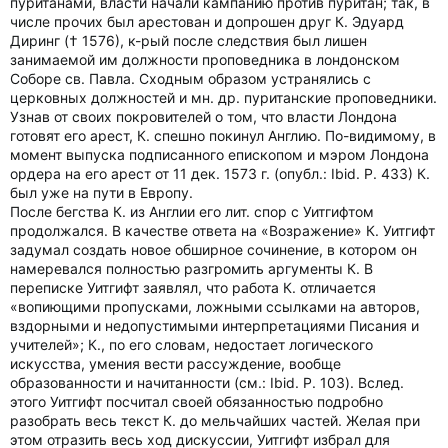
пуританами, власти начали кампанию против пуритан; так, в
числе прочих был арестован и допрошен друг К. Эдуард
Диринг († 1576), к-рый после следствия был лишен
занимаемой им должности проповедника в лондонском
Соборе св. Павла. Сходным образом устранялись с
церковных должностей и мн. др. пуританские проповедники.
Узнав от своих покровителей о том, что власти Лондона
готовят его арест, К. спешно покинул Англию. По-видимому, в
момент выпуска подписанного епископом и мэром Лондона
ордера на его арест от 11 дек. 1573 г. (опубл.: Ibid. P. 433) К.
был уже на пути в Европу.
После бегства К. из Англии его лит. спор с Уитгифтом
продолжался. В качестве ответа на «Возражение» К. Уитгифт
задумал создать новое обширное сочинение, в котором он
намеревался полностью разгромить аргументы К. В
переписке Уитгифт заявлял, что работа К. отличается
«вопиющими пропусками, ложными ссылками на авторов,
вздорными и недопустимыми интерпретациями Писания и
учителей»; К., по его словам, недостает логического
искусства, умения вести рассуждение, вообще
образованности и начитанности (см.: Ibid. P. 103). Вслед.
этого Уитгифт посчитал своей обязанностью подробно
разобрать весь текст К. до мельчайших частей. Желая при
этом отразить весь ход дискуссии, Уитгифт избрал для