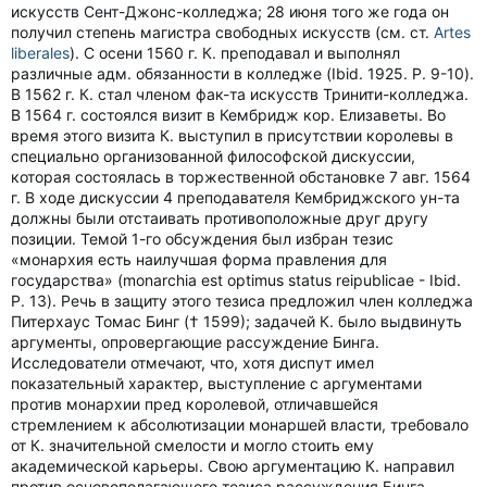
искусств Сент-Джонс-колледжа; 28 июня того же года он
получил степень магистра свободных искусств (см. ст.
Artes
liberales
). C осени 1560 г. К. преподавал и выполнял
различные адм. обязанности в колледже (Ibid. 1925. P. 9-10).
В 1562 г. К. стал членом фак-та искусств Тринити-колледжа.
В 1564 г. состоялся визит в Кембридж кор. Елизаветы. Во
время этого визита К. выступил в присутствии королевы в
специально организованной философской дискуссии,
которая состоялась в торжественной обстановке 7 авг. 1564
г. В ходе дискуссии 4 преподавателя Кембриджского ун-та
должны были отстаивать противоположные друг другу
позиции. Темой 1-го обсуждения был избран тезис
«монархия есть наилучшая форма правления для
государства» (monarchia est optimus status reipublicae - Ibid.
P. 13). Речь в защиту этого тезиса предложил член колледжа
Питерхаус Томас Бинг († 1599); задачей К. было выдвинуть
аргументы, опровергающие рассуждение Бинга.
Исследователи отмечают, что, хотя диспут имел
показательный характер, выступление с аргументами
против монархии пред королевой, отличавшейся
стремлением к абсолютизации монаршей власти, требовало
от К. значительной смелости и могло стоить ему
академической карьеры. Свою аргументацию К. направил
против основополагающего тезиса рассуждения Бинга,