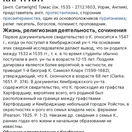
[англ. Cartwright] Томас (ок. 1535 - 27.12.1603, Уорик, Англия),
представитель англ.
протестантизма
, сторонник
пресвитерианства
, один из основоположников
пуританизма
;
религ. писатель, богослов, полемист, проповедник.
Жизнь, религиозная деятельность, сочинения
Первое документальное свидетельство о К. относится к 1547
г., когда он поступил в Кембриджский ун-т. На основании
этих сведений исследователи делают вывод, что он родился
между 1532 и 1535 гг., т. к. в то время студенты обычно
поступали в англ. ун-ты в возрасте 12-15 лет. Поздняя
датировка является более вероятной; в частности, ее
приводит 1-й биограф К. Самюэл Кларк (1599-1682),
утверждающий, что К. скончался в возрасте 68 лет (Clarke.
1651. P. 374). В документах Кембриджского ун-та
содержится свидетельство, что К. происходил из графства
Хартфордшир; вероятнее всего, его родиной был
расположенный на границе между графствами
Хартфордшир и Кембриджшир небольшой городок Ройстон, в
окрестностях к-рого его семья владела неск. фермами
(Pearson. 1925. P. 1-2). Никакие др. сведения о семье К.,
ранних годах его жизни и начальном образовании не
известны.
Обучение и преподавание в Кембридже