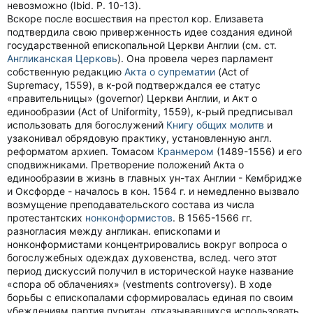
невозможно (Ibid. P. 10-13).
Вскоре после восшествия на престол кор. Елизавета
подтвердила свою приверженность идее создания единой
государственной епископальной Церкви Англии (см. ст.
Англиканская Церковь
). Она провела через парламент
собственную редакцию
Акта о супрематии
(Act of
Supremacy, 1559), в к-рой подтверждался ее статус
«правительницы» (governor) Церкви Англии, и Акт о
единообразии (Act of Uniformity, 1559), к-рый предписывал
использовать для богослужений
Книгу общих молитв
и
узаконивал обрядовую практику, установленную англ.
реформатом архиеп. Томасом
Кранмером
(1489-1556) и его
сподвижниками. Претворение положений Акта о
единообразии в жизнь в главных ун-тах Англии - Кембридже
и Оксфорде - началось в кон. 1564 г. и немедленно вызвало
возмущение преподавательского состава из числа
протестантских
нонконформистов
. В 1565-1566 гг.
разногласия между англикан. епископами и
нонконформистами концентрировались вокруг вопроса о
богослужебных одеждах духовенства, вслед. чего этот
период дискуссий получил в исторической науке название
«спора об облачениях» (vestments controversy). В ходе
борьбы с епископалами сформировалась единая по своим
убеждениям партия пуритан, отказывавшихся использовать