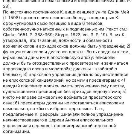
подобные являются незаконными и «тираническими» (Ibid. P.
28).
По настоянию противников К. вице-канцлер ун-та Джон Мей
(† 1598) провел с ним несколько бесед, в ходе к-рых К.
сформулировал свою позицию в виде 6 тезисов,
собственноручно написанных и подписанных им (текст см.:
Clarke. 1651. P. 368-369; Strype. 1822. Vol. 3. P. 19). В них К.
утверждал, что: 1) звания, должности и обязанности
архиепископов и архидиаконов должны быть упразднены; 2)
функции епископов и диаконов должны быть сведены к тем,
к-рые были даны им в апостольскую эпоху: епископы
должны быть отождествлены с пресвитерами и заниматься
«проповедью слова и молитвой»; диаконы - «заботой о
бедных»; 3) церковное управление должно осуществляться
не епископской канцелярией, но самими пресвитерами; 4)
каждый пресвитер должен иметь порученную ему паству,
существование пресвитеров без приходов недопустимо; 5)
никто не вправе самовольно добиваться пресвитерского
сана; 6) пресвитеры должны не поставляться епископами
самовольно, но «быть избраны церковью». Т. о.,
предлагаемые К. реформы означали полное упразднение
наличествовавшего в Церкви Англии епископального
управления и переход к пресвитерианской церковной
организации.