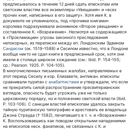
предписывалось в течение 12 дней сдать епископам или
светским властям все экземпляры «Увещания» и «всех
прочих книг, написанных в его защиту». Хотя имя К. в
документе не упоминалось, под «прочими книгами»
королева подразумевала анонимное «Второе увещание» и
составленное К. «Возражение». Несмотря на содержащиеся
в «Прокламации» угрозы законного преследования
непокорных, из переписки между еп. Лондонским Эдвином
Сандисом
(ок. 1519-1588) и Сесилом известно, что в Лондоне
вообще никто не сдал книги в предписанный срок, хотя они
имели в столице широкое хождение (см.: Ibid. P. 154-155;
ср.: Pearson. 1925. P. 104-105).
В многочисленных письменных жалобах, направляемых в
этот период Сесилу и кор. Елизавете, англикан. епископы
сравнивали пуритан с
анабаптистами
и утверждали, что если
не прекратить силой распространение пресвитерианских
взглядов, опасность будет угрожать уже не только
церковному порядку, но и положению светской власти (Ibid.
P. 103-106). С санкции властей епископам удалось закрыть
тайную пуританскую типографию и арестовать ее владельца
Джона Страуда († 1582), печатавшего в т. ч. и «Возражение»
К. Воспользовавшись как поводом открытыми нападениями
на епископов неск. фанатиков, не связанных с К. и