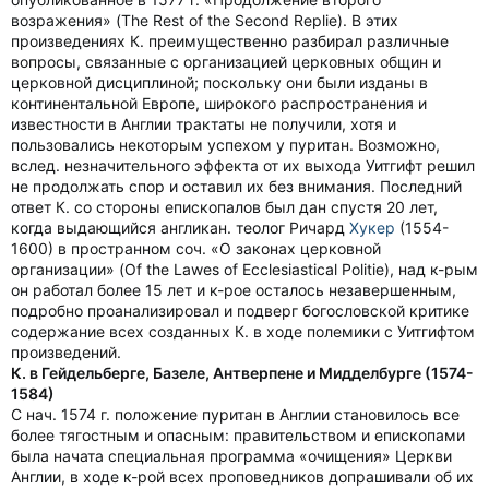
возражения» (The Rest of the Second Replie). В этих
произведениях К. преимущественно разбирал различные
вопросы, связанные с организацией церковных общин и
церковной дисциплиной; поскольку они были изданы в
континентальной Европе, широкого распространения и
известности в Англии трактаты не получили, хотя и
пользовались некоторым успехом у пуритан. Возможно,
вслед. незначительного эффекта от их выхода Уитгифт решил
не продолжать спор и оставил их без внимания. Последний
ответ К. со стороны епископалов был дан спустя 20 лет,
когда выдающийся англикан. теолог Ричард
Хукер
(1554-
1600) в пространном соч. «О законах церковной
организации» (Of the Lawes of Ecclesiastical Politie), над к-рым
он работал более 15 лет и к-рое осталось незавершенным,
подробно проанализировал и подверг богословской критике
содержание всех созданных К. в ходе полемики с Уитгифтом
произведений.
К. в Гейдельберге, Базеле, Антверпене и Мидделбурге (1574-
1584)
С нач. 1574 г. положение пуритан в Англии становилось все
более тягостным и опасным: правительством и епископами
была начата специальная программа «очищения» Церкви
Англии, в ходе к-рой всех проповедников допрашивали об их