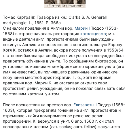
Томас Картрайт. Гравюра из кн.: Clarks S. A. Generall
martyrologie. L., 1651. P. 366a
С началом правления в Англии кор.
Марии I
Тюдор (1553-
1558) в стране началась реставрация
католицизма
; мн.
видные деятели англ. протестантизма были вынуждены
покинуть Англию и переселиться в континентальную Европу.
Хотя К. остался в Англии, вскоре после получения в 1553/54
г. степени бакалавра свободных искусств он вынужден был
прекратить обучение в ун-те. По сообщениям биографов, он
устроился помощником кембриджского юрисконсульта (его
имя неизвестно), выполнявшего различные юридические
поручения местной аристократии. Т. о., хотя во время
правления кор. Марии К. не отстаивал открыто свои
протестант. религ. убеждения, он не пожелал связывать себя
со ставшим католич. ун-том.
После восшествия на престол кор.
Елизаветы I
Тюдор (1558-
1603), которая прекратила гонения на англ. протестантов и
стремилась найти компромиссное решение религ.
противоречий, К. вернулся в ун-т. 6 апр. 1560 г. он стал
полноправным членом (лат. socius; англ. fellow) факультета