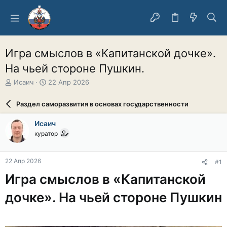
Игра смыслов в «Капитанской дочке».
На чьей стороне Пушкин.
А
Д
Исаич
22 Апр 2026
в
а
т
т
Раздел саморазвития в основах государственности
о
а
р
н
Исаич
т
а
куратор
е
ч
м
а
ы
л
22 Апр 2026
#1
а
Игра смыслов в «Капитанской
дочке». На чьей стороне Пушкин