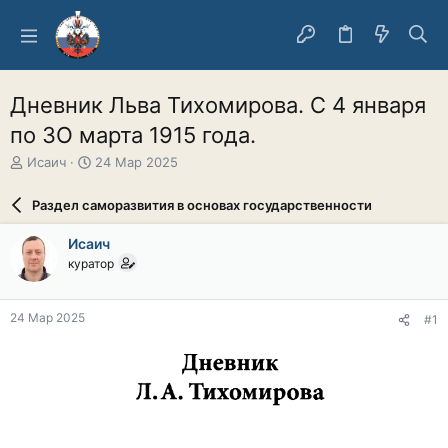
Дневник Льва Тихомирова. С 4 января
по ЗО марта 1915 года.
А
Д
Исаич
24 Мар 2025
в
а
т
т
Раздел саморазвития в основах государственности
о
а
р
н
Исаич
т
а
куратор
е
ч
м
а
ы
л
24 Мар 2025
#1
а