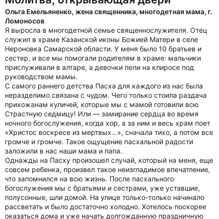
Ольга Емельяненко, жена священника, многодетная мама, г.
Ломоносов
Я выросла в многодетной семье священнослужителя. Отец
служил в храме Казанской иконы Божией Матери в селе
Нероновка Самарской области. У меня было 10 братьев и
сестер, и все мы помогали родителям в храме: мальчики
прислуживали в алтаре, а девочки пели на клиросе под
руководством мамы.
С самого раннего детства Пасха для каждого из нас была
неразделимо связана с чудом. Чего только стоила раздача
прихожанам куличей, которые мы с мамой готовили всю
Страстную седмицу! Или — замирание сердца во время
ночного богослужения, когда хор, а за ним и весь храм поет
«Христос воскресе из мертвых…», сначала тихо, а потом все
громче и громче. Такое ощущение пасхальной радости
заложили в нас наши мама и папа.
Однажды на Пасху произошел случай, который на меня, еще
совсем ребенка, произвел такое неизгладимое впечатление,
что запомнился на всю жизнь. После пасхального
богослужения мы с братьями и сестрами, уже уставшие,
полусонные, шли домой. На улице только-только начинало
рассветать и было достаточно холодно. Хотелось поскорее
оказаться дома и уже начать долгожданную праздничную