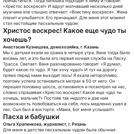
причаститься. Тогда батюшка подходит к нему и говорит:
«Христос воскресе!» И вдруг молчавший несколько дней
мужчина еле слышно отвечает: «Воистину воскресе». Жена
плачет и улыбается. Его причащают. Для меня этот момент
стал настоящим пасхальным чудом.
Христос воскрес! Какое еще чудо ты
хочешь?
Анастасия Кузнецова, домохозяйка, г. Казань
Мы с детьми ехали из храма в четыре утра. Ване тогда было
восемь лет, и это была его первая ночная служба на Пасху.
Трасса. Светает. Ваня разочарованно говорит: «Я думал,
будет какое-то чудо. Я так хочу чудо!» И тут на дорогу
прямо перед нами выходит лось! Я ехала неторопливо,
поэтому успела остановиться метрах в 50 от него. Он
перешел половину шоссе, остановился и посмотрел на нас,
словно спрашивая:«Христос воскрес! Какое еще чудо ты
хочешь, мальчик?» Постояв так недолго и дав нам
возможность полюбоваться на себя, лось медленно ушел в
лес. Сын был в восторге: «Мама, Бог меня услышал!»
Пасха и бабушки
Ольга Храпенкова, журналист, г. Рязань
Для меня в детстве пасхальным чудом была обычная