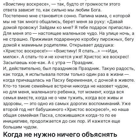
«Воистину воскресе», — так, будто от громкости этого
ответа зависит то, как сильно мы любим Бога.
Постепенно мне становится сонно. Папина мама, с которой
мы не так много общались, берет меня за руку: «Давай
домой провожу! Зайдем ко мне? Я тебе подарок припасла».
Для меня это — настоящее маленькое чудо. На улице ночь, а
не страшно. Прижимая подаренную коробку пирожных, бегу
домой к маминым родителям. Открывает дедушка:
«Христос воскресе!»— «Воистину! Я спать...» —«Иди,
милок». А спать-то и не хочется уже! Христос же воскрес!
Засыпаешь кое-как. А с утра — Праздник.
И, действительно, был праздников Праздник. Такую радость,
как тогда, я испытывала потом только один раз в жизни —
когда причащалась на Пасху беременная, с дочкой в животе.
Кто-то такие семейные встречи никогда не назовет чудом,
но для меня, маленького ребенка, тот момент, когда вся
семья вместе, когда не о чем тужить, когда все живы и
здоровы, — это одно из самых дорогих воспоминаний. Уже
второй год нет бабушкиного «Христос воскресе!», но наша
общая семейная Пасха, сложившаяся когда-то по ее
инициативе, продолжается до сих пор. И кажется еще
большим чудом.
Когда не нужно ничего объяснять