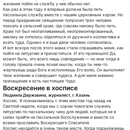
желания пойти на службу у нее обычно нет.
Как раз в этом году я впервые должна была петь
пасхальную службу вместе с нашим церковным хором. Но
перед праздником священник попросил трех человек
поехать в сельский храм, где совсем некому было петь.
Храм тот был неотапливаемый, неотремонтированный,
никому не хотелось отделяться от дружного коллектива и
ехать туда. Однако я и еще двое человек согласились.
И вот вскоре после этого мама стала спрашивать меня, как
пойти на литургию и причаститься. И это произошло! Да,
может быть, это всего лишь совпадение — но мне тогда в
голову пришла очень ясная мысль: когда ты чем-то
жертвуешь ради Бога и исполняешь Его волю, Он выполняет
твое желание и совершает чудеса. А для меня мамино
причащение и есть настоящее Чудо.
Воскресение в хосписе
Людмила Державина, журналист, г. Казань
Хоспис. Я познакомилась с этим местом год назад на
Светлой неделе, когда мы с хором помогали служить
литургию по пасхальному чину для людей, которые не в
силах прийти на пасхальное богослужение и вместе со
всеми прославить Воскресшего Спасителя.
Хоспис находится в очень тихом месте. Когда подъезжаешь