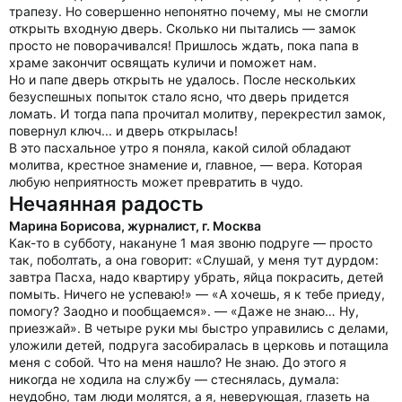
трапезу. Но совершенно непонятно почему, мы не смогли
открыть входную дверь. Сколько ни пытались — замок
просто не поворачивался! Пришлось ждать, пока папа в
храме закончит освящать куличи и поможет нам.
Но и папе дверь открыть не удалось. После нескольких
безуспешных попыток стало ясно, что дверь придется
ломать. И тогда папа прочитал молитву, перекрестил замок,
повернул ключ... и дверь открылась!
В это пасхальное утро я поняла, какой силой обладают
молитва, крестное знамение и, главное, — вера. Которая
любую неприятность может превратить в чудо.
Нечаянная радость
Марина Борисова, журналист, г. Москва
Как-то в субботу, накануне 1 мая звоню подруге — просто
так, поболтать, а она говорит: «Слушай, у меня тут дурдом:
завтра Пасха, надо квартиру убрать, яйца покрасить, детей
помыть. Ничего не успеваю!» — «А хочешь, я к тебе приеду,
помогу? Заодно и пообщаемся». — «Даже не знаю… Ну,
приезжай». В четыре руки мы быстро управились с делами,
уложили детей, подруга засобиралась в церковь и потащила
меня с собой. Что на меня нашло? Не знаю. До этого я
никогда не ходила на службу — стеснялась, думала:
неудобно, там люди молятся, а я, неверующая, глазеть на