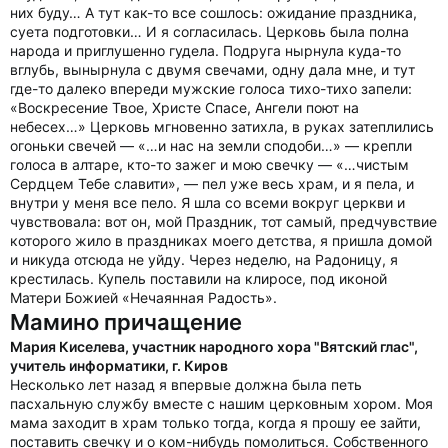
них буду… А тут как-то все сошлось: ожидание праздника,
суета подготовки… И я согласилась. Церковь была полна
народа и приглушенно гудела. Подруга нырнула куда-то
вглубь, вынырнула с двумя свечами, одну дала мне, и тут
где-то далеко впереди мужские голоса тихо-тихо запели:
«Воскресение Твое, Христе Спасе, Ангели поют на
небесех…» Церковь мгновенно затихла, в руках затеплились
огоньки свечей — «…и нас на земли сподоби…» — крепли
голоса в алтаре, кто-то зажег и мою свечку — «…чистым
Сердцем Тебе славити», — пел уже весь храм, и я пела, и
внутри у меня все пело. Я шла со всеми вокруг церкви и
чувствовала: вот он, мой Праздник, тот самый, предчувствие
которого жило в праздниках моего детства, я пришла домой
и никуда отсюда не уйду. Через неделю, на Радоницу, я
крестилась. Купель поставили на клиросе, под иконой
Матери Божией «Нечаянная Радость».
Мамино причащение
Мария Киселева, участник народного хора "Вятский глас",
учитель информатики, г. Киров
Несколько лет назад я впервые должна была петь
пасхальную службу вместе с нашим церковным хором. Моя
мама заходит в храм только тогда, когда я прошу ее зайти,
поставить свечку и о ком-нибудь помолиться. Собственного