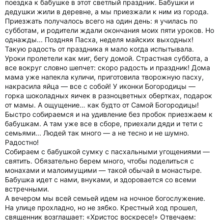
поездка к бабушке в этот светлый праздник. Бабушки и
дедушки жили в деревне, а мы приезжали к ним из города.
Приезжать получалось всего на один день: я училась по
субботам, и родители ждали окончания моих пяти уроков. Но
однажды... Поздняя Пасха, неделя майских выходных!
Такую радость от праздника я мало когда испытывала.
Уроки пролетели как миг, бегу домой. Страстная суббота, а
все вокруг словно шепчет: скоро радость и праздник! Дома
мама уже напекла куличи, приготовила творожную пасху,
накрасила яйца — все с собой! У иконки Богородицы —
горка шоколадных яичек в разноцветных обертках, подарок
от мамы. А ощущение… как будто от Самой Богородицы!
Быстро собираемся и на удивление без пробок приезжаем к
бабушкам. А там уже все в сборе, приехали дяди и тети с
семьями... Людей так много — а не тесно и не шумно.
Радостно!
Собираем с бабушкой сумку с пасхальными угощениями —
святить. Обязательно берем много, чтобы поделиться с
монахами и малоимущими — такой обычай в монастыре.
Бабушка идет с нами, внуками, и здоровается со всеми
встречными.
А вечером мы всей семьей идем на ночное богослужение.
На улице прохладно, но не зябко. Крестный ход прошел,
священник возглашает: «Христос воскресе!» Отвечаем: