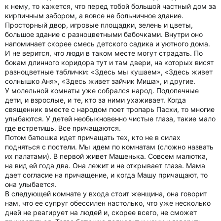
к нему, то кажется, что перед тобой большой частный дом за
кирпичным забором, а вовсе не больничное здание.
Просторный двор, игровые площадки, зелень и цветы,
большое здание с разноцветными бабочками. Внутри оно
напоминает скорее смесь детского садика и уютного дома.
И не верится, что люди в таком месте могут страдать. По
бокам длинного коридора тут и там двери, на которых висят
разноцветные таблички: «Здесь мы кушаем», «Здесь живет
солнышко Аня», «Здесь живет зайчик Миша», и другие.
У молельной комнаты уже собрался народ. Подопечные
дети, и взрослые, и те, кто за ними ухаживает. Когда
священник вместе с народом поет тропарь Пасхи, то многие
улыбаются. У детей необыкновенно чистые глаза, такие мало
где встретишь. Все причащаются.
Потом батюшка идет причащать тех, кто не в силах
подняться с постели. Мы идем по комнатам (сложно назвать
их палатами). В первой живет Машенька. Совсем малютка,
на вид ей года два. Она лежит и не открывает глаза. Мама
дает согласие на причащение, и когда Машу причащают, то
она улыбается.
В следующей комнате у входа стоит женщина, она говорит
нам, что ее супруг обессилен настолько, что уже несколько
дней не реагирует на людей и, скорее всего, не сможет