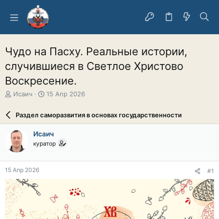
Чудо на Пасху. Реальные истории,
случившиеся в Светлое Христово
Воскресение.
А
Д
Исаич
15 Апр 2026
в
а
т
т
Раздел саморазвития в основах государственности
о
а
р
н
Исаич
т
а
куратор
е
ч
м
а
ы
л
15 Апр 2026
#1
а