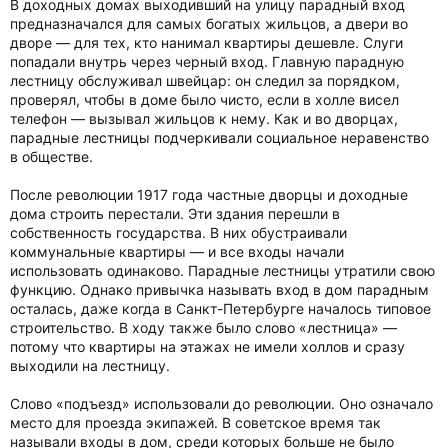
В доходных домах выходивший на улицу парадный вход
предназначался для самых богатых жильцов, а двери во
дворе — для тех, кто нанимал квартиры дешевле. Слуги
попадали внутрь через черный вход. Главную парадную
лестницу обслуживал швейцар: он следил за порядком,
проверял, чтобы в доме было чисто, если в холле висел
телефон — вызывал жильцов к нему. Как и во дворцах,
парадные лестницы подчеркивали социальное неравенство
в обществе.
После революции 1917 года частные дворцы и доходные
дома строить перестали. Эти здания перешли в
собственность государства. В них обустраивали
коммунальные квартиры — и все входы начали
использовать одинаково. Парадные лестницы утратили свою
функцию. Однако привычка называть вход в дом парадным
осталась, даже когда в Санкт-Петербурге началось типовое
строительство. В ходу также было слово «лестница» —
потому что квартиры на этажах не имели холлов и сразу
выходили на лестницу.
Слово «подъезд» использовали до революции. Оно означало
место для проезда экипажей. В советское время так
называли входы в дом, среди которых больше не было