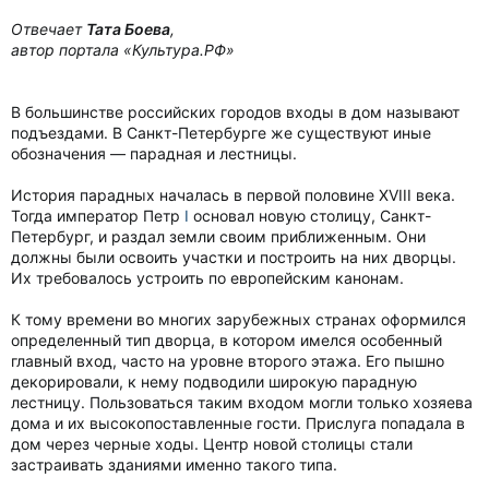
Отвечает
Тата Боева
,
автор портала «Культура.РФ»
В большинстве российских городов входы в дом называют
подъездами. В Санкт-Петербурге же существуют иные
обозначения — парадная и лестницы.
История парадных началась в первой половине XVIII века.
Тогда император Петр
I
основал новую столицу, Санкт-
Петербург, и раздал земли своим приближенным. Они
должны были освоить участки и построить на них дворцы.
Их требовалось устроить по европейским канонам.
К тому времени во многих зарубежных странах оформился
определенный тип дворца, в котором имелся особенный
главный вход, часто на уровне второго этажа. Его пышно
декорировали, к нему подводили широкую парадную
лестницу. Пользоваться таким входом могли только хозяева
дома и их высокопоставленные гости. Прислуга попадала в
дом через черные ходы. Центр новой столицы стали
застраивать зданиями именно такого типа.