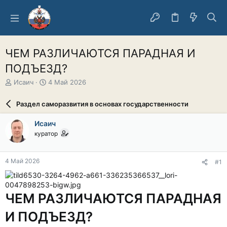
ЧЕМ РАЗЛИЧАЮТСЯ ПАРАДНАЯ И
ПОДЪЕЗД?
А
Д
Исаич
4 Май 2026
в
а
т
т
Раздел саморазвития в основах государственности
о
а
р
н
Исаич
т
а
куратор
е
ч
м
а
ы
л
4 Май 2026
#1
а
ЧЕМ РАЗЛИЧАЮТСЯ ПАРАДНАЯ
И ПОДЪЕЗД?