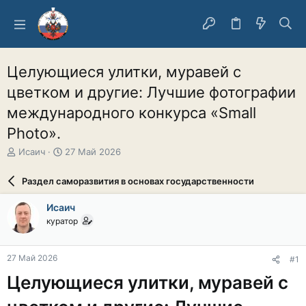
Целующиеся улитки, муравей с
цветком и другие: Лучшие фотографии
международного конкурса «Small
Photo».
А
Д
Исаич
27 Май 2026
в
а
т
т
Раздел саморазвития в основах государственности
о
а
р
н
Исаич
т
а
куратор
е
ч
м
а
ы
л
27 Май 2026
#1
а
Целующиеся улитки, муравей с