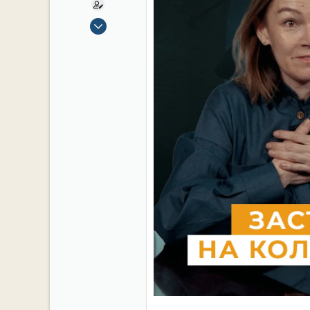
15 Сен 2019
2,106
17
38
54
СПб. Центр.