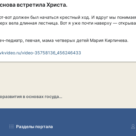
 снова встретила Христа.
от-вот должен был начаться крестный ход. И вдруг мы понимаем,
верх вела длинная лестница. Вот я уже почти наверху — открыва
ач-педиатр, певчая, мама четверых детей Мария Кирпичева.
//vkvideo.ru/video-35758136_456246433
Раздел саморазвития в основах государственности
Разделы портала