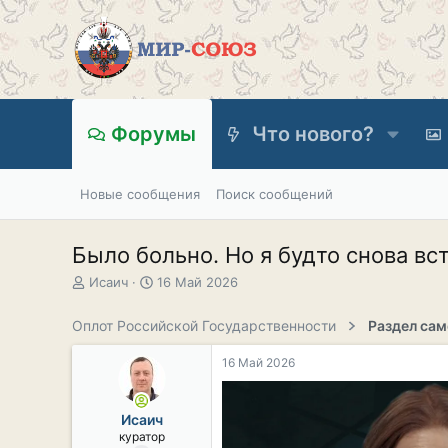
Форумы
Что нового?
Новые сообщения
Поиск сообщений
Было больно. Но я будто снова вс
А
Д
Исаич
16 Май 2026
в
а
т
т
Оплот Российской Государственности
о
а
р
н
16 Май 2026
т
а
е
ч
м
а
Исаич
ы
л
куратор
а