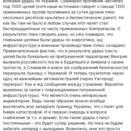
волнами удары по Украине. Суммарно противник насчитал
под 1500 целей (хотя наши источники говорят о свыше 1200
примененных против противника за сутки дронов плюс
несколько десятков крылатых и баллистических ракет). Но
как бы там ни было в любом случае этот налет стал
беспрецедентным по числу примененных боеприпасов. О
результатах пока говорить рано, но уже очевидно, что
главными целями были удары по энергетике, жд
инфраструктуре и военным производствам (плюс складам).
Примечательным фактом, что в результате удара (часть
целей была буквально на приграничной территории) Венгрия
вызвала российского посла в Будапеште и заявила о своем
протесте, а Словакия и вовсе (из соображений безопасности)
перекрыла границу с Украиной. И теперь грузопоток через
одну из важнейших автомагистралей (через Ужгород)
перекрыт. Как и жд сообщение между странами. Вероятно
временно (в связи с повреждениями пограничной
инфраструктуры). Что является очень интересным
индикатором. Ведь таким образом можно вообще
выключить всю западную границу Украины, что станет для
Киева катастрофой. И в первую очередь в вопросе
снабжения (в т.ч. и армии). Если такие удары станут
постоянными – это будет супер решение. Но пока не будем
забегать наперед с выводами. Возможно, мне это просто