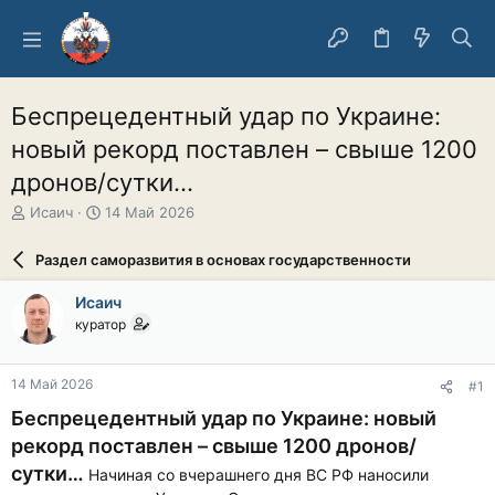
Беспрецедентный удар по Украине:
новый рекорд поставлен – свыше 1200
дронов/сутки…
А
Д
Исаич
14 Май 2026
в
а
т
т
Раздел саморазвития в основах государственности
о
а
р
н
Исаич
т
а
куратор
е
ч
м
а
ы
л
14 Май 2026
#1
а
Беспрецедентный удар по Украине: новый
рекорд поставлен – свыше 1200 дронов/
сутки…
Начиная со вчерашнего дня ВС РФ наносили