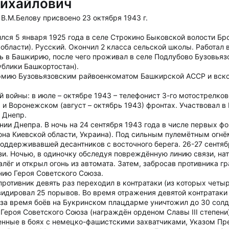
Михайлович
В.М.Белову присвоено 23 октября 1943 г.
лся 5 января 1925 года в селе Строкино Быковской волости Бр
бласти). Русский. Окончил 2 класса сельской школы. Работал в
ь в Башкирию, после чего проживал в селе Подлубово Бузовья
блики Башкортостан).
 армию Бузовьязовским райвоенкоматом Башкирской АССР и вс
 войны: в июле – октябре 1943 – телефонист 3-го мотострелков
) и Воронежском (август – октябрь 1943) фронтах. Участвовал 
 Днепр.
нии Днепра. В ночь на 24 сентября 1943 года в числе первых 
она Киевской области, Украина). Под сильным пулемётным огнё
поддерживавшей десантников с восточного берега. 26-27 сентяб
зи. Ночью, в одиночку обследуя повреждённую линию связи, на
залёг и открыл огонь из автомата. Затем, забросав противника 
нию Героя Советского Союза.
противник девять раз переходил в контратаки (из которых четыр
видировал 25 порывов. Во время отражения девятой контратаки
го за время боёв на Букринском плацдарме уничтожил до 30 сол
Героя Советского Союза (награждён орденом Славы III степени)
енные в боях с немецко-фашистскими захватчиками, Указом Пр