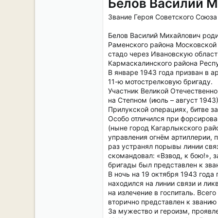
Белов Василий 
Звание Героя Советского Союза 
Белов Василий Михайлович роди
Раменского района Московской о
стадо через Ивановскую област
Кармаскалинского района Респу
В январе 1943 года призван в
11-ю мотострелковую бригаду.
Участник Великой Отечественной
на Степном (июль – август 1943
Прилукской операциях, битве за
Особо отличился при форсирова
(ныне город Кагарлыкского рай
управления огнём артиллерии, 
раз устранял порывы линии свя
скомандовал: «Взвод, к бою!», 
бригады был представлен к зва
В ночь на 19 октября 1943 года 
находился на линии связи и лик
на излечение в госпиталь. Все
вторично представлен к званию 
За мужество и героизм, проявл