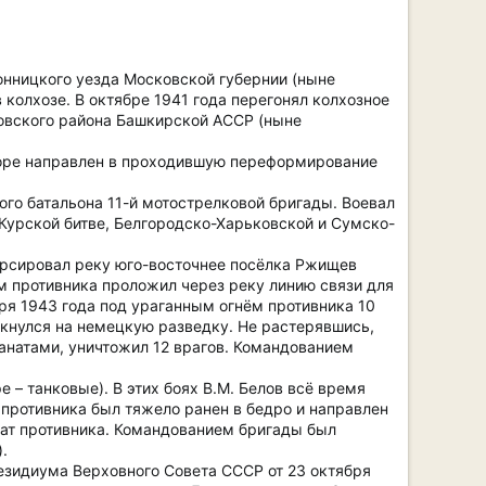
онницкого уезда Московской губернии (ныне
 колхозе. В октябре 1941 года перегонял колхозное
зовского района Башкирской АССР (ныне
коре направлен в проходившую переформирование
ого батальона 11-й мотострелковой бригады. Воевал
в Курской битве, Белгородско-Харьковской и Сумско-
форсировал реку юго-восточнее посёлка Ржищев
м противника проложил через реку линию связи для
ря 1943 года под ураганным огнём противника 10
ткнулся на немецкую разведку. Не растерявшись,
гранатами, уничтожил 12 врагов. Командованием
е – танковые). В этих боях В.М. Белов всё время
 противника был тяжело ранен в бедро и направлен
дат противника. Командованием бригады был
.
езидиума Верховного Совета СССР от 23 октября