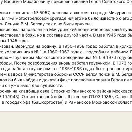
у Василию Михайловичу присвоено звание Героя Советского Со
ения в госпитале № 5957, располагавшемся в городе Мичуринск 
 В 11-й мотострелковой бригаде ничего не было известно о его
н Ленина В.М. Белову так и не были вручены.
ечения был направлен на Мичуринский военно-пересыльный пункт
частвовал в боях, но в составе другой части. В мае 1945 года б
йны 1945 года.
зован. Вернулся на родину. В 1950–1958 годах работал в колхо
го холодильника № 1, в 1960–1962 годах – подсобным рабочим 
дах – грузчиком Московского холодильника № 1. В 1970 году бы
боды. После освобождения вновь работал грузчиком. В 1973 го
8 года работал грузчиком, а в 1985–1986 годах был транспорт
ем кадров Министерства обороны СССР вёлся поиск В.М. Бело
одов он был найден и доказан факт присвоения звания Героя им
ни он уже имел две судимости...
оронен на кладбище села Строкино Раменского района Московск
0.1943), Отечественной войны II степени (11.03.1985), Славы III
 в городах Уфа (Башкортостан) и Раменское Московской област