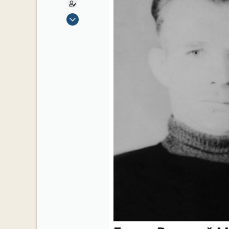
15 Сен 2019
2,124
17
38
54
СПб. Центр.