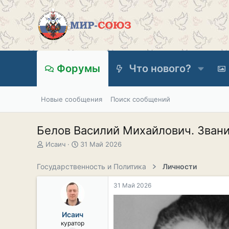
Форумы
Что нового?
Новые сообщения
Поиск сообщений
Белов Василий Михайлович. Звани
А
Д
Исаич
31 Май 2026
в
а
т
т
Государственность и Политика
Личности
о
а
р
н
31 Май 2026
т
а
е
ч
м
а
Исаич
ы
л
куратор
а