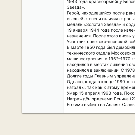
1943 года красноармейцу Белов
Звезда».
Герой, находившийся после ран
высшей степени отличия страны.
медаль «Золотая Звезда» и орде
19 января 1944 года после изл
назначения. После этого вновь у
Участник советско-японской во
В марте 1950 года был демобили
технического отдела Московско
машиностроения, в 1962–1970 го
находился в местах лишения сво
находился в заключении. С 197
Долгие годы Главным управлени
Однако, когда в конце 1980-х г
награды, так как к этому време
Умер 15 апреля 1993 года. Пох
Награждён орденами Ленина (23.1
Его имя выбито на Аллеях Славы