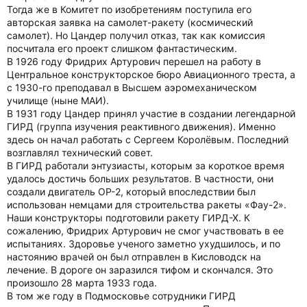
Тогда же в Комитет по изобретениям поступила его
авторская заявка на самолет-ракету (космический
самолет). Но Цандер получил отказ, так как комиссия
посчитала его проект слишком фантастическим.
В 1926 году Фридрих Артурович перешел на работу в
Центральное конструкторское бюро Авиационного треста, а
с 1930-го преподавал в Высшем аэромеханическом
училище (ныне МАИ).
В 1931 году Цандер принял участие в создании легендарной
ГИРД (группа изучения реактивного движения). Именно
здесь он начал работать с Сергеем Королёвым. Последний
возглавлял технический совет.
В ГИРД работали энтузиасты, которым за короткое время
удалось достичь больших результатов. В частности, они
создали двигатель ОР-2, который впоследствии был
использован немцами для строительства ракеты «Фау-2».
Наши конструкторы подготовили ракету ГИРД-Х. К
сожалению, Фридрих Артурович не смог участвовать в ее
испытаниях. Здоровье ученого заметно ухудшилось, и по
настоянию врачей он был отправлен в Кисловодск на
лечение. В дороге он заразился тифом и скончался. Это
произошло 28 марта 1933 года.
В том же году в Подмосковье сотрудники ГИРД