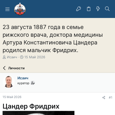
23 августа 1887 года в семье
рижского врача, доктора медицины
Артура Константиновича Цандера
родился мальчик Фридрих.
А
Д
Исаич
15 Май 2026
в
а
т
т
Личности
о
а
р
н
Исаич
т
а
куратор
е
ч
м
а
ы
л
15 Май 2026
#1
а
Цандер Фридрих