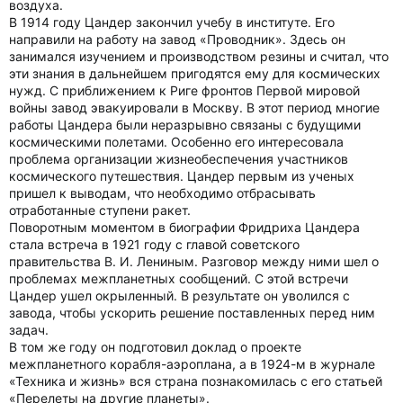
воздуха.
В 1914 году Цандер закончил учебу в институте. Его
направили на работу на завод «Проводник». Здесь он
занимался изучением и производством резины и считал, что
эти знания в дальнейшем пригодятся ему для космических
нужд. С приближением к Риге фронтов Первой мировой
войны завод эвакуировали в Москву. В этот период многие
работы Цандера были неразрывно связаны с будущими
космическими полетами. Особенно его интересовала
проблема организации жизнеобеспечения участников
космического путешествия. Цандер первым из ученых
пришел к выводам, что необходимо отбрасывать
отработанные ступени ракет.
Поворотным моментом в биографии Фридриха Цандера
стала встреча в 1921 году с главой советского
правительства В. И. Лениным. Разговор между ними шел о
проблемах межпланетных сообщений. С этой встречи
Цандер ушел окрыленный. В результате он уволился с
завода, чтобы ускорить решение поставленных перед ним
задач.
В том же году он подготовил доклад о проекте
межпланетного корабля-аэроплана, а в 1924-м в журнале
«Техника и жизнь» вся страна познакомилась с его статьей
«Перелеты на другие планеты».