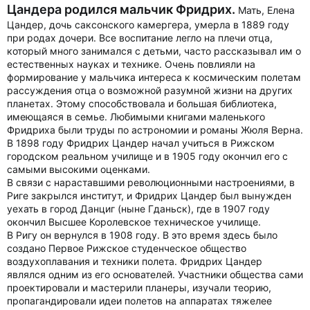
Цандера родился мальчик Фридрих.
Мать, Елена
Цандер, дочь саксонского камергера, умерла в 1889 году
при родах дочери. Все воспитание легло на плечи отца,
который много занимался с детьми, часто рассказывал им о
естественных науках и технике. Очень повлияли на
формирование у мальчика интереса к космическим полетам
рассуждения отца о возможной разумной жизни на других
планетах. Этому способствовала и большая библиотека,
имеющаяся в семье. Любимыми книгами маленького
Фридриха были труды по астрономии и романы Жюля Верна.
В 1898 году Фридрих Цандер начал учиться в Рижском
городском реальном училище и в 1905 году окончил его с
самыми высокими оценками.
В связи с нараставшими революционными настроениями, в
Риге закрылся институт, и Фридрих Цандер был вынужден
уехать в город Данциг (ныне Гданьск), где в 1907 году
окончил Высшее Королевское техническое училище.
В Ригу он вернулся в 1908 году. В это время здесь было
создано Первое Рижское студенческое общество
воздухоплавания и техники полета. Фридрих Цандер
являлся одним из его основателей. Участники общества сами
проектировали и мастерили планеры, изучали теорию,
пропагандировали идеи полетов на аппаратах тяжелее