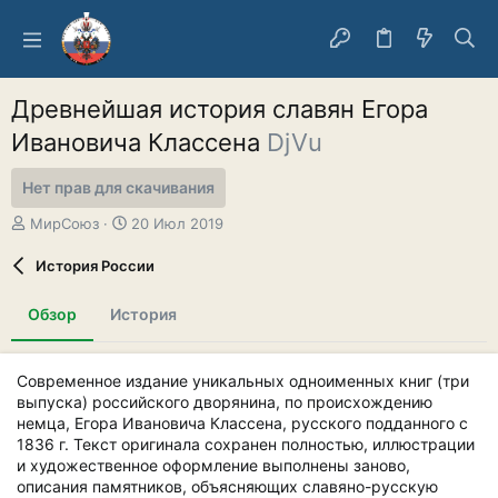
Древнейшая история славян Егора
Ивановича Классена
DjVu
Нет прав для скачивания
А
Д
МирСоюз
20 Июл 2019
в
а
т
т
История России
о
а
р
с
Обзор
История
о
з
д
Современное издание уникальных одноименных книг (три
а
выпуска) российского дворянина, по происхождению
н
немца, Егора Ивановича Классена, русского подданного с
и
я
1836 г. Текст оригинала сохранен полностью, иллюстрации
и художественное оформление выполнены заново,
описания памятников, объясняющих славяно-русскую