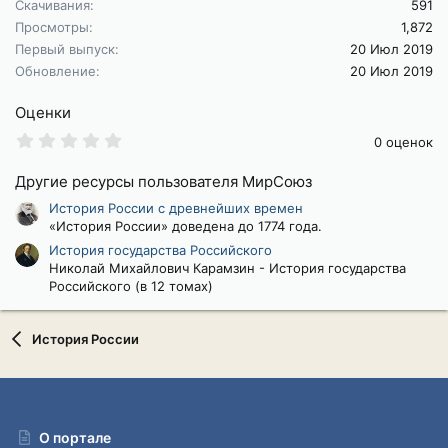
Скачивания
591
и
и
Просмотры
1,872
:
Первый выпуск
20 Июл 2019
Обновление
20 Июл 2019
Оценки
0
0 оценок
.
0
Другие ресурсы пользователя МирСоюз
0
з
История России с древнейших времен
в
«История России» доведена до 1774 года.
ё
з
История государства Российского
д
Николай Михайлович Карамзин - История государства
Российского (в 12 томах)
История России
О портале