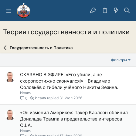
Теория государственности и политики
Государственность и Политика
Фильтры
СКАЗАНО В ЭФИРЕ: «Его убили, а не
скоропостижно скончался!» - Владимир
Соловьёв о гибели учёного Никиты Зезина.
Исаич
Исаич
31 Июл 2026
0
«Он изменил Америке»: Такер Карлсон обвинил
Дональда Трампа в предательстве интересов
США.
Исаич
Исаич
17 Июл 2026
0