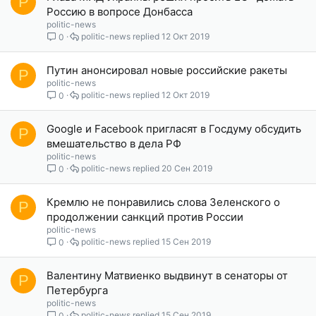
P
Россию в вопросе Донбасса
politic-news
politic-news
12 Окт 2019
0
Путин анонсировал новые российские ракеты
P
politic-news
politic-news
12 Окт 2019
0
Google и Facebook пригласят в Госдуму обсудить
P
вмешательство в дела РФ
politic-news
politic-news
20 Сен 2019
0
Кремлю не понравились слова Зеленского о
P
продолжении санкций против России
politic-news
politic-news
15 Сен 2019
0
Валентину Матвиенко выдвинут в сенаторы от
P
Петербурга
politic-news
politic-news
15 Сен 2019
0