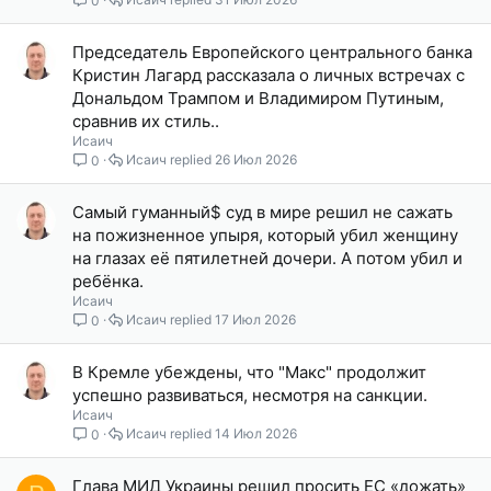
Председатель Европейского центрального банка
Кристин Лагард рассказала о личных встречах с
Дональдом Трампом и Владимиром Путиным,
сравнив их стиль..
Исаич
Исаич
26 Июл 2026
0
Самый гуманный$ суд в мире решил не сажать
на пожизненное упыря, который убил женщину
на глазах её пятилетней дочери. А потом убил и
ребёнка.
Исаич
Исаич
17 Июл 2026
0
В Кремле убеждены, что "Макс" продолжит
успешно развиваться, несмотря на санкции.
Исаич
Исаич
14 Июл 2026
0
Глава МИД Украины решил просить ЕС «дожать»