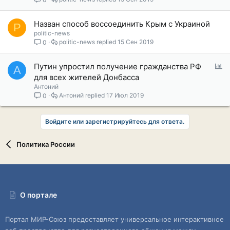
Назван способ воссоединить Крым с Украиной
P
politic-news
politic-news
15 Сен 2019
0
О
Путин упростил получение гражданства РФ
А
п
для всех жителей Донбасса
р
Антоний
о
Антоний
17 Июл 2019
0
с
Войдите или зарегистрируйтесь для ответа.
Политика России
О портале
Портал МИР-Союз предоставляет универсальное интерактивное