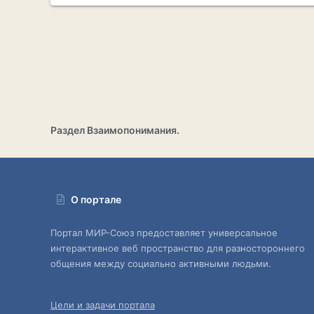
Раздел Взаимопонимания.
О портале
Портал МИР-Союз предоставляет универсальное
интерактивное веб пространство для разностороннего
общения между социально активными людьми.
Цели и задачи портала