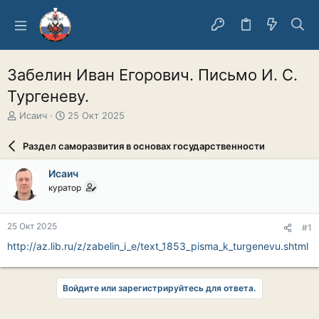
Забелин Иван Егорович. Письмо И. С.
Тургеневу.
А
Д
Исаич
25 Окт 2025
в
а
т
т
Раздел саморазвития в основах государственности
о
а
р
н
Исаич
т
а
куратор
е
ч
м
а
ы
л
25 Окт 2025
#1
а
http://az.lib.ru/z/zabelin_i_e/text_1853_pisma_k_turgenevu.shtml
Войдите или зарегистрируйтесь для ответа.