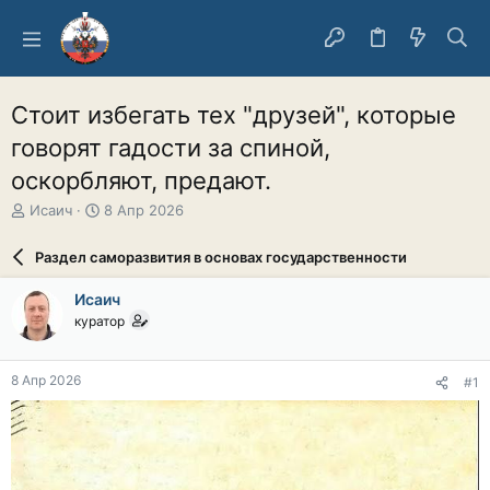
Стоит избегать тех "друзей", которые
говорят гадости за спиной,
оскорбляют, предают.
А
Д
Исаич
8 Апр 2026
в
а
т
т
Раздел саморазвития в основах государственности
о
а
р
н
Исаич
т
а
куратор
е
ч
м
а
ы
л
8 Апр 2026
#1
а